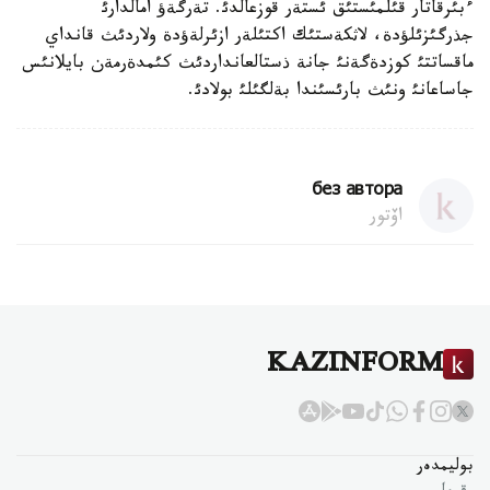
ءبئرقاتار قئلمئستئق ئستةر قوزعالدئ. تةرگةؤ امالدارئ
جذرگئزئلؤدة، لاثكةستئك اكتئلةر ازئرلةؤدة ولاردئث قانداي
ماقساتتئ كوزدةگةنئ جانة ذستالعانداردئث كئمدةرمةن بايلانئس
جاساعانئ ونئث بارئسئندا بةلگئلئ بولادئ.
без автора
اۆتور
KAZINFORM
بوليمدەر