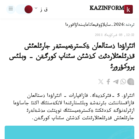
KAZINFORM
ق ز
ترەند:
2026-سايلاۋ
وقيعا
تاعايىنداۋ
اقوردا
12:32, 05 قىركۇيەك 2011
اتئراؤدا ذستالعان ةكسترةميستةر جارئلعئش
قذرئلعئلاردئث كذشئن سئناپ كورگةن - وبلئس
پروكؤرورئ
اتئراؤ. 5 -قئركذيةك. قازاقپارات - اتئراؤدا ذستالعان
قازاقستاننئث بئرنةشة وبلئستارئندا لاثكةستئك اكتئ جاساؤعا
ازئرلةنؤگة كذدئكتئ ةكسترةميستئك توپتئث مذشةلةرئ
جارئلعئش قذرئلعئلارئنئث كذشئن سئناپ كورگةن.