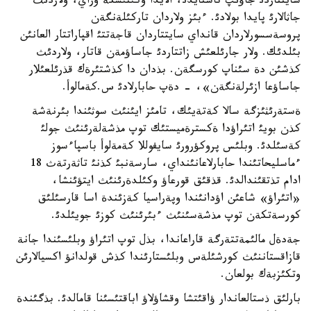
سايتتاردئ جاؤئپ تاستايدئ، الايدا وكئنئشكة وراي، ولاردئث
جاثالارئ پايدا بولادئ. ءبئز ولاردان تاركئلةنگةن
پروسةسسورلاردان قانداي سايتتاردان قاجةتتئ اقپاراتتار العانئن
بئلدئك. ولار جارئلعئش زاتتاردئ جاساؤمةن قاتار، ولاردئث
كذشئن دة سئناپ كورسگةن. بذدان دا كذشتئرةك قذرئلعئلار
جاساؤعا ازئرلةنگةن»، - دةپ حابارلادئ س.كةمالوأ.
ةستةرئثئزگة سالا كةتةيئك، تامئز ايئنئث سوثئندا بئرنةشة
كذن بويئ اتئراؤدا ةكسترةميستئك توپ مذشةلةرئنئث جولئ
كةسئلدئ. وبلئس پروكؤرورئ سايفوللا كةمةلوأ باسپاءسوز
ءماسليحاتئندا حابارلاعانئنداي، سارسةنبئ كذنئ تاثةرتةث 18
ادام تذتقئندالدئ. قذقئق قورعاؤ وكئلدةرئنئث ايتؤئنشا،
«اتئراؤ» شاعئن اؤدانئندا وپةراسيا كةزئندة اسا قارسئلئق
كورسةتكةن توپ مذشةسئنئث ءبئرئنئث كوزئ جويئلدئ.
جةدةل مالئمةتتةرگة قاراعاندا، بذل توپ اتئراؤ وبلئسئندا جانة
قازاقستاننئث كورشئلةس وبلئستارئندا كذش قولدانؤ اكسيالارئن
وتكئزبةك بولعان.
بارلئق ذستالعاندار ؤاقئتشا وقشاؤلاؤ اباقتئسئنا قامالدئ. بذگئندة