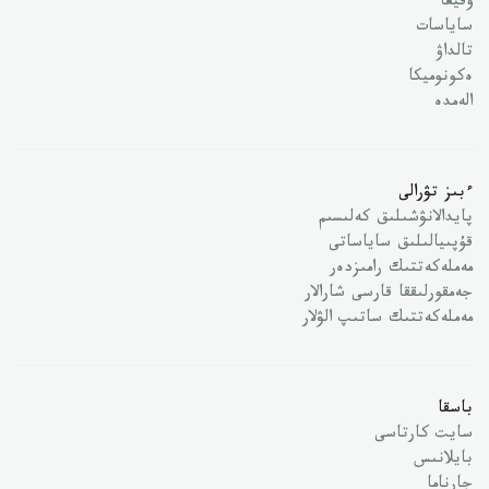
وقيعا
ساياسات
تالداۋ
ەكونوميكا
الەمدە
ءبىز تۋرالى
پايدالانۋشىلىق كەلىسىم
قۇپىيالىلىق ساياساتى
مەملەكەتتىك رامىزدەر
جەمقورلىققا قارسى شارالار
مەملەكەتتىك ساتىپ الۋلار
باسقا
سايت كارتاسى
بايلانىس
جارناما