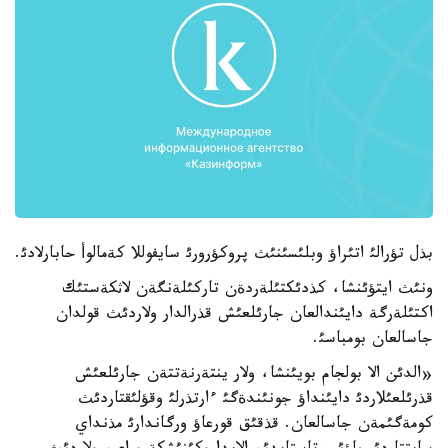
بذل تؤرالئ اتئراؤ وبلئسئنئث پروكؤرورئ سايفوللا كةمالوأ حابارلادئ.
ونئث ايتؤئنشا، كذدئكتئلةردةن تاركئلةنگةن لاثكةستئك
اكتئلةرگة دايئندالعان جارئلعئش قذرالدار ولاردئث قولدان
جاسالعان بومباسئ.
«الدئن الا بولجام بويئنشا، ولار ينتةرنةتتةن جارئلعئش
قذرئلعئلاردئ دايئنداؤ جونئندةگئ ءارتذرلئ وقؤلئقتاردئث
كومةگئمةن جاسالعان. قذقئق قورعاؤ ورگاندارئ مذنداي