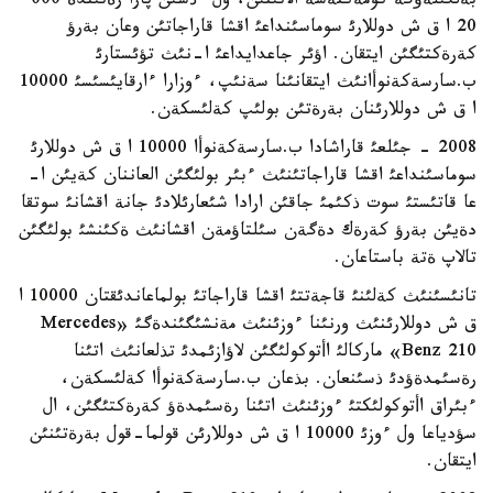
بةلگئلةؤگة كومةكتةسة الاتئنئن، ول ءذشئن پارا رةتئندة 000
20 ا ق ش دوللارئ سوماسئنداعئ اقشا قاراجاتئن وعان بةرؤ
كةرةكتئگئن ايتقان. اؤئر جاعدايداعئ ا-نئث تؤئستارئ
ب.سارسةكةنوأانئث ايتقانئنا سةنئپ، ءوزارا ءارقايئسئسئ 10000
ا ق ش دوللارئنان بةرةتئن بولئپ كةلئسكةن.
2008 - جئلعئ قاراشادا ب.سارسةكةنوأا 10000 ا ق ش دوللارئ
سوماسئنداعئ اقشا قاراجاتئنئث ءبئر بولئگئن العاننان كةيئن ا-
عا قاتئستئ سوت ذكئمئ جاقئن ارادا شئعارئلادئ جانة اقشانئ سوتقا
دةيئن بةرؤ كةرةك دةگةن سئلتاؤمةن اقشانئث ةكئنشئ بولئگئن
تالاپ ةتة باستاعان.
تانئسئنئث كةلئنئ قاجةتتئ اقشا قاراجاتئ بولماعاندئقتان 10000 ا
ق ش دوللارئنئث ورنئنا ءوزئنئث مةنشئگئندةگئ «Mercedes
Benz 210» ماركالئ اأتوكولئگئن لاؤازئمدئ تذلعانئث اتئنا
رةسئمدةؤدئ ذسئنعان. بذعان ب.سارسةكةنوأا كةلئسكةن،
ءبئراق اأتوكولئكتئ ءوزئنئث اتئنا رةسئمدةؤ كةرةكتئگئن، ال
سؤدياعا ول ءوزئ 10000 ا ق ش دوللارئن قولما-قول بةرةتئنئن
ايتقان.