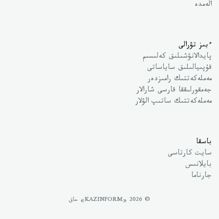
الەمدە
ءبىز تۋرالى
پايدالانۋشىلىق كەلىسىم
قۇپىيالىلىق ساياساتى
مەملەكەتتىك رامىزدەر
جەمقورلىققا قارسى شارالار
مەملەكەتتىك ساتىپ الۋلار
باسقا
سايت كارتاسى
بايلانىس
جارناما
© 2026 «KAZINFORM» حاق