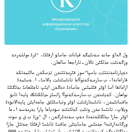
ول الداؤ جانة سةنئمگة قيانات جاساؤ ارقئلئ، ءئرئ مولشةردة
وزگةنئث مذلكئن تالان-تاراجعا سالعان.
دةپارتامةنتتئث باسپاءسوز قئزمةتئنةن تذسكةن مالئمةتكة
قاراعاندا، ب.سارسةكةنوأاعا تانئسئنئث بالاسئ، ا. ةسئمدئ
ازاماتقا اسا اؤئر قئلمئس جاسادئ دةگةن ايئپ تاعئلعانئ بةلگئلئ
بولعان. كةيئننةن ب.سارسةكةنوأا زاثسئز مذلئكتئك پايدا تابؤ
ماقساتئمةن، تانئستارئنئث اؤئر وتباسئلئق جاعدايئن پايدالانؤدئ
ويلاپ، تانئسئ مةن ونئث كةلئنئنة سؤدياعا پارا بةرمةسة ا-عا
اؤئر جازا بةلگئلةنةدئ دةپ سةندئرگةن، ال ءوزئ ب ق و سوت
ورگاندارئندا جذمئس جاسايتئن جاقسئ تانئسئ ارقئلئ جةثئل جازا