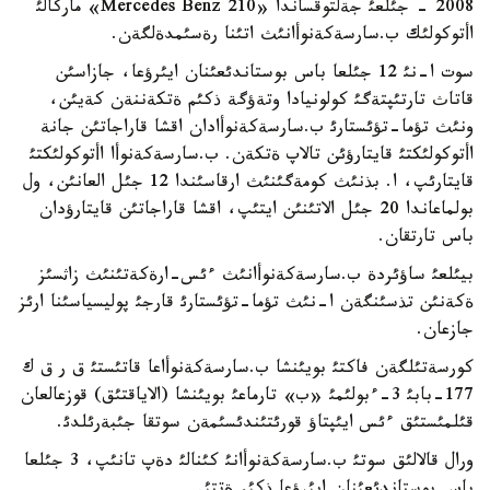
2008 - جئلعئ جةلتوقساندا «Mercedes Benz 210» ماركالئ
اأتوكولئك ب.سارسةكةنوأانئث اتئنا رةسئمدةلگةن.
سوت ا-نئ 12 جئلعا باس بوستاندئعئنان ايئرؤعا، جازاسئن
قاتاث تارتئپتةگئ كولونيادا وتةؤگة ذكئم ةتكةننةن كةيئن،
ونئث تؤما-تؤئستارئ ب.سارسةكةنوأادان اقشا قاراجاتئن جانة
اأتوكولئكتئ قايتارؤئن تالاپ ةتكةن. ب.سارسةكةنوأا اأتوكولئكتئ
قايتارئپ، ا. بذنئث كومةگئنئث ارقاسئندا 12 جئل العانئن، ول
بولماعاندا 20 جئل الاتئنئن ايتئپ، اقشا قاراجاتئن قايتارؤدان
باس تارتقان.
بيئلعئ ساؤئردة ب.سارسةكةنوأانئث ءئس-ارةكةتئنئث زاثسئز
ةكةنئن تذسئنگةن ا-نئث تؤما-تؤئستارئ قارجئ پوليسياسئنا ارئز
جازعان.
كورسةتئلگةن فاكتئ بويئنشا ب.سارسةكةنوأاعا قاتئستئ ق ر ق ك
177-بابئ 3-ءبولئمئ «ب» تارماعئ بويئنشا (الاياقتئق) قوزعالعان
قئلمئستئق ءئس ايئپتاؤ قورئتئندئسئمةن سوتقا جئبةرئلدئ.
ورال قالالئق سوتئ ب.سارسةكةنوأانئ كئنالئ دةپ تانئپ، 3 جئلعا