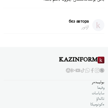
باس بوستاندئعئنان ايئرؤعا ذكئم ةتتئ.
без автора
اۆتور
KAZINFORM
بوليمدەر
وقيعا
ساياسات
تالداۋ
ەكونوميكا