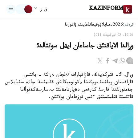
KAZINFORM
ق ز
ترەند:
2026-سايلاۋ
وقيعا
تاعايىنداۋ
اقوردا
10:26, 05 قىركۇيەك 2011
ورالدا الاياقتئق جاساعان ايةل سوتتالدئ
ورال. 5- قئركذيةك. قازاقپارات /ةلجان ةرالئ/ - باتئس
قازاقستان وبلئسئ بويئنشا ةكونوميكالئق قئلمئسقا جانة سئبايلاس
جةمقورلئققا قارسئ كذرةس دةپارتامةنتئ ب.سارسةكةنوأاعا
قاتئستئ قئلمئستئق ءئس قوزعاعان بولاتئن.