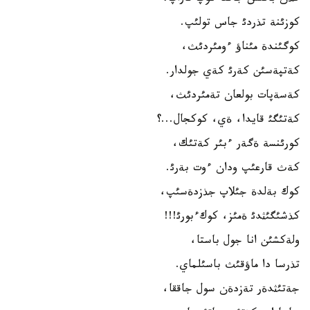
كوزئنة تذردئ جاس تولئپ.
كوگئندة مئناؤ ءومئردئث،
كةتپةسئن كةرئ كةي جولدار.
كةسةپات بولعان تةمئردئث،
كةتئگئ قايدا، ةي، كوكجال...؟
كورئنسة ةگةر ءبئر كةتئك،
كةث قارعئپ ودان ءوت بةرئ.
كوك بةلدة جئلاپ جذزدةسئپ،
كذشئگئثدئ ةمئز، كوكءبورئ!!!
ولةكشئن انا جول باستا،
تذرسا دا ماؤقئث باسئلماي.
جةتئثدةر تةزدةن سول جاققا،