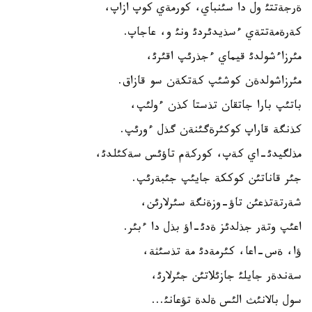
ةرجةتتئ ول دا سئنباي، كورمةي كوپ ازاپ،
كةرةمةتتةي ءسذيدئردئ ونئ و، عاجاپ.
مئرزاءشولدئ قيماي ءجذرئپ اقئرئ،
مئرزاشولدةن كوشئپ كةتكةن سو قازاق.
باتئپ بارا جاتقان تذستا كذن ءولئپ،
كذنگة قاراپ كوكئرةگئنةن گذل ءورئپ.
مذلگيدئ-اي كةپ، كوركةم تاؤئس سةكئلدئ،
جئر قاناتئن كوككة جايئپ جئبةرئپ.
شةرتةتذعئن تاؤ-وزةنگة سئرلارئن،
اعئپ وتةر جذلدئز ةدئ-اؤ بذل دا ءبئر.
ؤا، ةس-اعا، كئرمةدئ مة تذسئثة،
سةندةر جايلئ جازئلاتئن جئرلارئ،
سول بالانئث الئس ةلدة تؤعانئ...