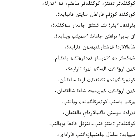
كوگئلدئر تةثئز، كوگئلدئر ساعئم، نة ءتذرلئ،
كوركئنة كوزئم قاراعان سايئن قانبايدئ.
بئرئنة-ءبئرئ تئم ئنتئق جاندار سةكئلدئ،
اق بذيرا تولقئن جاعانئ ءسذيئپ وينايدئ.
شاعالالاردا قذشتارلئقپةنةن قارايدئ،
شةكسئز دة ءتذپسئز قذدئرةتئنة باعئنام.
كذن ارؤئنئث الةمگة نذرئ تارايدئ،
كوتةرئلگةندة تئنئقتئث ارعئ جاعئنان.
كذن ارؤئنئث كةرةمةت شاعئ شالقئعان،
ةرئنة باسئپ كوتةرئلگةندة ويانئپ.
تذرادئ سوسئن ماگمالارداي بالقئعان،
كوگئلدئر تةثئز قئپ-قئزئل قانعا بويالئپ.
سيپايدئ سامال جاعئمپازدانئپ قاراداي،