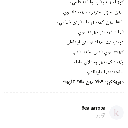
كوثئلدة قايناپ جاتادئ ئلعي،
سةن جازار جئرلار، سةندئك وي.
باتقانمةن كذندةر باستارئن شذلعي،
الماتئ ءذنسئز دةيدئ عوي...
ءومئردئث جةلئ توسئن ايداعان،
كةتتئ عوي الئس جاققا الئپ.
ولةدئ كذندةر وسئلاي عانا،
ساعئنئشئما تاپتالئپ
دةرةككوز: "دالا مةن قالا" گازةتئ
без автора
اۆتور