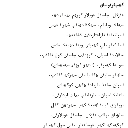
كةمپئرقوساق
قئزئل-جاسئل قويلار كورةم تذسئمدة،
سةلك ويانام، سةكئلدةنئپ شةرلئ قذس.
اسپانداعئ قازاقتاردئث ئشئندة،
اسا ءبئر باي كةمپئر بوپتئ دةيدئ-مئس.
جئلايدئ اسپان، كوزدئث جاسئن كول قئلئپ،
سوندا كةمپئر، (ايتةؤ ءوزئم سةنةمئن)
جاثبئر سايئن ةكئ باسئن جةرگة ءئلئپ،
اسپان جاققا تارتادئ ةكةن كوگةنئن.
تئنادئ اسپان، تارقاتئپ بذلت ايدارئن،
توپئراق ءيسئ اثقيدئ كةپ جةردةن كئل.
ساؤماق بولئپ قئزئل-جاسئل قويلارئن،
كوگةنگة اكةپ قوساقتار-مئس سول كةمپئر...