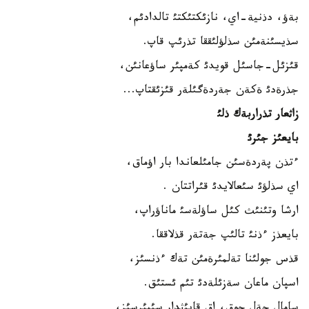
بةؤ، دذنية-اي، نازئكتئكتئ تالدادئم،
سذيسئنةمئن سذلؤلئققا تذرئپ قاپ.
قئزئل-جاسئل قويدئ كةمپئر ساؤعانئن،
جذرةدئ ةكةن جةردةگئلةر قئزئقتاپ...
زاثعار تذراربةك ذلئ
بايعئز جئرئ
ءتذن پةردةسئن جامئلعاندا بار اؤماق،
اي سذلؤئ سئعالايدئ قئراتتان .
ارشا وتئنئث كئل ساؤلةسئ ماناؤراپ،
بايعذز ءذنئ تالئپ جةتةر قذلاققا.
قذس جولئنا تةلمئرةمئن تةك ءذنسئز،
اسپان ماعان سةزئلةدئ تئم ئستئق.
سامال جةل جوق، اق قايئثدار سئبئرسئز،