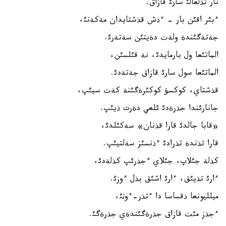
نار تذلعالئ سارئ قازاق.
ءبئر اقئن بار - ءذش قذشتايدان مةكةنئ،
جةتةگئندة ولةث دةيتئن سةتةرئ.
الماتئعا ول بارمايدئ، نة قئلسئن،
الماتئعا سول سارئ قازاق جةتةدئ.
قذشتاي، كوكسؤ كوكئرةگئنة كةث سيئپ،
جانارئندا جذرةدئ ئلعي دةرت ذيئپ.
«قابا جالدئ قارا قذنان» سةكئلدئ،
قارا تذندة تذرادئ ءذنسئز سةلتيئپ.
كذلة جئلاپ، جئلاي ءجذرئپ كذلةدئ،
ءارئ تذيئق، ءارئ اشئق بذل ءوزئ.
ميلليونعا ذقساسا دا ءتذر-ءوثئ،
ءجذز مئث قازاق جذرةگئندةي جذرةگئ.