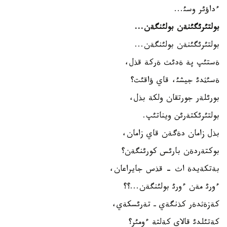
ءداؤئر وسئ...
بولتئرئگئنةن بولئنگةن...
بولتئرئگئنةن بولئنگةن...
ةستئپ پة ةدئث ةركة قذل،
ةسئثدئ جيشئ، قاي ؤاقئت؟
بورئلةر جورتقان ولكة بذل،
بولتئرئكتةرئن ويناتئپ.
بذل زامان دةگةن قاي زامان،
بوكتةردةن بارئس كورئنگةن؟
بةتكةيدة اث - قذس جايراعان،
ءورئ مةن ءورئ بولئنگةن...؟؟
كةزةثدةر كذنگةي ـ تةرئسكةي،
كةتئلدئ قالاي كةلتة ءومئر؟