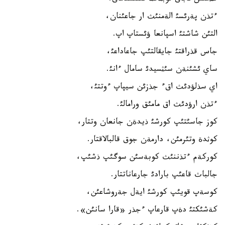
ءتذن پةرئسئ الةمنئث ار جاعئنان،
التئن شاشتئ اسپانعا ؤئستاپ اپ.
جاس قذراقتئ جايقالتئپ جاعاداعئ،
ساي ئشئنةن سئثسيدئ سامال ءانئ.
اي سذلؤدئث اقء جذزئن سيپاپ ءوتتئ،
ءتذن ارؤدئث اق مامئق ورامالئ.
كوز جاسئتئپ كورشئ ذيدةن جانعان وتتار،
كوثدة وتئرمئن، دارمةن جوق قالبالاقتار.
كوركةم ءتذننئث كوبةسئن سوگئپ ذشئپ،
جالباث قاعئپ بارادئ جارعاناتتار.
كوسةپ قويئپ كورشئ ايةل جةروشاعئن،
كةشئكتئ دةپ قارعاپ ءجذر «قارا سانئن».