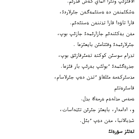
الاقئزئپ وتئرا الماي كةش قذرئم.
ةشكئمنةن دة ةستئمةگةن جئرلاردئ،
قارا تاؤدا قارا تذننةن ةستئدئم.
مةن بةكئندئم جازارئمدئ جازئپ بوپ،
جئرلارئمدئ وقئتامئن بايعئزعا .
تذرام سوسئن كوكتة تةمئرقازئق بوپ،
جذرةگئمدئ ءبولئپ بةرئپ بار قئزعا.
مذسئركةمة مئلقاؤ ءتذن دةپ جئرلاسام،
قاسئرةتئم
ةمةس مذلدةم ةرمةك بذل.
و، ادامدار، بايعئز جئرئن تئثداساث،
شذبالانبا، مةن دةپ ءبئل.
تةثئز سؤرةتئ