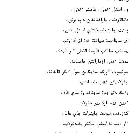
و، اسئل ءتذن، عاسئر ءتذن،
دانالاردئث پاراقتاتقان داپتةرئن،
ونئث جانئ تابيعاتتاي اسئل-تئن،
اي ساؤلةسئ سياقتئ ةدئ اق كةرئم.
ةستئپ جاتئپ قارسئ الامئن ءار تاثدئ،
عذلاما ءتذن اؤداراتئن حامسانئ.
سونسوث ءوزئم سذيگةن سول ءبئر قالقانئ،
جئرلايمئن كةپ تامسانئپ.
بذلك ةتپةيدئ سايتاندارئ ساي قالا،
ءتذن قذستارئ تذر جئرلاپ.
كذزدئث سوثعئ جاپئراعئ جاي عانا،
ءار نةمةنئ ايتئپ جاتئر بئلدئرلاپ.