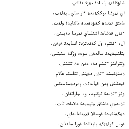
شاؤئلئنة باسادئ مةزئ قئلئپ.
اي نذرئنا بوككةندة ءار ساي-بةلةث،
مامئق تذندة كةؤدةمدة مالتايدئ ولةث.
ءتذن قذشاعئ اشئلماي تذرسا دةيمئن،
ال، ءئنئم، ول كذندئزدئ اثسايدئ ةرةن.
بئلئنبةيدئ سالدةن سوث وزگة سئبئس،
وتئرامئز ءئنئم دة، مةن دة تئنئش.
ةستؤئمشة ءتذن دةيتئن تئلسئم عالام
قيعئلئق پةن قيالدئث پةردةسئ-مئس.
ؤئز ءتذندئ ئرئتپة، و، جاراتقان،
تذندةي عاشئق ةتپةيدئ عالامات تاث.
دةگةنئمدئ قوسئلا قذپتاعانداي،
قوس كولةثكة بايقالدئ قورا جاقتان.