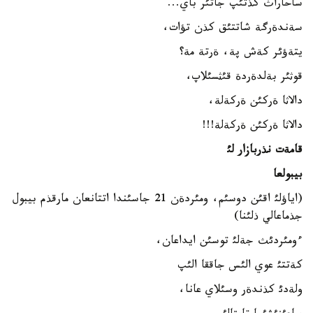
ساحاراث كذتئپ جاتئر باي...
سةندةرگة شاتتئق كذن تؤات،
يتةؤئر كةش پة، ةرتة مة؟
قوثئر بةلدةردة قئثسئلاپ،
دالاثا ةركئن ةركةلة،
دالاثا ةركئن ةركةلة!!!
قامةت نذربازار لئ
بيبولعا
(اياؤلئ اقئن دوسئم، ومئردةن 21 جاسئندا اتتانعان مارقذم بيبول
جذماعالي ذلئنا)
ءومئردئث جةلئ توسئن ايداعان،
كةتتئ عوي الئس جاققا الئپ
ولةدئ كذندةر وسئلاي عانا،