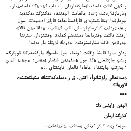
وتكةن اقئت قاجئ،تاثجارئقتاردان باستاپ كةشةگئ قاجئعذمار،
ومارعازئلاردئث زاثدئ جالعاسئ. البةتتة، نةگئزگئ مةكتةبئ
جوعارئدا ايتقانئمئزداي قازاقستانداعئ قازاق ادةبيةتئ. سول
ولةثدةردئث ءبئرسئپئراسئن الئپ كةلئپ، «دالا مةن قالا»
ارقئلئ قالئث وقئرمانعا ذسئنعئم كةلدئ. وقئثئزدار. سئرتتا
جذرگةن قانداستارئمئزدئث جذرةك لذپئلئ بار مذندا.
ودان بةرئ قانشا ؤاقئت ءوتتئ، سول بامبؤك پاركئندةگئ كوپئرگة
ويئپ جازئلعان ةكئ جول ةسئمنةن شئعار ةمةس: «جةتة الماي
ءجذزئپ جايئققا، جاعادا قالعان قايئقتاي...»
ةسةنعالي راؤشانوأ، اقئن، ق ر مةملةكةتتئك سئيلئعئنئث
لاؤرةاتئ.
***
الپةن ؤايئس ذلئ
كذزگئ ارمان
سوثعئ رةت ءبئر ءذنئن ةستئپ بذلبذلدئث،