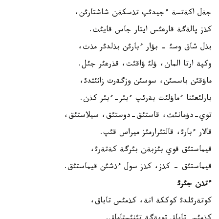
جةل اكةتسة ءجيدئپ تذسكةن شاشتارئن،
كذز پالةگة قارعئس ايتار جاس قايئث.
بذل شاق وسئ - بؤار ءبارئن بذلدئر مذث،
وكپة ارتا المان، ؤلئ ؤاقئت، قذرعئر جئل.
ماؤقئن باسسئن، سوسئن وزگةرت زاثئثدئ،
بارلئعئنا ءماؤلئت بةرئپ ءبئر-ءبئر كذن.
توي-دؤمانئث، قاستئق-دوستئق، سيلاستئق،
قالار ءبارئ، قالتئرارمئز ميراس قئپ.
قيماستئق قوي بئزبةن بئرگة كةتةرئ،
قيماستئق - كذز، كذز سول ءذشئن قيماستئق.
ءتذن جئرئ
كوتةرئلدئ كوككة انة، كذمئس تاباق،
كذمئس تاباق توبةگة تئنئستاماق.