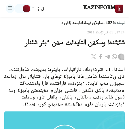
KAZINFORM
ق ز
ترەند:
2026-سايلاۋ
وقيعا
تاعايىنداۋ
اقوردا
17:24, 01 قىركۇيەك 2011
شئثئندا وسكةن التايدئث سةن ءبئر شئنار
استانا. 1- قئركذيةك. قازاقپارات. بايئرعئ بةيجئث شاهارئنئث
قاق ورتاسئندا شاعئن عانا بامبؤك توعاي بار. قئتايلار بذل اؤداندئ
سجيؤان دةپ اتايدئ. ءبئزدئث قازاقتئث قارا ولةثئندةگئ
«دذنيةدة بالئق ذلكةن، قامئس جؤان» دةيتذعئن بامبؤك وسئ
(سول شالداردئث «بالقان، بالقان، بالقان تاؤ، و-داعئ
ءبئزدئث بارعان تاؤ» دةگةنئنة سةنبةي كور، ةندئ).