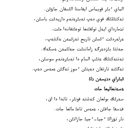
الماي ءبئر قويماس ايقاستا الئسقان جاؤئن.
تةكتئلئك قوي دةپ تةبئرةنةم داريدئث باسئن،
تذمارداي ايةل تولقئنعا توعئتقاندا مئث.
ةرلةردئث ءئسئن تاريح تةزئمةن ةكشةپ،
جةتتئ بئزدةرگة زاماننئث جةلئمةن ةسكةك.
تةنتةكتئك ةتئپ السام دا تةبئرةنةم سوسئن،
تةگئنة تارتقان دةيتئن ءسوز تةگئن ةمةس دةپ.
ئبئراي دذيسةن ذلئ
ةسةنعاليعا حات
سةرئك بولعان كةشتة قوثئر، تاثدا دا اق،
قذسقا جاقئن، ةمةس تاعئ مالعا جات.
نار تؤرالئ ءجيئ-ءجيئ جازاتئن،