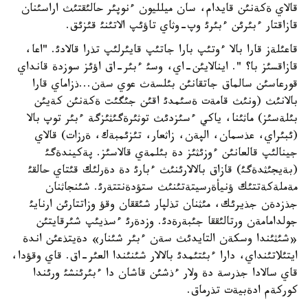
قالاي ةكةنئن قايدام، سان ميلليون ءنوپئر حالئقتئث اراسئنان
قازاقتار ءبئرئن ءبئرئ وپ-وثاي تاؤئپ الاتئنئ قئزئق.
قاعئلةز قارا بالا ءوتئپ بارا جاتئپ قايئرلئپ تذرا قالادئ. "اعا،
قازاقسئز با؟ ". اينالايئن-اي، وسئ ءبئر-اق اؤئز سوزدة قانداي
قورعاسئن سالماق جاتقانئن بئلسةث عوي سةن...ذزاماي قارا
بالانئث (ونئث قامةت ةسئمدئ اقئن جئگئت ةكةنئن كةيئن
بئلةسئز) ماثئنا، ياكي ءسئزدئث توثئرةگئثئزگة ءبئر توپ بالا
(ئبئراي، عذسمان، الپةن، زاثعار، تئزئمبةك، ةرزات) قالاي
جينالئپ قالعانئن ءوزئثئز دة بئلمةي قالاسئز. پةكيندةگئ
(بةيجئثدةگئ) قازاق بالالارئنئث ءبارئ دة دةرلئك قئتاي حالقئ
مةملةكةتتئك ؤنيأةرسيتةتئنئث ستؤدةنتتةرئ. شئنجاثنان
جذزدةن جذيرئك، مئثنان تذلپار شئققان وقؤ وزاتتارئن ارنايئ
جولدامامةن ورتالئققا جئبةرةدئ. وزدةرئ ءسذيئپ شئرقايتئن
«شئثئندا وسكةن التايدئث سةن ءبئر شئنار» دةيتذعئن اندة
ايتئلاتئنداي، دارا ءبئتئمدئ بالالار شئنئندا العئر-اق. قاي وقؤدا،
قاي سالادا جذرسة دة ولار ءذشئن قاشان دا ءبئرئنشئ ورئندا
كوركةم ادةبيةت تذرماق.