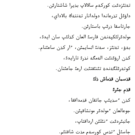
تةثئزدئث كوركةم سالالاپ بذيرا شاشتارئن.
داؤئل تذرعاندا دولدانار تةنتةك بالاداي،
جارتاسقا ذرئپ باستارئن.
مولدئرلئكپةنةن قارسئ العان كذلئپ سان ايدئ،
بةؤ، تةثئز، سةنئ اثسايمئن، ءار كذن ساعئنام.
كذن ارؤئنئث الةمگة نذرئ تارايدئ،
كوتةرئلگةندة تئنئقتئث ارعئ جاعئنان.
قذسمان قذماش ذلئ
قذم جئرئ
كذن ءسذيئپ جاتقان قذمداققا،
جوعالعان ءمولدئر مونشاقپئن.
جاثبئردئث ءنئلئن ارداقتاپ،
جاسئل ءتذس كورسةم مذث شاقتئم.