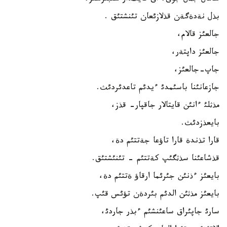
بذل نةدةگةن قذلازئعان تئنشتئق .
جالعئز قالام،
جالعئز داپتةر،
جاپ-جالعئز،
جازعانئنا باسئمدئ ءيدئم تاعدئردئث.
مذثلئ ءانئن قايتالار جاقپار- قذز،
بايعذزدئث.
قارا تذندة قارا تاؤعا جةتتئم دة،
قذشاعئنا سذثگئپ كةتتئم - تئنئشتئق.
بايعئز ءذنئن جئرئما ارقاؤ ةتتئم دة،
بايعئز مذثئن الدئم بئردةن تؤئس قئپ.
سارئ جاپئراق ساعئنشئم ءبذر جاردئ،