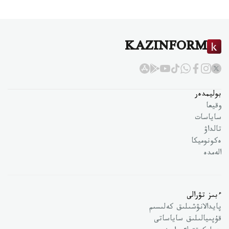
KAZINFORM
بوليمدەر
وقيعا
ساياسات
تالداۋ
ەكونوميكا
الەمدە
ءبىز تۋرالى
پايدالانۋشىلىق كەلىسىم
قۇپىيالىلىق ساياساتى