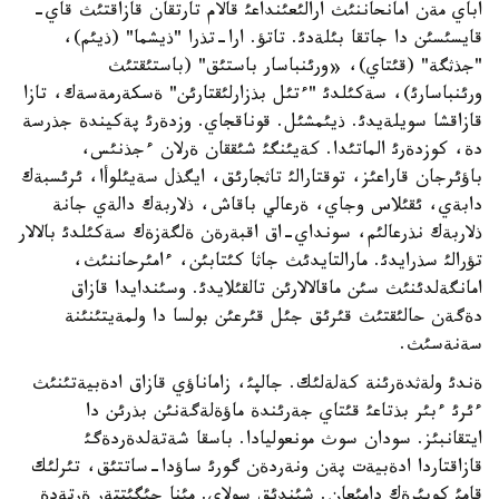
اباي مةن امانحاننئث ارالئعئنداعئ قالام تارتقان قازاقتئث قاي-
قايسئسئن دا جاتقا بئلةدئ. تاتؤ. ارا-تذرا "ذيشما" (ذيئم)،
"جذثگة" (قئتاي)، «ورئنباسار باستئق" (باستئقتئث
ورئنباسارئ)، سةكئلدئ "ءتئل بذزارلئقتارئن" ةسكةرمةسةك، تازا
قازاقشا سويلةيدئ. ذيئمشئل. قوناقجاي. وزدةرئ پةكيندة جذرسة
دة، كوزدةرئ الماتئدا. كةيئنگئ شئققان ةرلان ءجذنئس،
باؤئرجان قاراعئز، توقتارالئ تاثجارئق، ايگذل سةيئلوأا، ئرئسبةك
دابةي، ئقئلاس وجاي، ةرعالي باقاش، ذلاربةك دالةي جانة
ذلاربةك نذرعالئم، سونداي-اق اقبةرةن ةلگةزةك سةكئلدئ بالالار
تؤرالئ سذرايدئ. مارالتايدئث جاثا كئتابئن، ءامئرحاننئث،
امانگةلدئنئث سئن ماقالالارئن تالقئلايدئ. وسئندايدا قازاق
دةگةن حالئقتئث قئرئق جئل قئرعئن بولسا دا ولمةيتئنئنة
سةنةسئث.
ةندئ ولةثدةرئنة كةلةلئك. جالپئ، زاماناؤي قازاق ادةبيةتئنئث
ءئرئ ءبئر بذتاعئ قئتاي جةرئندة ماؤةلةگةنئن بذرئن دا
ايتقانبئز. سودان سوث مونعوليادا. باسقا شةتةلدةردةگئ
قازاقتاردا ادةبيةت پةن ونةردةن گورئ ساؤدا-ساتتئق، تئرلئك
قامئ كوبئرةك دامئعان. شئندئق سولاي. مئنا جئگئتتةر ةرتةدة