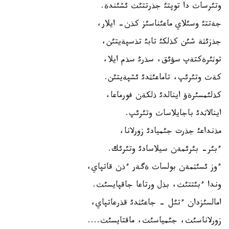
وتئرساث دا توپتئ جذرتتئث ئشئندة.
جةتتئ وسئلاي ماعئناسئز كذن- ايلار،
جذزئثة شئن كذلكئ تابئ تذسپةيتئن،
توثئرةكتةپ سؤئق، سذرئ سذم ايلا،
كةث وتئرئپ، تاماعئثدئ ئشپةيتئن.
كذلئمسئرةؤ اينالدئ ذلكةن فورماعا،
اينالاثدئ باجايلاساث وتئرئپ.
مذنداعئ جذرت جئميادئ زورلانا،
ءبئر- بئرئمةن سيلاسادئ وتئرئك.
ءوز ئسئثمةن بولساث ةگةر ءذن قاتپاي،
وندا ءبئتتئث، بذل ورتاعا جاقپايسئث.
امالسئزدان ءتئل - جاعئثدئ قذرعاتپاي،
زورلاناسئث، جئمياسئث، ماقتايسئث....