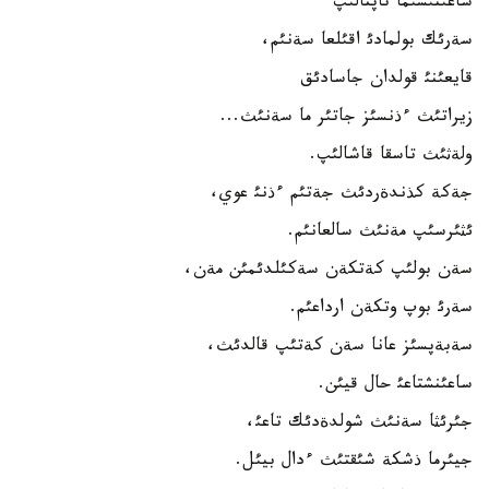
ساعئنئشئما تاپتالئپ
سةرئك بولمادئ اقئلعا سةنئم،
قايعئنئ قولدان جاسادئق
زيراتئث ءذنسئز جاتئر ما سةنئث...
ولةثئث تاسقا قاشالئپ.
جةكة كذندةردئث جةتئم ءذنئ عوي،
ئثئرسئپ مةنئث سالعانئم.
سةن بولئپ كةتكةن سةكئلدئمئن مةن،
سةرئ بوپ وتكةن ارداعئم.
سةبةپسئز عانا سةن كةتئپ قالدئث،
ساعئنشتاعئ حال قيئن.
جئرئثا سةنئث شولدةدئك تاعئ،
جيئرما ذشكة شئقتئث ءدال بيئل.