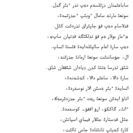
ساباعئمنان ذزئلسةم دةپ تذر ءبئر گذل.
سوثعئ مارتة سامال ءوبئپ ءجذزئمدئ،
قذلاسام دةپ قؤ جاپئراق تذردئث كئل.
«ءماز بولار ةم قؤ تذلكئگة قذتپان ساپ»،
دةپ سارئ اعام سالپئلدايدئ قئستئ اثساپ.
ال، جؤساننئث سوثعئ ارمانئ جذزئنة،
شئق تذرسا ةتتئ كذن ذيادان شئققان شاق.
سارئ دالا، ساعئم دالا، كةشةندئ،
اثسايدئ ءبئر ةسئن الار نوسةردئ،
اناؤ ايدئن سوثعئ رةت ءبئر جذزدئرمةك،
ءانئ- گاككؤ، ارؤ اققؤ- كوسةمدئ.
جئل قذستارئ جئلار قيماي اسپانئن،
كارئ كةيئپ تانئتادئ جاس تالئث،