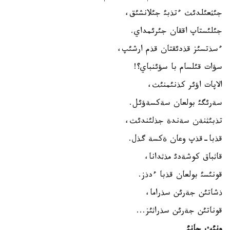
جئثعئلدئث ءتذبئ جئلانشئق،
جئلئستاپ اققان جئرئمداي.
ءسذتسئز قذدئقتان قذم ارشئپ،
سؤات قئلسام با سؤئنباي؟!
الاپات اؤئر كذنئمنئث،
سةرئگئ بولعان سةكسةؤئل.
تذبئثنةن سةندة جذلئندئث،
قذبا-قذپ وعان ةكسة گذل.
قاثباق كوشةدئ مذثدانا،
قونئسئ بولعان قذبا ءدذز.
ذشاتئن جةرئن سذراما،
قوناتئن جةرئن سذراثئز...
ونئث جانئ