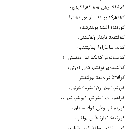
كذشئك پةن ةنة كةزئكپةي،
كةدةرگئ بولدئ- اؤ تور تةمئر!
كوزئثدئ اششئ بولتئرئك،
كةگئثدئ قايتار ولةكشئن.
كةث ساحارادا جةلپئنئپ،
كةمسةثدةر كذنگة نة جةتسئن!!!
كذلئمدةي توگئپ كذن نذرئن،
كوكءتاثئر ةندئ جولئقتئر.
كورئپءجذر ولارءبئر-ءبئرئن،
كولدةنةث ءبئر تور ءبولئپ تذر...
كوزدةلئپ وعان كوك ساداق،
كورئندئ ءبارئ قاس بولئپ.
كذن باتئس جاققا كوپ قاراپ،