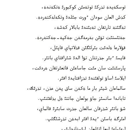
توسكةيدة تذركئ توتةمئن كوكبورئ ةتكةندة،
كذش العان سودان ءورت جئلدئ وتكةلةكتةردة.
تةگئنة تارتقان تةبئندئ بابالار كةشة،
جةثئستئث تؤئن بةرمةگةن جةكپة-جةكتةردة.
قؤلارعا ةلدئث بئرلئگئن قذلاتپاي قاپئل،
قايسئ ءبئر جذرتتان تؤا الدئ شئراقتاي باتئر.
پارسئنئث سان مئث جاساعئن قاثعئرتقان ةردئث،
ايلاسئ اساؤ تولقئندئ تذزاقتايدئ اقئر.
سالماعان شيئر بار ما ةكةن ساق پةن عذن، تذرئك،
تاباندا سانسئز جاؤ بولعان جاتتئ ةل بذلقئنئپ.
شؤ باتئر شذرقان سالعان جذرت سابئرئ قالماي،
امئرگة باسئن ءيدئ اقئر ابدةن تذرشئگئپ.
ارعئماعئ ايعا اتئلعان ارئستاندارئم،