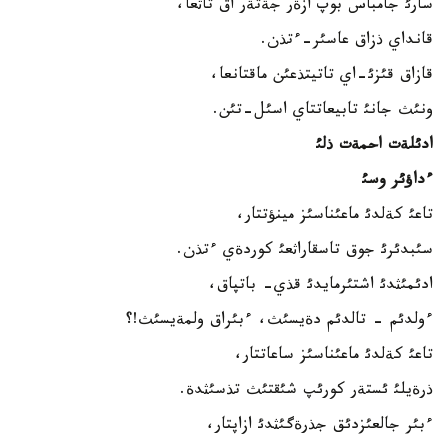
سارئ جامباس بوپ ازةر جةتةر اق تاثعا،
قانداي ذزاق عاسئر-ءتذن.
قازاق قئزئ-اي تاتيتذعئن ماقتانعا،
ونئث جانئ تابيعاتتاي اسئل-تئن.
ادئلةت احمةت ذلئ
ءداؤئر وسئ
تاعئ كةلدئ ماعئناسئز مينؤتتار،
سئبدئرئ جوق تاسقاراثعئ كوردةي ءتذن.
ادئمئثدئ اشتئرمايدئ قذي- باتپاق،
ءولدئم - تالدئم دةيسئث، ءبئراق ولمةيسئث!؟
تاعئ كةلدئ ماعئناسئز ساعاتتار،
ذرةيلئ ئستةر كورئپ شئقتئث تذسئثدة.
ءبئر جالعئزدئق جذرةگئثدئ ازاپتار،