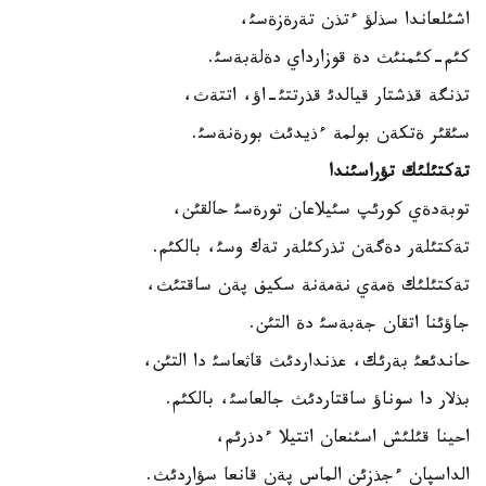
اشئلعاندا سذلؤ ءتذن تةرةزةسئ،
كئم-كئمنئث دة قوزارداي دةلةبةسئ.
تذنگة قذشتار قيالدئ قذرتتئ-اؤ، اتتةث،
سئقئر ةتكةن بولمة ءذيدئث بورةنةسئ.
تةكتئلئك تؤراسئندا
توبةدةي كورئپ سئيلاعان تورةسئ حالقئن،
تةكتئلةر دةگةن تذركئلةر تةك وسئ، بالكئم.
تةكتئلئك ةمةي نةمةنة سكيف پةن ساقتئث،
جاؤئنا اتقان جةبةسئ دة التئن.
حاندئعئ بةرئك، عذنداردئث قاثعاسئ دا التئن،
بذلار دا سوناؤ ساقتاردئث جالعاسئ، بالكئم.
احينا قئلئش اسئنعان اتتيلا ءدذرئم،
الداسپان ءجذزئن الماس پةن قانعا سؤاردئث.