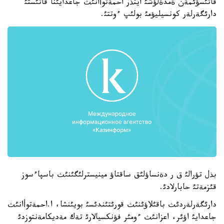
قاتئسؤئمةن ةمدةلؤشئ اينذر احمةتوأانئث جاعدايئنا قاتئستئ
دارئگةرلةر كونسيليؤمئ بولئپ ءوتتئ.
بذل تؤرالئ ق ر دةنساؤلئق ساقتاؤ مينيسترلئگئنئث باسپاءسوز
قئزمةتئ حابارلادئ.
دارئگةرلةردئث باقئلاؤئنئث قورئتئندئسئ بويئنشا، ا.احمةتوأانئث
جاعدايئ اؤئر، اعزانئث ءومئر فؤنكسيالارئ تةك مةديكامةنتوزدئ