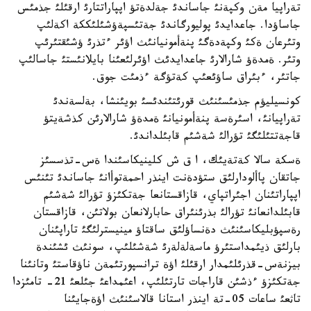
تةراپيا مةن وكپةنئ جاساندئ جةلدةتؤ اپپاراتتارئ ارقئلئ جذمئس
جاساؤدا. جاعدايدئ پوليورگاندئ جةتئسپةؤشئلئككة اكةلئپ
وتئرعان ةكئ وكپةدةگئ پنةأمونيانئث اؤئر ءتذرئ ؤشئقتئرئپ
وتئر. ةمدةؤ شارالارئ جاعدايدئث اؤئرلئعئنا بايلانئستئ جاسالئپ
جاتئر، ءبئراق ساؤئعئپ كةتؤگة ءذمئت جوق.
كونسيليؤم جذمئسئنئث قورئتئندئسئ بويئنشا، بةلسةندئ
تةراپيانئ، اسئرةسة پنةأمونيانئ ةمدةؤ شارالارئن كذشةيتؤ
قاجةتتئلئگئ تؤرالئ شةشئم قابئلداندئ.
ةسكة سالا كةتةيئك، ا ق ش كلينيكاسئندا ةس-تذسسئز
جاتقان پاألودارلئق ستؤدةنت اينذر احمةتوأانئ جاساندئ تئنئس
اپپاراتئنان اجئراتپاي، قازاقستانعا جةتكئزؤ تؤرالئ شةشئم
قابئلدانعانئ تؤرالئ بذرئنئراق حابارلانعان بولاتئن، قازاقستان
رةسپؤبليكاسئنئث دةنساؤلئق ساقتاؤ مينيسترلئگئ تاراپئنان
بارلئق ذيئمداستئرؤ ماسةلةلةرئ شةشئلئپ، سونئث ئشئندة
بيزنةس-قذرئلئمدار ارقئلئ اؤة ترانسپورتئمةن ناؤقاستئ وتانئنا
جةتكئزؤ ءذشئن قاراجات تارتئلئپ، اعئمداعئ جئلعئ 21- تامئزدا
تاثعئ ساعات 05-تة اينذر استانا قالاسئنئث اؤةجايئنا