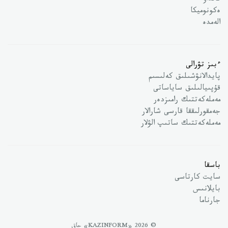
تالداۋ
ەكونوميكا
الەمدە
ءبىز تۋرالى
پايدالانۋشىلىق كەلىسىم
قۇپىيالىلىق ساياساتى
مەملەكەتتىك رامىزدەر
جەمقورلىققا قارسى شارالار
مەملەكەتتىك ساتىپ الۋلار
باسقا
سايت كارتاسى
بايلانىس
جارناما
© 2026 «KAZINFORM» حاق