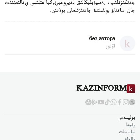
جةتكئزئلئپ، رةسپؤبليكالئق نةيروحيرؤرگيا عئلئمي ورتالئعئنئث
جان ساقتاؤ بولئمئنة جاتقئزئلعان بولاتئن.
без автора
اۆتور
KAZINFORM
بوليمدەر
وقيعا
ساياسات