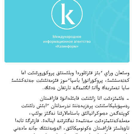
وسئعان وراي ءبئز قئزئلوردا وبلئستئق پروكؤرورئنئث اعا
كةثةسشئسئ، پروكؤراتؤرا باسپاءسوز قئزمةتئنئث جةتةكشئسئ
سايا تةمئربةك وأانئ اثگئمةگة تارتقان ةدئك.
- ةلئمئزدئث اتا زاثئنئث قابئلدانؤئ قازاقستان
رةسپؤبليكاسئنئث پرةزيدةنتئ نذرسذلتان ءابئش ذلئنئث
كوپتةگةن دةموكراتيالئق باستامالارئنا نةگئز بولئپ،
مةملةكةتئمئزدئث سةنئمدئ نةگئزئنة اينالدئ. قازئرگئ تاثدا
تاؤةلسئز قازاقستان ةكونوميكالئق، الةؤمةتتئك جانة مادةني