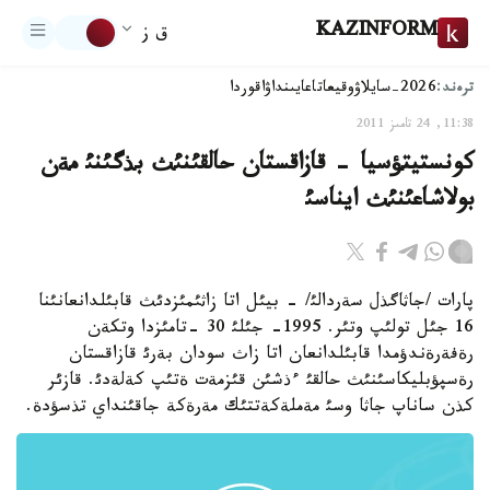
KAZINFORM
ق ز
ترەند:
2026-سايلاۋ
وقيعا
تاعايىنداۋ
اقوردا
11:38, 24 تامىز 2011
كونستيتؤسيا - قازاقستان حالقئنئث بذگئنئ مةن
بولاشاعئنئث ايناسئ
پارات /جاثاگذل سةردالئ/ - بيئل اتا زاثئمئزدئث قابئلدانعانئنا
16 جئل تولئپ وتئر. 1995- جئلئ 30 -تامئزدا وتكةن
رةفةرةندؤمدا قابئلدانعان اتا زاث سودان بةرئ قازاقستان
رةسپؤبليكاسئنئث حالقئ ءذشئن قئزمةت ةتئپ كةلةدئ. قازئر
كذن ساناپ جاثا وسئ مةملةكةتتئك مةرةكة جاقئنداي تذسؤدة.