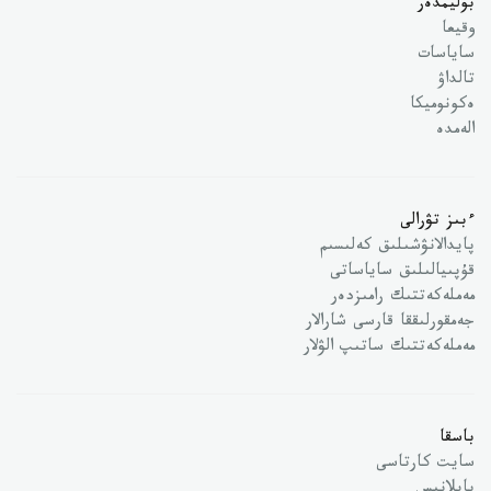
بوليمدەر
وقيعا
ساياسات
تالداۋ
ەكونوميكا
الەمدە
ءبىز تۋرالى
پايدالانۋشىلىق كەلىسىم
قۇپىيالىلىق ساياساتى
مەملەكەتتىك رامىزدەر
جەمقورلىققا قارسى شارالار
مەملەكەتتىك ساتىپ الۋلار
باسقا
سايت كارتاسى
بايلانىس