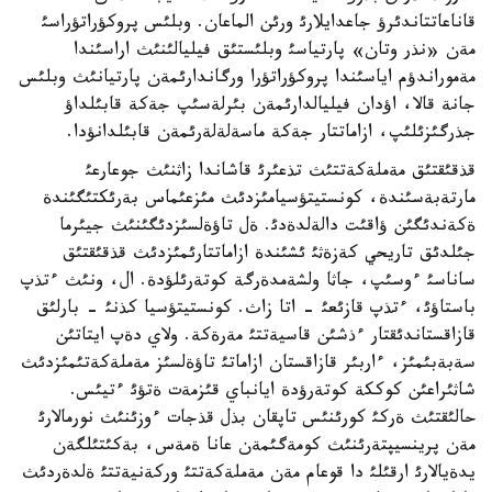
قاناعاتتاندئرؤ جاعدايلارئ ورئن الماعان. وبلئس پروكؤراتؤراسئ
مةن «نذر وتان» پارتياسئ وبلئستئق فيليالئنئث اراسئندا
مةموراندؤم اياسئندا پروكؤراتؤرا ورگاندارئمةن پارتيانئث وبلئس
جانة قالا، اؤدان فيليالدارئمةن بئرلةسئپ جةكة قابئلداؤ
جذرگئزئلئپ، ازاماتتار جةكة ماسةلةلةرئمةن قابئلدانؤدا.
قذقئقتئق مةملةكةتتئث تذعئرئ قاشاندا زاثنئث جوعارعئ
مارتةبةسئندة، كونستيتؤسيامئزدئث مئزعئماس بةرئكتئگئندة
ةكةندئگئن ؤاقئت دالةلدةدئ. ةل تاؤةلسئزدئگئنئث جيئرما
جئلدئق تاريحي كةزةثئ ئشئندة ازاماتتارئمئزدئث قذقئقتئق
ساناسئ ءوسئپ، جاثا ولشةمدةرگة كوتةرئلؤدة. ال، ونئث ءتذپ
باستاؤئ، ءتذپ قازئعئ - اتا زاث. كونستيتؤسيا كذنئ - بارلئق
قازاقستاندئقتار ءذشئن قاسيةتتئ مةرةكة. ولاي دةپ ايتاتئن
سةبةبئمئز، ءاربئر قازاقستان ازاماتئ تاؤةلسئز مةملةكةتئمئزدئث
شاثئراعئن كوككة كوتةرؤدة ايانباي قئزمةت ةتؤئ ءتيئس.
حالئقتئث ةركئ كورئنئس تاپقان بذل قذجات ءوزئنئث نورمالارئ
مةن پرينسيپتةرئنئث كومةگئمةن عانا ةمةس، بةكئتئلگةن
يدةيالارئ ارقئلئ دا قوعام مةن مةملةكةتتئ وركةنيةتتئ ةلدةردئث