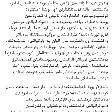
ةلئمئزدئث اتا زاثئ جذزدةگةن جئلدار بويئ قالئپتاسقان ادامزات
بالاسئنئث جالپئ قذندئلئقتارئن ءوز بويئنا ءسئثئردئ.
كونستيتؤسيامئزدا ادامداردئث تابيعي قذقئقتارئ مةن
بوستاندئقتارئ، بيلئك ينستيتؤتتارئن دةموكراتيالئق جولمةن
قالئپتاستئرؤ جانة دامئتؤ، قازاقستان اؤماعئندا ازاماتتئق قوعام
قذرؤ تؤرالئ دذنيةءجذزئ تانئعان پروگرةسسيأتئك يدةيالار
بةكئتئلدئ. ول ةلئمئزدة سان الؤان يدةولوگيالئق، سةنئمدئك،
ذلتتئق، ازاماتتئق ذجئمدار مةن توپتاردئث بئرلةسئپ بةيبئت
ءومئر ءسذرؤئن قامتاماسئز ةتؤگة باعئتتالعان. كونستيتؤسيامئزدا
بةكئتئلگةن نورمالار قازاقستان رةسپؤبليكاسئن گذلدةندئرؤ
ماقساتئندا ةلئمئزدئث بارلئق ازاماتتارئنئث بئرلةسئپ، ءبئر
جةثنةن قول، ءبئر جاعادان باس شئعارئپ قئزمةت ةتؤلةرئ
ءذشئن جاعدايلار جاسايدئ.
عاسئرلار بويئ تاؤةلسئزدئكتئ ارمانداعان قازاقستان حالقئنئث بذل
كونستيتؤسياسئ، الدئثعئلارئنا قاراعاندا، ادامزات دامؤئنئث
عالاماتتئق ذردئسئنة ساي قازئرگئ زامانعئ ليبةرالدئ-
دةموكراتيالئق قذندئلئقتاردئ تولئعئراق بةكئتؤئمةن