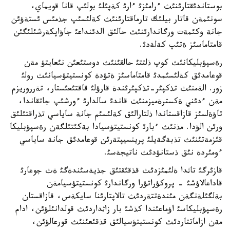
بوستاندئقتارئنئث ءرامئزئ ءارئ كةپئلئ بولئپ قانا قويماي،
سونئمةن قاتار بيلئك تارماقتارئنئث كةلئسئپ جذمئس ئستةؤئن
جانة وكئمةت ورگاندارئنئث حالئق الدئنداعئ جاؤاپكةرشئلئگئن
قامتاماسئز ةتئپ كةلةدئ.
رةسپؤبليكانئث كوپ ذلتتئ حالقئنئث دوستئعئن نئعايتؤ مةن
قوعامدئق كةلئسئمدئ قامتاماسئز ةتؤدة كونستيتؤسيانئث رولئ
زور. الةمنئث تذكپئر-تذكپئرئندة قارؤلئ قاقتئعئستار، تةرروريزم
مةن ءدئني ةكسترةميزمنئث قاندئ سالدارئ ءورشئپ جاتقاندا،
تاؤةلسئز قازاقستاندا ذلتارالئق كةلئسئم جانة ساياسي تذراقتئلئق
ورئن الؤدا. مذنئث ءبارئ كونستيتؤسيادا بةكئتئلگةن رةسپؤبليكا
قئزمةتئنئث تذبةگةيلئ پرينسيپتةرئن قوعامدئق جانة ساياسي
ءومئردة نئق ذستانؤدئث ناتيجةسئ.
قازئرگئ تاثدا ةلئمئزدئث قذقئقتئق جذيةسئندةگئ ةث جوعارئ
قاداعالاؤشئ - پروكؤراتؤرا ورگاندارئ كونستيتؤسيامةن
بةلگئلةنگةن مئندةتتةردئث تالاپتارئنا سايكةس، قازاقستان
رةسپؤبليكاسئ اؤماعئندا كذشئ بار زاثداردئث قولدانئلؤئن، ادام
مةن ازاماتتاردئث كونستيتؤسيالئق قذقئعئنئث قورعالؤئن،