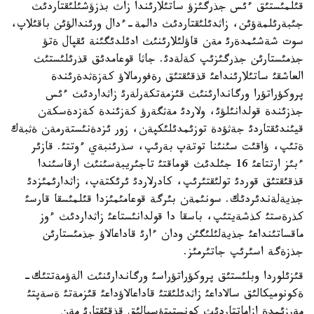
قئلمئستئق ءئس جذرگئزؤ ساتئلارئندا زاث بذزؤشئلئقتاردئث
جئبةرئلمةؤئن، زاثدئلئقتاردئث دالمة-ءدال ورئندالؤئن باقئلاپ،
سوت شةشئمدةرئ مةن قاؤلئلارئنئث ادئلدئگئنة ئقپال ةتؤ
جذمئستارئن جذرگئزئپ كةلةدئ. جاثا قوعامدئق قذرئلئستئث
العاشقئ ساتئلارئنداعئ قذقئقتئق رةفورمالاؤ كةزةثدةرئندة
پروكؤراتؤرا ورگاندارئنئث قئزمةتكةرلةرئ زاثداردئث ءئس
جذزئندة قولدانئلؤئ، ولاردئ مةثگةرؤ كةزئندة كةزدةسكةن
قيئندئقتاردئ جةثؤدة توزئمدئلئكپةن، زور ئزدةنئستةرمةن ةثبةك
ةتئپ، ؤاقئت سئنئنا توتةپ بةرئپ، سذرئنبةي ءوتتئ. قازئر
ءبئز ارتتاعئ 16 جئلدئث قوماقتئ تاجئريبةسئنئث ارقاسئندا
قذقئقتئق قوردئ تولئقتئرئپ، كادرلاردئ ئرئكتةپ، زاثدارئمئزدئ
جذيةلةندئردئك. سونئمةن بئرگة قوعامئمئزدا قئلمئسقا قارسئ
كذرةستئ كذشةيتئپ، باسقا دا قولدانئستاعئ زاثداردئث ءوز
ماقساتئنداعئ جذيةلئلئگئن ودان ءارئ قاداعالاؤ جذمئستارئن
جذزةگة اسئرئپ جاتئرمئز.
قئزئلوردا وبلئستئق پروكؤراتؤراسئ ورگاندارئنئث الةؤمةتتئك-
ةكونوميكالئق سالاداعئ زاثدئلئقتئ قاداعالاؤداعئ قئزمةتئ ةسةپتئ
مةرزئمدة ازاماتتاردئث كونستيتؤسيالئق قذقئقتارئ مةن