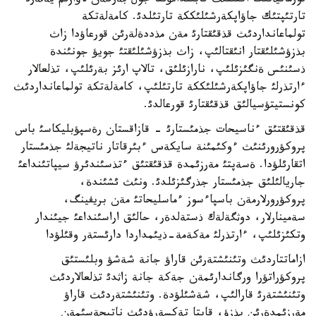
نورماتيأتئك اكتئنئث قابئلدانؤئنا جول بةرگةن لاؤازئم يةلةرئ
تارتئپتئك جاؤاپكةرشئلئككة تارتئلدئ. كامةلةتكة
تولماعانداردئث قذقئقتارئ مةن مذددةلةرئن قورعاؤدا زاث
بذزؤشئلئقتار انئقتالئپ، زاث بذزؤشئلئقتئ جويؤ جونئندة
ذسئنئس ةنگئزئلئپ، نارازئلئق، تالاپ ارئز بةرئلئپ، تذلعالار
ءارتذرلئ جاؤاپكةرشئلئككة تارتئلئپ، كامةلةتكة تولماعانداردئث
كونستيتؤسيالئق قذقئقتارئ قورعالدئ.
قذقئقتئق ءناسيحات جذمئستارئ - قازاقستان رةسپؤبليكاسئ باس
پروكؤرورئنئث ءوكئمئنة سايكةس ءبئرقاتار ناتيجةلئ جذمئستار
اتقارئلؤدا. ةسةپتئ مةرزئمدة قذقئقتئق ءتذسئندئرؤ سيپاتئنداعئ
جاريالئلئق جذمئستار جذرگئزئلدئ. ونئث ئشئندة،
پروكؤرورلارمةن باسپاءسوز ءماسليحاتئ مةن بريفينگ،
سةمينارلار، دوثگةلةك ذستةلدةر، حالئق اراسئنداعئ جيئندار
وتكئزئلئپ، ءارتذرلئ مةكةمة-ذيئمداردا دارئستةر وقئلؤدا
ازاماتتاردئث وتئنئشتةرئن قاراؤ جانة شةشؤ وبلئستئق
پروكؤراتؤرا ورگاندارئمةن جةكة جانة زاثدئ تذلعالاردئث
وتئنئشتةرئ قارالئپ، شةشئلؤدة. وتئنئشتةردئث قاراؤ
مةرزئمدةرئن بذزؤ، قايتا تةكسةرؤدئث ناتيجةسئمةن