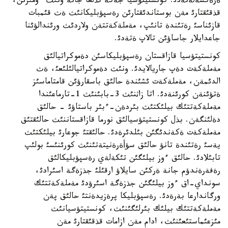
ةرةكشةلةنةدئ. كونستيتؤسيا جةكة تذلعا جانة ونئث ءومئرئن،
قذقئقتارئ مةن بوستاندئقتارئن رةسپؤبليكانئث ةث قئمبات
قازئناسئ رةتئندة تانئپ، مةملةكةتتةن ولاردئث ورئندالؤئنا
جاعدايلار جاساؤئن تالاپ ةتةدئ.
كونستيتؤسيا قازاقستان رةسپؤبليكاسئن دةموكراتيالئق
مةملةكةت دةپ جاريالايدئ. ونئث دةموكراتيالئلئعئ، ةث
الدئمةن، مةملةكةت ئشئندة حالئق باسقارؤئن قامتاماسئز
ةتؤئنةن كورئنةدئ. اتا زاثنئث 3-بابئنئث 1-تارماعئندا
مةملةكةتتئك بيلئكتئث بئردةن-ءبئر باستاؤئ - حالئق
دةلئنگةن. بذل كونستيتؤسيالئق نورما قازاقستاننئث حالئقتئق
مةملةكةت ةكةندئگئن بئلدئرةدئ. حالئقتئ جوعارئ بيلئكتئث
يةسئ رةتئندة تانؤ حالئق سؤأةرةنيتةتئنئث كورئنئسئ بولئپ
تابئلادئ. حالئق ءوز بيلئگئن تئكةلةي رةسپؤبليكالئق
رةفةرةندؤم جانة ةركئن سايلاؤ ارقئلئ جذزةگة اسئرادئ،
سونداي-اق ءوز بيلئگئن جذزةگة اسئرؤدئ مةملةكةتتئك
ورگاندارعا بةرةدئ. رةسپؤبليكا پرةزيدةنتئ حالئق پةن
مةملةكةتتئك بيلئك بئرلئگئنئث، كونستيتؤسيانئث
مئزعئماستئعئنئث، ادام مةن ازامات قذقئقتارئ مةن