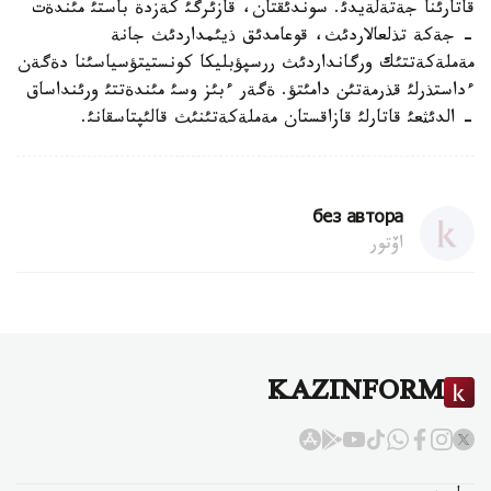
قاتارئنا جةتةلةيدئ. سوندئقتان، قازئرگئ كةزدة باستئ مئندةت
- جةكة تذلعالاردئث، قوعامدئق ذيئمداردئث جانة
مةملةكةتتئك ورگانداردئث ررسپؤبليكا كونستيتؤسياسئنا دةگةن
ءداستذرلئ قذرمةتئن دامئتؤ. ةگةر ءبئز وسئ مئندةتتئ ورئنداساق
- الدئثعئ قاتارلئ قازاقستان مةملةكةتئنئث قالئپتاسقانئ.
без автора
اۆتور
KAZINFORM