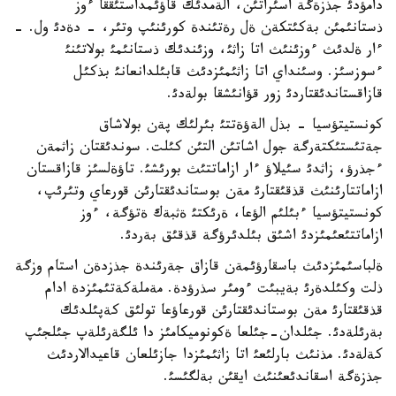
دامؤدئ جذزةگة اسئراتئن، الةمدئك قاؤئمداستئققا ءوز
ذستانئمئن بةكئتكةن ةل رةتئندة كورئنئپ وتئر، - دةدئ ول. -
ءار ةلدئث ءوزئنئث اتا زاثئ، وزئندئك ذستانئمئ بولاتئنئ
ءسوزسئز. وسئنداي اتا زاثئمئزدئث قابئلدانعانئ بذكئل
قازاقستاندئقتاردئ زور قؤانئشقا بولةدئ.
كونستيتؤسيا - بذل الةؤةتتئ بئرلئك پةن بولاشاق
جةتئستئكتةرگة جول اشاتئن التئن كئلت. سوندئقتان زاثمةن
ءجذرؤ، زاثدئ سئيلاؤ ءار ازاماتتئث بورئشئ. تاؤةلسئز قازاقستان
ازاماتتارئنئث قذقئقتارئ مةن بوستاندئقتارئن قورعاي وتئرئپ،
كونستيتؤسيا ءبئلئم الؤعا، ةرئكتئ ةثبةك ةتؤگة، ءوز
ازاماتتئعئمئزدئ اشئق بئلدئرؤگة قذقئق بةردئ.
ةلباسئمئزدئث باسقارؤئمةن قازاق جةرئندة جذزدةن استام وزگة
ذلت وكئلدةرئ بةيبئت ءومئر سذرؤدة. مةملةكةتئمئزدة ادام
قذقئقتارئ مةن بوستاندئقتارئن قورعاؤعا تولئق كةپئلدئك
بةرئلةدئ. جئلدان-جئلعا ةكونوميكامئز دا ئلگةرئلةپ جئلجئپ
كةلةدئ. مذنئث بارلئعئ اتا زاثئمئزدا جازئلعان قاعيدالاردئث
جذزةگة اسقاندئعئنئث ايقئن بةلگئسئ.