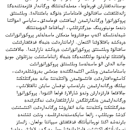
بوستاندئقتارئن قورعاؤعا، مةملةكةتتئك ورگاندار قئزمةتئندةگئ
زاثدئلئقتئث ساقتالؤئن قامتاماسئز ةتؤگة باعئتتالدئ. وبلئستئق
پروكؤراتؤرا ورگاندارئمةن ايماقتئث قوعامدئق-ساياسي احؤالئنا
ذنةمئ مونيتورينگ جذرگئزئلئپ، ايماقتاعئ الةؤمةتتئك
شيةلةنئسكة اكةپ سوقتئرؤعا مذمكئن ماسةلةلةر پروكؤراتؤرانئث
ةرةكشة باقئلاؤئنا الئنعان. ازاماتتاردئث ةثبةك قذقئقتارئنئث
ساقتالؤئ وبلئستئق پروكؤراتؤرانئث ةرةكشة نازارئندا. جالاقئنئث
ؤاقئتئلئ تولةنؤئ بولئگئندةگئ ةثبةك زاثناماسئنئث بذزئلؤئن جويؤ
جانة الدئن الؤ ماسةلةسئ وبلئستئق پروكؤراتؤرانئث
باستاماسئمةن وبلئس اكئمدئگئندة جذمئس بةرؤشئلةردئث،
كاسئپوداقتاردئث قاتئسؤئمةن ؤاكئلةتتئ جانة جةرگئلئكتئ
بيلئك ورگاندارئمةن بئرلةسئپ توقسان سايئن تالقئلانئپ،
جالاقئعا قارئزدارئن وتةؤ شارالارئ قولعا الئنؤدا. پروكؤراتؤرا
ورگاندارئمةن ةنگئزئلگةن نارازئلئقتاردئث نةگئزئندة
جةرگئلئكتئ وكئلةتتئ جانة اتقارؤشئ ورگانداردئث اكتئسئنئث
كذشئ جويئلئپ، زاثعا سايكةستةندئرئلسة، ونئث ئشئندة
بئرنةشة اكتئ نورماتيأتئك قذقئقتئق سيپاتتا بولعان. زاثسئز