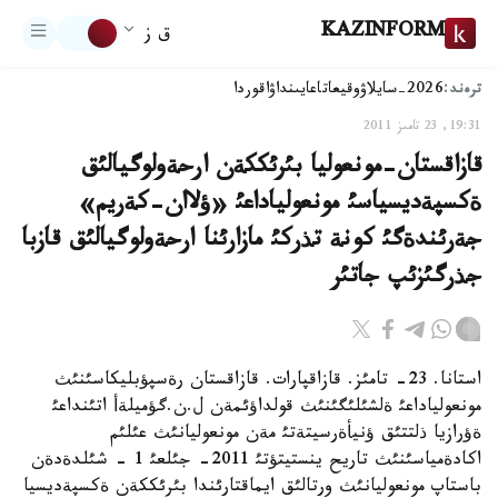
KAZINFORM
ق ز
ترەند:
2026-سايلاۋ
وقيعا
تاعايىنداۋ
اقوردا
19:31, 23 تامىز 2011
قازاقستان-مونعوليا بئرئككةن ارحةولوگيالئق
ةكسپةديسياسئ مونعولياداعئ «ؤلاان-كةريم»
جةرئندةگئ كونة تذركئ مازارئنا ارحةولوگيالئق قازبا
جذرگئزئپ جاتئر
استانا. 23- تامئز. قازاقپارات. قازاقستان رةسپؤبليكاسئنئث
مونعولياداعئ ةلشئلئگئنئث قولداؤئمةن ل.ن.گؤميلةأ اتئنداعئ
ةؤرازيا ذلتتئق ؤنيأةرسيتةتئ مةن مونعوليانئث عئلئم
اكادةمياسئنئث تاريح ينستيتؤتئ 2011- جئلعئ 1 - شئلدةدةن
باستاپ مونعوليانئث ورتالئق ايماقتارئندا بئرئككةن ةكسپةديسيا