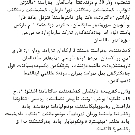
شئعئپ، ولار 30 م ذزئندئقتا جاسالعان جةراستئ ءدالئزئن
تاؤئپ، كةشةننئث ةسئگئنة تؤرا بارعان. كةشةننئث ةسئگئنة
اپاراتئن ءدالئزدئث ةكئ جاق قابئرعاسئنا قئزئل جانة قارا
بوياؤمةن سؤرةتتةر سئزئلعان. دالئزدة ذزئندئعئ 4 م بارئس
باستئ ذلؤ، ات جةتةكتةگةن تذركئ ساربازدارئ ت.س.س
سؤرةتتةر سالئنعان.
كةشةننئث جةراستئ ةسئگئ 3 اركادان تذرادئ. ودان ارئ قاراي
ءذي ورنالاسقان. ذيدة كونة تاريحي دذنيةلةر ساقتالعان.
تاريحشئلاردئث مالئمدةؤئنشة، بئرئككةن ةكسپةديسيانئث قول
جةتكئزگةن بذل مذراسئ بذرئن-سوثدئ عئلئمي اينالئمعا
تذسپةگةن.
ؤلاان-كةريمدة تابئلعان كةشةننئث سالتاناتتئ اشئلؤئ ءذ.ج.
19- تامئزدا بولئپ ءوتتئ. تاريحي نئساننئث رةسمي اشئلؤئنا
قازاقستان رةسپؤبليكاسئنئث مونعولياداعئ توتةنشة جانة
وكئلةتتئ ةلشئسئ ورمان نذربايةأ، مونعوليانئث ءبئلئم، مادةنيةت
جانة عئلئم ءمينيسترئ ة.وتگونبايار جانة جةرگئلئكتئ ب ا ق
وكئلدةرئ قاتئستئ.