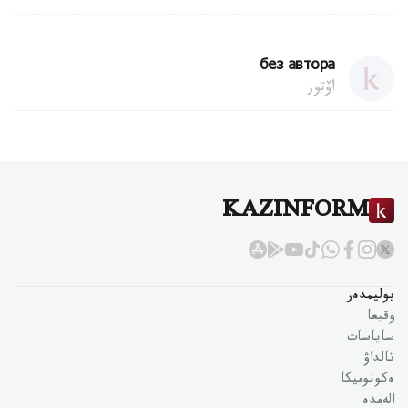
без автора
اۆتور
KAZINFORM
بوليمدەر
وقيعا
ساياسات
تالداۋ
ەكونوميكا
الەمدە