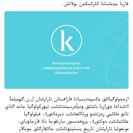
قازبا جذمئسئنا كئرئسكةن بولاتئن.
ارحةولوگيالئق ةكسپةديسيانئ قازاقستان تاراپئنان ل.ن.گؤميلةأ
اتئنداعئ ةؤرازيا ذلتتئق ؤنيأةرسيتةتئنئث تيؤركولوگيا جانة التاي
تانؤ عئلئمي زةرتتةؤ ورتالئعئنئث ديرةكتورئ، فيلولوگيا
عئلئمئنئث دوكتورئ، پروفةسسور سارتقوجا ذلئ قارجاؤباي،
مونعوليا تاراپئنان تاريح ينستيتؤتئنئث حالئقارالئق جوبالار