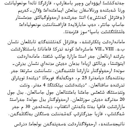
جةتةكشئسئ ايؤؤداين وچير باسقارئپ، قازئرگئ تاثدا مونعوليانئث
ورتا شةبئندة ورنالاسقان بذلعئن ايماعئنداعئ ؤلاان-كةريم
(«قئزئل كةنئش») اتتئ جةرئندة ارحةولوگيالئق جذمئستار
جاساپ جاتئر، دةپ حابارلايدئ قازاقستاننئث مونعولياداعئ
ةلشئلئگئنئث باسپاءسوز قئزمةتئ.
مامانداردئث پئكئرئنشة، «قئزئل كةنئشتةگئ» تابئلعان نئسان
ب.ة. VII-VIII عاسئرداعئ كونة تذركئ قاعاناتئ باسشئلارئنئث
بئرئنة ارنالعان جةر استئ مازارئ بولئپ شئقتئ. مامانداردئث
ايتؤئنشا، ورتالئق ازيادا بذعان دةيئن مذنداي نئسان بذرئن-
سوثدئ ارحةولوگتار نازارئنا ئلئنبةگةن. نئساننئث سئرتقئ جةر
بةتئندةگئ ديامةترئ 25 م، دوثگةلةك فورمالئ ءذيئندئ توپئراق
تذرئندة ساقتالعان. ءذيئندئنئث بيئكتئگئ 4 مةتر. ونئث
وثتذستئك شئعئس جاعئنا باعئتتالعان جول جاسالعان. بذل جول
20 مةترگة دةيئن سوزئلعان. ارحةولوگتار بذل جولدئ جةراستئ
مازارئنئث قاقپا بةتئ ةكةنئن انئقتاپ، ذيئندئدةن 30 م جةر
شةگئنئپ، قازبا جذرگئزئپ كةشةننئث ةسئگئن بةلگئلةگةن.
ناتيجةسئندة، ارحةولاگتاردئث ةسةپتةگةن بولجامئ دذرئس