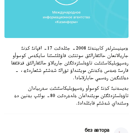
«مينيسترلةر كابينةتئ 2008- جئلدئث 17- اقپانئ كذنئ
جاريالانعان حالئقارالئق سوتتئث قاؤئلئسئنا سايكةس كوسوأو
رةسپؤبليكاسئنئث تاؤةلسئزدئگئن جاريالاؤ حالئقارالئق قذقئققا
قارسئ ةمةس ةكةنئن مويئنداؤ تؤرالئ شةشئم شئعاردئ»، -
دةلئنگةن رةسمي حابارلامادا.
بةيسةنبئ كذنئ كوسوأو رةسپؤبليكاسئنئث سةربيادان
تاؤةلسئزدئگئن مويئنداعان ةلدةردئث 80- بولئپ بةنين دة
وسئنداي شةشئم قابئلدادئ.
без автора