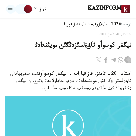
KAZINFORM
ق ز
ترەند:
2026-سايلاۋ
وقيعا
تاعايىنداۋ
اقوردا
09:39, 20 تامىز 2011
نيگةر كوسوأو تاؤةلسئزدئگئن مويئندادئ
استانا. 20- تامئز. قازاقپارات - نيگةر كوسوأونئث سةربيادان
تاؤةلسئز ةكةنئن مويئندادئ، دةپ حابارلايدئ ؤترو.رؤ نيگةر
ذكئمةتئنئث مالئمدةمةسئنة سئلتةمة جاساپ.