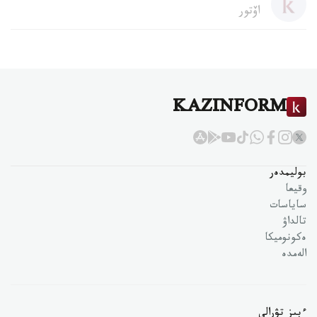
اۆتور
KAZINFORM
بوليمدەر
وقيعا
ساياسات
تالداۋ
ەكونوميكا
الەمدە
ءبىز تۋرالى