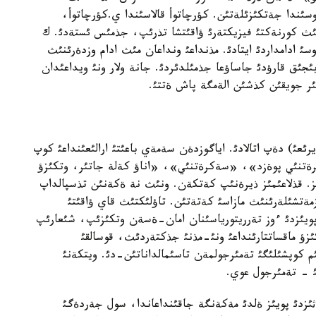
ندا جةتكئزئلةتئن. كؤرچاتوأ قالاسئندا ي.كؤرچاتوأ،
تئث كورنةكتئ فيزيكتةرئ ؤاقئتشا تذرئپ، جذمئس ئستةدئ. ك
 ادامداردئ ايتادئ. مذنداعئ ونداعان مئث ادام وزدةرئنئث
جئق قارؤدئ جاساؤعا جذمئلدئردئ. جانة ولار ونئ ويداعئدان
ئر جويقئن كذشئن الةمگة پاش ةتتئ.
ئعئ) دةپ اتالادئ. اياگوزدةن سةمةي باعئتئ ارالئعئنداعئ كوپ
كرةتنئي پوةزد»، «سةكرةتنئي»، «اناؤ كةلة جاتئر، وتكئزؤ
. قذلاعئمئز ذيرةنئپ كةتكةن. ونئث نة ةكةنئن تذسپالداپ
مةتشئلةرئنئث مازاسئ كةتةتئن. تاؤلئكتئث قاي ؤاقئتئ
ا پويئزدئ ءوز تةرريتورياسئنان امان-ةسةن وتكئزئپ، شئعارئپ
كئزؤ ماقساتتارئنداعئ ونئ-مذنئ جذكتةردئث، قوسالقئ
م كوپشئلئگئ تةمئرجولمةن تاسئمالداناتئن-دئ. ويتكةنئ
ئ - تةمئرجول عوي.
ئزدئ پويئز ةلدئ مةكةنگة جاقئنداعاندا، سول جةردةگئ