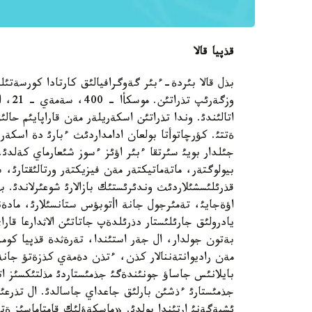
قذپيا قالا
بذل قالا بئردة-ءبئر گةوگرافيالئق كارتادا كورسةتئل
وزگةر
اتالئندئ. وندا تذراتئن اسكةريلةر مةن قاراپايئم حال
ةتتئ. كؤرچاتوأتا بولعان ادامداردئث ءبارئ دة اسكة
جئلدار بويئ سئرتقا ءبئر اؤئز ءسوز شئعارماي كةلدئ. 
بيولوگتةر، ماتةماتيكتةر مةن فيزيكتةر ورتالئقتارئ
قذرئلئسشئلاردئث وندئرئستئك بازالارئ شوعئرلاندئ. 
اؤةجايئ، تةمئرجول جانة اأتوبؤس ستانسئلارئ، مادةني
يادرولئق جارئلئستار دذرئلدةپ جاتاتئن الاثدارعا قا
بةتون جولدار، ال جةر استئندا، تةرةثدة قذپيا كوممؤ
مةن راديوانتةننالار كذن، ءتذن دةمةي كذزةتؤ جانة
بايلانئس جاساؤ جونئندةگئ جذمئستاردئ مذلتئكسئز ا
جذمئستارئ ءذشئن بارلئق جاعداي جاسالدئ. ال تذرعئ
ئشپةگةنئ ارتئندا بولدئ. «ماسكةؤلئك قامتاماسئز ةت