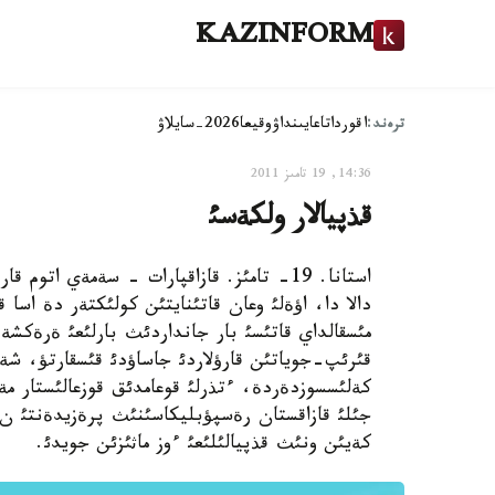
KAZINFORM
ترەند:
اقوردا
تاعايىنداۋ
وقيعا
2026-سايلاۋ
14:36, 19 تامىز 2011
قذپيالار ولكةسئ
استانا. 19- تامئز. قازاقپارات - سةمةي اتو
دالا دا، اؤةلئ وعان قاتئنايتئن كولئكتةر دة اسا ق
مئسقالداي قاتئسئ بار جانداردئث بارلئعئ ةرةكشة 
قئرئپ-جوياتئن قارؤلاردئ جاساؤدئ قئسقارتؤ، شةكت
جئلئ قازاقستان رةسپؤبليكاسئنئث پرةزيدةنتئ ن.ن
كةيئن ونئث قذپيالئلئعئ ءوز ماثئزئن جويدئ.