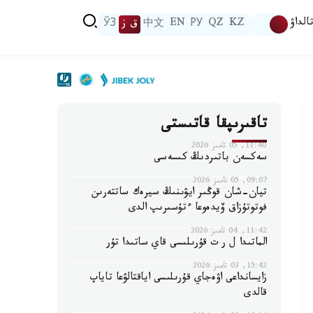
الداۋ
KZ
QZ
РУ
EN
中文
ق ز
ЎЗ
تاقىرىپقا قاتىستى
11:40, 05 تامىز 2026
سەكسەن باتىردىڭ كىسەسى
09:07, 05 تامىز 2026
تيان-شان قوڭىر ايۋىنىڭ سيرەك ساتتەرىن
فوتوتۇزاق ۆيدەوعا ءتۇسىرىپ الدى
11:42, 04 تامىز 2026
الماتىدا ل ر ت قۇرىلىسى قاي ساتىدا تۇر
15:42, 03 تامىز 2026
زايسانداعى اۋەجاي قۇرىلىسى اياقتالۋعا تاياپ
قالدى