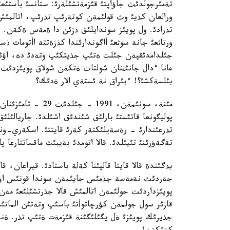
تةمئرجولدئث جاؤاپتئ قئزمةتشئلةرئ: ستانسئ باستئع
ورالعان كذيئ وث قولئمةن كوتةرئپ تذرئپ، اتالمئ
تذرادئ. ول پويئز سوندايلئق ذزئن دا ةمةس ةكةن. بئ
ورتاثعئ جانة سوثعئ أاگوندارئندا كذزةتتة اأتومات ذ
جئلدامدئقپةن جئلت ةتئپ جذيتكئپ وتةدئ دة، اؤئق
عانا ءدال جانئثنان شولتاث ةتكةن شولاق پويئزدئث ق
بئلسةكشئ؟! ءبئراق نة ئستةي الار ةدئك؟
مئنة، سونئمةن، 991
پوليگونعا قاتئستئ بارلئق شئندئق اشئلدئ. جاريالئل
تذرعئندارئ - رةسةيلئكتةر كةرئ قايتتئ. اسكةري-و
تةگةؤرئنئ تئيئلدئ. قالا اتومدئ بةيبئت ماقساتتارعا پا
بذگئندة قالا قايتا قالپئنا كةلة باستادئ. قيراعان،
جةردئث نةمةسة جذمئس جايئمةن سوندا قونئس اؤدارعا
پويئزداردئث جولئمةن اتالمئش قالا جذرتشئلئعئ مةن 
قازئر سول جولمةن كؤرچاتوأتئ باسئپ وتةتئن الماتئدان
جذيرئك پويئزئ ةل يگئلئگئنة قئزمةت ةتئپ تذر. ةندئ