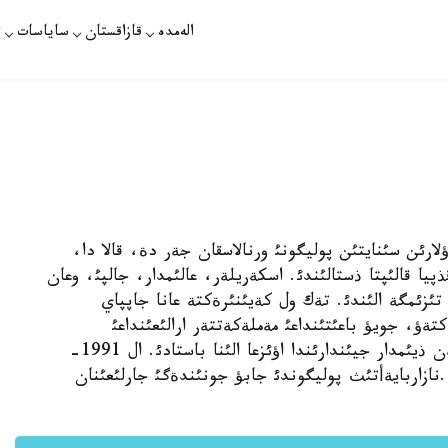
الەمدە
قازاقستان
ساياسات
ت
م قارؤلارئن سئنايتئن پوليگونئ ورنالاسقان جةر دة، قالا دا،
ذپيا قالئپتا ذستالئندئ. اسكةريلةر، عالئمدار، جالپئ، وعان
تئزئمگة الئندئ. تةك ول كةيئنئرةكتة عانا جاپپاي
ةؤ، جويؤ باعئتئنداعئ مةملةكةتتةر ارالئعئنداعئ
كةلئسسوزدةردة، ءتذرلئ قوعامدئق قوزعالئستار مةن ذيئمدار جيئندارئندا اؤئزعا الئنا باستادئ. ال 1991-
ازاربايةأتئث پوليگوندئ جابؤ جونئندةگئ جارلئعئنان