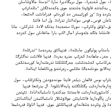
ئ، جول شةبةرئ، جول بريگاديرئ سارئ ءتذستئ جالاؤشاسئن
ش بةكةتتة قاؤئپتئ ةشتةثة جوق ةكةندئگئن ءبئلدئرئپ
ردة ونئ ءوز كوزئممةن دة كوردئم. قذرامانئث الدئثعئ،
ستاعان قوس-قوس سولداتتار تذرادئ. ول اسا قاتتئ
-اؤئق وكئرئپ، سورلئ سةمةيدئ بةتكة الادئ. شئركئن، جاثا
انشاما ةلگة ةلةؤسئز اجال الئپ بارا جاتقانئن سول كةزدة
1 - جئلدئث 29 - تامئزئنان باستاپ پوليگون جابئلدئ، قذپيالئق پةردةسئ ءتذرئلدئ.
ئق جةر-جاهاندئ كةزئپ جذرة بةردئ. قذپيا قالانئث نةگئزگئ
نةركاسئپ كةشةنئنئث جةرگئلئكتئ تذرعئندارعا كورسةتكةن
يدالانؤ جونئندةگئ عئلئمي-زةرتتةؤ ورتالئعئنا اينالدئ.
 قاثئراپ بوس قالعان ذيلةر قايتا جوندةؤدةن وتكئزئلئپ، سول
نداردئث يگئلئگئنة پايدالانئلؤدا. ال بذرئنعئ قذپيا
كاسئپورئنداردئث قاجةتتئ جذكتةرئ تاسئمالدانادئ. تئپتةن
 پاألودارعا قاتئنايتئن جولاؤشئلار تاسئمالئمةن اينالئساتئن
 ول وثئردة ةشقانداي قذپيالئلئق جوق. قذپيا اتاؤلئ قذردئمعا