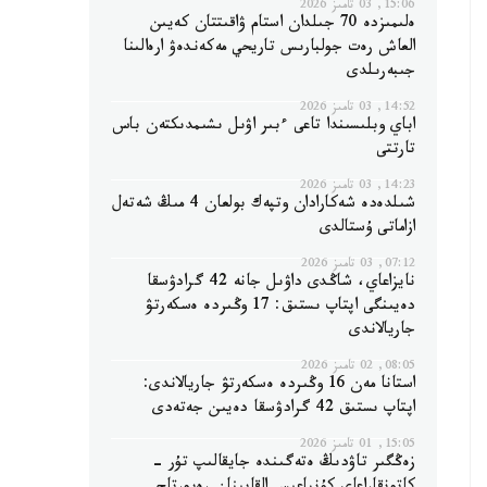
15:06, 03 تامىز 2026
ەلىمىزدە 70 جىلدان استام ۋاقىتتان كەيىن
العاش رەت جولبارىس تاريحي مەكەندەۋ ارەالىنا
جىبەرىلدى
14:52, 03 تامىز 2026
اباي وبلىسىندا تاعى ءبىر اۋىل ىشىمدىكتەن باس
تارتتى
14:23, 03 تامىز 2026
شىلدەدە شەكارادان وتپەك بولعان 4 مىڭ شەتەل
ازاماتى ۇستالدى
07:12, 03 تامىز 2026
نايزاعاي، شاڭدى داۋىل جانە 42 گرادۋسقا
دەيىنگى اپتاپ ىستىق: 17 وڭىردە ەسكەرتۋ
جاريالاندى
08:05, 02 تامىز 2026
استانا مەن 16 وڭىردە ەسكەرتۋ جاريالاندى:
اپتاپ ىستىق 42 گرادۋسقا دەيىن جەتەدى
15:05, 01 تامىز 2026
زەڭگىر تاۋدىڭ ەتەگىندە جايقالىپ تۇر -