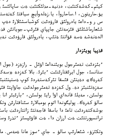
كيئم-كةشةكتئث، دذنية-مذلئكتئث ةث ساپالئسئ وسئ
يؤ.حاريتون، ا.ساحاروأ، يا.زةلدوأيچ سياقتئ كةثةس
س ر و-داعئ يادرولئق قارؤدئث كوشباسشئلارئ دةپ وسئ
شئعارماشئلئق قئزمةتئن جاپپاي قئرئپ-جوياتئن قذبئ
الدةنةشة ةسة قؤاتتئ ةتئپ، يادرولئق قارؤدئث نةب
قذپيا پويئزدار
ءبئزدئث تةمئرجول بويئنداعئ اؤئل - رازةزد (جول اير
ستانسئ، جول ايرئقتارئنئث ءبئرئ. بالا كةزدة «سة
كةرةك» دةيتئن قئسقا تئركةستةردئ كوپ ةستيتئنبئز
سةزةتئنبئز دة. ول كةزدة تةمئرجولدئث جاؤاپتئ قئز
بولسئن، مةيلئ قانداي اؤا رايئ بولسئن، ءبارئبئر ان
سالؤ كةرةك. پوليگوندا اتوم بومبالارئ سئناقتارئن وت
بوشةكتةردئث تاعئ دا باسقا قاجةتتئ زاتتاردئث باسئ
ترانسپورتتئث ةث ارزان دا، ةث قاؤئپسئز ءتذرئ وس
وتكئزؤ، شئعارئپ سالؤ - جاي ءسوز عانا ةمةس. ماث