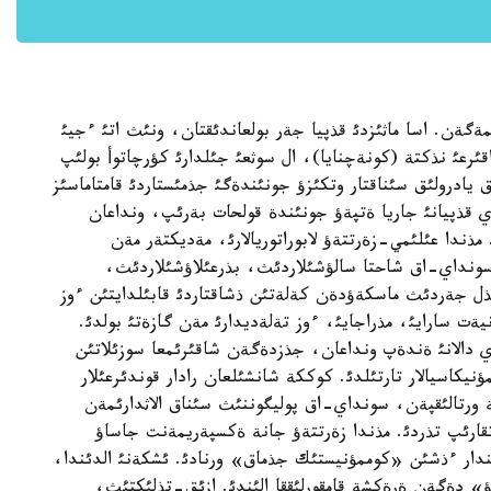
مةگةن. اسا ماثئزدئ قذپيا جةر بولعاندئقتان، ونئث اتئ ءجيئ
ئپ تذراتئن. موسكأا - 400، سةمةي - 21، اقئرعئ نذكتة (كونةچنايا)، ال سوثعئ جئلدارئ كؤرچاتوأ بولئپ
ئق يادرولئق سئناقتار وتكئزؤ جونئندةگئ جذمئستاردئ قامتاماسئز
ري قذپيانئ جاريا ةتپةؤ جونئندة قولحات بةرئپ، ونداعان
مذندا عئلئمي-زةرتتةؤ لابوراتوريالارئ، مةديكتةر مةن
، سونداي-اق شاحتا سالؤشئلاردئث، بذرعئلاؤشئلاردئث،
بذل جةردئث ماسكةؤدةن كةلةتئن ذشاقتاردئ قابئلدايتئن ءوز
ةت سارايئ، مذراجايئ، ءوز تةلةديدارئ مةن گازةتئ بولدئ.
راي دالانئ ةندةپ ونداعان، جذزدةگةن شاقئرئمعا سوزئلاتئن
نيكاسيالار تارتئلدئ. كوككة شانشئلعان رادار قوندئرعئلار
 ورتالئقپةن، سونداي-اق پوليگوننئث سئناق الاثدارئمةن
تقارئپ تذردئ. مذندا زةرتتةؤ جانة ةكسپةريمةنت جاساؤ
ندار ءذشئن «كوممؤنيستئك جذماق» ورنادئ. ئشكةنئ الدئندا،
ؤ» دةگةن ةرةكشة قامقورلئققا الئندئ. ازئق-تذلئكتئث،