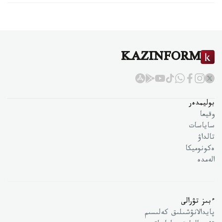
KAZINFORM
بوليمدەر
وقيعا
ساياسات
تالداۋ
ەكونوميكا
الەمدە
ءبىز تۋرالى
پايدالانۋشىلىق كەلىسىم