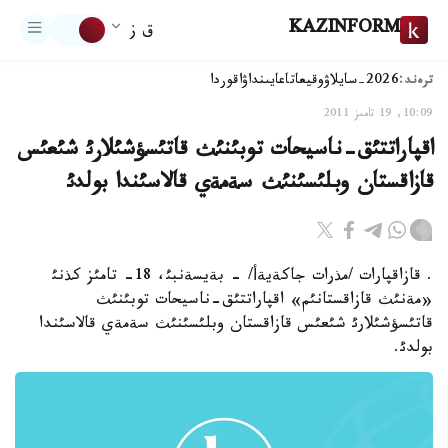
KAZINFORM
ق ز
ترەند:
2026-سايلاۋ
وقيعا
تاعايىنداۋ
اقوردا
10:09, 19 تامىز 2011
اقپاراتتئق-ناسيحات توبئنئث قاتئسؤشئلارئ شئعئس
قازاقستان وبلئسئنئث سةمةي قالاسئندا بولدئ
. قازاقپارات /مذرات جاكةيةأ/ - بةيسةنبئ، 18- تامئز كذنئ
«مةنئث قازاقستانئم» اقپاراتتئق-ناسيحات توبئنئث
قاتئسؤشئلارئ شئعئس قازاقستان وبلئسئنئث سةمةي قالاسئندا
بولدئ.