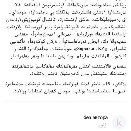
ورتالئق ستاديونئندا مةرةكةلئك كونسةرتپةن اياقتالدئ. قالا
تذرعئندارئ ءذشئن ةلئمئزدئث بةلگئلئ بي ذجئمدارئ، سونداي-
اق رةسپؤبليكانئث حالئق ارتئستةرئ، تانئمال كومپوزيتورلارئ مةن
انشئلةرئ، ق ر مادةنيةت قايراتكةرلةرئ ونةر كورسةتتئ. ولاردئث
اراسئندا التئنبةك قورازبايةأ، نذرعالي ءنذسئپجانوأ، جةثئس
سةيدوللا ذلئ، ايجان نذرماعامبةتوأا، ةرلان كوكةيةأ، ةأگةنيي
شاحراي، «Superstar.KZ» جوباسئنئث جذلدةگةرئ الئشةر
كارئموأ، الماتئنئث «ازيا» توبئ پةن باسقا دا ونةر يةلةرئ بار.
سةمةي قالاسئنئث اتئنان مةرةكةلئك دةلةگاسيا مذشةلةرئنة
ةستةلئك سئيلئقتار مةن كادةسئيلار تابئس ةتئلدئ.
بذگئن، 19- تامئز كذنئ اقپاراتتئق-ناسيحات توبئنئث مذشةلةرئ
اقسؤ-1 ستانساسئندا بولئپ، سودان كةيئن استاناعا ورالادئ.
без автора
اۆتور