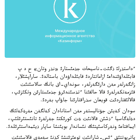
ءداستذرلئ ذگئت-ناسيحات جذمئستارئ «نذر وتان» ح د پ
قابئلداؤئنداعئ ازاماتتاردئ قابئلداؤدان باستالدئ. ساراپشئلار،
زاثگةرلةر مةن دارئگةرلةر، سونداي-اق بانك سالاسئنئث
قئزمةتكةرلةرئ قالا حالقئنا ءتذسئندئرؤ جذمئستارئن وتكئزئپ،
قالالئقتاردئث قويعان سذراقتارئنا جاؤاپ بةردئ.
سودان كةيئن جؤناليستةر مةن استانادان كةلگةن مةرةكةلئك
دةلةگاسيا ءذشئن قالانئث ةث كورئكتئ جةرلةرئ تانئستئرئلئپ،
ايماقتاعئ ونةركاسئپتئك نئساندار بويئنشا ساپار ذيئمداستئرئلدئ.
پاتريوتتئق ءئس-شارانئث توعئزئنشئ كذنئ سةمةي قالاسئنئث