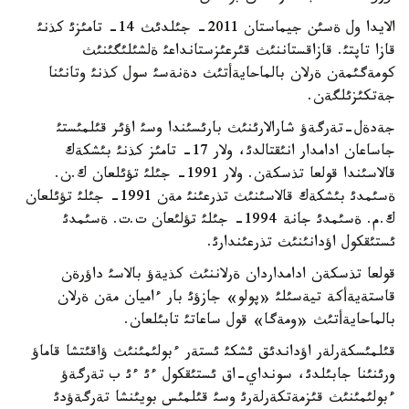
الايدا ول ةسئن جيماستان 2011- جئلدئث 14- تامئزئ كذنئ
قازا تاپتئ. قازاقستاننئث قئرعئزستانداعئ ةلشئلئگئنئث
كومةگئمةن ةرلان بالماحايةأتئث دةنةسئ سول كذنئ وتانئنا
جةتكئزئلگةن.
جةدةل-تةرگةؤ شارالارئنئث بارئسئندا وسئ اؤئر قئلمئستئ
جاساعان ادامدار انئقتالدئ، ولار 17- تامئز كذنئ بئشكةك
قالاسئندا قولعا تذسكةن. ولار 1991- جئلئ تؤئلعان ك.ن.
ةسئمدئ بئشكةك قالاسئنئث تذرعئنئ مةن 1991- جئلئ تؤئلعان
ك.م. ةسئمدئ جانة 1994- جئلئ تؤلئعان ت.ت. ةسئمدئ
ئستئقكول اؤدانئنئث تذرعئندارئ.
قولعا تذسكةن ادامداردان ةرلاننئث كذيةؤ بالاسئ داؤرةن
قاستةيةأكة تيةسئلئ «پولو» جازؤئ بار ءاميان مةن ةرلان
بالماحايةأتئث «ومةگا» قول ساعاتئ تابئلعان.
قئلمئسكةرلةر اؤداندئق ئشكئ ئستةر ءبولئمئنئث ؤاقئتشا قاماؤ
ورئنئنا جابئلدئ، سونداي-اق ئستئقكول ءئ ءئ ب تةرگةؤ
ءبولئمئنئث قئزمةتكةرلةرئ وسئ قئلمئس بويئنشا تةرگةؤدئ