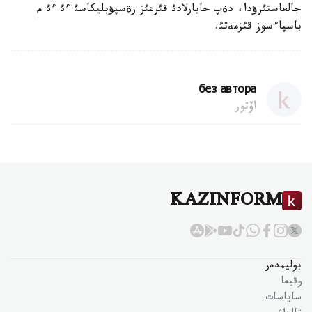
جالعاستئرؤدا، دةپ حابارلادئ قئرعئز رةسپؤبليكاسئ ءئ ءئ م
باسپاءسوز قئزمةتئ.
без автора
اۆتور
KAZINFORM
بوليمدەر
وقيعا
ساياسات