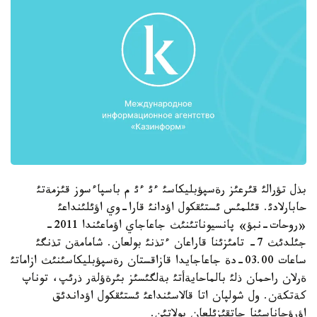
بذل تؤرالئ قئرعئز رةسپؤبليكاسئ ءئ ءئ م باسپاءسوز قئزمةتئ
حابارلادئ. قئلمئس ئستئقكول اؤدانئ قارا-وي اؤئلئنداعئ
«روحات-نبؤ» پانسيوناتئنئث جاعاجاي اؤماعئندا 2011-
جئلدئث 7- تامئزئنا قاراعان ءتذنئ بولعان. شامامةن تذنگئ
ساعات 03.00-دة جاعاجايدا قازاقستان رةسپؤبليكاسئنئث ازاماتئ
ةرلان راحمان ذلئ بالماحايةأتئ بةلگئسئز بئرةؤلةر ذرئپ، توناپ
كةتكةن. ول شولپان اتا قالاسئنداعئ ئستئقكول اؤداندئق
اؤرؤحاناسئنا جاتقئزئلعان بولاتئن.