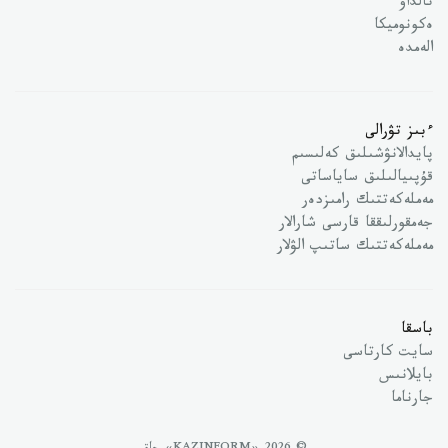
تالداۋ
ەكونوميكا
الەمدە
ءبىز تۋرالى
پايدالانۋشىلىق كەلىسىم
قۇپىيالىلىق ساياساتى
مەملەكەتتىك رامىزدەر
جەمقورلىققا قارسى شارالار
مەملەكەتتىك ساتىپ الۋلار
باسقا
سايت كارتاسى
بايلانىس
جارناما