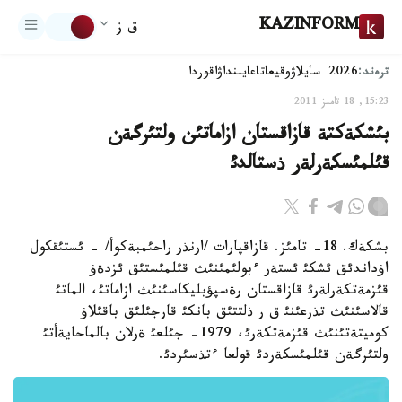
KAZINFORM
ق ز
ترەند:
2026-سايلاۋ
وقيعا
تاعايىنداۋ
اقوردا
15:23, 18 تامىز 2011
بئشكةكتة قازاقستان ازاماتئن ولتئرگةن
قئلمئسكةرلةر ذستالدئ
بشكةك. 18- تامئز. قازاقپارات /ارنذر راحئمبةكوأ/ - ئستئقكول
اؤداندئق ئشكئ ئستةر ءبولئمئنئث قئلمئستئق ئزدةؤ
قئزمةتكةرلةرئ قازاقستان رةسپؤبليكاسئنئث ازاماتئ، الماتئ
قالاسئنئث تذرعئنئ ق ر ذلتتئق بانكئ قارجئلئق باقئلاؤ
كوميتةتئنئث قئزمةتكةرئ، 1979- جئلعئ ةرلان بالماحايةأتئ
ولتئرگةن قئلمئسكةردئ قولعا ءتذسئردئ.