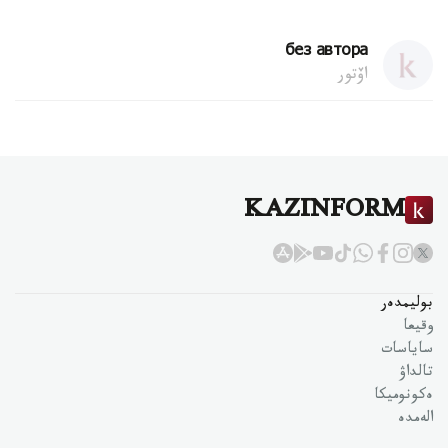
без автора
اۆتور
KAZINFORM
بوليمدەر
وقيعا
ساياسات
تالداۋ
ەكونوميكا
الەمدە