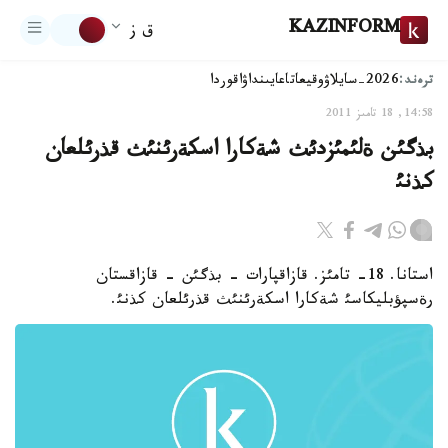
KAZINFORM
ق ز
ترەند:
2026-سايلاۋ
وقيعا
تاعايىنداۋ
اقوردا
14:58, 18 تامىز 2011
بذگئن ةلئمئزدئث شةكارا اسكةرئنئث قذرئلعان
كذنئ
استانا. 18- تامئز. قازاقپارات - بذگئن - قازاقستان
رةسپؤبليكاسئ شةكارا اسكةرئنئث قذرئلعان كذنئ.