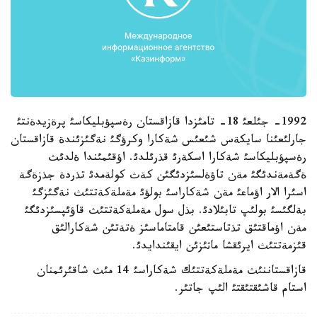
1992- جئلعئ 18- تامئزدا قازاقستان رةسپؤبليكاسئ پرةزيدةنتئ
جارلئعئنا سايكةس شئعئس شةكارا وكرؤگئ نةگئزئندة قازاقستان
رةسپؤبليكاسئ شةكارا اسكةرئ قذرئلدئ. اؤقئمئندا ةلدئث
ةگةمةندئگئ مةن تاؤةلسئزدئگئن كةث كولةمدئ تذردة جذزةگة
اسئرا الار اؤماعئ مةن شةكاراسئ بولؤئ مةملةكةتتئث نةگئزگئ
بةلگئسئ بولئپ تابئلادئ. بذل سول مةملةكةتتئث قاؤئپسئزدئگئ
مةن اؤماقتئق تذتاستئعئن قامتاماسئز ةتةتئن شةكارالئق
قئزمةتتئث ايرئقشا ماثئزئن ايقئندايدئ.
قازاقستاننئث مةملةكةتتئك شةكاراسئ 14 مئث شاقئرئمنان
استام قاشئقتئقتئ الئپ جاتئر.