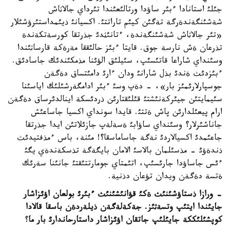
جئلئ استانادا ءبئر ساؤدا ورتالئعئندا تئرداي جالاثاش
شةشئنگةندةرگة تةگئن كيئم تاراتتئ. اكسيانئ ذيئمداستئرؤشئلار
«تئر جالاثاش شةشئنگةندة، ءتانئثدئ جذرتقا كورسةتكةندة
تذرعان ةش نارسة جوق. قايتا ءبئز حالئققا مةرةكة قارساثئندا
وسئنداي شاراعا قاتئسئپ، سئيلئق الؤئنا مذمكئندئك جاسادئق.
ءبئزدئث ةندئ بذل شارانئ ودان ءارئ دامئتساق دةگةن
جوسپارلارئمئز بار»، - دةپ وسئ ءبئر ادامگةرشئلئك اياسئنا
سئيمايتئن جيئركةنئشتئ قئلئقتارئن ذردئسكة اينالدئرساق دةگةن
ارام پيعئلدارئن پاش ةتتئ. قايدا سونداي اكسيا جاساعئش
جاناشئرلار؟ وسئنداي ساؤابئ ةسةلةپ جازئلاتئن ايدا جذرتقا
جاعئمدئ اكسيالاردئ نةگة جاساماسقا؟! مئنة، باس ءمذفتيدئث
ذندةؤئ - مذسئلمان بالاسئ الامان بايگةگة تذسكةندةي يگئ
ءئس جاساؤدا جارئسئپ، اتئمتاي جومارتتئقتئ جانئنا سةرئك
ةتسة دةگةن ويدان تؤعان دذنية.
- ورازا ذستاؤشئنئث ةكئ قؤانئشئنئث ءبئرئ بولعان اؤئزاشار
جايئندا ايتئپ وتسةثئز. جةكةلةگةن ذيلةردةن باسقا قالادا
كوپشئلئككة جايئلئپ جاتقان اؤئزاشار داستارحاندارئ بار ما
؟