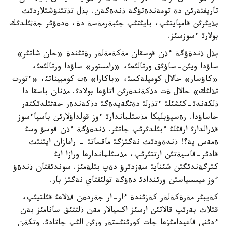
تاريفتةرئن دة تومةندةتؤگة ذندةگةن. بذل تذتئنؤشئلاردئث
بذيئرئن قامپايتئپ، بايئتئپ جئبةرمةسة دة، ةدةؤئر جةثئلدئك
بولارئ ءسوزسئز.
بذل ذندةؤگة ءذن قوسقان مةكةمةلةر رةتئندة «حان شاتئر»
ساؤدا ويئن-ساؤئق ورتالئعئ، «رامستور» ساؤدا ورتالئعئ،
«كاؤسار» حالال كومپلةكسئ، «باكارا» ةت كومبيناتئ، «ءتورت
تذلئك» حالال ةت دذكةندةرئن اتاؤعا بولادئ. مذنان باسقا دا
ذلكةندئ-كئشئلئ ءتذرلئ دةثگةيدةگئ دذكةندةر جةثئلدئكتةر
جاساؤدا. رةسپؤبليكا مذسئلماندارئ ءوز قولداؤلارئن باسپاءسوز
قذرالدارئ ارقئلئ ءبئلدئرئپ جاتئر. ذندةؤگة ءذن قوسؤ وسئ
ةمةس پة؟! ذندةؤدئث نةگئزگئ ماقساتئ - رامازان ايئنئث
قادئر-قاسيةتئن ارتتئرئپ، مذسئلماندارعا ورازا ايئ
كئرگةندئگئن شئنايئ سةزدئرؤ دةپ بئلةمئز. سوندئقتان ذندةؤ
ءوز ميسسياسئن ورئندادئ دةؤگة تولئقتاي نةگئز بار.
كةيبئر مةرةكةلةر كةزئندة ءار-ار جةردةن قذلاعئ قئلتيئپ،
قئلاث بةرئپ قالاتئن ارسئز اكسيالار مةن ذلتتئق سانامئز بةن
ءدئني قاعيدامئزعا جات كورئنئستةر ورئن الئپ جاتادئ. وتكةن