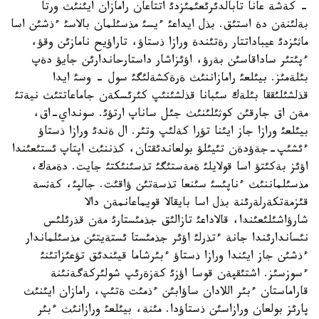
- كةشة عانا تابالدئرئعئمئزدئ اتتاعان رامازان ايئنئث ورتا
بةلئنةن دة استئق. بذل ايداعئ ءيسئ مذسئلمان بالاسئ ءذشئن اسا
ماثئزدئ عيباداتتار رةتئندة ورازا ذستاؤ، تاراؤيح نامازئن وقؤ،
ءپئتئر ساداقاسئن بةرؤ، اؤئزاشار داستارحاندارئن جايؤ دةپ
بئلةمئز. بيئلعئ رامازاننئث ةرةكشةلئگئ سول - وسئ ايدا
قذلشئلئققا بئلةك سئبانا قذلشئنئپ كئرئسكةن جاماعاتتئث نيةتئ
مةن اق جارقئن كوثئلئنئث جئل ساناپ ارتؤئ. سونداي-اق،
بيئلعئ ورازا جاز ايئنا تؤرا كةلئپ وتئر. ال ةندئ ورازا ذستاؤ
ءئشئپ-جةؤدةن تئيئلؤ بولعاندئقتان، كذننئث اپتاپ ئستئعئندا
اؤئز بةكئتؤ اسا قولايلئ ةمةستئگئ تذسئنئكتئ جايت. دةمةك،
مذسئلماننئث ءناپئسئ سئنعا تذسةتئن ؤاقئت. جالپئ، كةثسة
قئزمةتكةرلةرئنة بذل اسا بايقالا قويماعانمةن دالا
شارؤاشئلئعئندا، قالاداعئ تازالئق جذمئستارئ مةن قذرئلئس
نئساندارئندا جانة ءتذرلئ اؤئر جذمئستا ئستةيتئن مذسئلماندار
ءذشئن جاز ايئندا ورازا ذستاؤ ءبئرشاما قيئندئق تؤعئزاتئنئ
ءسوزسئز. اشتئقپةن قوسا اؤزئ كةزةرئپ شولئركةگةنئنة
قاراماستان ءبئر اللادان ساؤابئن ءذمئت ةتئپ، رامازان ايئنئث
پارئز بولعان ورازاسئن ذستاؤدا. مئنة، بيئلعئ ورازانئث ءبئر