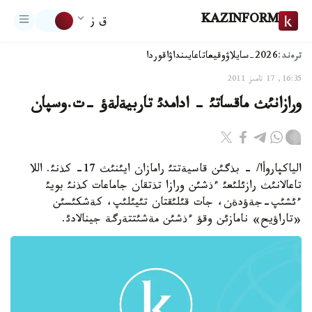
KAZINFORM
ق ز
ترەند:
2026-سايلاۋ
وقيعا
تاعايىنداۋ
اقوردا
16:35, 17 تامىز 2011
ورازانئث ماقساتئ - ادامدئ تاربيةلةؤ -ت.وسپان
الياكپاروأا/ - بذگئن قاسيةتتئ رامازان ايئنئث 17- كذنئ. اللا
تاعالانئث رازئلئعئ ءذشئن ورازا تذتقان جاماعات كذنئ بويئ
ءئشئپ-جةؤدةن، جات قئلئقتان تئيئلئپ، كةشكئسئن
«تاراؤيح» نامازئن وقؤ ءذشئن مةشئتتةرگة جينالادئ.