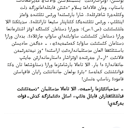
بولسئن! اؤئزاشاردئث ءبئسمئللاسئن «الاشا» مةيرامحاناسئ
باستاپ، وعان قالاداعئ يسلام ءدئنئن قابئلداعانوزگة ذلت
وكئلدةرئ شاقئرئلدئ. شارا بارئسئندا ورئس تئلئندة ؤاعئز
ايتئلئپ، ورئس تئلئندةگئ كئتاپتار سئيعا تاراتئلدئ. سذيئكتئ اللا
ةلشئسئنئث (س.ا.س): «ورازا ذستاعان كئسئگة اؤئز اشتئرعانعا
ورازا ذستاعان كئسئنئث ساؤابئنداي ساؤاپ جازئلادئ. بذدان ورازا
ذستاعان كئسئنئث ساؤابئ كةمئمةيدئ»، - دةگةن حاديسئن
باسشئلئققا العان مذسئلمانداردئث اراسئندا ءوز نيةتةرئمةن
قالانئث ءار-ار جةرئندة اؤئزاشار داستارحاندارئن جايئپ
جاتقاندارئ دا بار. اللا تاعالا بارشامئزعا ورازا ذستاؤشئعا تان ةكئ
قؤانئشتئث كةلةسئ ءبئرئ بولعان جانناتتئث رايان قاقپاسئن
قاعؤدئ رناسئپ ةتسئن!
- سذحباتئثئزعا راحمةت. اللا تاعالا مذسئلمان ءذممةتئنئث
قذلشئلئقتارئن قابئل ةتئپ، اسئل دئنئمئزگة كذش-قؤات
بةرگةي!