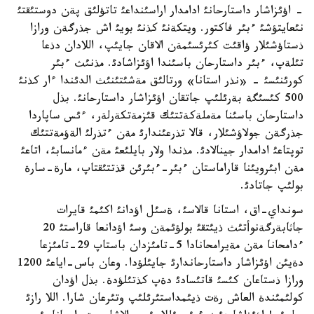
- اؤئزاشار داستارحانئ ادامدار اراسئنداعئ تاتؤلئق پةن دوستئقتئ
نئعايتؤشئ ءبئر فاكتور. ويتكةنئ كذنئ بويئ اش جذرگةن ورازا
ذستاؤشئلار ؤاقئت كئرئسئمةن الاقان جايئپ، اللادان دذعا
تئلةپ، ءبئر داستارحان باسئندا اؤئزاشادئ. مذنئث ءبئر
كورئنئسئ - «نذر استانا» ورتالئق مةشئتئنئث الدئندا ءار كذنئ
500 كئسئگة بةرئلئپ جاتقان اؤئزاشار داستارحانئ. بذل
داستارحان باسئنا مةملةكةتتئك قئزمةتكةرلةر، ءئس ساپاردا
جذرگةن جولاؤشئلار، قالا تذرعئندارئ مةن ءتذرلئ الةؤمةتتئك
توپتاعئ ادامدار جينالادئ. مذندا ولار بايلئعئ مةن ءمانسابئ، اتاعئ
مةن ابئرويئنا قاراماستان ءبئر-ءبئرئن قذتتئقتاپ، مارة-سارة
بولئپ جاتادئ.
سونداي-اق، استانا قالاسئ، ةسئل اؤدانئ اكئمئ قايرات
جاثابةرگةنوأتئث ذيئتقئ بولؤئمةن وسئ اؤدانعا قاراستئ 20
ءدامحانا مةن مةيرامحانادا 5-تامئزدان باستاپ 29-تامئزعا
دةيئن اؤئزاشار داستارحاندارئ جايئلؤدا. وعان باس-اياعئ 1200
ورازا ذستاعان كئسئ قاتئسادئ دةپ كذتئلؤدة. بذل اؤدان
كولئمئندة العاش رةت ذيئمداستئرئلئپ وتئرعان شارا. اللا رازئ