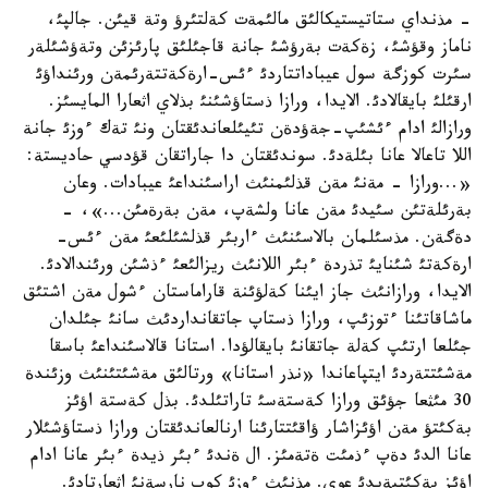
- مذنداي ستاتيستيكالئق مالئمةت كةلتئرؤ وتة قيئن. جالپئ،
ناماز وقؤشئ، زةكةت بةرؤشئ جانة قاجئلئق پارئزئن وتةؤشئلةر
سئرت كوزگة سول عيباداتتاردئ ءئس-ارةكةتتةرئمةن ورئنداؤئ
ارقئلئ بايقالادئ. الايدا، ورازا ذستاؤشئنئ بذلاي اثعارا المايسئز.
ورازالئ ادام ءئشئپ-جةؤدةن تئيئلعاندئقتان ونئ تةك ءوزئ جانة
اللا تاعالا عانا بئلةدئ. سوندئقتان دا جاراتقان قؤدسي حاديستة:
«...ورازا - مةنئ مةن قذلئمنئث اراسئنداعئ عيبادات. وعان
بةرئلةتئن سئيدئ مةن عانا ولشةپ، مةن بةرةمئن...»، -
دةگةن. مذسئلمان بالاسئنئث ءاربئر قذلشئلئعئ مةن ءئس-
ارةكةتئ شئنايئ تذردة ءبئر اللانئث ريزالئعئ ءذشئن ورئندالادئ.
الايدا، ورازانئث جاز ايئنا كةلؤئنة قاراماستان ءشول مةن اشتئق
ماشاقاتئنا ءتوزئپ، ورازا ذستاپ جاتقانداردئث سانئ جئلدان
جئلعا ارتئپ كةلة جاتقانئ بايقالؤدا. استانا قالاسئنداعئ باسقا
مةشئتتةردئ ايتپاعاندا «نذر استانا» ورتالئق مةشئتئنئث وزئندة
30 مئثعا جؤئق ورازا كةستةسئ تاراتئلدئ. بذل كةستة اؤئز
بةكئتؤ مةن اؤئزاشار ؤاقئتتارئنا ارنالعاندئقتان ورازا ذستاؤشئلار
عانا الدئ دةپ ءذمئت ةتةمئز. ال ةندئ ءبئر ذيدة ءبئر عانا ادام
اؤئز بةكئتپةيدئ عوي. مذنئث ءوزئ كوپ نارسةنئ اثعارتادئ.