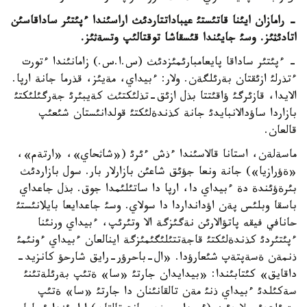
- رامازان ايئنا قاتئستئ عيباداتتاردئث اراسئندا ءپئتئر ساداقاسئن
اتادئثئز. وسئ جايئندا قئسقاشا توقتالئپ وتسةثئز.
- ءپئتئر ساداقا پايعامبارئمئزدئث (س.ا.س.) زامانئندا ءتورت
ءتذرلئ ازئقتان بةرئلگةن. ولار: ءبيداي، مةيئز، قذرما جانة ارپا.
الايدا، قازئرگئ ؤاقئتتا بذل ازئق-تذلئكتئث كةيبئرئ جةرگئلئكتئ
بازاردا ساؤدالانبايدئ جانة كذندةلئكتئ قولدانئستان شئعئپ
قالعان.
ماسةلةن، استانا قالاسئندا ءذش ءئرئ («شاثحاي»، «ارتةم»،
«ةؤرازيا») جانة ونعا جؤئق شاعئن بازارلار بار. سول بازاردئث
بئرةؤئندة دة ءبيداي دا، ارپا دا ساتئلئمدا جوق. بذل جاعداي
باسقا وبلئس پةن اؤدانداردا دا سولاي. وسئ جاعدايعا بايلانئستئ
حانافي فيقه پاتؤالارئن نةگئزگة الا وتئرئپ، ءبيداي ورنئنا
ءپئتئردئ كذندةلئكتئ قاجةتتئلئگئمئزگة اينالعان ءبيداي ءونئمئ
ذنمةن ةسةپتةپ شئعارؤدا. «ال-باحرؤر-رايق شارحؤ كانزيد-
داقايق» كئتابئندا: «بيدايدان جارتئ «سا» ةتئپ بةرئلةتئنئ
سةكئلدئ ءبيداي ذنئ مةن تالقانئنان دا جارتئ «سا» ةتئپ