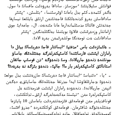
قاجةتئ مةن ازئق-تذلئگئنة جاردةم بولئپ، ولاردئث كوثئلئنة
قؤانئش سئيلايتئنئ ءسوزسئز. ساداقا بةرؤدئث ماقساتئ دا سول.
ةگةر كئمدة-كئم بذل باعانئ اؤئرسئنسا، ءبئلسئن، ءپئتئر
ساداقاسئن بةرؤ كذندةلئكتئ قاجةتئنةن ارتئق بايلئعئ نيساپقا
جةتةتئن قالتالئ مذسئلماندارعا عانا مئندةت. ال، جاعدايئ جوق
ازاماتتار وزدةرئنئث قالاؤئ بويئنشا بةلگئلةنگةن ءپئتئر
ساداقانئث ةث تومةنگئ مولشةرئمةن بةرة الادئ.
- ةلئمئزدئث باس ءمذفتيئ ءابساتتار قاجئ دةربئسالئ بيئل دا
رامازان ايئنئث قارساثئندا كاسئپكةرلةرگة جةثئلدئك جاساؤ
جونئندة ذندةؤ جاريالادئ. وسئ ذندةؤگة ءذن قوسئپ جاتقان
استانالئق كاسئپكةرلةر بار ما؟ جالپئ، ذندةؤ بئزگة نة بةرةدئ؟
- ءيا، ءدئنباسئ ءابساتتار قاجئ دةربئسالئ حازرةتتئث بذل جولعئ
ذندةؤئ «جارئلقاؤشئ ايدا جذرتقا جةثئلدئك جاسايئق» دةگةن
اتپةن جاريالاندئ. ذندةؤدة رامازان ايئنئث قذرمةتئنة ةل
كاسئپكةرلةرئ مةن ءتيئستئ مةكةمةلةرگة ازئق-تذلئكتئث،
قوناقذيلةر مةن قوعامدئق قئزمةتتةردئث باعاسئن 10 پايئزعا
جةثئلدةتؤگة شاقئرعان. قوعامدئق كولئكتةردة ءجذرؤ اقئسئ،
كوممؤنالدئق تولةماقئلار جانة تةلةكوممؤنيكاسيالئق بايلانئس