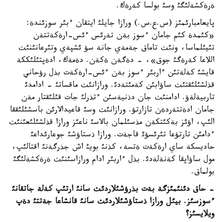
ةرةكشةلئگئ وسئ بولسا كةرةك.
پايعامبارئمئز (س.ع.س.) ورازا جايلئ ايتقان ءبئر سوزئندة:
«كئمدة كئم جامان ءسوز بةن تةرئس ءئس-ارةكةتتةن
تئيئلماسا، ونئث تاماق جةمةي جانة سؤ ئشپةي وتئرعانئنئث
اللاعا كةرةگئ جوق»، - دةگةن ةكةن. دةمةك، ادةپتئلئككة
قايشئ كةلةتئن ءاربئر ءسوز بةن ءئس-ارةكةت بذل رؤحاني
قذلشئلئقتئث ساؤابئن كةمئتةدئ. ورازانئث ماقساتئ - ادامدئ
تاربيةلةؤ. ادامنئث جان دذنيةسئن ءتذرلئ جات قئلئقتار مةن
جامان ادةتتةردةن تازارتؤ. ورازانئث وسئ قاعيدالارئن باسشئلئققا
الئپ، اؤئز بةكئتكةن مذسئلمان بالاسئ ناعئز ورازا قذلشئلئعئنئث
ءدامئن تارتؤعا تئرئسؤئ قاجةت. ورازا ذستاؤشئ جوعارئداعئ
حاديسكة ساي ارةكةت ةتسة، كذنئ بويئ اش جذرگةنئ اقتالئپ،
مول ساؤاپقا كةنةلةدئ. بذل ءاربئر ادام ورازاسئنئث ةرةكشةلئگئ
بولماق.
- حاق دئنئمئزگة بةت بذرؤشئلاردئث سانئ ارتئپ كةلة جاتقانئ
ءسوزسئز. بيئل ورازا ذستاؤشئلاردئث سانئ قانشاعا جةتتئ دةپ
ويلايسئز؟