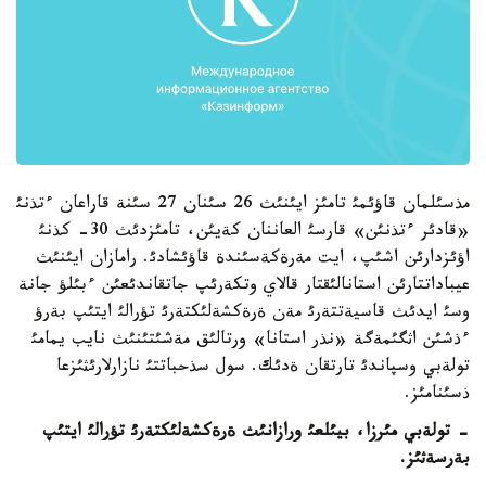
مذسئلمان قاؤئمئ تامئز ايئنئث 26 سئنان 27 سئنة قاراعان ءتذنئ
«قادئر ءتذنئن» قارسئ العاننان كةيئن، تامئزدئث 30- كذنئ
اؤئزدارئن اشئپ، ايت مةرةكةسئندة قاؤئشادئ. رامازان ايئنئث
عيباداتتارئن استانالئقتار قالاي وتكةرئپ جاتقاندئعئن ءبئلؤ جانة
وسئ ايدئث قاسيةتتةرئ مةن ةرةكشةلئكتةرئ تؤرالئ ايتئپ بةرؤ
ءذشئن اثگئمةگة «نذر استانا» ورتالئق مةشئتئنئث نايب يمامئ
تولةبي وسپاندئ تارتقان ةدئك. سول سذحباتتئ نازارلارئثئزعا
ذسئنامئز.
- تولةبي مئرزا، بيئلعئ ورازانئث ةرةكشةلئكتةرئ تؤرالئ ايتئپ
بةرسةثئز.