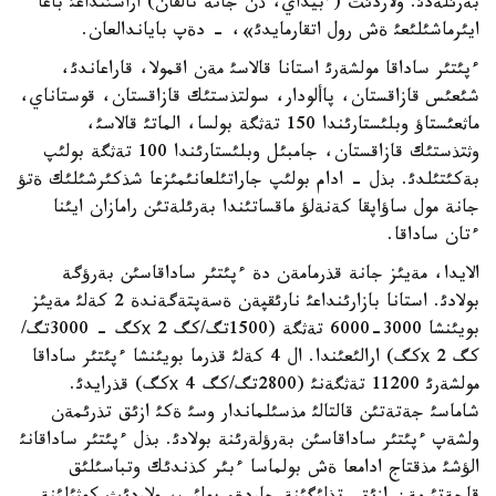
بةرئلةدئ. ولاردئث (ءبيداي، ذن جانة تالقان) اراسئنداعئ باعا
ايئرماشئلئعئ ةش رول اتقارمايدئ»، - دةپ باياندالعان.
ءپئتئر ساداقا مولشةرئ استانا قالاسئ مةن اقمولا، قاراعاندئ،
شئعئس قازاقستان، پاألودار، سولتذستئك قازاقستان، قوستاناي،
ماثعئستاؤ وبلئستارئندا 150 تةثگة بولسا، الماتئ قالاسئ،
وثتذستئك قازاقستان، جامبئل وبلئستارئندا 100 تةثگة بولئپ
بةكئتئلدئ. بذل - ادام بولئپ جاراتئلعانئمئزعا شذكئرشئلئك ةتؤ
جانة مول ساؤاپقا كةنةلؤ ماقساتئندا بةرئلةتئن رامازان ايئنا
ءتان ساداقا.
الايدا، مةيئز جانة قذرمامةن دة ءپئتئر ساداقاسئن بةرؤگة
بولادئ. استانا بازارئنداعئ نارئقپةن ةسةپتةگةندة 2 كةلئ مةيئز
بويئنشا 3000-6000 تةثگة (1500تگ/كگ х 2كگ - 3000تگ/
كگ х 2كگ) ارالئعئندا. ال 4 كةلئ قذرما بويئنشا ءپئتئر ساداقا
مولشةرئ 11200 تةثگةنئ (2800تگ/كگ х 4كگ) قذرايدئ.
شاماسئ جةتةتئن قالتالئ مذسئلماندار وسئ ةكئ ازئق تذرئمةن
ولشةپ ءپئتئر ساداقاسئن بةرؤلةرئنة بولادئ. بذل ءپئتئر ساداقانئ
الؤشئ مذقتاج ادامعا ةش بولماسا ءبئر كذندئك وتباسئلئق