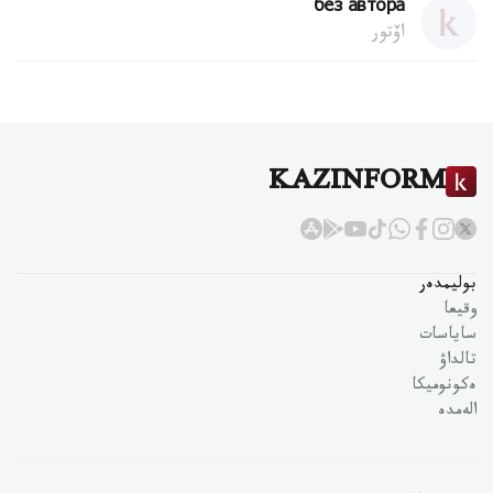
без автора
اۆتور
KAZINFORM
بوليمدەر
وقيعا
ساياسات
تالداۋ
ەكونوميكا
الەمدە