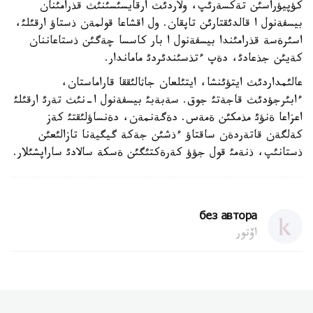
كؤپيؤراسئن تةكسةرئپ، ولاردئث ارقايسئسئنئث قذرامئنان
بيسفةنول ا قالدئقتارئن تاپقان. ول اقشاعا قولمةن ذستاؤ ارقئلئ،
اسئرةسة قذرامئندا بيسفةنول ا بار كاسسا چةگئن ذستاعاننان
كةيئن جذعادئ، دةپ ءتذسئندئردئ ماماندار.
عالئمداردئث ايتؤئنشا، ايتئلعان جاثالئققا قاراماستان،
ءابئرجؤدئث قاجةتئ جوق. سةبةبئ بيسفةنول ا-نئث تةرئ ارقئلئ
اعزاعا ةنؤئ مذمكئن ةمةس. دةگةنمةن، دةنساؤلئقتئ كةز
كةلگةن قاتةردةن ساقتاؤ ءذشئن جةكة گيگيةنا تازالئعئن
ذستانئپ، ذنةمئ قول جؤؤ كةرةكتئگئن ةسكة سالادئ ساراپشئلار.
без автора
اۆتور