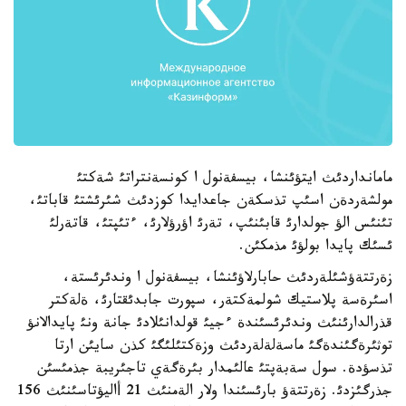
مامانداردئث ايتؤئنشا، بيسفةنول ا كونسةنتراتئ شةكتئ
مولشةردةن اسئپ تذسكةن جاعدايدا كوزدئث شئرئشتئ قاباتئ،
تئنئس الؤ جولدارئ قابئنئپ، تةرئ اؤرؤلارئ، ءتئپتئ، قاتةرلئ
ئسئك پايدا بولؤئ مذمكئن.
زةرتتةؤشئلةردئث حابارلاؤئنشا، بيسفةنول ا وندئرئستة،
اسئرةسة پلاستيك شولمةكتةر، سپورت جابدئقتارئ، ةلةكتر
قذرالدارئنئث وندئرئسئندة ءجيئ قولدانئلادئ جانة ونئ پايدالانؤ
توثئرةگئندةگئ ماسةلةلةردئث وزةكتئلئگئ كذن سايئن ارتا
تذسؤدة. سول سةبةپتئ عالئمدار بئرةگةي تاجئريبة جذمئسئن
جذرگئزدئ. زةرتتةؤ بارئسئندا ولار الةمنئث 21 أاليؤتاسئنئث 156