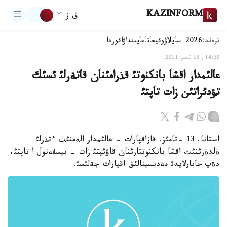
KAZINFORM
ق ز
ترەند:
2026-سايلاۋ
وقيعا
تاعايىنداۋ
اقوردا
14:38, 13 تامىز 2011
عالئمدار اقشا بانكنوتئ قذرامئنان قاتةرلئ ئسئك
تؤدئراتئن زات تاپتئ
استانا. 13 -تامئز. قازاقپارات - عالئمدار الةمنئث ءتذرلئ
ةلدةرئنئث اقشا بانكنوتتارئنان قاؤئپتئ زات - بيسفةنول ا تاپتئ،
دةپ حابارلايدئ مةديسينالئق اقپارات جةلئسئ.