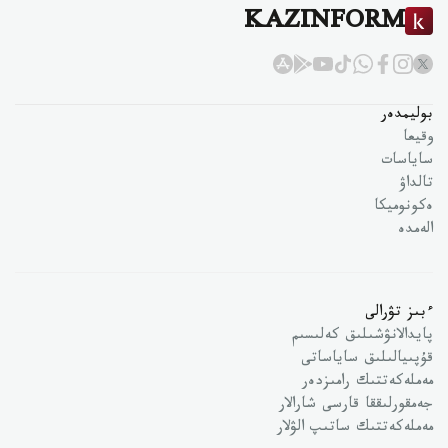
KAZINFORM
بوليمدەر
وقيعا
ساياسات
تالداۋ
ەكونوميكا
الەمدە
ءبىز تۋرالى
پايدالانۋشىلىق كەلىسىم
قۇپىيالىلىق ساياساتى
مەملەكەتتىك رامىزدەر
جەمقورلىققا قارسى شارالار
مەملەكەتتىك ساتىپ الۋلار