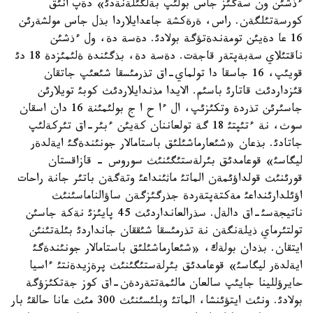
ءذشئن ون سةگئز جاس بولئپ بةلگئلةنةدئ» دةپ انئق
كورسةتئلگةن. راس، ةرةكشة جاعدايلاردا بذل جاس مولشةرئن
16 عا دةيئن تومةندةتؤگة بولادئ. دةسة دة، ول ءذشئن
ناقتئلاي سةبةپتةر قاجةت. دةسة دة، بذگئندة ةلئمئزدة 18 دئ
قويئپ، 16 جاسقا دا تولماي-اق تذرمئسقا شئعئپ جاتقان
قئزداردئث قاتارئ باسئم. الايدا مذندايلاردئث كوبئ تويلارئن
جاسئرئن تذردة وتكئزئپ، ال ءا ح ا ج بولئمئنة 16 دان اسقان
سوث، نة ءتئپتئ 18 گة تولعاننان كةيئن ءبئر-اق تئركةلئپ
جاتادئ. بذعان «شئعارماشئلئق باستامالار جونئندةگئ ايةلدةر
ليگاسئ» قوعامدئق بئرلةستئگئنئث سوروس - قازاقستان
قورئنئث قولداؤئمةن الماتئ ماثئنداعئ وتةگةن باتئر جانة راحات
اؤئلدارئنداعئ مةكتةپتةردة جذرگئزگةن ساؤالناماسئنئث
ناتيجةسئ-اق دالةل. سذرالعانداردئث 45 پايئزئ نةكة جاسئن
تولتئرماي ذيلةنگةن نة تذرمئسقا شئققان جانداردئ بئلةتئنئن
ايتقان. بذدان بولةك، «شئعارماشئلئق باستامالار جونئندةگئ
ايةلدةر ليگاسئ» قوعامدئق بئرلةستئگئنئث پرةزيدةنتئ ءاسيا
حايرؤللينا جايئپ سالعان مالئمةتتةردةن-اق كوز جةتكئزؤگة
بولادئ. ونئث ايتؤئنشا، الماتئ وبلئسئنئث 300 مئث عانا حالقئ بار