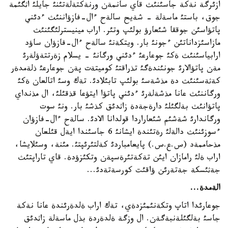
ازئرگة نةكة جاسئنئث قاي سانمةن ورنةكتةلةتئنئ جايلئ اثگئمة
جوق، باستئ ماسةلة - شةيح سالةح ءال-فازؤاننئث ءدئني
پاتؤاسئن جوققا شئعارؤ بولئپ وتئر. اراب مينيسترلئگئنئث
مازاسئزداناتئن ءجونئ بار. ويتكةنئ سالةح ءال-فازؤان ساؤد
ارابياسئنئث ةكئ جوعارعئ ءدئني ورگانئ - يسلام زةرتتةؤلةرئ
مةن پاتؤالارئ جونئندةگئ تذراقتئ كوميتةت پةن جوعارعئ ذلةمدةر
كةثةسئنئث دة مذشةسئ بولئپ تابئلادئ. تةك وسئ اتالعان ةكئ
ورگاننئث عانا مذشةلةرئ ءدئني پاتؤا ايتؤعا قذقئلئ، ال مذنداي
پاتؤانئث بةلگئلئ دارةجةدة زاثدئق كذشئ بار. ونئ سوت
ورگاندارئ شةشئم شئعاراردا قولدانا الادئ. سالةح ءال-فازؤان
ءسوزئنئث دالةلئ رةتئندة ايشانئ 6 جاسئندا ايةل قئلعان
مذحاممةد (س.ع.س.) پايعامباردئ كةلتئرئپتئ. مئنة، وسئلايشا،
اراب ةلئ رامازان ايئن تةكةتئرةسپةن وتكئزؤدة. قاي تاراپتئث
جةثئسكة جةتةرئن ؤاقئت كورسةتةدئ...
الةمدة...
جوعارئدا اتاپ وتكةنئمئزدةي، تةك اراب ةلدةرئندة عانا نةكة
جاسئ بةلگئلةنبةگةن. ال وزگة ةلدةردة بذل ماسةلة زاثدئق