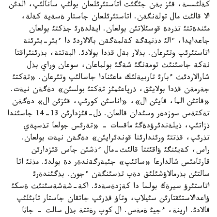
كةلئسسة، قئز بةن جئگئت اتاستئرئلعان بولئپ سانالئپ، الدئن
الا قالئث مال تولةنگةن. اتاستئرئلعان جاستار ةسةية كةلة،
مئندةتتئ تذردة قوسئلاتئن بولعان. ايةلدةرئ جذكتئ بولعان
جاعدايدا، ءالئ دذنيةگة كةلمةگةن بالالاردئ دا ءبئر-بئرئنة
اتاستئرئپ وتئرعان. بذلار بةل قذدا بولادئ. البةتتة، بذرئنئراقتا
نةكة جاسئنئث تومةنگئ شةگئ بولماعان، سوعان وراي بذل
شارالاردئث ءبارئ تاربيةلئك ماعئنادا جاسالئپ وتئرعان. «تةكتئ
جةرمةن قذدا بولايئق، ذرپاعئمئز تةكتئ بولسئن» دةگةن نيةت.
«قاتئن الما، قايئن ال»، «اناسئن كورئپ، قئزئن ال» دةگةن
تةكتةس سوزدةر وسئدان قالعان. ذل-قئزدارئن 13-14 جاسئندا
ذزاتئپ، ذيلةندئرؤدةگئ ماقسات - «تةرئس جولعا تذسپةي
تذرئپ، قذتتئ ورئندارئنا قوندئرايئن» دةگةن نيةت بولعان.
راس، كةيئنگئ ؤاقئتتا قالئث-مال ءذشئن جاس قئزدارئن
قارتامئس شالدارعا «ساتئپ» جئبةرگةندةر دة بولدئ. مذنئ اتا
سالتئن بذرمالاؤشئلئق دةپ تذسئنگةن ءجون. بذگئندةرئ
اتاستئرؤ سيرةك بولسا دا كةزدةسةدئ. اكة-شةشةسئنئث ةسكئ
ؤاعدالاستئقتارئن سئيلاپ، وتاؤ قذرئپ جاتقان جاستار تابئلئپ
قالادئ. ارينة، ءجيئ ةمةس. ال كوپ رةتتة بذل سالت - جاثا