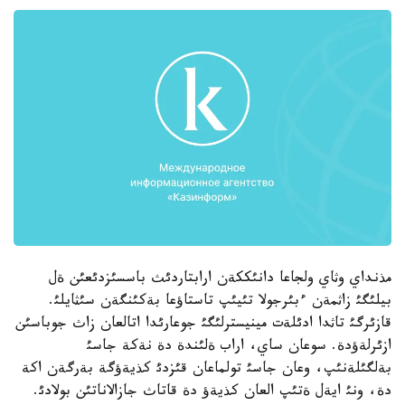
مذنداي وثاي ولجاعا دانئككةن ارابتاردئث باسسئزدئعئن ةل
بيلئگئ زاثمةن ءبئرجولا تئيئپ تاستاؤعا بةكئنگةن سئثايلئ.
قازئرگئ تاثدا ادئلةت مينيسترلئگئ جوعارئدا اتالعان زاث جوباسئن
ازئرلةؤدة. سوعان ساي، اراب ةلئندة دة نةكة جاسئ
بةلگئلةنئپ، وعان جاسئ تولماعان قئزدئ كذيةؤگة بةرگةن اكة
دة، ونئ ايةل ةتئپ العان كذيةؤ دة قاتاث جازالاناتئن بولادئ.