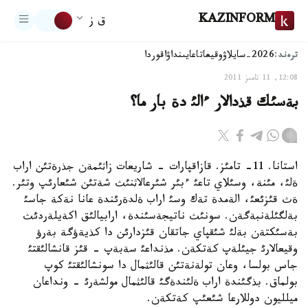
KAZINFORM
ق ز
ترەند:
2026-سايلاۋ
وقيعا
تاعايىنداۋ
اقوردا
12:08, 11 تامىز 2011
بةسئك قذدالار ءالئ دة بار ما؟
استانا. 11- تامئز. قازاقپارات - شاريعات زاثئمةن جذرةتئن اراب
ةلئ، مئنة، وسئلاي تاعئ ءبئر شئرعالاثنئث شةتئن شئعارئپ وتئر.
ةث قئزئعئ، الةمدة تةك وسئ اراب ةلدةرئندة عانا نةكة جاسئ
بةلگئلةنبةگةن. سونئث ناتيجةسئندة، ارابيالئق اكةيلةردئث
بةسئكتةن بةلئ شئقپاي جاتقان قئزدارئن دا كذيةؤگة بةرؤ
وقيعالارئ جيئلةپ كةتكةن. مذنداعئ سةبةپ - قئز قانشالئقتئ
جاس بولسا، وعان تولةنةتئن قالئثمال دا سونشالئقتئ كوپ
بولماق. بذگئندة اراب ةلئندةگئ قالئثمال مولشةرئ - ونداعان
ميلليون دوللارعا شئعئپ كةتكةن.