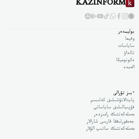
KAZINFORM
بوليمدەر
وقيعا
ساياسات
تالداۋ
ەكونوميكا
الەمدە
ءبىز تۋرالى
پايدالانۋشىلىق كەلىسىم
قۇپىيالىلىق ساياساتى
مەملەكەتتىك رامىزدەر
جەمقورلىققا قارسى شارالار
مەملەكەتتىك ساتىپ الۋلار