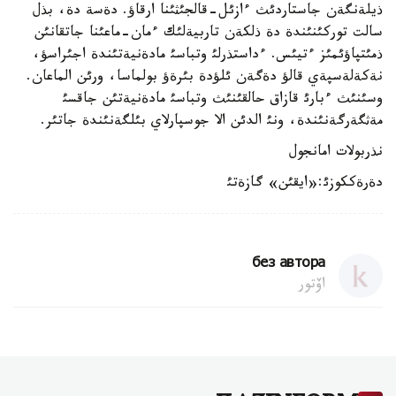
ذيلةنگةن جاستاردئث ءازئل-قالجئثئنا ارقاؤ. دةسة دة، بذل
سالت توركئنئندة دة ذلكةن تاربيةلئك ءمان-ماعئنا جاتقانئن
ذمئتپاؤئمئز ءتيئس. ءداستذرلئ وتباسئ مادةنيةتئندة اجئراسؤ،
نةكةلةسپةي قالؤ دةگةن ئلؤدة بئرةؤ بولماسا، ورئن الماعان.
وسئنئث ءبارئ قازاق حالقئنئث وتباسئ مادةنيةتئن جاقسئ
مةثگةرگةنئندة، ونئ الدئن الا جوسپارلاي بئلگةنئندة جاتئر.
نذربولات امانجول
دةرةككوزئ:«ايقئن» گازةتئ
без автора
اۆتور