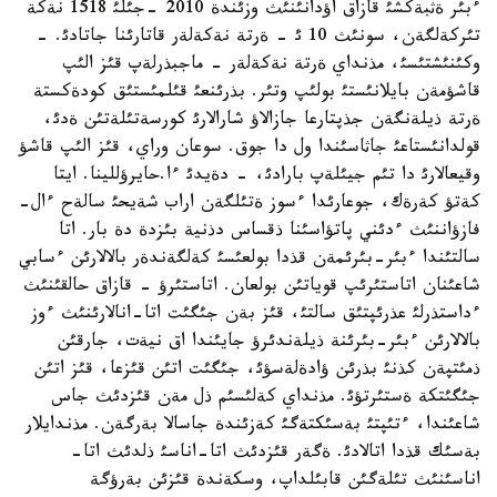
ءبئر ةثبةكشئ قازاق اؤدانئنئث وزئندة 2010 -جئلئ 1518 نةكة
تئركةلگةن، سونئث 10 ئ - ةرتة نةكةلةر قاتارئنا جاتادئ. -
وكئنئشتئسئ، مذنداي ةرتة نةكةلةر - ماجبذرلةپ قئز الئپ
قاشؤمةن بايلانئستئ بولئپ وتئر. بذرئنعئ قئلمئستئق كودةكستة
ةرتة ذيلةنگةن جذپتارعا جازالاؤ شارالارئ كورسةتئلةتئن ةدئ،
قولدانئستاعئ جاثاسئندا ول دا جوق. سوعان وراي، قئز الئپ قاشؤ
وقيعالارئ دا تئم جيئلةپ بارادئ، - دةيدئ ءا.حايرؤللينا. ايتا
كةتؤ كةرةك، جوعارئدا ءسوز ةتئلگةن اراب شةيحئ سالةح ءال-
فازؤاننئث ءدئني پاتؤاسئنا ذقساس دذنية بئزدة دة بار. اتا
سالتئندا ءبئر-بئرئمةن قذدا بولعئسئ كةلگةندةر بالالارئن ءسابي
شاعئنان اتاستئرئپ قوياتئن بولعان. اتاستئرؤ - قازاق حالقئنئث
ءداستذرلئ عذرئپتئق سالتئ، قئز بةن جئگئت اتا-انالارئنئث ءوز
بالالارئن ءبئر-بئرئنة ذيلةندئرؤ جايئندا اق نيةت، جارقئن
ذمئتپةن كذنئ بذرئن ؤادةلةسؤئ، جئگئت اتئن قئزعا، قئز اتئن
جئگئتكة ةستئرتؤئ. مذنداي كةلئسئم ذل مةن قئزدئث جاس
شاعئندا، ءتئپتئ بةسئكتةگئ كةزئندة جاسالا بةرگةن. مذندايلار
بةسئك قذدا اتالادئ. ةگةر قئزدئث اتا-اناسئ ذلدئث اتا-
اناسئنئث تئلةگئن قابئلداپ، وسكةندة قئزئن بةرؤگة