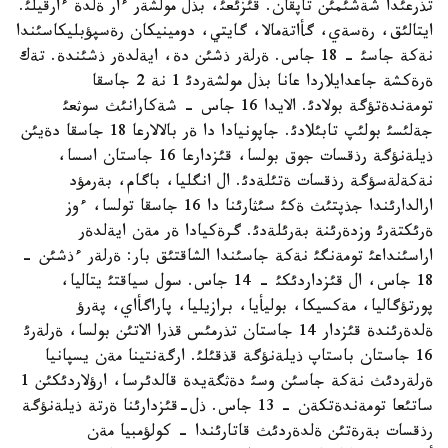
تذرعئدا شةشئمئن تاپقان. قئزئعئ، بذل مولشةر ءار ةلدة ءارقيلئ.
ايتالئق، رةسةي، گأاتةمالا، گايتي، دومينيكان رةسپؤبليكاسئندا
نةكة جاسئ - 18 جاس. ةرلةر ذشئن دة، ايةلدةر ذشئندة. تةك
ةرةكشة جاعدايلاردا عانا بذل مولشةردئ 1 نة 2 جاسقا
تومةندةتؤگة بولادئ. الايدا 16 جاس - شةكارانئث سوثعئ
جةلئسئ بولئپ تابئلادئ. جاپونيادا دا ةر بالالارعا 18 جاسقا دةيئن
ذيلةنؤگة رذقسات جوق بولسا، قئزدارعا 16 جاستان اسسا،
نةكةلةسؤگة رذقسات ةتئلةدئ. ال انگليا، باگام، بةرمؤد
ارالدارئندا جذپتئث ةكئ سئثارئنا دا 16 جاسقا تولسا، ءوز
ةرئكتةرئ وزدةرئنة بةرئلةدئ. گرةكيادا ةر مةن ايةلدةر
اراسئنداعئ تومةنگئ نةكة جاسئندا الشاقتئق بار: ةرلةر ءذشئن -
18 جاس، ال قئزداردئكئ - 14 جاس. سول سياقتئ يتاليا،
پورتؤگاليا، مةكسيكا، بوليأيا، برازيليا، پاراگأاي، پةرؤ
ةلدةرئندة قئزدار 14 جاستان تذرمئس قذرا الاتئن بولسا، ةرلةرئ
16 جاستان باستاپ ذيلةنؤگة قذقئلئ. ارگةنتينا مةن يسپانيا
ةرلةردئث نةكة جاسئن وسئ دةثگةيدة قالدئرسا، ارؤلاردئكئن 1
ساتئعا تومةندةتكةن - 13 جاس. ذل-قئزدارئنا ةرتة ذيلةنؤگة
رذقسات بةرةتئن ةلدةردئث قاتارئندا - كولؤمبيا مةن