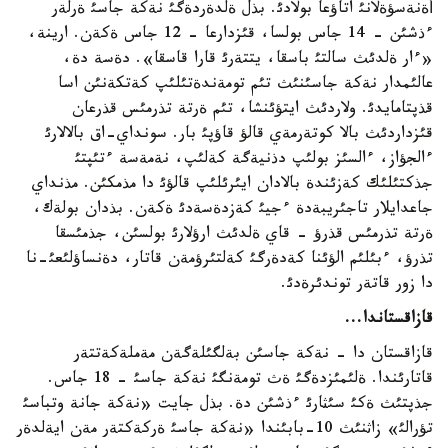
أةنةسؤةلانئ اتاؤعا بولادئ. بذل ةلدةردةگئ نةكة جاسئ ةرلةر
ءذشئن - 14 جاس بولسا، قئزدارعا - 12 جاس ةكةن. ارينة،
«ءار ةلدئث سالتئ باسقا، يتتةرئ قارا قاسقا». دةسة دة،
عالئمدار نةكة جاسئنئث تئم تومةندةتئلئپ كةتكةنئن اسا
قذپتامايدئ. ولاردئث ايتؤئنشا، تئم ةرتة تذرمئس قذرعان
قئزداردئث بالا كوتةرمةي قالؤ قاؤپئ بار. سونداي-اق بالالارئ
ءالجؤاز، ءالسئز بولئپ دذنيةگة كةلئپ، نةمةسة ءتئپتئ
جذكتئلئك كةزئندة بالادان ايئرئلئپ قالؤئ دا مذمكئن. مذنداي
جاعدايلار تاجئريبةدة ءجيئ كةزدةسةدئ ةكةن. بذدان بولةك،
ةرتة تذرمئس قذرؤ - قاي ةلدئث ارؤلارئ بولسئن، جذمئسقا
تذرؤ، ءبئلئم الؤئنا كةدةرگئ كةلتئرؤمةن قاتار، دةنساؤلئعئ-نا
دا زور قاتةر توندئرةدئ.
قازاقستاندا...
قازاقستان دا - نةكة جاسئن بةلگئلةگةن مةملةكةتتةر
قاتارئندا. ةلئمئزدةگئ ةث تومةنگئ نةكة جاسئ - 18 جاس.
جذپتئث ةكئ سئثارئ ءذشئن دة. بذل جايت «نةكة جانة وتباسئ
تؤرالئ» زاثنئث 10-بابئندا «نةكة جاسئ ةركةكتةر مةن ايةلدةر