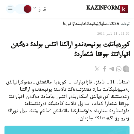
KAZINFORM
ق ز
ترەند:
2026-سايلاۋ
وقيعا
تاعايىنداۋ
اقوردا
11:36, 11 تامىز 2011
كورةيانئث يونپحةندو ارالئنا اتئس بولدئ دةگةن
اقپاراتتئ جوققا شئعاردئ
استانا. 11- تامئز. قازاقپارات - كورةيا حالئقتئق-دةموكراتيالئق
رةسپؤبليكاسئ سارئ تةثئزئندةگئ تالاستئ يونپحةندو ارالئنا
وثتذستئك كورةيالئق اسكةريلةر اتئس جاسادئ دةگةن اقپاراتتئ
جوققا شئعارا كةلة، سةؤل قالاسئ كادئمگئ قذرئلئستاعئ
داؤئستاردئ سنارياد داؤئستارئنا بالاعانئن ءمالئم ةتتئ. بذل تؤرالئ
ؤترو.رؤ اگةنتتئگئ جازعان.