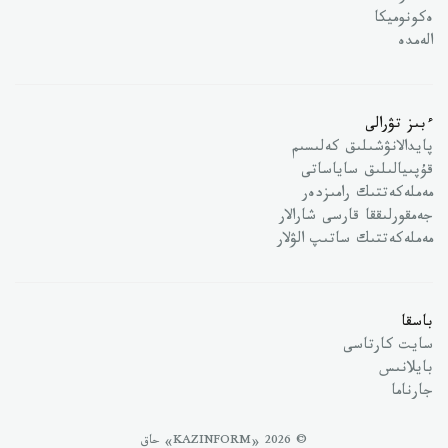
ەكونوميكا
الەمدە
ءبىز تۋرالى
پايدالانۋشىلىق كەلىسىم
قۇپىيالىلىق ساياساتى
مەملەكەتتىك رامىزدەر
جەمقورلىققا قارسى شارالار
مەملەكەتتىك ساتىپ الۋلار
باسقا
سايت كارتاسى
بايلانىس
جارناما
© 2026 «KAZINFORM» حاق