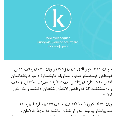
سولتذستئك كوريالئق شةنةؤنئكتةر وثتذستئكتةردئث ءئس-
قيمئلئن قيسئنسئز دةپ، سنارياد داؤئستارئ دةپ قابئلدانعان
اتئس دئبئستارئ قذرئلئس جذمئستارئ ءجذرئپ جاتقان ةلدئث
وثتذستئگئندةگئ قذرئلئس الاثئنان شئققان دئبئستار ةكةنئن
ايتادئ.
وثتذستئك كورةيا بيلئگئنئث مالئمةتئنشة، ارتيللةريالئق
سناريادتار يونپحةندو ارالئنئث ماثئنداعئ سؤعا قذلاعان.