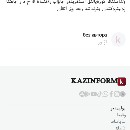
وثتذستئك كورةيالئق اسكةريلةر جاؤاپ رةتئندة ك ح د ر جاعئنا
زةثبئرةكتةن بئرنةشة رةت وق اتقان.
без автора
اۆتور
KAZINFORM
بوليمدەر
وقيعا
ساياسات
تالداۋ