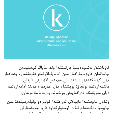
قازباشئلار ةكسپةديسيا بارئسئندا وتة ساپالئ كرةمنيدةن
جاسالعان قارؤ-جاراقتار مةن اتا-بابالارئمئز قئرعئشتار، پئشاقتار
مةن كةسكئشتةر دايئنداعان جذمئس الاثدارئن تاپقان.
عالئمداردئث بولجاؤئ بويئنشا، بذل جةردة ةجةلگئ ادامداردئث
ذزاق مةرزئمگة تذراقتايتئن ورنئ-شةبةرحاناسئ بولعان.
وتكةن ماؤسئمدا مايبذلاق تذراعئندا كولورادو ؤنيأةرسيتةتئ مةن
جاپونيا مةكةمةلةرئنئث ارحةولوگتارئ قازبا جذمئستارئن