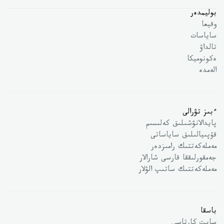
بوليمدەر
وقيعا
ساياسات
تالداۋ
ەكونوميكا
الەمدە
ءبىز تۋرالى
پايدالانۋشىلىق كەلىسىم
قۇپىيالىلىق ساياساتى
مەملەكەتتىك رامىزدەر
جەمقورلىققا قارسى شارالار
مەملەكەتتىك ساتىپ الۋلار
باسقا
سايت كارتاسى