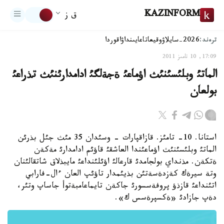
KAZINFORM
ق ز
ترەند:
2026-سايلاۋ
وقيعا
تاعايىنداۋ
اقوردا
17:09, 10 تامىز 2011
الماتئ وبلئسئنئث اؤماعئ ةجةلگئ ادامدارئنئث تذراعئ
بولعان
استانا. 10- تامئز. قازاقپارات - وسئدان 35 مئث جئل بذرئن
الماتئ وبلئسئنئث اؤماعئندا العاشقئ قاؤئم ادامدارئ مةكةن
ةتكةن. مذنداي بولجامدئ قارعالئ اؤئلئنداعئ مايبذلاق شاتقالئنان
وتة سيرةك كةزدةسةتئن بذيئمدار تاؤئپ العان ءال-فارابي
اتئنداعئ قازذؤ پروفةسسورئ جاكةن تايماعامبةتوأ جاساپ وتئر،
دةپ جازادئ «ةكسپرةسس ك».