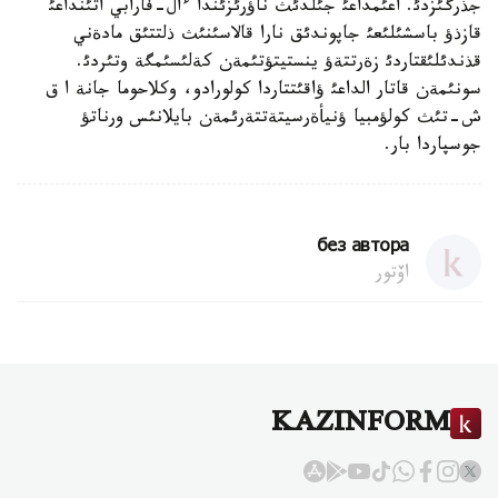
جذرگئزدئ. اعئمداعئ جئلدئث ناؤرئزئندا ءال-فارابي اتئنداعئ
قازذؤ باسشئلئعئ جاپوندئق نارا قالاسئنئث ذلتتئق مادةني
قذندئلئقتاردئ زةرتتةؤ ينستيتؤتئمةن كةلئسئمگة وتئردئ.
سونئمةن قاتار الداعئ ؤاقئتتاردا كولورادو، وكلاحوما جانة ا ق
ش-تئث كولؤمبيا ؤنيأةرسيتةتتةرئمةن بايلانئس ورناتؤ
جوسپاردا بار.
без автора
اۆتور
KAZINFORM