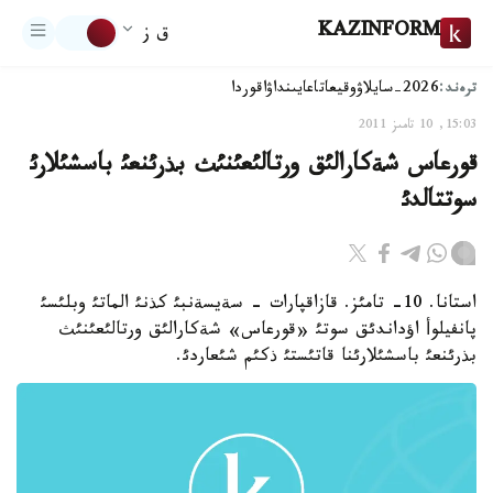
KAZINFORM
ق ز
ترەند:
2026-سايلاۋ
وقيعا
تاعايىنداۋ
اقوردا
15:03, 10 تامىز 2011
قورعاس شةكارالئق ورتالئعئنئث بذرئنعئ باسشئلارئ
سوتتالدئ
استانا. 10- تامئز. قازاقپارات - سةيسةنبئ كذنئ الماتئ وبلئسئ
پانفيلوأ اؤداندئق سوتئ «قورعاس» شةكارالئق ورتالئعئنئث
بذرئنعئ باسشئلارئنا قاتئستئ ذكئم شئعاردئ.