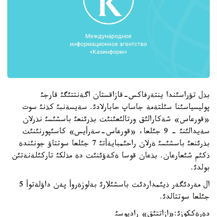
بذل تؤراسئندا ينتةرفاكس-قازاقستان اگةنتتئگئ قارجئ
پوليسياسئنا سئلتةمة جاساپ حابارلادئ. سةيسةنبئ كذنئ سوت
«قورعاس» شةكارالئق ورتالئعئنئث بذرئنعئ باسشئسئ نذرلان
سةيدالئنئ - 9 جئلعا، «قورعاس-سةرأيس» كاسئپورنئنئث
بذرئنعئ باسشئسئ ةرلان راحئمبايةأتئ 7 جئلعا سوتتاؤ جونئندة
ذكئم شئعارعان. بذعان قوسا ةكةؤئنئث دة مذلكئ تاركئلةنةتئن
بولدئ.
ال مةردئگةر ذيئمداردئث باسشئلارئ بةلوزةروأ پةن داؤلةتوأ 5
جئلعا سوتتالدئ.
دةرةككوزئ:«ازاتتئق» راديوسئ