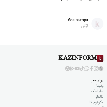
без автора
اۆتور
KAZINFORM
بوليمدەر
وقيعا
ساياسات
تالداۋ
ەكونوميكا