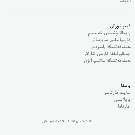
الەمدە
ءبىز تۋرالى
پايدالانۋشىلىق كەلىسىم
قۇپىيالىلىق ساياساتى
مەملەكەتتىك رامىزدەر
جەمقورلىققا قارسى شارالار
مەملەكەتتىك ساتىپ الۋلار
باسقا
سايت كارتاسى
بايلانىس
جارناما
© 2026 «KAZINFORM» حاق