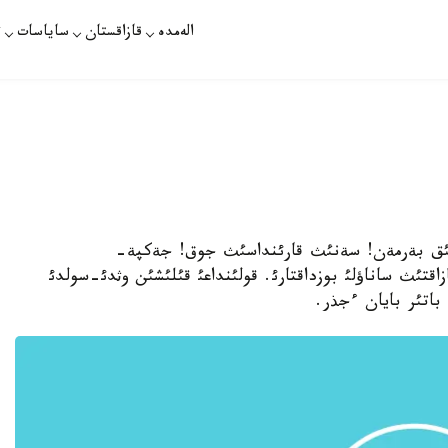
الەمدە
قازاقستان
ساياسات
ت
ورجئ! شئق بةرمةن! سةنئث قارئنداسئث جوق! جةكپة-
قتئث ساناؤلئ بوزداقتارئ. قولئنداعئ قئلئشئن وثدئ-سولدئ
باتئر بايان ءجذر.