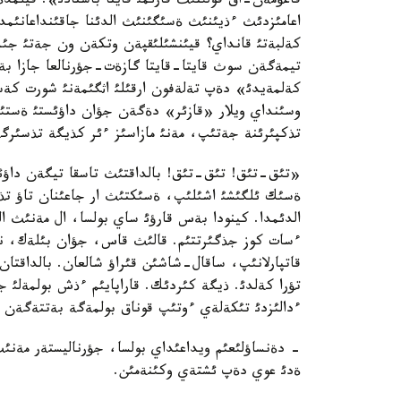
قاعؤمةن-اق قولئنئث قارئمئ قايتا باستادئ». فيلمدة
اعامئزدئث ءذيئنئث ةسئگئنئث الدئنا جاقئنداعانئمدا
كةلبةتئ قانداي؟ قيئنشئلئقپةن وتكةن ون جةتئ جئل
تيمةگةن سوث قايتا-قايتا گازةت-جؤرنالعا جازا بةر
كةلمةيدئ» دةپ تةلةفون ارقئلئ اثگئمةنئ شورت كةسك
وسئنداي ويلار «قازئر» دةگةن جؤان داؤئستئ ةستئگة
تذكپئرئنة جةتئپ، مةنئ مازاسئز ءئر كذيگة تذسئرگة
«تئق-تئق! تئق-تئق! بالداقتئث تاسقا تيگةن داؤئس
ةسئك ئلگئشئ اشئلئپ، ةسئكتئث ار جاعئنان تاؤ تذلع
الدئمدا. كينودا بةس قارؤئ ساي بولسا، ال مةنئث ال
ءسات كوز جذگئرتتئم. قالئث قاس، جؤان بئلةك، نار 
قاتپارلانئپ، ساقال-شاشئن قئراؤ شالعان. بالداقتان 
تؤرا كةلدئ. ذيگة كئردئك. قاراپايئم ءذش بولمةلئ 
ءدالئزدئ تئكةلةي ءوتئپ قوناق بولمةگة بةتتةگةن ج
- دةنساؤلئعئم ويداعئداي بولسا، جؤرناليستةر مةنئث 
ةدئ عوي دةپ ئشتةي وكئنةمئن.