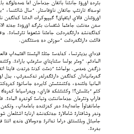
بئردة اؤرؤئ جانئنا باتقان جذماحان اعا ةمدةلؤگة باراد
توسةك تارتئپ جاتقان ناؤقاستار. ءسال شالئنسا، ءبئر
اؤرؤئنان قالاي ايئقپاق؟ گيپپوكرات الدئنا كةلگةن
سةن مةنئث جاعئما شئقساث بئرگة اؤرؤدئ جةثة الام
كةلگةنشة دارئگةردئث جاعئنا شئعؤعا تئرئسادئ. «ق
قالئث دارئگةردئث ءسوزئن دة ةستئگةن.
قذداي بذيئرتسا، كةلةسئ جئلئ الپئستئ القئمداپ ق
المادئم. ءومئر بولسا سئناپتاي سئرعئپ بارادئ. وكئ
ذزگةن ةمةس. بولماشئ ءذمئت كذنئ ةرتةث قايتا اتقا 
گةرمانيادان كةلگةن دارئگةرلةر تةكسةرئپ، بذل اؤر
المانيا ةلئندة، ةكئنشئسئن كايردة جاساتؤئ كةرةكتئ
كئم ءبئلسئن؟! وكئنئشكة قاراي، وپةراسياعا كةرةك قا
قاراپ وتئرعان جذماحاننئث وتباسئ كوتةرة المادئ. قاز
جامانقذلوأ جاعدايدئ دةر كةزئندة باعامداپ، وتكةن ج
ونةر وشاقتارئ شامالارئ جةتكةنشة ارنايئ اشئلعان شو
جامبئل وبلئستئق دراما تةاترئ «دومالاق ةنة» اتتئ ق
بةردئ.