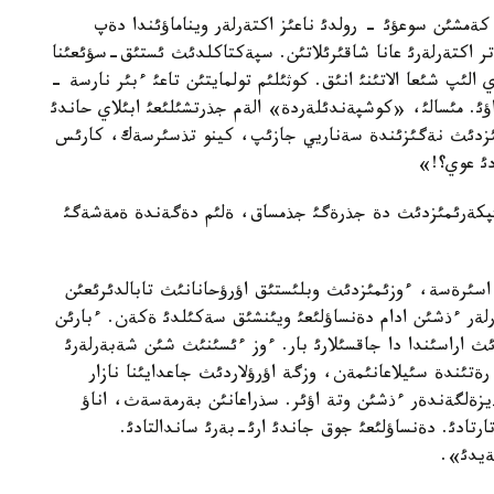
ةمشئن سوعؤئ - رولدئ ناعئز اكتةرلةر ويناماؤئندا دةپ
اتر اكتةرلةرئ عانا شاقئرئلاتئن. سپةكتاكلدئث ئستئق-سؤئعئنا
لئپ شئعا الاتئنئ انئق. كوثئلئم تولمايتئن تاعئ ءبئر نارسة -
ؤئ. مئسالئ، «كوشپةندئلةردة» الةم جذرتشئلئعئ ابئلاي حاندئ
ئمئزدئث نةگئزئندة سةناريي جازئپ، كينو تذسئرسةك، كارئس
ئ عوي؟!»
يئپكةرئمئزدئث دة جذرةگئ جذمساق، ةلئم دةگةندة ةمةشةگئ
. اسئرةسة، ءوزئمئزدئث وبلئستئق اؤرؤحانانئث تابالدئرئعئن
ةرلةر ءذشئن ادام دةنساؤلئعئ ويئنشئق سةكئلدئ ةكةن. ءبارئن
ئث اراسئندا دا جاقسئلارئ بار. ءوز ءئسئنئث شئن شةبةرلةرئ
ةتئندة سئيلاعانئمةن، وزگة اؤرؤلاردئث جاعدايئنا نازار
ذيزةلگةندةر ءذشئن وتة اؤئر. سذراعانئن بةرمةسةث، اناؤ
ادئ. دةنساؤلئعئ جوق جاندئ ارئ-بةرئ ساندالتادئ.
مةيدئ».