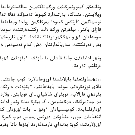
وتاندئق كينوونةرئنئث وزگةنئكئمةن سالئستئرعاندا ك
ويلايمئن. مئسالئ، بذرئندارئ كينوعا تذسؤگة تةك تة
توسةلگةن ءارتئس كينودا بةرئلگةن رولدئ ويداعئداي ا
قازاق باتئر، بيلةرئن وزگة ذلت وكئلدةرئنئث سومدا
سومداعان كؤنو بةككةر ارقئلئ تانئدئ. ءتول تاريح
پةن تذرئكتئث سةريالدارئنان ةش كةم تذسپةس ةد
ونةر ادامئنئث جانئ قاشان دا نازئك. ءبئزدئث كة
ةزئلئپ تذرادئ.
«دةنساؤلئعئما بايلانئستئ اؤرؤحانالاردا كوپ جاتتئم
تالاي توزدئردئم. سوندا بايقاعانئم، ءبئزدئث دارئگ
بئردةي قارالاپ، توپئراق شاشپاي-اق قويايئن. ولارد
دة جةتةرلئك. دةگةنمةن، كةيبئرئ مةنئ ونةر ادامئ ر
اؤدارئلمايدئ. كوميسسيادان ءوتؤ - جانئ اؤرؤدان ك
انئقتاماث جوق، مئناؤئث دذرئس ةمةس دةپ كةرئ تارت
اؤرؤلاردئث كوبئ بذنداي نارسةلةردئ ايتؤعا باتا بةر