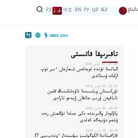
الداۋ
KZ
QZ
РУ
EN
中文
ق ز
ЎЗ
تاقىرىپقا قاتىستى
21:46, 05 تامىز 2026
الماتىدا تۇندە توبەلەس شىعارعان ءبىر توپ
ازامات ۇستالدى
21:30, 05 تامىز 2026
تۇركىستان وبلىسىندا تاۋەشكىنىڭ لاعىن
تاياقپەن ۇرىپ جاتقان ۆيدەو تارادى
20:56, 05 تامىز 2026
پاۆلودار وڭىرىندە ەكى جىلدا تۇڭعىش رەت
ۇشەم دۇنيەگە كەلدى
20:28, 05 تامىز 2026
قازاقستاندا الكوگولسىز سۋسىندار ءوندىرىسى 17