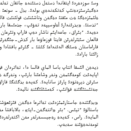
وسئ سوزدةردئ ايتقاندا ذستةل ذستئندة جاتقان تةلة
دةگبئرسئزدةنئپ كةتكةندةي بولدئ. بذل - سوثعئ جاس
ةلئمئزدةگئ ةث مئقتئ دةگةن وتاشئنئث قولئنئث قالت
ءتذستئ. «بذرئندارئ أةلوسيپةد تةؤئپ، جذمئسقا بار
دةيدئ. ءبئراق، جاعدايئم ناشار دةپ قاراپ وتئرعا
قالعان سئثئرلةرئن قايتا قوزعاؤعا بار كذش-جئگةرئن
قاراماستان ةسئك الدئنداعئ كئشئ - گئرئم باقشادا و
زالئنا بارادئ.
ذيدةن الئسقا اتتاپ باسا الماي قالسا دا، تةاتردان ق
اپايدئث كومةگئمةن ونةر وشاعئنا بارئپ، ونةرگة ة
سئرئن ذيرةتؤدئ پارئز سانايدئ. كةيدة بذگئنگئ قازا
جةتئستئگئنة قؤانئپ، كةمشئلئگئنة ناليدئ.
«بذگئندة جاستارئمئزدئث تةاترعا دةگةن قئزئعؤشئل
باستالؤئ ءتيئس. ءبئر «اتتةگةن-ايئ»، بالاباقشا مةن
المايدئ. راس، كةيدة رةجيسسةرلةر مةن اكتةرلةردئ
تومةندةؤئنة سةبةپ.