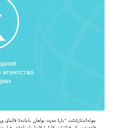
جولداستارئنئث ءبارئ مةرت بولعان باياندئ قالماق ور