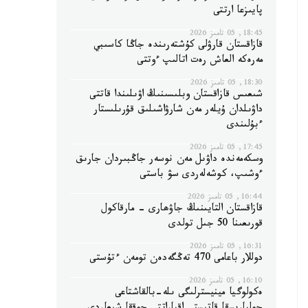
پايىزعا ارتتى
18:45, 05 تامىز 2026
قازاقستان قارۋلى كۇشتەرىندە جاڭا كاسىبي
مەرەكە العاش رەت اتالىپ ءوتتى
18:30, 05 تامىز 2026
شىعىس قازاقستان وبلىسىنىڭ اۋىلىندا قاتتى
داۋىلدان ۇيلەر مەن شارۋاشىلىق قۇرىلىستار
ءبۇلىندى
17:45, 05 تامىز 2026
وسكەمەندە داۋىل مەن نوسەر جاڭبىردان جارىق
ءوشىپ، كوشەلەردى سۋ باستى
16:44, 05 تامىز 2026
قازاقستان التايىنىڭ جاۋھارى - مارقاكول
قورىعىنا 50 جىل تولدى
16:31, 05 تامىز 2026
دوللار باعامى 470 تەڭگەدەن تومەن ءتۇستى
16:10, 05 تامىز 2026
ەكولوگيا مينيسترلىگى ىلە-بالقاشتاعى