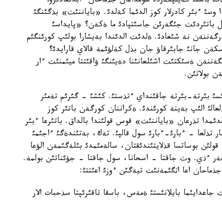
گئ باستئ كةيئپكةردئ سومداعان جذماحان ءابدئقادئروأ
 وسئ ءبئر كادرلار كوز الدئما كةلدئ. «باياننئث» بذگئنگئ
 باتئردئث جئگةرئن جاسئتپادئ ما ةكةن؟ «پايداسئ
گةننةن نة شئعادئ. ةلدئث الدئندا بةيشارا بولئپ كورئنگئم
ةن جانئ جابئرقاؤ جان بذل كةلؤئمة قالاي قارايدئ؟
ننةن ةسئكتئث اشئلعانئنا دةيئنگئ ؤاقئتتا ميئمنئث ءار
ن بولاتئن.
ئ بئرتة-بئرتة جاقئنداي ءتذستئ. كئشئ - گئرئم تةمئر
الئ الئپ بةينة كورئندئ. ةكراننان كورگةن باتئر كوز
دئمدا تذرعان «باياننئث» قوس قولئندا بالداق. باتئرعا ءبئر
تذلعا - ءبارئ-ءبارئ سول قالپئ. تةك، بةتئندةگئ ءاجئمئ
قولئن بوساتسا قذلايتئندئقتان، سالةمئمدئ بئلةگئمةن الؤعا
جةر ءذي. وث جاقتا - اسحانا، سول جاقتا - جؤئناتئن بولمة.
ذماحان اعا اثگئمةنئث تيةگئن ءوزئ اعئتتئ:
جاعدايئما بايلانئستئ ةمةس، باسقا تاقئرئپتا سذحبات الار