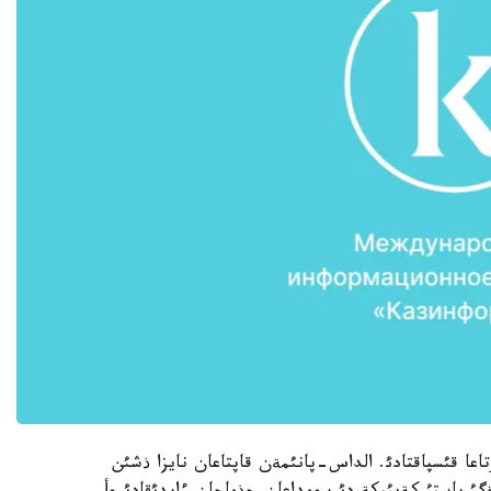
تاعا قئسپاقتادئ. الداس-پانئمةن قاپتاعان نايزا ذشئن