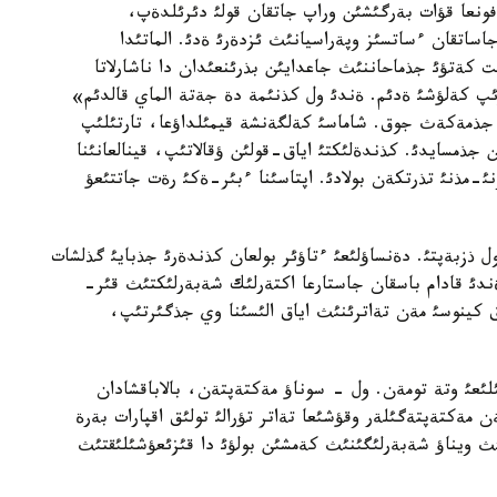
فونعا قؤات بةرگئشئن وراپ جاتقان قولئ دئرئلدةپ،
اتقان ءساتسئز وپةراسيانئث ئزدةرئ ةدئ. الماتئدا
 كةتؤئ جذماحاننئث جاعدايئن بذرئنعئدان دا ناشارلاتا
ئپ كةلؤشئ ةدئم. ةندئ ول كذنئمة دة جةتة الماي قالدئم»
ن جذمةكةث جوق. شاماسئ كةلگةنشة قيمئلداؤعا، تارتئلئپ
 جذمسايدئ. كذندةلئكتئ اياق-قولئن ؤقالاتئپ، قينالعانئنا
نئ-مذنئ تذرتكةن بولادئ. اپتاسئنا ءبئر-ةكئ رةت جاتتئعؤ
ول ذزبةپتئ. دةنساؤلئعئ ءتاؤئر بولعان كذندةرئ جذبايئ گذلشات
ندئ قادام باسقان جاستارعا اكتةرلئك شةبةرلئكتئث قئر-
ق كينوسئ مةن تةاترئنئث اياق الئسئنا وي جذگئرتئپ،
ئعئ وتة تومةن. ول - سوناؤ مةكتةپتةن، بالاباقشادان
 مةكتةپتةگئلةر وقؤشئعا تةاتر تؤرالئ تولئق اقپارات بةرة
ث ويناؤ شةبةرلئگئنئث كةمشئن بولؤئ دا قئزئعؤشئلئقتئث