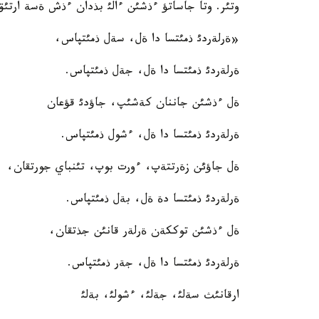
وتئر. وتا جاساتؤ ءذشئن ءالئ بذدان ءذش ةسة ارتئق
«ةرلةردئ ذمئتسا دا ةل، سةل ذمئتپاس،
ةرلةردئ ذمئتسا دا ةل، جةل ذمئتپاس.
ةل ءذشئن جاننان كةشئپ، جاؤدئ قؤعان
ةرلةردئ ذمئتسا دا ةل، ءشول ذمئتپاس.
ةل جاؤئن زةرتتةپ، ءورت بوپ، تئنباي جورتقان،
ةرلةردئ ذمئتسا دة ةل، بةل ذمئتپاس.
ةل ءذشئن توككةن ةرلةر قانئن جذتقان،
ةرلةردئ ذمئتسا دا ةل، جةر ذمئتپاس.
ارقانئث سةلئ، جةلئ، ءشولئ، بةلئ