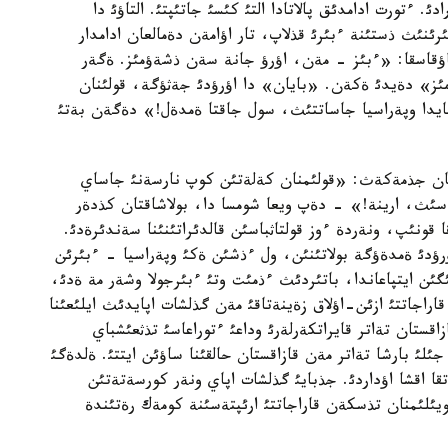
ئ. ءتورت ادامدئق پالاتادا التئ كئسئ جاتئپتئ. التاؤئ دا
ئنئث ذستئنة ءبئرئ قذلاپ، تار اؤامةن دةمالعان ادامدار
 ناؤقاسقا: «ءبئز - مةن، اؤرؤ جانة سةن ذشةؤمئز. ةگةر
ئز» دةيدئ ةكةن. «بايان» دا اؤرؤدئ جةثؤگة، قولئنان
ايدا وپةراسيا جاساتتئث، سول جاقتا ةمدةل!» دةگةن بةتئ
العان جذمةكةث: «قولئمنان كةلةتئن كوپ نارسةنئ جاساي
نةسئث، ارينة!» - دةپ ويعا شومسا دا، بولاشاقتان كذدةر
قونئپ، ونةردة ءوز قولتاثباسئن قالدئراتئنئنا سةندئرةدئ.
ؤدئ ةمدةؤگة بولاتئنئن، ول ءذشئن ةكئ وپةراسيا - ءبئرئن
گئن ايتپاعاندا، باتئردئث ءذمئت وتئ ءبئرجولا وشةر مة ةدئ،
راجاتتئ ازئن-اؤلاق زةينةتاقئ مةن گذلشات اپايدئث ايلئعئنا
اقستان تةاتر قايراتكةرلةرئ وداعئ ءتوراعاسئ تذثعئشباي
ئلئ بارشا تةاتر مةن قازاقستان حالقئنا ساؤئن ايتتئ. ةلدةگئ
تقا اقشا اؤداردئ. جذبايئ گذلشات اپاي ونةر كورسةتةتئن
ويئلئمنان تذسكةن قاراجاتتئ ارئپتةسئنة كومةك رةتئندة