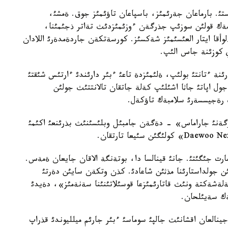
اپاتئنا ذشئراعانئنا 17 جئلدان استئ. بارماعان جةرئمئز، باسپاعان تاؤئمئز جوق. ةمشئ،
كومةك قولئن سوزئپ جذرگةن ءوزئمئزدئث تةاتر ذجئمئنا،
وأقا ايتار العئسئمئز شةكسئز. كورسةتكةن جاردةمدةرئ اللادان
 كوزئنة جاس الئپ.
 ءتانتئ بولئپ، ةلئمئزدة تاعئ ءبئر دارئندئ ءارتئس شئقتئ
 اپاتئ جاثا اشئلئپ كةلة جاتقان تالانتتئث جولئن
رةجيسسةرئ سلامبةك تاؤكةل.
ةنئ جاراماس» - دةگةن جامبئل وبلئسئنئث بذرئنعئ اكئمئ
ارت جئگئتئ. جانئ قينالسا دا، بوتةنگة الاقان جايعان ةمةس.
 جولداستارئنا مذثئن شاعادئ. كذن وتكةن سايئن دةرتئ
ةلةشةكتة ونئث قاتارئمئزعا قوسئلاتئنئنا سةنةمئز»، دةيدئ
ةك سةيئلحان.
العان اقشانئث جالپئ سوماسئ ءبئر جارئم ميلليوندئ قذراپ