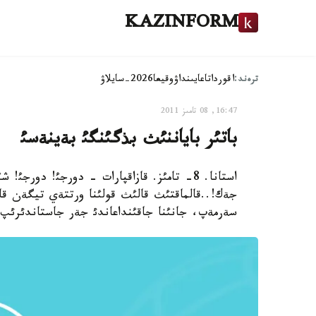
KAZINFORM
ترەند:
اقوردا
تاعايىنداۋ
وقيعا
2026-سايلاۋ
16:47, 08 تامىز 2011
باتئر باياننئث بذگئنگئ بةينةسئ
استانا. 8- تامئز. قازاقپارات - دورجئ! د
جةك!..قالماقتئث قالئث قولئنا ورتتةي تيگةن قازا
سةرمةپ، جانئنا جاقئنداعاندئ جةر جاستاندئرئپ 