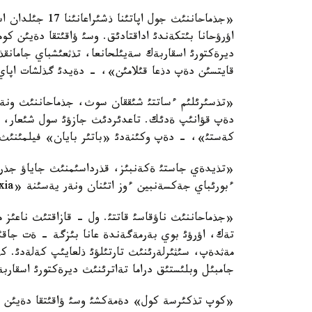
«جذماحاننئث جول 
اؤرؤحانا بئتكةندئ اداقتادئق. وسئ ؤاقئتقا دةيئن 
ديرةكتورئ اسقاربةك سةيئلحانعا، تذثعئشباي جامانقذل
قايتسئن دةپ دذعا قئلامئن»، - دةيدئ گذلشات اپاي
«تذسئرئلئم ءساتتئ شئققان سوث، جذماحاننئث ونةرئنة
دةپ قؤانئپ ةدئك. تاعدئردئث جازؤئ سول شئعار، جول
كةستئ»، - دةپ وكئنةدئ «باتئر بايان» فيلمئنئث 
«تذيدةي جاستئ ةكةنبئز، قذرداسئمنئث جاياؤ جذرگ
ءبورئباي جةكسةنبين ءوز اتئنان ونةر يةسئنة «Daewoo Nexia» كولئگئن سئيعا تارتقان.
«جذماحاننئث ناؤقاسئ قاتتئ. ول - قازاقتئث ناعئز م
تةك، اؤرؤئ بوي بةرمةگةندة عانا بئزگة - ةت جاقئن
مةثدةپ، سئثئرلةرئنئث تارتئلؤئ ذلعايئپ كةلةدئ. ك
جامبئل وبلئستئق دراما تةاترئنئث ديرةكتورئ اسقارب
«كوپ تذكئرسة كول» دةمةكشئ وسئ ؤاقئتقا دةيئن جين