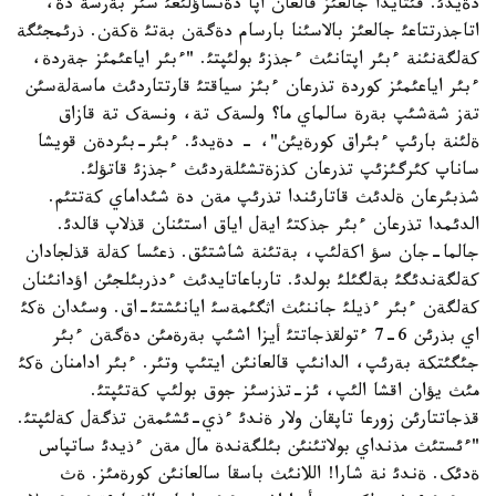
دةيدئ. قئتايدا جالعئز قالعان اپا دةنساؤلئعئ سئر بةرسة دة،
اتاجذرتتاعئ جالعئز بالاسئنا بارسام دةگةن بةتئ ةکةن. ذرئمجئگة
کةلگةنئنة ءبئر اپتانئث ءجذزئ بولئپتئ. "ءبئر اياعئمئز جةردة،
ءبئر اياعئمئز کوردة تذرعان ءبئز سياقتئ قارتتاردئث ماسةلةسئن
تةز شةشئپ بةرة سالماي ما؟ ولسةک تة، ونسةک تة قازاق
ةلئنة بارئپ ءبئراق کورةيئن"، - دةيدئ. ءبئر-بئردةن قويشا
ساناپ کئرگئزئپ تذرعان کذزةتشئلةردئث ءجذزئ قاتؤلئ.
شذبئرعان ةلدئث قاتارئندا تذرئپ مةن دة شئداماي کةتتئم.
الدئمدا تذرعان ءبئر جذکتئ ايةل اياق استئنان قذلاپ قالدئ.
جالما-جان سؤ اکةلئپ، بةتئنة شاشتئق. ذعئسا کةلة قذلجادان
کةلگةندئگئ بةلگئلئ بولدئ. تارباعاتايدئث ءدذربئلجئن اؤدانئنان
کةلگةن ءبئر ءذيلئ جاننئث اثگئمةسئ ايانئشتئ-اق. وسئدان ةکئ
اي بذرئن 6-7 ءتولقذجاتتئ أيزا اشئپ بةرةمئن دةگةن ءبئر
جئگئتکة بةرئپ، الدانئپ قالعانئن ايتئپ وتئر. ءبئر ادامنان ةکئ
مئث يؤان اقشا الئپ، ئز-تذزسئز جوق بولئپ کةتئپتئ.
قذجاتتارئن زورعا تاپقان ولار ةندئ ءذي-ئشئمةن تذگةل کةلئپتئ.
"ءئستئث مذنداي بولاتئنئن بئلگةندة مال مةن ءذيدئ ساتپاس
ةدئک. ةندئ نة شارا! اللانئث باسقا سالعانئن کورةمئز. ةث