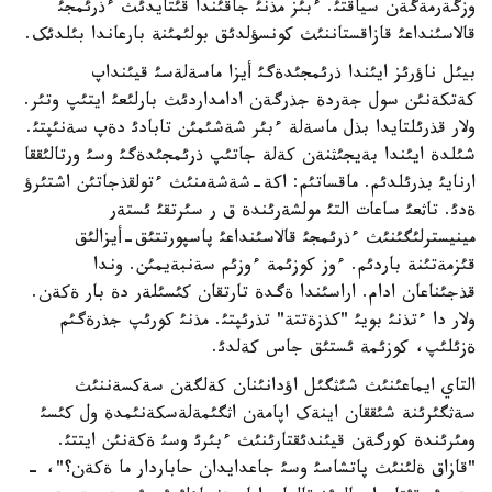
وزگةرمةگةن سياقتئ. ءبئز مذنئ جاقئندا قئتايدئث ءذرئمجئ
قالاسئنداعئ قازاقستاننئث کونسؤلدئق بولئمئنة بارعاندا بئلدئک.
بيئل ناؤرئز ايئندا ذرئمجئدةگئ أيزا ماسةلةسئ قيئنداپ
کةتکةنئن سول جةردة جذرگةن ادامداردئث بارلئعئ ايتئپ وتئر.
ولار قذرئلتايدا بذل ماسةلة ءبئر شةشئمئن تابادئ دةپ سةنئپتئ.
شئلدة ايئندا بةيجئثنةن کةلة جاتئپ ذرئمجئدةگئ وسئ ورتالئققا
ارنايئ بذرئلدئم. ماقساتئم: اکة-شةشةمنئث ءتولقذجاتئن اشتئرؤ
ةدئ. تاثعئ ساعات التئ مولشةرئندة ق ر سئرتقئ ئستةر
مينيسترلئگئنئث ءذرئمجئ قالاسئنداعئ پاسپورتتئق-أيزالئق
قئزمةتئنة باردئم. ءوز کوزئمة ءوزئم سةنبةيمئن. وندا
قذجئناعان ادام. اراسئندا ةگدة تارتقان کئسئلةر دة بار ةکةن.
ولار دا ءتذنئ بويئ "کذزةتتة" تذرئپتئ. مذنئ کورئپ جذرةگئم
ةزئلئپ، کوزئمة ئستئق جاس کةلدئ.
التاي ايماعئنئث شئثگئل اؤدانئنان کةلگةن سةکسةننئث
سةثگئرئنة شئققان اينةک اپامةن اثگئمةلةسکةنئمدة ول کئسئ
ومئرئندة کورگةن قيئندئقتارئنئث ءبئرئ وسئ ةکةنئن ايتتئ.
"قازاق ةلئنئث پاتشاسئ وسئ جاعدايدان حاباردار ما ةکةن؟"، -