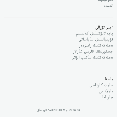
ەكونوميكا
الەمدە
ءبىز تۋرالى
پايدالانۋشىلىق كەلىسىم
قۇپىيالىلىق ساياساتى
مەملەكەتتىك رامىزدەر
جەمقورلىققا قارسى شارالار
مەملەكەتتىك ساتىپ الۋلار
باسقا
سايت كارتاسى
بايلانىس
جارناما
© 2026 «KAZINFORM» حاق