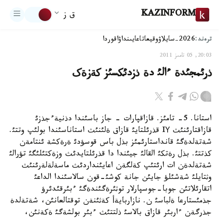
KAZINFORM
ق ز
ترەند:
2026-سايلاۋ
وقيعا
تاعايىنداۋ
اقوردا
20:03, 05 تامىز 2011
ذرئمجئدة ءالئ دة ذزدئکسئز کةزةک
استانا. 5- تامئز. قازاقپارات - جاز باسئندا دذنيةءجذزئ
قازاقتارئنئث IҮ قذرئلتايئ قازاق ةلئنئث استاناسئندا بولئپ وتتئ.
شةتةلدةگئ قانداستارئمئز بذل باس قوسؤدئ ةرةکشة ئنتامةن
کذتتئ. بذل رةتکئ القالئ جيئندا دا قذرئلتايدئث وزةکتئلئگئ تؤرالئ
شةتةلدةن ات ارئتئپ کةلگةن اعايئنداردئث ماسةلةلةرئنئث
وثتايلئ شةشئلؤ جايئن جانة کوشئ-قون سالاسئندا الداعئ
اتقارئلاتئن جوبا-جوسپارلار توثئرةگئندةگئ ءبئرقئدئرؤ
جذمئستارعا ةلباسئ ن. نازاربايةأ کةثئنةن توقتالعانئن، شةتةلدة
جذرگةن ءاربئر قازاق بالاسئ ذلتتئث ءبئر بولشةگئ ةکةنئن،