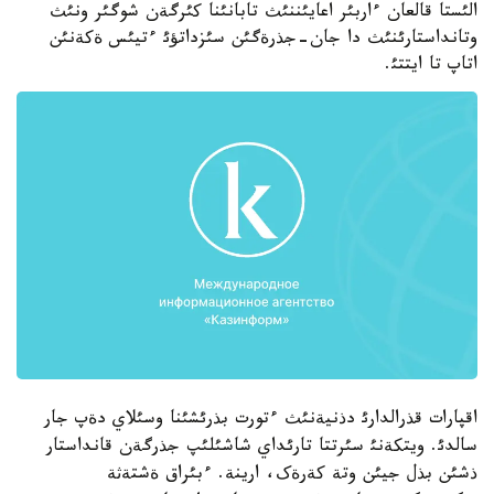
الئستا قالعان ءاربئر اعايئننئث تابانئنا کئرگةن شوگئر ونئث
وتانداستارئنئث دا جان-جذرةگئن سئزداتؤئ ءتيئس ةکةنئن
اتاپ تا ايتتئ.
اقپارات قذرالدارئ دذنيةنئث ءتورت بذرئشئنا وسئلاي دةپ جار
سالدئ. ويتکةنئ سئرتتا تارئداي شاشئلئپ جذرگةن قانداستار
ذشئن بذل جيئن وتة کةرةک، ارينة. ءبئراق ةشتةثة