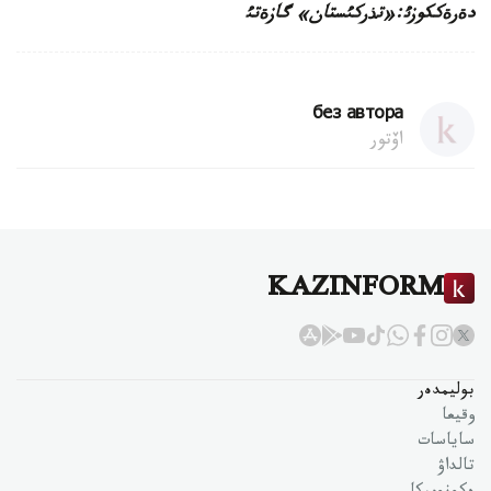
دةرةككوزئ:«تذركئستان» گازةتئ
без автора
اۆتور
KAZINFORM
بوليمدەر
وقيعا
ساياسات
تالداۋ