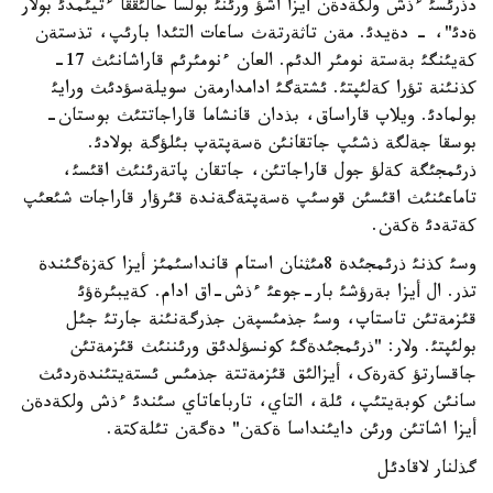
دذرئسئ ءذش ولکةدةن أيزا اشؤ ورئنئ بولسا حالئققا ءتيئمدئ بولار
ةدئ"، - دةيدئ. مةن تاثةرتةث ساعات التئدا بارئپ، تذستةن
کةيئنگئ بةستة نومئر الدئم. العان ءنومئرئم قاراشانئث 17-
کذنئنة تؤرا کةلئپتئ. ئشتةگئ ادامدارمةن سويلةسؤدئث ورايئ
بولمادئ. ويلاپ قاراساق، بذدان قانشاما قاراجاتتئث بوستان-
بوسقا جةلگة ذشئپ جاتقانئن ةسةپتةپ بئلؤگة بولادئ.
ذرئمجئگة کةلؤ جول قاراجاتئن، جاتقان پاتةرئنئث اقئسئ،
تاماعئنئث اقئسئن قوسئپ ةسةپتةگةندة قئرؤار قاراجات شئعئپ
کةتةدئ ةکةن.
وسئ کذنئ ذرئمجئدة 8مئثنان استام قانداسئمئز أيزا کةزةگئندة
تذر. ال أيزا بةرؤشئ بار-جوعئ ءذش-اق ادام. کةيبئرةؤئ
قئزمةتئن تاستاپ، وسئ جذمئسپةن جذرگةنئنة جارتئ جئل
بولئپتئ. ولار: "ذرئمجئدةگئ کونسؤلدئق ورئننئث قئزمةتئن
جاقسارتؤ کةرةک، أيزالئق قئزمةتتة جذمئس ئستةيتئندةردئث
سانئن کوبةيتئپ، ئلة، التاي، تارباعاتاي سئندئ ءذش ولکةدةن
أيزا اشاتئن ورئن دايئنداسا ةکةن" دةگةن تئلةکتة.
گذلنار لاقادئل