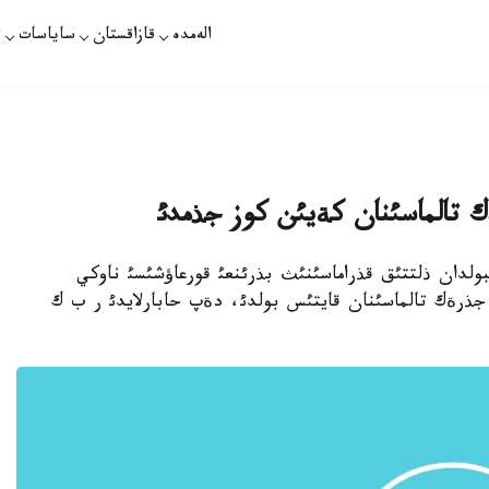
الەمدە
قازاقستان
ساياسات
ت
ك تالماسئنان كةيئن كوز جذمدئ
ث فؤتبولدان ذلتتئق قذراماسئنئث بذرئنعئ قورعاؤشئسئ ناوكي
لعان جذرةك تالماسئنان قايتئس بولدئ، دةپ حابارلايدئ ر ب ك