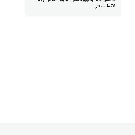
مەسسي الەم چەمپيوناتىنان كەيىن العاش رەت
الاڭعا شىقتى