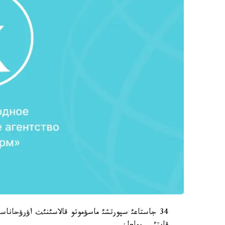
34 جاستاعئ سپورتشئ ماسؤموتو قالاسئنئث اؤرؤحانا