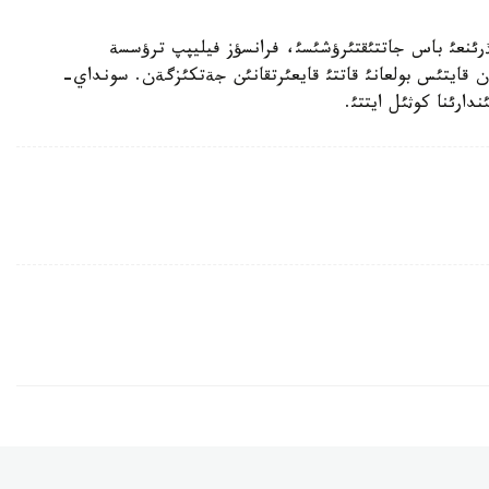
ذرئنعئ باس جاتتئقتئرؤشئسئ، فرانسؤز فيليپپ ترؤسسة
 قايتئس بولعانئ قاتتئ قايعئرتقانئن جةتكئزگةن. سونداي-
دارئنا كوثئل ايتتئ.