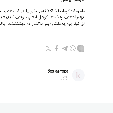
قايتئس بولعان.
ماسؤدانئ كومانداعا اكةلگةن جاپونيا قذراماسئنئث ب
فؤتبولشئنئث وتباسئنا كوثئل ايتئپ، ونئث كةنةتتةن
اق فيفا پرةزيدةنتئ زةپپ بلاتتةر دة ويئنشئنئث جاقئن
без автора
اۆتور