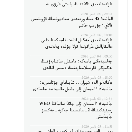
قازاقستاندىق تالانتتىڭ باستى قارۋى نە
22:04, 04 تامىز 2026
الماتىدا 45 مىڭ ورىندىق ستاديوننىڭ قۇرىلىسى
قالاي ءجۇرىپ جاتىر
10:08, 04 تامىز 2026
قازاقستاندىق جەڭىل اتلەت تاجىكستانداعى
حالىقارالىق مارافوندا قولا جۇلدە يەلەندى
09:55, 04 تامىز 2026
چەلسيدەگى باسەكە: داستان ساتبايەۆتىڭ
نەگىزگى قارسىلاستارىنىڭ ەسىمى اتالدى
18:30, 03 تامىز 2026
«كانەلو الدە شيراز... شايناماي جۇتامىن»:
جانىبەك ءالىمحان ۇلى باتىل مالىمدەمە جاسادى
12:54, 03 تامىز 2026
جانىبەك ءالىمحان ۇلى جاڭا سالماقتا WBO
رەيتينگىنىڭ 2-ساتىسىنا جەكپە-جەكسىز
جايعاستى
11:38, 03 تامىز 2026