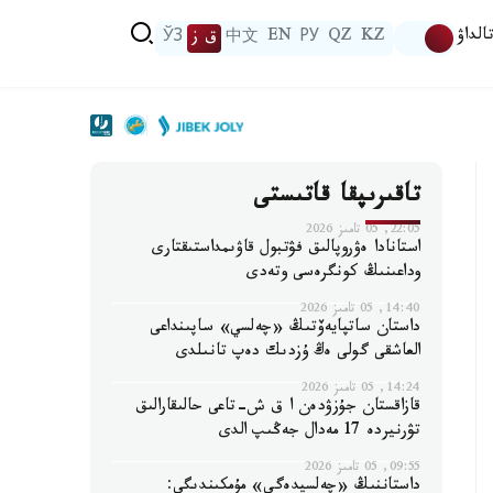
الداۋ
KZ
QZ
РУ
EN
中文
ق ز
ЎЗ
تاقىرىپقا قاتىستى
22:05, 05 تامىز 2026
استانادا ەۋروپالىق فۋتبول قاۋىمداستىقتارى
وداعىنىڭ كونگرەسى وتەدى
14:40, 05 تامىز 2026
داستان ساتپايەۆتىڭ «چەلسي» ساپىنداعى
العاشقى گولى ەڭ ۇزدىك دەپ تانىلدى
14:24, 05 تامىز 2026
قازاقستان جۇزۋدەن ا ق ش-تاعى حالىقارالىق
تۋرنيردە 17 مەدال جەڭىپ الدى
09:55, 05 تامىز 2026
داستاننىڭ «چەلسيدەگى» مۇمكىندىگى: