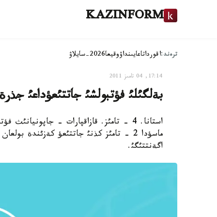
KAZINFORM
ترەند:
اقوردا
تاعايىنداۋ
وقيعا
2026-سايلاۋ
17:14, 04 تامىز 2011
بةلگئلئ فؤتبولشئ جاتتئعؤداعئ جذرة
استانا. 4 - تامئز. قازاقپارات - جاپونيانئ
ماسؤدا 2 - تامئز كذنئ جاتتئعؤ كةزئندة بو
اگةنتتئگئ.