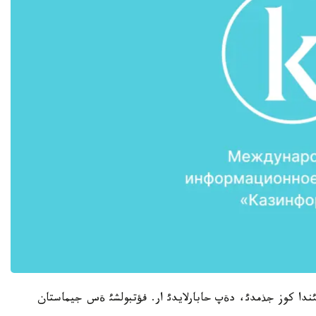
سئندا كوز جذمدئ، دةپ حابارلايدئ ار. فؤتبولشئ ةس جيماستان