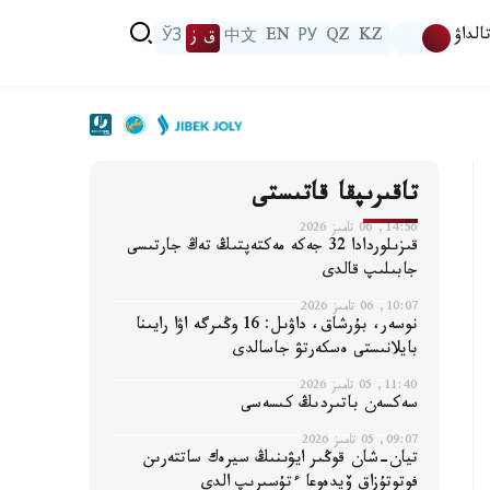
الداۋ
KZ
QZ
РУ
EN
中文
ق ز
ЎЗ
تاقىرىپقا قاتىستى
14:56, 06 تامىز 2026
قىزىلوردادا 32 جەكە مەكتەپتىڭ تەڭ جارتىسى
جابىلىپ قالدى
10:07, 06 تامىز 2026
نوسەر، بۇرشاق، داۋىل: 16 وڭىرگە اۋا رايىنا
بايلانىستى ەسكەرتۋ جاسالدى
11:40, 05 تامىز 2026
سەكسەن باتىردىڭ كىسەسى
09:07, 05 تامىز 2026
تيان-شان قوڭىر ايۋىنىڭ سيرەك ساتتەرىن
فوتوتۇزاق ۆيدەوعا ءتۇسىرىپ الدى