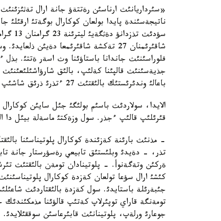
«سئرداريانئث ارناسئن رةتتةؤ جانة ارال تةثئزئنئث
ناتيجةسئندة پايدا بولعان كوكارال بوگةتئ ارقئلئ ج
شاقئرئمنان 27 تةكشة شاقئرئمعا دةيئن ذلع
جذيةسئنئث قالپئنا كةلئپ، بالئق شارؤاشئلئعئنئث د
باعالئ وندئرئستئك بالئقتئث 27 ءتذرئ ذرئق شاشئپ، كوبةيئپ كةلةدئ.
الايدا، سولاردئث باسئم بولئگئ جئل سايئن كوكارال پ
قئرئلئپ قالئپ ءجذر. سول وزةكتئ ماسةلة بيئل دا ال
- مذنئث بارئنة كةزئندة كوكارال پلوتيناسئنا بالئقت
تذر، - دةيدئ وبلئستئق تابيعي رةسؤرستار جانة تابيع
ةركئن وتةگةنوأ. - پلوتينادان تومةن بالئقتئث تئر
كئشئ ارال سؤعا تولعان كةزدة كوكارال پلوتيناسئنئث 
جئبةرئلة باستايدئ. سول كةزدة بالئقتاردئث شاعئلئسؤئ
تومةنگة قاراي توپئرلاپ كةتئپ قالؤئنا مذمكئندئك 
جوعارئ ورلةپ، پلوتينانئث قابئرعاسئن سوققئلايدئ. و