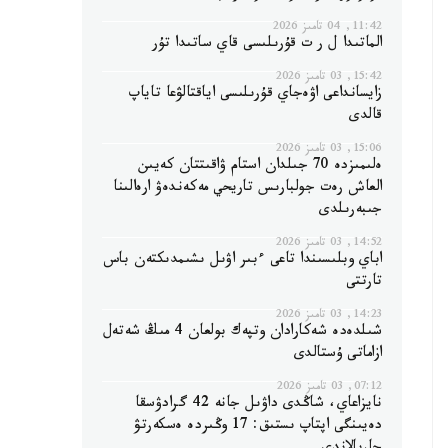
11:42, 04 تامىز 2026
الماتىدا ل ر ت قۇرىلىسى قاي ساتىدا تۇر
15:42, 03 تامىز 2026
زايسانداعى اۋەجاي قۇرىلىسى اياقتالۋعا تاياپ
قالدى
15:06, 03 تامىز 2026
ەلىمىزدە 70 جىلدان استام ۋاقىتتان كەيىن
العاش رەت جولبارىس تاريحي مەكەندەۋ ارەالىنا
جىبەرىلدى
14:52, 03 تامىز 2026
اباي وبلىسىندا تاعى ءبىر اۋىل ىشىمدىكتەن باس
تارتتى
14:23, 03 تامىز 2026
شىلدەدە شەكارادان وتپەك بولعان 4 مىڭ شەتەل
ازاماتى ۇستالدى
07:12, 03 تامىز 2026
نايزاعاي، شاڭدى داۋىل جانە 42 گرادۋسقا
دەيىنگى اپتاپ ىستىق: 17 وڭىردە ەسكەرتۋ