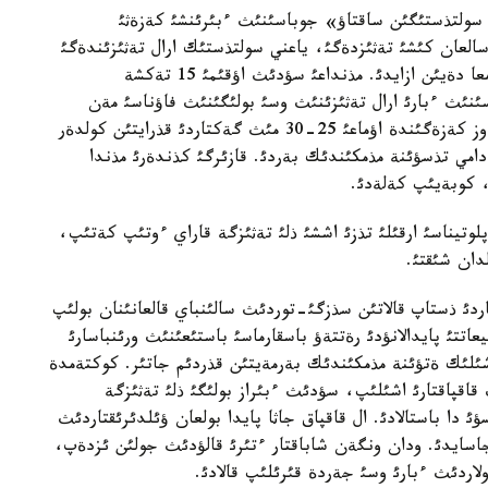
 سولتذستئگئن ساقتاؤ» جوباسئنئث ءبئرئنشئ كةزةثئ
اسالعان كئشئ تةثئزدةگئ، ياعني سولتذستئك ارال تةثئزئندةگئ
سؤدئث تذزدانؤ دةثگةيئ ليترئنة 23 گرامنان 13 گرامعا دةيئن ازايدئ. مذنداعئ سؤدئث اؤقئمئ 15 تةكشة
ايدئ. وسئنئث ءبارئ ارال تةثئزئنئث وسئ بولئگئنئث فاؤناسئ مةن
فلوراسئنئث جاندانا باستاؤئنا وث اسةر ةتتئ. بذل ءوز كةزةگئندة اؤماعئ 25-30 مئث گةكتاردئ قذرايتئن كولدةر
امي تذسؤئنة مذمكئندئك بةردئ. قازئرگئ كذندةرئ مذندا
لوتيناسئ ارقئلئ تذزئ اششئ ذلئ تةثئزگة قاراي ءوتئپ كةتئپ،
دان شئقتئ.
اردئ ذستاپ قالاتئن سذزگئ-توردئث سالئنباي قالعانئنان بولئپ
اتتئ پايدالانؤدئ رةتتةؤ باسقارماسئ باستئعئنئث ورئنباسارئ
شئلئك ةتؤئنة مذمكئندئك بةرمةيتئن قذردئم جاتئر. كوكتةمدة
قاقپاقتارئ اشئلئپ، سؤدئث ءبئراز بولئگئ ذلئ تةثئزگة
 دا باستالادئ. ال قاقپاق جاثا پايدا بولعان ؤئلدئرئقتاردئث
جاسايدئ. ودان ونگةن شاباقتار ءتئرئ قالؤدئث جولئن ئزدةپ،
لاردئث ءبارئ وسئ جةردة قئرئلئپ قالادئ.