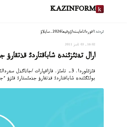
KAZINFORM
ترەند:
اقوردا
تاعايىنداۋ
وقيعا
2026-سايلاۋ
16:02, 03 تامىز 2011
ارال تةثئزئندة شاباقتاردئ قذتقارؤ 
قئزئلوردا. 3- تامئز. قازاقپارات /جاثاگذل
بولئگئندة شاباقتاردئ قذتقارؤ جذمئستارئ قئزؤ ءج