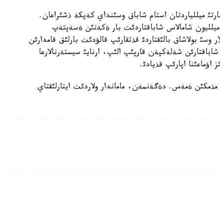
رتئ ميللياردتان استام شاباق وسئنداي كةپكة ذشئراعان.
رتتةؤشئلةر ذلئ تةثئز اؤماعئندا ءالئ دة 700-800 ميلليون شامالاس شاباقتاردئث بار ةكةنئن ةسةپتةپ
ار وسئ بولاشاق بالئقتاردئ قذتقارئپ قالؤدئث بارلئق قامدارئن
ار شاباقتارئن شةلةكپةن قارپئپ الئپ، ارنايئ سيستةرنالارعا
 اؤماعئنا اپارئپ قذيادئ.
 مذمكئن ةمةس. دةگةنمةن، ماماندار ولاردئث ايتارلئقتاي