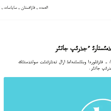
الەمدە
قازاقستان
ساياسات
ت
جذمئستارئ ءجذرئپ جاتئر
 سةردالئ/ - قئزئلوردا وبلئسئنداعئ ارال تةثئزئنئث سولتذستئك
ذرئپ جاتئر.