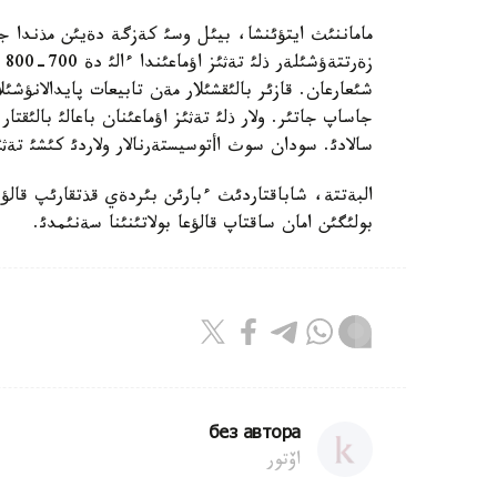
ماماننئث ايتؤئنشا، بيئل وسئ كةزگة دةيئن مذندا جا
زة
شئعارعان. قازئر بالئقشئلار مةن تابيعات پايدالانؤشئل
جاساپ جاتئر. ولار ذلئ تةثئز اؤماعئنان باعالئ بالئقت
سالادئ. سودان سوث اأتوسيستةرنالار ولاردئ كئشئ تةثئز
البةتتة، شاباقتاردئث ءبارئن بئردةي قذتقارئپ قالؤ
بولئگئن امان ساقتاپ قالؤعا بولاتئنئنا سةنئمدئ.
без автора
اۆتور