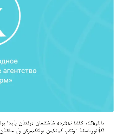
دالئرةگئ، كئشئ تةثئزدة شاشئلعان ذرئقتان پايدا بولع
اكأاتورياسئنا ءوتئپ كةتكةن بولئكتةرئن ول جاقتان 