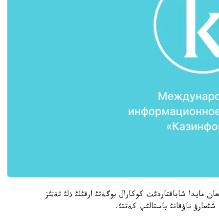
ان مايدا شاباقتاردئث كوكارال بوگةتئ ارقئلئ ذلئ تةثئز
شئعارؤ ناؤقانئ باستالئپ كةتتئ.