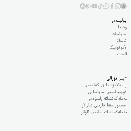
بوليمدەر
وقيعا
ساياسات
تالداۋ
ەكونوميكا
الەمدە
ءبىز تۋرالى
پايدالانۋشىلىق كەلىسىم
قۇپىيالىلىق ساياساتى
مەملەكەتتىك رامىزدەر
جەمقورلىققا قارسى شارالار
مەملەكەتتىك ساتىپ الۋلار