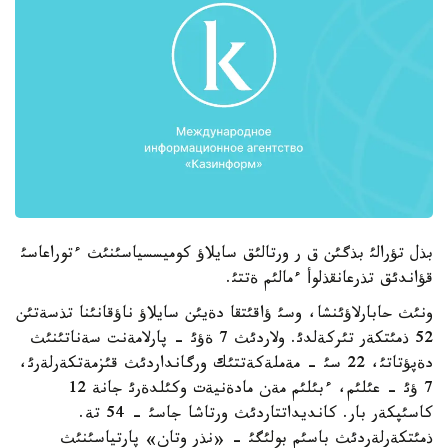
بذل تؤرالئ بذگئن ق ر ورتالئق سايلاؤ كوميسسياسئنئث ءتوراعاسئ
قؤاندئق تذرعانقذلوأ ءمالئم ةتتئ.
ونئث حابارلاؤئنشا، وسئ ؤاقئتقا دةيئن سايلاؤ ناؤقانئنا تذسةتئن
52 ذمئتكةر تئركةلدئ. ولاردئث 7 ةؤئ - پارلامةنت سةناتئنئث
دةپؤتاتئ، 22 سئ - مةملةكةتتئك ورگانداردئث قئزمةتكةرلةرئ،
7 ؤئ - عئلئم، ءبئلئم مةن مادةنيةت وكئلدةرئ جانة 12
كاسئپكةر بار. كانديداتتاردئث ورتاشا جاسئ - 54 تة.
ذمئتكةرلةردئث باسئم بولئگئ - «نذر وتان» پارتياسئنئث