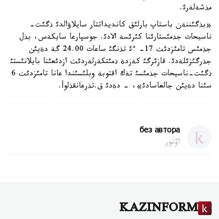
مذشةلةرئ.
«بذگئننةن باستاپ بارلئق كانديداتتار سايلاؤالدئ ذگئت-
ناسيحات جذمئستارئنا كئرئسة الادئ. جوسپارعا سايكةس، بذل
جذمئس تامئزدئث 17- ءئ تذنگئ ساعات 24.00 گة دةيئن
جذرگئزئلةدئ. قازئرگئ كةزدة ذمئتكةرلةردئث ازدئعئنا بايلانئستئ
ذگئت-ناسيحات جذمئسئ تةك اقتوبة وبلئسئندا عانا تامئزدئث 6
سئنا دةيئن جالعاسادئ»، - دةدئ ق.تذرعانقذلوأ.
без автора
اۆتور
KAZINFORM