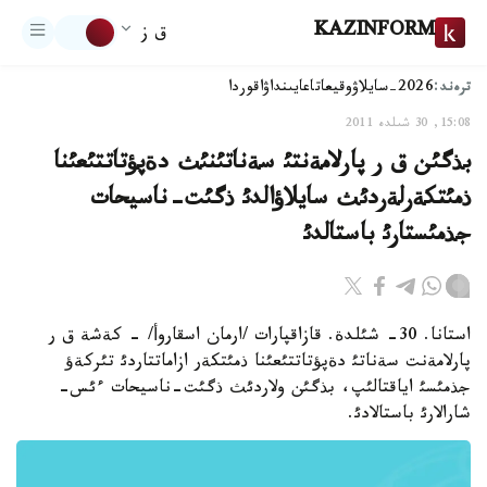
KAZINFORM
ق ز
ترەند:
2026-سايلاۋ
وقيعا
تاعايىنداۋ
اقوردا
15:08, 30 شىلدە 2011
بذگئن ق ر پارلامةنتئ سةناتئنئث دةپؤتاتتئعئنا
ذمئتكةرلةردئث سايلاؤالدئ ذگئت-ناسيحات
جذمئستارئ باستالدئ
استانا. 30- شئلدة. قازاقپارات /ارمان اسقاروأ/ - كةشة ق ر
پارلامةنت سةناتئ دةپؤتاتتئعئنا ذمئتكةر ازاماتتاردئ تئركةؤ
جذمئسئ اياقتالئپ، بذگئن ولاردئث ذگئت-ناسيحات ءئس-
شارالارئ باستالادئ.