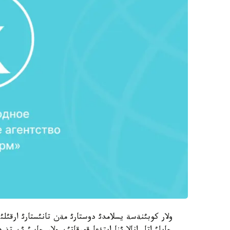
ولار كوبئنةسة يسلامدئ دوستارئ مةن تانئستارئ ارقئل