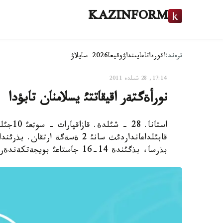
KAZINFORM
ترەند:
اقوردا
تاعايىنداۋ
وقيعا
2026-سايلاۋ
17:14, 28 شىلدە 2011
نورأةگتةر اقيقاتتئ يسلامنان تابؤدا
استانا.
بذرسا، بذگئندة 14-16 جاستاعئ بويجةتكةندةر مةن بوزبالالار ءتئلئن كاليماعا كةلتئرة باستادئ.