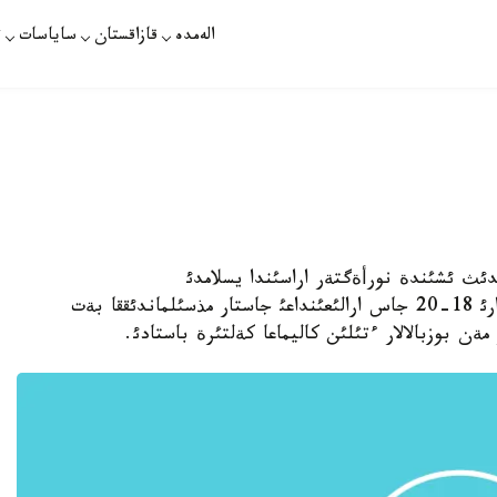
الەمدە
قازاقستان
ساياسات
ت
 28 - شئلدة. قازاقپارات - سوثعئ 10جئلدئث ئشئندة نورأةگتةر اراسئندا يسلامدئ
قابئلداعانداردئث سانئ 2 ةسةگة ارتقان. بذرئندارئ 18-20 جاس ارالئعئنداعئ جاستار مذسئلماندئققا بةت