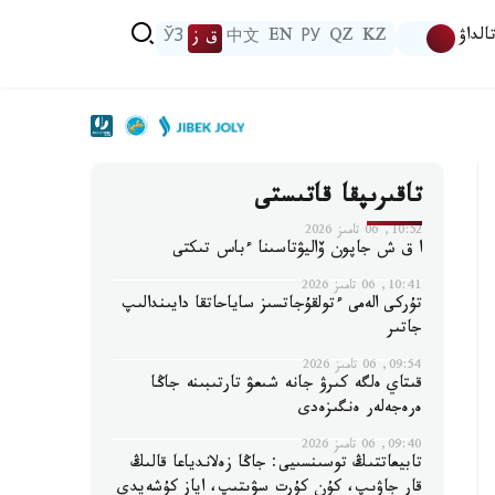
الداۋ
KZ
QZ
РУ
EN
中文
ق ز
ЎЗ
تاقىرىپقا قاتىستى
10:52, 06 تامىز 2026
ا ق ش جاپون ۆاليۋتاسىنا ءباس تىكتى
10:41, 06 تامىز 2026
تۇركى الەمى ءتولقۇجاتسىز ساياحاتقا دايىندالىپ
جاتىر
09:54, 06 تامىز 2026
قىتاي ەلگە كىرۋ جانە شىعۋ تارتىبىنە جاڭا
ەرەجەلەر ەنگىزەدى
09:40, 06 تامىز 2026
تابيعاتتىڭ توسىنسىيى: جاڭا زەلاندياعا قالىڭ
قار جاۋىپ، كۇن كۇرت سۋىتىپ، اياز كۇشەيدى