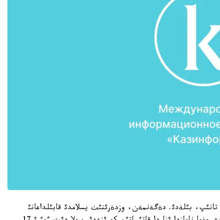
ئ تانئپ، بئلةدئ. دةگةنمةن، وزدةرئنئث يسلامدئ قابئلداعانئ