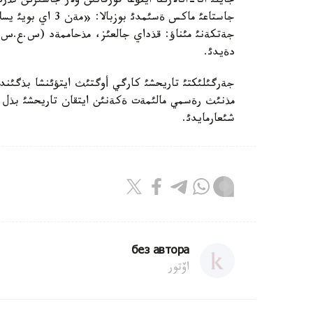
جاستاعئ ماكس ةسئمد
دةيدئ.
مذنئث رةسمي مالئمةت ةكةنئن ايتقان تاريحشئ بذل 
شئعارمايدئ.
без автора
اۆتور