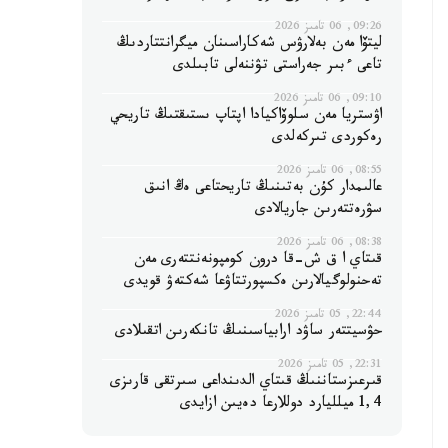
09:26, 06 تامىز 2026
ليتۆا مەن بەلارۋس شەكاراسىنان ميگرانتتاردىڭ
تاعى ءبىر جەراستى تۋننەلى تابىلدى
09:10, 06 تامىز 2026
اۋستريا مەن سلوۆاكيادا اپتاپ ىستىقتىڭ تاريحي
رەكوردى تىركەلدى
08:55, 06 تامىز 2026
عالىمدار كۇن بەتىنىڭ تاريحتاعى ەڭ انىق
سۋرەتتەرىن جاريالادى
08:38, 06 تامىز 2026
قىتاي ا ق ش-قا درون كومپونەنتتەرى مەن
تەحنولوگيالارىن ەكسپورتتاۋعا شەكتەۋ قويدى
22:44, 05 تامىز 2026
حۋسيتتەر ساۋد ارابياسىنىڭ تانكەرىن اتقىلادى
22:31, 05 تامىز 2026
قىرعىزستاننىڭ قىتاي الدىنداعى سىرتقى قارىزى
1,4 ميلليارد دوللارعا دەيىن ازايدى