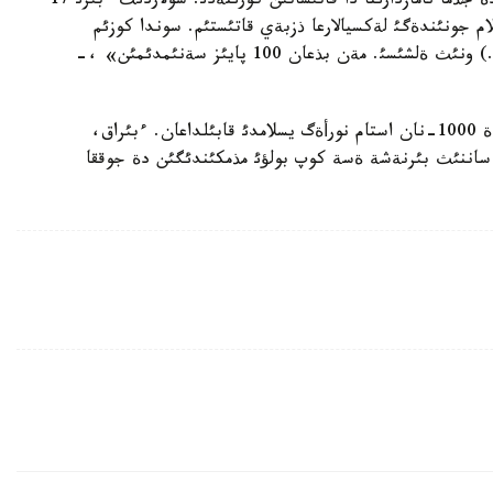
جايلئ اتا-انالارئنا ايتؤعا قورقاتئن ولار جاسئرئن تذردة جذما نامازدارئنا دا قاتئساتئن كورئنةدئ. سولاردئث ءبئرئ 17
ئ بوزبالا: «مةن 3 اي بويئ يسلام جونئندةگئ لةكسيالارعا ذزبةي قاتئستئم. سوندا كوزئم
جةتكةنئ مئناؤ: قذداي جالعئز، مذحاممةد (س.ع.س.) ونئث ةلشئسئ. مةن بذعان 100 پايئز سةنئمدئمئن» ،-
جةرگئلئكتئ تاريحشئ كارگي أوگتئث ايتؤئنشا بذگئندة 1000-نان استام نورأةگ يسلامدئ قابئلداعان. ءبئراق،
ساننئث بئرنةشة ةسة كوپ بولؤئ مذمكئندئگئن دة جوققا