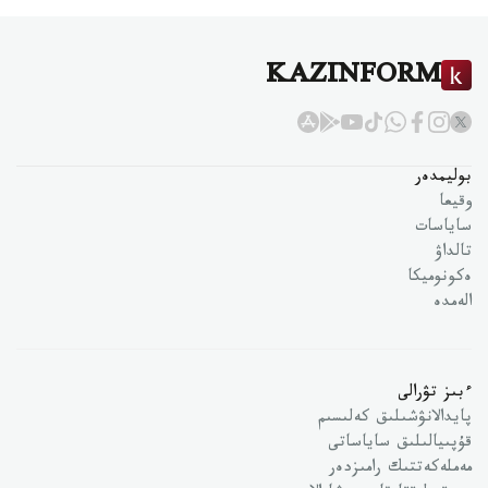
KAZINFORM
بوليمدەر
وقيعا
ساياسات
تالداۋ
ەكونوميكا
الەمدە
ءبىز تۋرالى
پايدالانۋشىلىق كەلىسىم
قۇپىيالىلىق ساياساتى
مەملەكەتتىك رامىزدەر