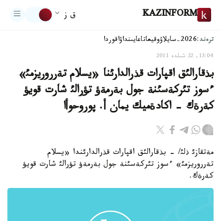
KAZINFORM
ق ز
ترەند:
2026-سايلاۋ
وقيعا
تاعايىنداۋ
اقوردا
13:04, 22 شىلدە 2011
بذقارالئق اقپارات قذرالدارئنا «يسلام تةرروريزمئ»
ءسوز تئركةسئنة جول بةرمةؤ تؤرالئ شارت قويؤ
كةرةك - اكادةميك يمان أ. پوروحوأا
مةتقازئ ذلئ/ - بذقارالئق اقپارات قذرالدارئندا «يسلام
تةرروريزمئ» ءسوز تئركةسئنة جول بةرمةؤ تؤرالئ شارت قويؤ
كةرةك.