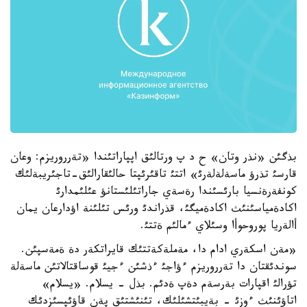
بذگئن «نذر وتان» ح د پ ورتالئق اپپاراتئندا «تةرروريزم: وعان
قارسئ تذرؤ ماسةلةلةرئ» اتتئ تاقئرئپتا حالئقارالئق-تاجئريبةلئك
كونفةرةنسيا بارئسئندا رةسةي جاراتئلئستانؤ عئلئمدارئ
اكادةمياسئنئث اكادةميگئ، قذراندئ ورئس تئلئنة اؤدارعان يمان
أالةريا پوروحوأا وسئلاي ءمالئم ةتتئ.
«مةن اسكةري ادام دا، مةملةكةتتئك قايراتكةر دة ةمةسپئن.
سوندئقتان دا تةرروريزم ءؤاجئ ءذشئن ءجيئ قوساقتالاتئن ماسةلة
تؤرالئ اقپارات بةرسةم دةپ ةدئم. بذل - يسلام. «يسلام»
اتاؤئنئث ءوزئ - بةيبئتشئلئك، تئنئشتئق پةن قاؤئپسئزدئك