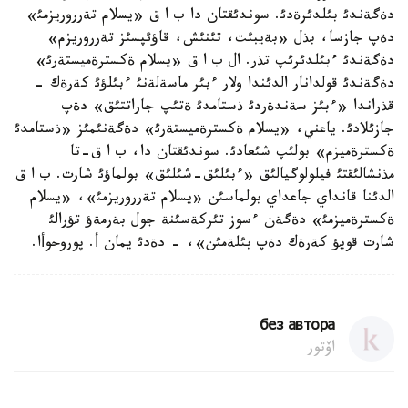
دةگةندئ بئلدئرةدئ. سوندئقتان دا ب ا ق «يسلام تةرروريزمئ»
دةپ جازسا، بذل «بةيبئت، تئنئش، قاؤئپسئز تةرروريزم»
دةگةندئ ءبئلدئرئپ تذر. ال ب ا ق «يسلام ةكسترةميستةرئ»
دةگةندئ قولدانار الدئندا ولار ءبئر ماسةلةنئ ءبئلؤئ كةرةك -
قذراندا «ءبئز سةندةردئ ذستامدئ ةتئپ جاراتتئق» دةپ
جازئلادئ. ياعني، «يسلام ةكسترةميستةرئ» دةگةنئمئز «ذستامدئ
ةكسترةميزم» بولئپ شئعادئ. سوندئقتان دا، ب ا ق-تا
مذنشالئقتئ فيلولوگيالئق «ءبئلئق-شئلئق» بولماؤئ شارت. ب ا ق
الدئنا قانداي جاعداي بولماسئن «يسلام تةرروريزمئ»، «يسلام
ةكسترةميزمئ» دةگةن ءسوز تئركةسئنة جول بةرمةؤ تؤرالئ
شارت قويؤ كةرةك دةپ بئلةمئن»، - دةدئ يمان أ. پوروحوأا.
без автора
اۆتور