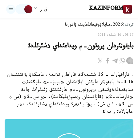
KAZINFORM
ق ز
ترەند:
2026-سايلاۋ
وقيعا
تاعايىنداۋ
اقوردا
08:17, 16 شىلدە 2011
بايقوثئردان پروتون-م ويداعئداي ذشئرئلدئ
. قازاقپارات - 16 شئلدةگة قاراعان تذندة، ماسكةؤ ؤاقئتئمةن
3:16-دا بايقوثئر عارئش ايلاعئنان «بريز-م» بلوگئنئث
سذيةمةلدةؤئمةن «پروتون-م» عارئشتئق زئمئرانئ جانة
«قازسات-2» (قازاقستان رةسپؤبليكاسئ)، «و س-2» (س ة
س-3»، ا ق ش) سپؤتنيكتةرئ ويداعئداي ذشئرئلدئ، دةپ
حابارلادئ ر ب ك.