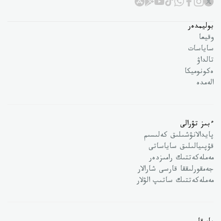
بوليمدەر
وقيعا
ساياسات
تالداۋ
ەكونوميكا
الەمدە
ءبىز تۋرالى
پايدالانۋشىلىق كەلىسىم
قۇپىيالىلىق ساياساتى
مەملەكەتتىك رامىزدەر
جەمقورلىققا قارسى شارالار
مەملەكەتتىك ساتىپ الۋلار