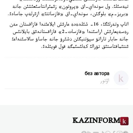
تيةسئلئ. ول سونداي-اق «پروتون» زئمئرانتاسئعئشئن جانة
«بريز-م» بلوگئن، سونداي-اق «قازساتتئ» ازئرلةپ جاسادئ.
اتاپ وتةرلئگئ، 16- شئلدةدة عارئش ايلاعئندا قازاقستان مةن
رةسةيعارئش اراسئندا «قازسات-2» قازاقستاندئق بايلانئس
جانة حابار تاراتؤ سپؤتنيگئن ذشئرؤ جانة جاساؤ سالاسئنداعئ
ئنتئماقتاستئق تؤرالئ كةلئسئمگة قول قويئلدئ.
без автора
اۆتور
KAZINFORM