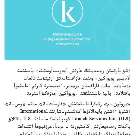
ذشؤ بارئسئن رةسةيلئك عارئش أةدومستأوسئنئث باسشئسئ
ألاديمير پوپوأكين، ونئث قازاقستاندئق ارئپتةسئ تالعات
مذسابايةأ جانة قازاقستان پرةمةر-ءمينيسترئ كارئم ءماسئموأ
باقئلادئ. جالپئ باسشئلئقتئ أ.پوپوأكين جذزةگة اسئردئ.
«پروتون-م» زئمئرانتاسئعئشئن «قازسات-2» جانة «وس-2»
ذشئرؤ ءذشئن پايدالانؤعا كةلئسئم-شارتتئ International
Launch Services Inc. (ILS) كومپانياسئ جاسادئ. ILS باقئلاؤ
پاكةتئ رةسةيعارئش كاسئپورنئ - «م.أ.حرؤنيچةأ اتئنداعئ
مةملةكةتتئك عارئشتئق عئلئمي-وندئرئستئك ورتالئعئنا»