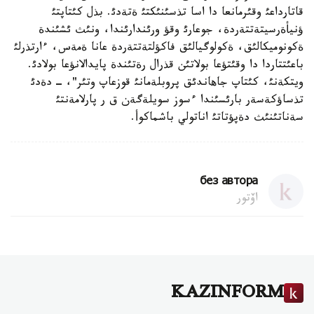
قاتارداعئ وقئرمانعا دا اسا تذسئنئكتئ ةتةدئ. بذل كئتاپتئ
ؤنيأةرسيتةتتةردة، جوعارئ وقؤ ورئندارئندا، ونئث ئشئندة
ةكونوميكالئق، ةكولوگيالئق فاكؤلتةتتةردة عانا ةمةس، ءارتذرلئ
باعئتتاردا دا وقئتؤعا بولاتئن قذرال رةتئندة پايدالانؤعا بولادئ.
ويتكةنئ، كئتاپ جاهاندئق پروبلةمانئ قوزعاپ وتئر"، ‑ دةدئ
تذساؤكةسةر بارئسئندا ءسوز سويلةگةن ق ر پارلامةنتئ
سةناتئنئث دةپؤتاتئ اناتولي باشماكوأ.
без автора
اۆتور
KAZINFORM