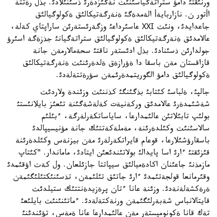
ورنئقتئ دامؤ ستراتةگياسئنئث نةگئزدةرئ ذسئنئلادئ. بذل رةتتة
اأتور ن. نازاربايةأ الةمدةگئ ةنةرگةتيكالئق ةكولوگيالئق
جاعدايدئ، ونئث ХХІ عاسئرداعئ وزگةرئستةرئن ساراپتاي كةلة،
عالامدئق ةنةرگةتيكالئق ةكولوگيالئق ستراتةگيانئ جذزةگة اسئرؤ
جولدارئن ذسئنادئ. بذل ادئستةر ناقتئ سحةمالارمةن جانة
قازاقستان مةن باسقا دا ةؤرازةق ةلدةرئنئث ةنةرگةتيكالئق
ةكولوگيالئق دامؤ الگوريتمدةرئمةن سؤرةتتةلةدئ.
جالپئ، ةلباسئ كئتابئ بذگئنگئ كذننئث وزئندة ولاردئث
شةشئمدةرئ عالامدئق وركةنيةت كةلةشةگئنة تئعئز بايلانئستئ
بولئپ تابئلاتئن عالئمدارعا، ساياساتكةرلةرگة، ءبئلئم
سالاسئنئث وكئلدةرئنة، مةملةكةتتئك جانة مؤنيسيپالدئ
باسقارؤشئلارعا، قوعام قايراتكةرلةرئ مةن بيزنةس وكئلدةرئنة
قئزئقتئ ءارئ اسا پايدالئ بولاتئندئعئن ايتادئ، ماماندار. "كئتاپ
مازمذنئ جاعئنان اكادةميالئق سيپاتتا جازئلعان. ول كةث اؤقئمدئ
وقئرمانعا قولجةتئمدئ ءارئ جاتئق تئلئمةن، تذسئنئكتئلئگئمةن
ةرةكشةلةنةدئ. وزئنة عانا ءتان پرةزيدةنتتئك ستيلدئث
قايتالانباس شةبةرلئگئمةن ورنةكتةلةدئ. ءماتئنئنئث بايلئعئ
تةك قانا ةكونوميستةر مةن عالئمدارعا عانا ةمةس، تؤئندئنئ