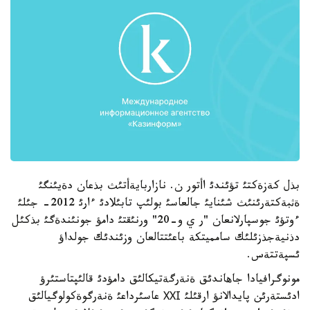
بذل كةزةكتئ تؤئندئ اأتور ن. نازاربايةأتئث بذعان دةيئنگئ
ةثبةكتةرئنئث شئنايئ جالعاسئ بولئپ تابئلادئ ءارئ 2012- جئلئ
ءوتؤئ جوسپارلانعان "ر ي و-20" ورنئقتئ دامؤ جونئندةگئ بذكئل
دذنيةجذزئلئك سامميتكة باعئتتالعان وزئندئك جولداؤ
ئسپةتتةس.
مونوگرافيادا جاهاندئق ةنةرگةتيكالئق دامؤدئ قالئپتاستئرؤ
ادئستةرئن پايدالانؤ ارقئلئ ХХІ عاسئرداعئ ةنةرگوةكولوگيالئق