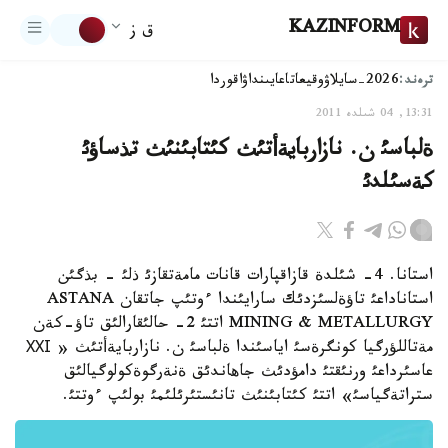
KAZINFORM
ق ز
ترەند:
2026-سايلاۋ
وقيعا
تاعايىنداۋ
اقوردا
13:31, 04 شىلدە 2011
ةلباسئ ن. نازاربايةأتئث كئتابئنئث تذساؤئ
كةسئلدئ
استانا. 4- شئلدة قازاقپارات قانات مامةتقازئ ذلئ - بذگئن
استاناداعئ تاؤةلسئزدئك سارايئندا ءوتئپ جاتقان ASTANA
MINING & METALLURGY اتتئ 2- حالئقارالئق تاؤ-كةن
مةتاللؤرگيا كونگرةسئ اياسئندا ةلباسئ ن. نازاربايةأتئث « ХХІ
عاسئرداعئ ورنئقتئ دامؤدئث جاهاندئق ةنةرگوةكولوگيالئق
ستراتةگياسئ» اتتئ كئتابئنئث تانئستئرئلئمئ بولئپ ءوتتئ.