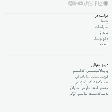
بوليمدەر
وقيعا
ساياسات
تالداۋ
ەكونوميكا
الەمدە
ءبىز تۋرالى
پايدالانۋشىلىق كەلىسىم
قۇپىيالىلىق ساياساتى
مەملەكەتتىك رامىزدەر
جەمقورلىققا قارسى شارالار
مەملەكەتتىك ساتىپ الۋلار