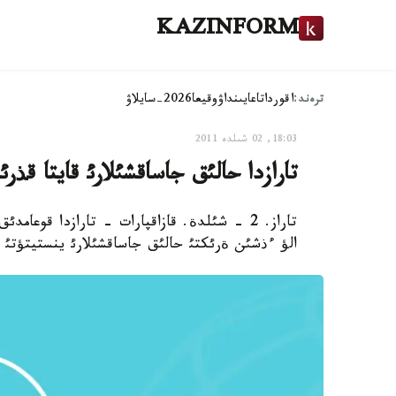
KAZINFORM
ترەند:
اقوردا
تاعايىنداۋ
وقيعا
2026-سايلاۋ
18:03, 02 شىلدە 2011
تارازدا حالئق جاساقشئلارئ قايتا قذرئ
تاراز. 2 - شئلدة. قازاقپارات - تارازدا قوع
الؤ ءذشئن ةرئكتئ حالئق جاساقشئلارئ ينستيتؤتئ ق