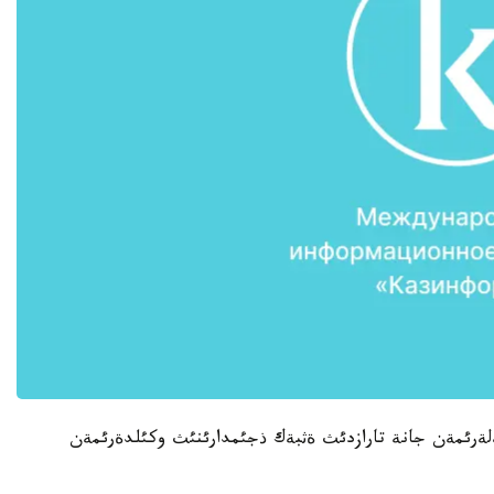
ةلةرئمةن جانة تارازدئث ةثبةك ذجئمدارئنئث وكئلدةرئمةن