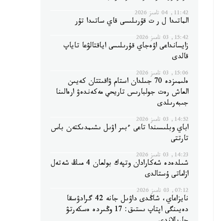
11:42, 04 تامىز 2026
الماتىدا ل ر ت قۇرىلىسى قاي ساتىدا تۇر
15:42, 03 تامىز 2026
زايسانداعى اۋەجاي قۇرىلىسى اياقتالۋعا تاياپ
قالدى
15:06, 03 تامىز 2026
ەلىمىزدە 70 جىلدان استام ۋاقىتتان كەيىن
العاش رەت جولبارىس تاريحي مەكەندەۋ ارەالىنا
جىبەرىلدى
14:52, 03 تامىز 2026
اباي وبلىسىندا تاعى ءبىر اۋىل ىشىمدىكتەن باس
تارتتى
14:23, 03 تامىز 2026
شىلدەدە شەكارادان وتپەك بولعان 4 مىڭ شەتەل
ازاماتى ۇستالدى
07:12, 03 تامىز 2026
نايزاعاي، شاڭدى داۋىل جانە 42 گرادۋسقا
دەيىنگى اپتاپ ىستىق: 17 وڭىردە ەسكەرتۋ