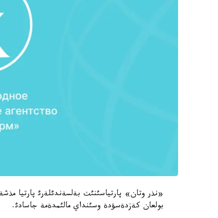
«نذر وتان» پارتياسئنئث بةلسةندئلةرئ پارتيا مذش
بولعان كةزدةسؤدة وسئنداي مالئمدةمة جاسادئ.