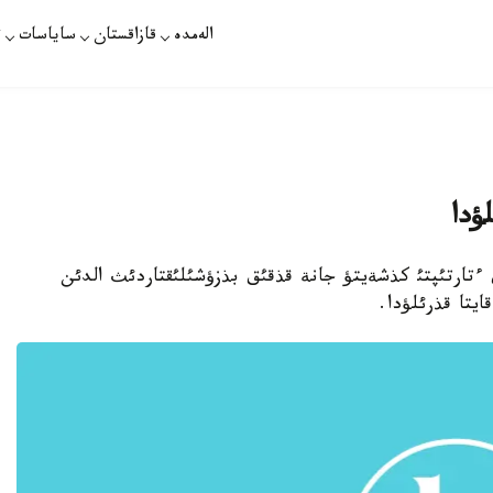
الەمدە
قازاقستان
ساياسات
ت
لؤدا
امدئق ءتارتئپتئ كذشةيتؤ جانة قذقئق بذزؤشئلئقتاردئث الدئن
ايتا قذرئلؤدا.