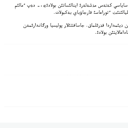
ساياسي كةثةس مذشةلةرئ اينالئساتئن بولادئ»،- دةپ ءمالئم
يالئنئث ءتوراعاسئ قارجاؤباي بةكبولات.
ن ذيئمداردا قذرئلماق. جاساقشئلار پوليسيا ورگاندارئمةن
اعالايتئن بولادئ.