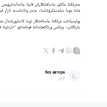
«ةرئكتئ حالئق جاساقشئلارئن قايتا جانداندئرؤمةن 
ةتتئ جوبا ذيلةستئرؤشئسئ، «نذر وتاننئث» تاراز فيل
پوليسيانئث ةرئكتئ جاساقشئلار توبئ كاسئپورئندار مة
بئرئگئپ، وبلئس ورتالئعئنداعئ قوعامدئق ءتارتئپتئ قاد
без автора
اۆتور