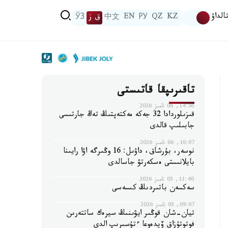
الداۋ
KZ
QZ
РУ
EN
中文
ق ز
ЎЗ
تاقىرىپقا قاتىستى
14:56, 06 تامىز 2026
قىزىلوردادا 32 جەكە مەكتەپتىڭ تەڭ جارتىسى
جابىلىپ قالدى
10:07, 06 تامىز 2026
نوسەر، بۇرشاق، داۋىل: 16 وڭىرگە اۋا رايىنا
بايلانىستى ەسكەرتۋ جاسالدى
11:40, 05 تامىز 2026
سەكسەن باتىردىڭ كىسەسى
09:07, 05 تامىز 2026
تيان-شان قوڭىر ايۋىنىڭ سيرەك ساتتەرىن
فوتوتۇزاق ۆيدەوعا ءتۇسىرىپ الدى