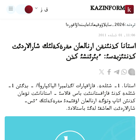
KAZINFORM
ق ز
ترەند:
2026-سايلاۋ
وقيعا
تاعايىنداۋ
اقوردا
11:06, 01 شىلدە 2011
استانا كذنئنةن ارنالعان مةرةكةلئك شارالاردئث
كذنتئزبةسئ: ءبئرئنشئ كذن
استانا. 1- شئلدة. قازاقپارات /گذلميرا الياكپاروأا/ - بذگئن 1-
شئلدة كذنئ قازاقستاننئث باس قالاسئ - استانانئث تؤعان
كذنئن اتاپ وتؤگة ارنالعان اؤقئمدئ مةرةكةلئك ءئس-
شارالاردئث العاشقئ لةگئ باستالادئ.