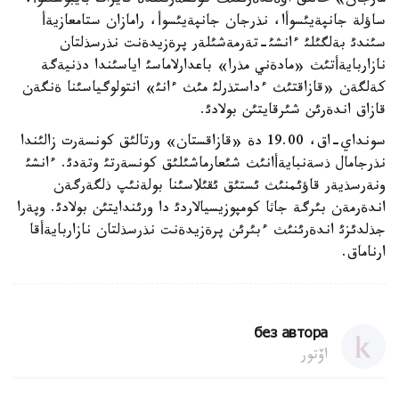
مارجان» حالئق اؤةندةرئنئث كونسةرتئندة قايرات بايبوسئنوأ،
ساؤلة جانپةيئسوأا، نذرجان جانپةيئسوأ، رامازان ستامعازيةأ
سئندئ بةلگئلئ ءانشئ-تةرمةشئلةر پرةزيدةنت نذرسذلتان
نازاربايةأتئث «مادةني مذرا» باعدارلاماسئ اياسئندا دذنيةگة
كةلگةن «قازاقتئث ءداستذرلئ مئث ءانئ» انتولوگياسئنا ةنگةن
قازاق اندةرئن شئرقايتئن بولادئ.
سونداي-اق، 19.00 دة «قازاقستان» ورتالئق كونسةرت زالئندا
نذرجامال ذسةنبايةأانئث شئعارماشئلئق كونسةرتئ وتةدئ. ءانشئ
ونةرسذيةر قاؤئمنئث ئستئق ئقئلاسئنا بولةنئپ ذلگةرگةن
اندةرمةن بئرگة جاثا كومپوزيسيالاردئ دا ورئندايتئن بولادئ. وپةرا
جذلدئزئ اندةرئنئث ءبئرئن پرةزيدةنت نذرسذلتان نازاربايةأقا
ارناماق.
без автора
اۆتور