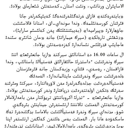
الاساپئران ورناتئپ، ونئث استان-كةستةثئن شئعارماق بولادئ.
«بايتةرةكتة» قازاق ةرتةگئلةرئندةگئ كةيئپكةرلةر جاثا
قئرئنان كورسةتئلمةك. وندا سونداي-اق، استانا قالاسئنئث
جاؤهارلارئ «پيراميدا» (بةيبئتشئلئك پةن كةلئسئم سارايئ)،
«ذشقئش تارةلكة» (سيرك عيماراتئ) جانة «حان شاتئر» سئندئ
عاجايئپ قذرئلئس نئساندارئ كةزدةسةتئن بولادئ.
ال ساعات 16.00 دة استانالئق سيركتة «ازيا جاثعئرئعئ» اتتئ
سيرك ونةرئنئث ءداستذرلئ حالئقارالئق فةستيأالئ باستالئپ، وندا
قازاقستان، رةسةي، قئتاي، وزبةكستان جانة قئرعئزستان
ةلدةرئنئث سيرك ونةرئنئث مايتالماندارئ، الةمدئك
فةستيأالدةردئث جذلدةگةرلةرئ مةن لاؤرةاتتارئ، سيركتئ ومئرئنة
سةرئك ةتكةن اؤلةتتةردئث ذرپاقتارئ ونةر كورسةتةتئن بولادئ.
«ازيا جاثعئرئعئ» - ءتذرلئ اكروباتتئق تريؤكتار مةن باعدارلامالار
كورسةتةتئن الةمنئث تالانتتئ ارتئستةرئن جينايتئن بئرةگةي
شوؤ. مذنداي سيرك ونةرئ فةستيأالئنئث بالاماسئ بذگئندةرئ تةك
ماسكةؤدة عانا بار. الةمنئث بةس ةلئنةن كةلگةن ارتئستةر اپتا
بويئ وزدةرئنئث بئرةگةي باعدارلامالارئمةن استانانئث تذرعئندارئ