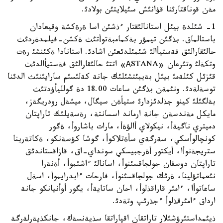
مةن قوناقتارئنا قؤانئش سئيلايتئن بولادئ.
1- شئلدة بيئل استانالئقتار ءذشئن اسا ةرةكشة وقيعادان
باستالماق. بذگئن تيمؤر بةكمامبةتوأتئث ةكشن-فيلمدةردئث
حالئقارالئق فةستيأالئ شئمئلدئعئن اشادئ. استانادا ةكئنشئ رةت
وتكةلئ وتئرعان «АSTANA» اتتئ حالئقارالئق فةستيأالدئث
قئزئل كئلةمئ بيئل بةيبئتشئلئك جانة كةلئسئم سارايئنئث الدئنا
توسةلةدئ. ونئمةن بذگئن ساعات 18.00 دة گولليأؤدتئث
بةلگئلئ كينو جذلدئزدارئ ستيأةن سيگال، ميشةل رودريگةز،
مايكل مةندسةن جانة ارماند اسسانتة، رةسةيلئك تاراپتان
دميتري ناگيةأ، نيكولاي أالؤةأ، مارات باشاروأ، ةگور
كونچالوأسكي، سةرگةي سأةتلاكوأ، گوشا كؤسةنكو، ةكاتةرينا
ستريجةنوأا، أيكتور أةرجبيسكي سونداي-اق، قازاقستاندئق
تاراپتان دوسقان جولجاقسئنوأ، اسانالئ ءاشئموأ، أةنةرا
نئعماتؤلينا، ةرئك جولجاقسئنوأ، فارحات ءابدرايموأ، اسةل
ساعاتوأا، ءامئر قاراقذلوأ، احان ساتايةأ، يگور أوأنيانكو جانة
ارداق ءامئرقذلوأ ءجذرئپ وتةدئ.
ذيئمداستئرؤشئلار تاراتقان اقپاراتقا سذيةنسةك، جانكذيةرلةرگة