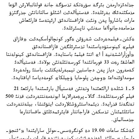
جذلدئزدارمةن بئرگة سؤرةتكة تذسؤگة جانة قولتاثبالارئن الؤعا
مذمكئندئك بةرئلةدئ. فةستيأالدئث اشئلؤ سالتاناتئن جذرگئزؤ
مارات باشاروأ پةن ونئث قازاقستاندئق ارئپتةسئ قارلئعاش
مذحامةدجانوأاعا سةنئپ تاپسئرئلدئ.
ةكشن-فيلمدةردئث شةرؤئن ةگور كونچالوأسكيدئث «قازاق
فيلم» كينوستؤدياسئندا تذسئرئلگةن قازاقستاندئق
«أوزأراششةنية أ ا» اتتئ فيلمئ باستايدئ. قازاقستاندئق كينولةنتا
العاشقئ رةت 33 فورماتئندا كورسةتئلةتئن بولادئ. فةستيأالدئ
كةمةرون دياز پةن دجاستين تيمبةرلةيكتئث باستئ رولدةردئ
سومداؤئنداعئ «وچةن پلوحايا ؤچيلكا» كومةدياسئ اياقتايدئ.
1-5 شئلدة ارالئعئندا وتةتئن فةستيأال بارئسئندا بارلئعئ 21
فيلم كورسةتئلةدئ. گالا-پرةمةرالارعا ابونةمةنتتةردئث قذنئ 500
تةثگةنئ قذرايدئ. ذيئمداستئرؤشئلاردئث ايتؤئنشا، بيلةتتةردئث
ساتئلئمئنان تذسكةن قاراجاتتار قايئرئمدئلئق ماقساتتارعا
جذمسالماق.
كةشكئ ساعات 19.00 دة كونگرةسس-حولل سارايئندا «ءئنجؤ-