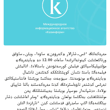
مةرةكةلئك ءئس-شارالار «كةرؤةن» ساؤدا، ويئن-ساؤئق
ورتالئعئنئث كينوتةاترئندا ساعات 12.00 دة «بايتةرةك»
مؤلتيپليكاسيالئق فيلمئن كورسةتؤدةن باستالادئ. اتالمئش
فيلمدةگئ باستئ نئسان كوپشئلئككة كةثئنةن تانئمال
«بايتةرةك» مونؤمةنتئ. سيؤجةت جةلئسئ بويئنشا فانتاستيكالئق
تةرئس كذشتةر تاؤةلسئزدئك كذنئ مةرةكةسئنة بالتا شاپپاق
بولادئ. دذشپاندار جوسپار بويئنشا بةيبئتشئلئك پةن
مولشئلئقتئث بةلگئسئ بولعان «بايتةرةك» ءومئر اعاشئنئث ذشار
بيئگئندةگئ الئپ سامذرئق قذسئنئث كذن ءتارئزدئ التئن
تذستةس جذمئرتقاسئن ذرلاؤئ ءتيئس. سول ارقئلئ الةمدة