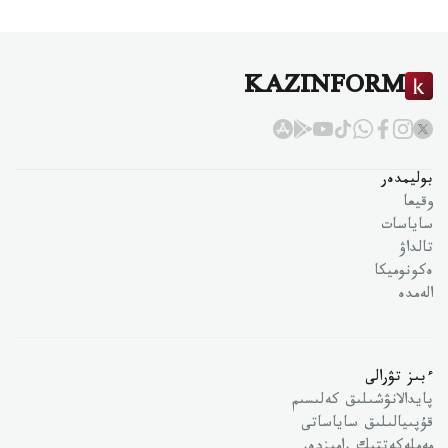
KAZINFORM
بوليمدەر
وقيعا
ساياسات
تالداۋ
ەكونوميكا
الەمدە
ءبىز تۋرالى
پايدالانۋشىلىق كەلىسىم
قۇپىيالىلىق ساياساتى