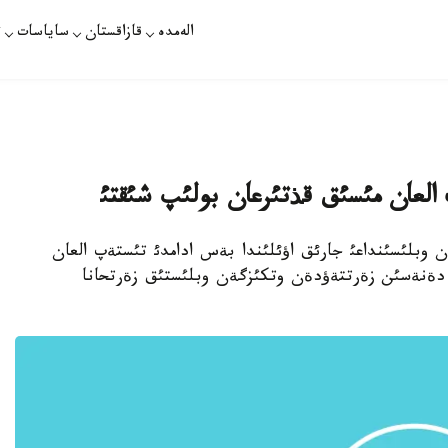
الەمدە
قازاقستان
ساياسات
ت
 العان مئسئق قذتئرعان بولئپ شئقتئ
زاقستان وبلئسئنداعئ جارئق اؤئلئندا بةس ادامدئ تئستةپ العان
دةنةسئن زةرتتةؤدةن وتكئزگةن وبلئستئق زةرتحانا