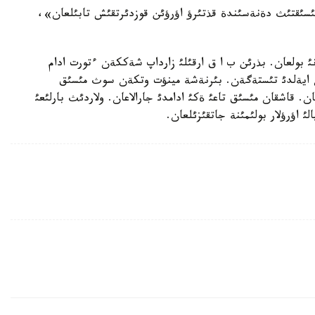
 اكتئسئنة ساي مئسئقتئث دةنةسئندة قذتئرؤ اؤرؤئن قوزدئرتقئش تابئلعان»،
تةيئك، وقيعا 21- ماؤسئم كذنئ بولعان. بذرئن ب ا ق ارقئلئ زارداپ شةككةن ءتورت ادام
ةن ايةلدئ تئستةگةن. بئرنةشة مينؤت وتكةن سوث مئسئق
ن. قاشقان مئسئق تاعئ ةكئ ادامدئ جارالاعان. ولاردئث بارلئعئ