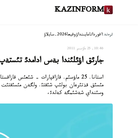
KAZINFORM
ترەند:
اقوردا
تاعايىنداۋ
وقيعا
2026-سايلاۋ
10:46, 25 ماۋسىم 2011
جارئق اؤئلئندا بةس ادامدئ تئستةپ
استانا. 25 ماؤسئم. قازاقپارات - شئعئس قا
مئسئق قذتئرعان بولئپ شئقتئ. ولگةن مئسئقتئث 
وسئنداي شةشئمگة كةلدئ،