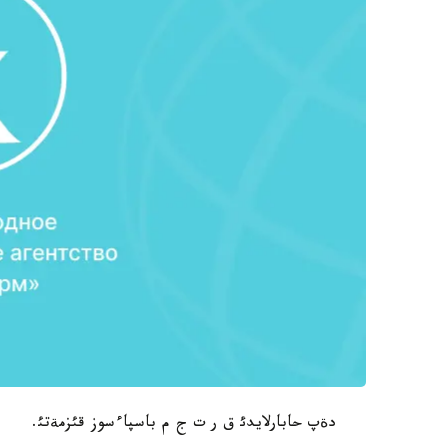
دةپ حابارلايدئ ق ر ت ج م باسپاءسوز قئزمةتئ.