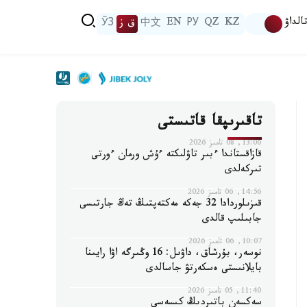
الداۋ
KZ
QZ
РУ
EN
中文
ق ز
ЎЗ
تاقىرىپقا قاتىستى
13:06, 08 تامىز 2026
قازاقستاندا ءبىر تاۋلىكتە ءۇش ورمان ءورتى
تىركەلدى
14:56, 06 تامىز 2026
قىزىلوردادا 32 جەكە مەكتەپتىڭ تەڭ جارتىسى
جابىلىپ قالدى
10:07, 06 تامىز 2026
نوسەر، بۇرشاق، داۋىل: 16 وڭىرگە اۋا رايىنا
بايلانىستى ەسكەرتۋ جاسالدى
11:40, 05 تامىز 2026
سەكسەن باتىردىڭ كىسەسى