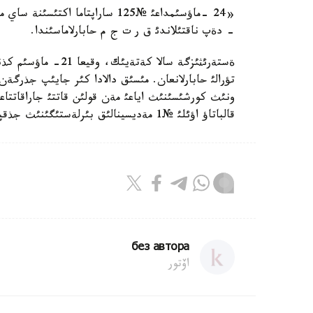
«24 -ماؤسئمداعئ №125 ساراپتاما
- دةپ ناقتئلاندئ ق ر ت ج م حابارلاماسئندا.
ةستةرئثئزگة سالا كة
تؤرالئ حابارلانعان. مئسئق دالادا كئر جايئپ جذرگ
ونئث كورشئسئنئث اياعئ مةن قولئن قاتتئ جاراقاتتاعا
قالباتاؤ اؤئلئ №1 مةديسينالئق بئرلةستئگئنئث جذقپالئ اؤرؤلار بولئمئنة جاتقئزئلعان.
без автора
اۆتور