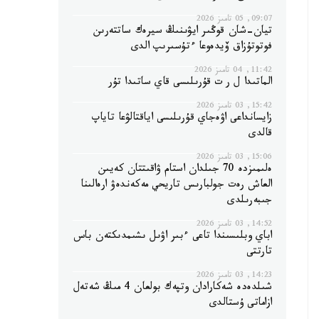
09:07, 05 تامىز 2026
تيان-شان قوڭىر ايۋىنىڭ سيرەك ساتتەرىن
فوتوتۇزاق ۆيدەوعا ءتۇسىرىپ الدى
11:42, 04 تامىز 2026
الماتىدا ل ر ت قۇرىلىسى قاي ساتىدا تۇر
15:42, 03 تامىز 2026
زايسانداعى اۋەجاي قۇرىلىسى اياقتالۋعا تاياپ
قالدى
15:06, 03 تامىز 2026
ەلىمىزدە 70 جىلدان استام ۋاقىتتان كەيىن
العاش رەت جولبارىس تاريحي مەكەندەۋ ارەالىنا
جىبەرىلدى
14:52, 03 تامىز 2026
اباي وبلىسىندا تاعى ءبىر اۋىل ىشىمدىكتەن باس
تارتتى
14:23, 03 تامىز 2026
شىلدەدە شەكارادان وتپەك بولعان 4 مىڭ شەتەل
ازاماتى ۇستالدى