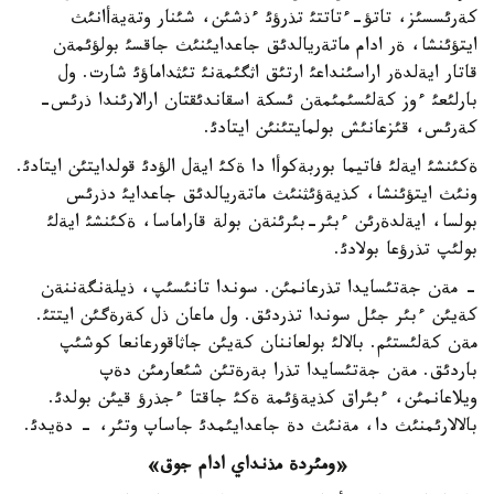
كةرئسسئز، تاتؤ-ءتاتتئ تذرؤئ ءذشئن، شئنار وتةيةأانئث
ايتؤئنشا، ةر ادام ماتةريالدئق جاعدايئنئث جاقسئ بولؤئمةن
قاتار ايةلدةر اراسئنداعئ ارتئق اثگئمةنئ تئثداماؤئ شارت. ول
بارلئعئ ءوز كةلئسئمئمةن ئسكة اسقاندئقتان ارالارئندا ذرئس-
كةرئس، قئزعانئش بولمايتئنئن ايتادئ.
ةكئنشئ ايةلئ فاتيما بوربةكوأا دا ةكئ ايةل الؤدئ قولدايتئن ايتادئ.
ونئث ايتؤئنشا، كذيةؤئثنئث ماتةريالدئق جاعدايئ دذرئس
بولسا، ايةلدةرئن ءبئر-بئرئنةن بولة قاراماسا، ةكئنشئ ايةلئ
بولئپ تذرؤعا بولادئ.
- مةن جةتئسايدا تذرعانمئن. سوندا تانئسئپ، ذيلةنگةننةن
كةيئن ءبئر جئل سوندا تذردئق. ول ماعان ذل كةرةگئن ايتتئ.
مةن كةلئستئم. بالالئ بولعاننان كةيئن جاثاقورعانعا كوشئپ
باردئق. مةن جةتئسايدا تذرا بةرةتئن شئعارمئن دةپ
ويلاعانمئن، ءبئراق كذيةؤئمة ةكئ جاقتا ءجذرؤ قيئن بولدئ.
بالالارئمنئث دا، مةنئث دة جاعدايئمدئ جاساپ وتئر، - دةيدئ.
«ومئردة مذنداي ادام جوق»