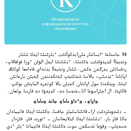
58 جاستاعئ ءابساتتار مئرزابةكوأتئث ءبئرئنشئ ايةلئ شئنار
وتةيةأا كذيةؤئنئث ةكئنشئ، ءذشئنشئ ايةل الؤئن ءوزئ قولقالاپ،
رذقساتئن بةرگةن ةكةن. شئنار وتةيةأا بذنداي قادامعا كولئك
اپاتئنا ءتذسئپ، بالاسئ شةتئنةپ كةتكةننةن كةيئن بارعانئن
ايتتئ. ويتكةنئ سول اپاتتان كةيئن بالا كوتةرة المايتئن بولئپ
قالئپتئ. ال اجئراسؤعا اتا-ةنةسئ دة، كذيةؤئ دة قارسئ بولعان.
«اپا»، «ءداؤ ماما» جانة «ماما»
- ذشةؤمئزدئث ارا-قاتئناسئمئز جاقسئ. ةكئنشئ ايةلئ فاتيمادان
ةكئ قئز بار. ءذشئنشئ ايةلئ كذلايحاننان - ءتورت قئز. قئزدار
ةسةيئپ، وقؤعا تذسكةن سوث ةكئنشئ ايةلئ فاتيمانئ ءبئر ءذي