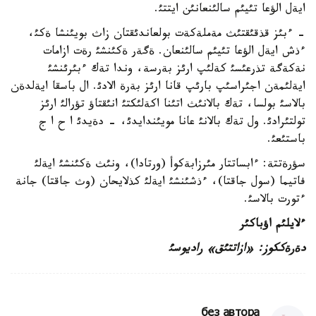
ايةل الؤعا تئيئم سالئنعانئن ايتتئ.
- ءبئز قذقئقتئث مةملةكةت بولعاندئقتان زاث بويئنشا ةكئ،
ءذش ايةل الؤعا تئيئم سالئنعان. ةگةر ةكئنشئ رةت ازامات
نةكةگة تذرعئسئ كةلئپ ارئز بةرسة، وندا تةك ءبئرئنشئ
ايةلئمةن اجئراسئپ بارئپ قانا ارئز بةرة الادئ. ال باسقا ايةلدةن
بالاسئ بولسا، تةك بالانئث اتئنا اكةلئكتئ انئقتاؤ تؤرالئ ارئز
تولتئرادئ. ول تةك بالانئ عانا مويئندايدئ، - دةيدئ ا ح ا ج
باستئعئ.
سؤرةتتة: ءابساتتار مئرزابةكوأ (ورتادا)، ونئث ةكئنشئ ايةلئ
فاتيما (سول جاقتا)، ءذشئنشئ ايةلئ كذلايحان (وث جاقتا) جانة
ءتورت بالاسئ.
ءلايلئم اؤباكئ
ر
دةرةككوز: «ازاتتئق» راديوسئ
без автора