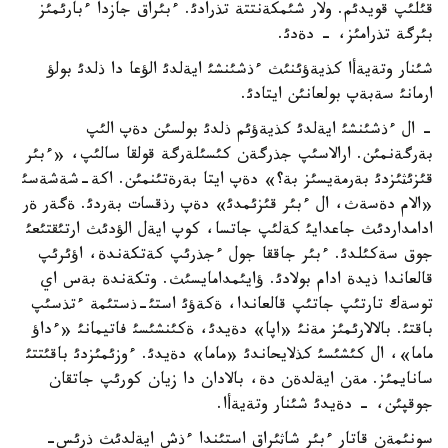
قئلئپ قويدئم. ولار شئمكةنتتة تذرادئ. ءبئراق جازدا ءبارئمئز
بئرگة تذرامئز، - دةدئ.
شئنار وتةيةأا كذيةؤئنئث ءذشئنشئ ايةلدئ الؤعا دا ذلدئ بولؤ
ارمانئ سةبةپ بولعانئن ايتادئ.
- ال ءذشئنشئ ايةلدئ كذيةؤئم ذلدئ بولسئن دةپ الئپ
بةرگةنمئن. ارالاسئپ جذرگةن كئسئلةرگة قولقا سالئپ، «ءبئر
قئزئثئزدئ بةرمةيسئز بة؟» دةپ ايتا بةرةتئنمئن. اكة-شةشةسئ
«الام دةسةث، ال ءبئر قئزئمدئ» دةپ رذقسات بةردئ. ةگةر ةر
ادامداردئث جاعدايئ كةلئپ جاتسا، كوپ ايةل الؤدئث ارتئقتئعئ
جوق سةكئلدئ. ءبئر جاققا جول ءجذرئپ كةتكةندة، اؤئرئپ
قالعاندا ذيدة ادام بولادئ. ؤايئمدامايسئث. وتكةندة بةس اي
توسةك تارتئپ جاتئپ قالعاندا، ةكةؤئ استئ-ذستئمة ءتذسئپ
باقتئ. بالالارئمئز مةنئ «اپا» دةيدئ، ةكئنشئسئ فاتيمانئ «ءداؤ
ماما»، ال كئشئسئ كذلايحاندئ «ماما» دةيدئ. ءوزئمئزدئ باقئتتئ
سانايمئز. مةن ايةلدةن دة، بالادان دا زيان كورئپ جاتقان
جوقپئن، - دةيدئ شئنار وتةيةأا.
سونئمةن قاتار ءبئر شاثئراق استئندا ءذش ايةلدئث ذرئس-