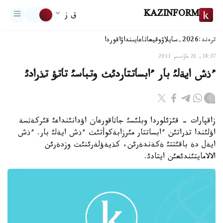
KAZINFORM
ق ز
ترەند:
2026-سايلاۋ
وقيعا
تاعايىنداۋ
اقوردا
18:37, 21 ماۋسىم 2011
ءذش ايةلئ بار ءابساتتاردئث وتباسئ تاتؤ تذرادئ
زاقپارات - قئزئلوردا وبلئسئ جاثاقورعان اؤدانئنداعئ قئركةثسة
اؤلئندا تذراتئن ءابساتتار مئرزابةكوأتئث ءذش ايةلئ بار. ءذش
ايةل دة باقئتتئ ةكةندةرئن، كذيةؤلةرئنئث وزدةرئن
الالامايتئندئعئن ايتادئ.