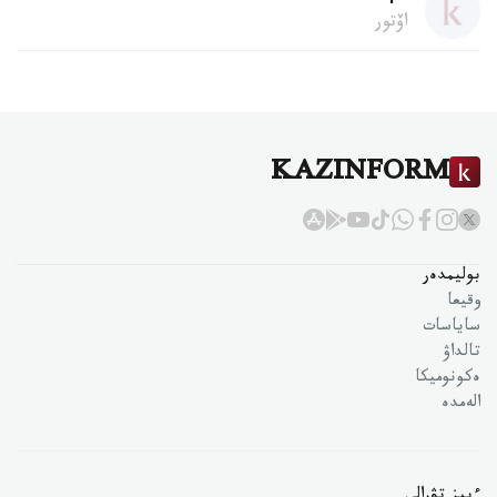
اۆتور
KAZINFORM
بوليمدەر
وقيعا
ساياسات
تالداۋ
ەكونوميكا
الەمدە