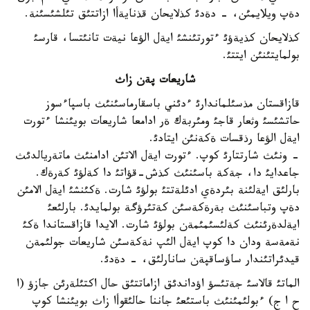
دةپ ويلايمئن، - دةدئ كذلايحان قذنايةأا ازاتتئق تئلشئسئنة.
كذلايحان كذيةؤئ ءتورتئنشئ ايةل الؤعا نيةت تانئتسا، قارسئ
بولمايتئنئن ايتتئ.
شاريعات پةن زاث
قازاقستان مذسئلماندارئ ءدئني باسقارماسئنئث باسپاءسوز
حاتشئسئ وثعار قاجئ ومئربةك ةر ادامعا شاريعات بويئنشا ءتورت
ايةل الؤعا رذقسات ةكةنئن ايتادئ.
- ونئث شارتتارئ كوپ. ءتورت ايةل الاتئن ادامنئث ماتةريالدئث
جاعدايئ دا، جةكة باسئنئث كذش-قؤاتئ دا كةلؤئ كةرةك.
بارلئق ايةلئنة بئردةي ادئلةتتئ بولؤئ شارت. ةكئنشئ ايةل الامئن
دةپ وتباسئنئث بةرةكةسئن كةتئرؤگة بولمايدئ. بارلئعئ
ايةلدةرئنئث كةلئسئمئمةن بولؤئ شارت. الايدا قازاقستاندا ةكئ
نةمةسة ودان دا كوپ ايةل الئپ نةكةسئن شاريعات جولئمةن
قيدئراتئندار ساؤساقپةن سانارلئق، - دةدئ.
الماتئ قالاسئ جةتئسؤ اؤداندئق ازاماتتئق حال اكتئلةرئن جازؤ (ا
ح ا ج) ءبولئمئنئث باستئعئ جاننا حالئقوأا زاث بويئنشا كوپ