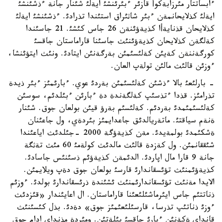
ءابساتتار مئرزابةكوأ قازئر ءبئرئنشئ ايةلئ شئنار جانة ءذشئنشئ
ايةلئ كذلايحانمةن ءبئر شاثئراق استئندا تذرادئ. ءذشئنشئ ايةلئ
كذلايحان قذنايةأا كذيةؤئنةن 26 جاس كئشئ. 21 جاسئندا
كةلگةن كذلايحان كذيةؤئنئث جاسئنا قاراماستان جاقسئ
كورگةننةن كةيئن كةلئسئمئن بةرگةنئن ايتادئ. ونئث ايتؤئنشا،
ءوزئن قالئث مالئن تولةپ العان.
- بارلئعئ بالا ءذشئن كةلئسئمئن بةردئ عوي. ءبارئمئز ءبئر ذيدة
تذرامئز. قذدا ءتذسئپ كةلگةندة دة ءبارئن ءبئلدئم، سوسئن
كةلئسئمئمدئ بةردئم. كةلئسئم بةرؤ قيئن بولعان جوق. شئنار
ةنةم سياقتئ. ماتةريالدئق جاعدايمئز بئردةي، ول جاعئنان
ةشكئمدئ بولمةيدئ. مةن كذيةؤگة 2000 -جئلدئث اياعئندا
شئققانمئن. ول كةزدة قالئث مالدئث كولةمئ 60 مئث تةثگة
جانة 9 قارا مال اپاردئ. الدئمةن كذيةؤئم ذسئنئس جاسادئ.
كذيةؤئمنئث تؤئسقاندارئ قارسئ بولعان جوق دةپ ويلايمئن.
الايدا مةنئث تؤئسقاندارئمنئث ئشئندة ذرئسقاندارئ بولدئ. ءوزئم
ذناتتئم جاس ايئرماشئلئعئنا قاراماستان. ال اعايئندار «قئزدئث
ءوزئ ذناتئپ تذرسا، قارسئلئعئمئز جوق» دةدئ. بذل كئسئنئث
قانداي ةكةنئن ءبارئ جاقسئ بئلةتئن. ومئردة مذنداي ادام جوق