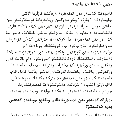
يلاهي باقئتقا كةنةلتةدئ.
قاسيةتتئ كذندةر مةن تذندةردة ةرةكشة نازارعا الاتئن
جايتتاردئث ءبئرئ: ءومئر سذرگةن ورتامئزداعئ قوثسئلارئمئز بةن
جاقئن دوس-جاراندارئمئز، ارئپتةستةر مةن كذندةلئكتئ قارئم-
قاتئناستاعئ ادامدارمةن بئرگة بولؤئمئز بولئپ تابئلادئ. قاسيةتتئ
كذندةر مةن تذندةردة بذل كوكةيدة جذرگةن كذمان تؤعئزعان
سذراقتارئمئزعا جاؤاپ ئزدةپ، كوپشئلئك ورتاداعئ ءوز
بولمئسئمئزدئ سئن كوزئنةن وتكئزسةك، ءوز-ءوزئمئزدئ جاثاشا
تذلةتؤگة مذمكئندئك تؤدئرتاتئنئمئز ءسوزسئز. ادام بالاسئ كذن
وتكةن سايئن وزگةرئسكة ذشئراپ وتئرادئ. مذنداي جاعدايدا
وزگةرئس جاقسئ، جاعئمدئ تذرعئدان بولئپ جاتسا قذبا-قذپ.
قاسيةتتئ كذندةر مةن تذندةر دة بئزگة يگئلئك تذرعئسئنان
قاقپالارئن اشئپ، ءبئزدئث عذمئرئمئزداعئ كةدةرگئلةردئ
جويئپ، تابئستئ، ءئسئمئز بةرةكةلئ بولؤئنا وث اسةر ةتةدئ.
مذباراك كذندةر مةن تذندةردئ قالاي وتكئزؤ جونئندة كةثةس
بةرة كةتسةثئز؟