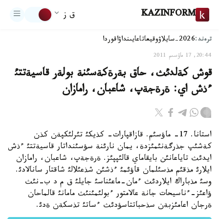
KAZINFORM
ق ز
ترەند:
2026-سايلاۋ
وقيعا
تاعايىنداۋ
اقوردا
20:44, 17 ماۋسىم 2011
قوش كةلدئث، حاق بةرةكةسئنة بولةر قاسيةتتئ
ءذش اي: ةرةجةپ، شاعبان، رامازان
استانا. 17- ماؤسئم. قازاقپارات- كذيكئ تئرلئكپةن كذن
كةشئپ جذرگةنئمئزدة، يمان نارئنة سؤسئنداتار قاسيةتتئ ءذش
ايدئث تاياعانئن بايقاماي قالئپپئز. ةرةجةپ، شاعبان، رامازان
ايلارئ مذقئم مذسئلمان قاؤئمئ ءذشئن شذعئلالئ شاقتار سانالادئ.
وسئ مذباراك ايلاردئث ءمان-ماعئناسئ جايلئ ق م د ب-نئث
ؤاعئز-ءناسيحات جانة عالامتور ءبولئمئنئث مامانئ قالماحان
ةرجان اعامئزبةن سذحباتتاسؤدئث ءساتئ تذسكةن ةدئ.