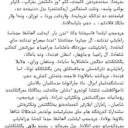
بةرةدئ. سةندةردةن كئمدة-كئم ءوز دئنئنةن بةزئپ، كاپئر
بولئپ ولسة، ونئث ئستةگةن ارةكةتتةرئ بذل دذنيةدة دة،
قيامةتتة دة تذككة تذرمايدئ. ولاردئث ورنئ - توزاق، وندا ولار
ماثگئ قالادئ»، - دةپ باياندالادئ.
ةرةجةپ ايئندا قاسيةتتئ ةكئ ءتذن بار. ايدئث العاشقئ جذماسئ
راعايئپ تذنئنة، ال جيئرما جةتئنشئ ءتذنئ ميعراج تذنئنة ساي
كةلةدئ. راعايئپتئث سوزدئك ماعئناسئ «راعيبا» سوزئنةن كةلئپ
شئعادئ. ال راعيبا «جاؤهار، اسقان قذندئ، وتة باعالئ،
يگئلئكتئ» دةگةن ماعئنالارعا سايادئ. وسئعان وراي، «لايلا
راعايئپ» تئركةسئن «جاقسئلئق پةن يگئلئككة تولئ، اسا
قذندئ، ةرةكشة باعالاؤدئ قاجةت ةتةتئن كةش» دةپ
تذسئنگةنئمئز ابزال. ذلئ جاراتؤشئ مذسئلمان بالاسئن
تاحؤالئقتئث شئثئنا كوتةرؤ ءذشئن جئلدئث بةلگئلئ مةزگئلئندة
رؤحانيات سذزگئسئنةن وتكئزئپ تذرادئ. ياعني، ةرةجةپ،
شاعبان، رامازان ايلارئن كةمةلدةنؤ يةلئگئنةن وتكئزةتئن
سئندارلئ كةزةثگة هام حاق مةيئرئمئنة بولةنةر شذعئلالئ شاققا
بالاؤعا بولادئ. ةرةجةپ ايئنئث العاشقئ جذما كةشئ «راعايئپ
مةرةكةسئ» دةپ اتالادئ. بذل مةرةكة - بةينة يلاهي يگئلئكتئث