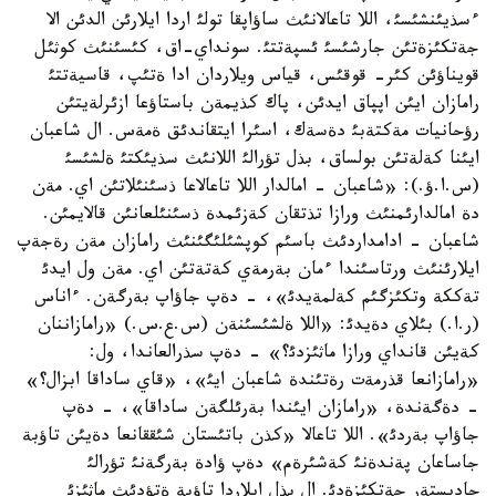
ءسذيئنشئسئ، اللا تاعالانئث ساؤاپقا تولئ اردا ايلارئن الدئن الا
جةتكئزةتئن جارشئسئ ئسپةتتئ. سونداي-اق، كئسئنئث كوثئل
قويناؤئن كئر- قوقئس، قياس ويلاردان ادا ةتئپ، قاسيةتتئ
رامازان ايئن اپپاق ايدئن، پاك كذيمةن باستاؤعا ازئرلةيتئن
رؤحانيات مةكتةبئ دةسةك، اسئرا ايتقاندئق ةمةس. ال شاعبان
ايئنا كةلةتئن بولساق، بذل تؤرالئ اللانئث سذيئكتئ ةلشئسئ
(س.ا.ؤ.): «شاعبان - امالدار اللا تاعالاعا ذسئنئلاتئن اي. مةن
دة امالدارئمنئث ورازا تذتقان كةزئمدة ذسئنئلعانئن قالايمئن.
شاعبان - ادامداردئث باسئم كوپشئلئگئنئث رامازان مةن رةجةپ
ايلارئنئث ورتاسئندا ءمان بةرمةي كةتةتئن اي. مةن ول ايدئ
تةككة وتكئزگئم كةلمةيدئ»، - دةپ جاؤاپ بةرگةن. ءاناس
(ر.ا.) بئلاي دةيدئ: «اللا ةلشئسئنةن (س.ع.س.) «رامازاننان
كةيئن قانداي ورازا ماثئزدئ؟» - دةپ سذرالعاندا، ول:
«رامازانعا قذرمةت رةتئندة شاعبان ايئ»، «قاي ساداقا ابزال؟»
- دةگةندة، «رامازان ايئندا بةرئلگةن ساداقا»، - دةپ
جاؤاپ بةردئ». اللا تاعالا «كذن باتئستان شئققانعا دةيئن تاؤبة
جاساعان پةندةنئ كةشئرةم» دةپ ؤادة بةرگةنئ تؤرالئ
حاديستةر جةتكئزةدئ. ال بذل ايلاردا تاؤبة ةتؤدئث ماثئزئ