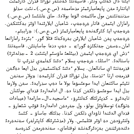
ايئنا دال كةلئپ وتئر. قاسيةتتئ كةشتةر تؤرالئ قذران كارئمئث
اياتتارئ مةن پايعامبارئمئز مذحاممةد (س.ع.س.)-نئث سذلؤ
سذننةتئنةن مول مالئمةت الؤعا بولادئ. حاق ةلشئسئ (س.ع.س.)
رامازان ايئمةن قاتار ةرةجةپ، شاعبان ايلارئندا اؤئز بةكئتكةن.
ةرةجةپ ايئ كئرگةندة پايعامبارئمئز (س.ع.س.): «راببئم،
ةرةجةپ پةن شاعبان ايلارئن بةرةكةلئ قئلا گور. ءبئزدئ رامازانعا
امان-ةسةن جةتكئزة گور!» - دةپ دذعا جاسايتئن. قاسيةتتئ
ءذش اي ةرةجةپ ايئمةن (بيئلعئ ماؤسئم ايئنئث 2 -جذلدئزئ)
باستالدئ. ءاسئلئ، ةرةجةپ يسلام ءدئنئ كةلمةي تذرئپ تا
قذرمةتتئ اي سانالعان. يسلام ءدئنئ كةلئسئمةن بذل ايعا دةگةن
قذرمةت ارتا ءتذستئ. بذل تؤرالئ قذران كارئمدة: «ولار سةنةن
تئيئم سالئنعان ايدا سوعئسؤعا بولا ما دةپ سذرايدئ. سةن ولارعا
بذل ايدا سوعئسؤ ذلكةن كذنا دة. ال ادامداردئ قذداي جولئنان
تايدئرؤ - كذپئرلئك كةلتئرؤ، ءماسجيد-ال-حارامدا (عيبادات
ةتؤگة) توسقاؤئل بولؤ، ول جةردةن ادامداردئ قؤئپ شئعارؤ -
قذداي الدئندا تاؤداي ذلكةن كذنا. بذلئك جاساؤ - كئسئ
ولتئرؤدةن دة اؤئر قئلمئس. ولار (مذشئرئك كاپئرلةر) سةندةردئ
دئندةرئثنةن بةزدئرگةنشة توقتاماي، سةندةرمةن كذرةسة