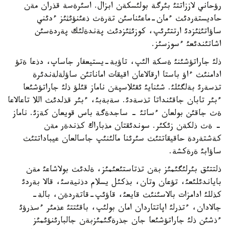
رؤحاني لاززاتتئ بئرگة بولئسكةن ابزال. اسئرةسة قذران مةن
حاديستةردئث ءمان-ماعئناسئن تةرةث ذعئنؤئثئز ءدئني
ساؤاتئثئزدئ ارتتئرئپ، كوزئثئزدئث پةندةلئك پةردةسئن
اشاتئندئعئ ءسوزسئز.
ذلئ جاراتؤشئنئ ةسكة الئپ، تاؤبة-يستيعفار جاساپ، دذعا ةتؤ
ادامنئث ءاؤ باستا ارقالاعان اقيقات اماناتئن ساؤلةلةندئرة
تذسةرئ بةلگئلئ. شئنايئ ئقئلاسپةن ناماز قئلؤ ذلئ جاراتؤشئعا
ءبئر تابان جاقئنداتا تذسةدئ. سةبةبئ، ءبئر قذلدئث اللا تاعالاعا
ةث جاقئن بولعان ءساتئ - ساجدةگة باس قويعان كةزئ. ناماز
- ةث ذلكةن زئكئر. سوندئقتان مذباراك كذندةر مةن
كةشتةردة حاقيقاتتئث سئرئنا مالئنئپ جاسالعان عيباداتتئث
ساؤابئ ةرةكشة.
ذلتتئق بئرلئگئمئز بةن تذتاستئعئمئز، ةلدئث بولاشاعئ مةن
باياندئلئعئ، تؤعان وتان، بذكئل يسلام دذنيةسئ، قالا بةردئ
كذللئ ادامزات بالاسئنئث قايعئ، قاؤئپ-قاتةردةن، بالة-
جالادان، ءتذرلئ اپاتتاردان امان بولئپ، باقئتتئ عذمئر ءسذرؤئ
ءذشئن ذلئ جاراتؤشئعا جان جذرةگئمئزبةن جالبارئنؤئمئز