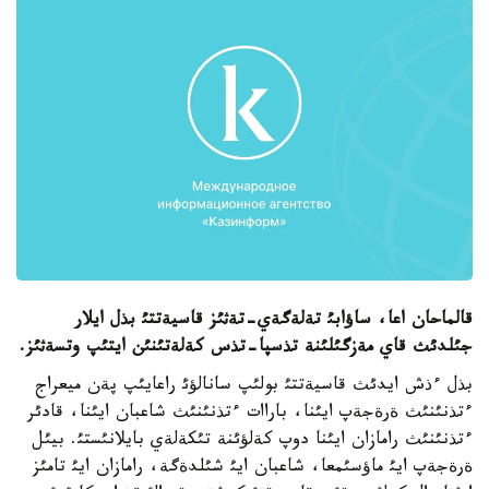
قالماحان اعا، ساؤابئ تةلةگةي-تةثئز قاسيةتتئ بذل ايلار
جئلدئث قاي مةزگئلئنة تذسپا-تذس كةلةتئنئن ايتئپ وتسةثئز.
بذل ءذش ايدئث قاسيةتتئ بولئپ سانالؤئ راعايئپ پةن ميعراج
ءتذنئنئث ةرةجةپ ايئنا، باراات ءتذنئنئث شاعبان ايئنا، قادئر
ءتذنئنئث رامازان ايئنا دوپ كةلؤئنة تئكةلةي بايلانئستئ. بيئل
ةرةجةپ ايئ ماؤسئمعا، شاعبان ايئ شئلدةگة، رامازان ايئ تامئز