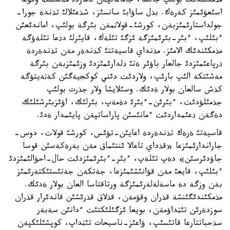
مذمكئندئك بولئپ جاتسا، جاماعاتپةن نامازدئ مةشئتتة وقؤعا
اسئعؤئمئز كةرةك. بذل ساؤابئ سانسئز، شذعئلالئ تذندة جورا-
جولداستارئمئزبةن، كورشئ-قولاثمةن بئرگة بولئپ، اماندئعئن
ءبئلئپ، ءبئر-بئرئمئزگة ئزگئ تئلةك، قايئرلئ دذعا تئلةؤگة
مذمكئندئك الامئز. مذنداي قاسيةتتئ كذندةر مةن تذندةردة
ذرپاعئمئزدئ جالعار باؤئر ةتئ ذلدارئمئزدئ وزئمئزبةن بئرگة
مةشئتكة الئپ بارئپ، ولاردئث دئني كوكجيةگئن كةثةيتؤگة
كذش سالعان بولار ةدئك. وسئلايشا ولار جذرت بولئپ
جذمئلؤدئث، ءبئرئن-ءبئرئ دةمةپ، بئرلئك، اؤئزبئرشئلئك
دةگةن ذعئمداردئث ءمانئسئن پاراساتپةن پايئمدار ةدئ.
قاسيةتئ ةرةك تذندةردة اعايئن-تؤئس، كورشئ قولاث، دوس-
جاراندارئمئزعا «قذداي تاعالا ئنتئماق مةن بةرةكةسئن قوسا
جاؤدئرسئن» دةپ تئلةپ، ءبئر-ءبئرئمئزدئث حال-احؤالئمئزدئ
ءبئلئپ، قايعئ مةن قؤانئشئمئزعا، جةتكةن جةتئستئكتةرئمئز
بةن وزگة دة ماسةلةلةرئمئزگة ورتاقتاسا العان بولار ةدئك.
مذمكئندئگئنشة قذران وقؤمةن، قذلاق قذرئشئن قاندئرار قذران
سوزدةرئن تئثداؤمةن، بويعا ئزگئلئكتئث ءدانئن سةبةر
سذحباتتارعا قاتئسئپ، ؤاعئز-ناسيحات تئثداپ، كوپشئلئكپةن