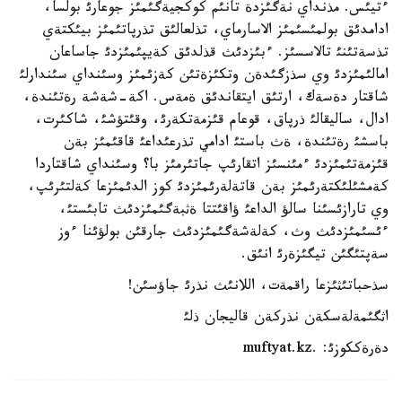
ءتيئس. مذنداي نةگئزدة تانئم كوكجيةگئمئز جوعارئ بولسا،
ادامدئق بولمئسئمئز الاسارماي، تذلعالئق تذرپاتئمئز بيئكتةي
تذسةتئنئ تالاسسئز. ءبئزدئث قذلدئق كةيپئمئزدئ جاساعان
امالئمئزدئ وي سذزگئدةن وتكئزةتئن كةزئمئز وسئنداي سئندارلئ
شاقتار دةسةك، ارتئق ايتقاندئق ةمةس. اكة-شةشة رةتئندة،
ادال، ساليقالئ ذرپاق، قوعام قئزمةتكةرئ، وقئتؤشئ، شاكئرت،
باسشئ رةتئندة، ةث باستئ ادامي تذرعئداعئ قاقئمئز بةن
قئزمةتئمئزدئ ءمئنسئز اتقارئپ جاتئرمئز با؟ وسئنداي شاقتاردا
كةمشئلئكتةرئمئز بةن قاتةلةرئمئزدئ كوز الدئمئزعا كةلتئرئپ،
وي تارازئسئنا سالؤ الداعئ ؤاقئتتا ةثبةگئمئزدئث تابئستئ،
ءئسئمئزدئث وث، كةلةشةگئمئزدئث جارقئن بولؤئنا ءوز
سةپتئگئن تيگئزةرئ انئق.
سذحباتئثئزعا راقمةت، اللانئث نذرئ جاؤسئن!
اثگئمةلةسكةن نذركةن قاليجان ذلئ
دةرةككوزئ: .muftyat.kz