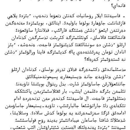
قانداي؟
- قاسيةتتئ ايلار رؤحانيات كةنئن ذثعؤعا ذندةپ، ءبئزدئ يلاهي
قازئنانئث جاؤهارئ بولؤعا باؤليدئ. ايتالئق، بويئمئزدئ مةثدةگةن
دةرتتةن ايئعؤ ءذشئن ةمشئگة قارالئپ، قذلانتازا ساؤئعؤدئ
قانشالئقتئ قالاساق، كوثئلئمئزگة كئربئث تذسئرگةن كذنادان
ارئلؤ ءذشئن دة سونشالئقتئ كذيئنؤئمئز قاجةت. ةندةشة، ءبئز
انادان تؤعان پةرئشتةدةي پاك كذيئمئزگة قايتا ورالؤئمئز ءذشئن
نة ئستةؤئمئز كةرةك؟
مذسئلماندئق ذكئمدةرگة قذلاق تذرةر بولساق، كذنادان ارئلؤ
ءذشئن «تاؤبة» جانة «يستيعفار» پسيحوتةحنيكالئق
جاتتئعؤلارئن جاساؤئمئز شارت. بذل ريتؤال بويئنشا تاؤبةنئ
تئلمةن بئرگة دئلمةن ايتئپ، بار ئقئلاسئمئزبةن پاكتئككة
ذمتئلؤئمئز قاجةت. ال قاسيةتتئ كذندةر مةن تذندةردة ادام
تئكةلةي ذلئ جاراتؤشئعا جالبارئنئپ، تاؤبة-يستيعفار جاساؤمةن
ادامدئق ئزگئ سةزئمدةرئنة ية بولؤعا كذش سالادئ. وسئلايشا،
شذعئلالئ شاقتا جاساعان عيباداتئمئز بةينة رؤح قولباسشئسئ
ئسپةتتئ ءبئزدئ پةندةلئك الةمنئث شئثئراؤئنان الئپ شئعئپ،