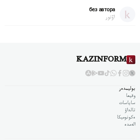
без автора
اۆتور
KAZINFORM
بوليمدەر
وقيعا
ساياسات
تالداۋ
ەكونوميكا
الەمدە