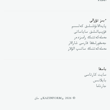
الەمدە
ءبىز تۋرالى
پايدالانۋشىلىق كەلىسىم
قۇپىيالىلىق ساياساتى
مەملەكەتتىك رامىزدەر
جەمقورلىققا قارسى شارالار
مەملەكەتتىك ساتىپ الۋلار
باسقا
سايت كارتاسى
بايلانىس
جارناما
© 2026 «KAZINFORM» حاق