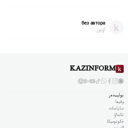
без автора
اۆتور
KAZINFORM
بوليمدەر
وقيعا
ساياسات
تالداۋ
ەكونوميكا