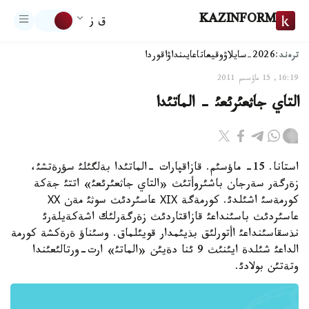
KAZINFORM
ق ز
ترەند:
2026-سايلاۋ
وقيعا
تاعايىنداۋ
اقوردا
16:19, 15 ماۋسىم 2011
التاي جاثعئرئعئ - الماتئدا
استانا. 15- ماؤسئم. قازاقپارات -الماتئدا بةلگئلئ سؤرةتشئ،
زةرگةر سةرجان باشئروأتئث «التاي جاثعئرئعئ» اتتئ جةكة
كورمةسئ اشئلدئ. كورمةگة ХІХ عاسئردئث سوثئ مةن ХХ
عاسئردئث باسئنداعئ قازاقتاردئث زةرگةرلئك اشةكةيلةرئ
نذسقاسئنداعئ اأتورلئق بذيئمدار قويئلماق. وسئناؤ ةرةكشة كورمة
الداعئ شئلدة ايئنئث 9 ئنا دةيئن «الماتئ» ارت-ورتالئعئندا
وتةتئن بولادئ.