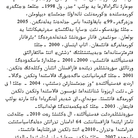
جوعارئ ناگرادالارعا ية بولئپ ءجذر. ول 1998- جئلعئ «جئگةر»
كورمةسئندة «كورمةنئث تاثداؤلئ جذمئسئ» ديپلومئن،
«زةرگةر-99» بايقاؤئندا باس جذلدةنئ يةلةنگةن. 2005
-جئلئ يؤنةسكو-نئث «ساپا بةلگئسئ» سةرتيفيكاتئنا ية
بولعان. سونئمةن قاتار سؤرةتشئ شةتةلدةردةگئ ءبئرقاتار
كورمةلةرگة قاتئسقان. اتاپ ايتساق، 2000 -جئلئ
قئرعئزستانداعئ «بةيبئتشئلئك ءذشئن» اتتئ حالئقارالئق
فةستيأالئنة قاتئسئپ، 2000-2001 -جئلدارئ ماسكةؤدةگئ
ورتالئق سؤرةتشئلةر ذيئندة قازاقستان اتئنان وكئلدئك ةتكةن.
2001 -جئلئ گةرمانيانئث ماگدةبؤرگ قالاسئندا وتكةن «گالا-
ارت» فةستيأالئندة ءوز جذمئستارئن ذسئنئپ، 2004 - جئلئ ا ق
ش-تئث اريزونا شتاتئنداعئ تؤسسون قالاسئندا وتكةن ذلكةن
كورمةگة قاتئستئ. سونداي-اق شةبةر أةنگريادا ةكئ مارتة بولئپ
قايتقان. 2003- جئلئ كةچكةمةتتةگئ قولدانبالئ-
سؤرةتشئلةردئث فةستيأالئنة، ال ةكئنشئ رةت 2010- جئلدئث
تامئز ايئندا قازاقستاننئث 64 ادامنان تذراتئن دةلةگاسياسئنئث
قذرامئندا «تذران-2010» اتتئ ذلكةن قذرئلتايعا قاتئستئ،