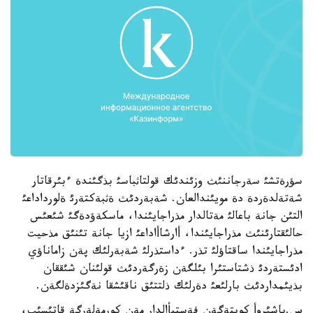
سؤرةتشئ سةرجاننئث وزئندئك قولتاثباسئ بذگئندة ءبئرقاتار
شةتةلدةردة دة مويئندالعان. شةبةردئث ةثبةكتةرئ ةلورداداعئ
التئن جانة باعالئ مةتالدار مذراجايئندا، ماسكةؤدةگئ شئعئس
حالئقتارئنئث مذراجايئندا، أارشاأاداعئ ازيا جانة تئنئق مذحيت
مذراجايئندا ساقتاؤلئ تذر. ءداستذرلئ شةبةرلئك پةن زاماناؤي
ادئستةردئ ذشتاستئرا بئلگةن زةرگةردئث قولئنان شئققان
بذيئمداردئث بارلئعئ دةرلئك ذلتتئق ناقئشقا نةگئزدةلگةن.
س.باشئروأ كوپتةگةن فةستيأالدار مةن كورمةلةرگة قاتئسئپ،