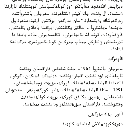
پاريجدة 2007- جئلئ وتكةن جوعارئ سان اپتاسئندا ورالدئق
ديزاينةر اقكةنجة دةأياتكو ءوز كوللةكسياسئن كوپشئلئك نازارئنا
ذسئندئ. ال ونئث جاثا كيئم ذلگئلةرئنة سةرجان باشئروأتئث
زةرگةرلئك بذيئمدارئ ءسان بةرگةن بولاتئن. ارئپتةستةرئ ول
جايئندا «باشئروأ - حالئق يگئلئگئن ايرئقشا باعالاي بئلةتئن،
قازاقتاردئث كونة اشةكةيلةرئن، كئلةمدةرئن جانة باسقا دا
تذرمئستئق زاتتارئن جيناپ جذرگةن كوللةكسيونةر» دةگةندئ
ايتادئ.
قاپةرگة
سةرجان باشئروأ 1964- جئلئ شئعئس قازاقستان وبلئسئ
تارباعاتاي اؤدانئنئث اقجار اؤئلئندا دذنيةگة كةلگةن. گوگول
اتئنداعئ الماتئ مةملةكةتتئك كوركةمسؤرةت ؤچيليششةسئن،
1991- جئلئ الماتئ مةملةكةتتئك تةاتر-كوركةمونةر ينستيتؤتئن
تامامداعان. رةسپؤبليكالئق كوركةمسؤرةت كوللةدجئنئث
وقئتؤشئسئ. قازاقستان سؤرةتشئلةر وداعئنئث مذشةسئ.
اأتور: بةك مةرگةن
دةرةككوز:«الاش ايناسئ» گازةتئ