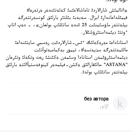
الؤعا بولادئ.
«اتالمئش شارالاردئ تاماشالاعئسئ كةلةتئندةر ةرتةرةك
قيمئلداعاندارئ ابزال. سةبةبئ بئلتئر بارلئق كونسةرتتةرگة
بيلةتتةر ماؤسئمنئث 25 ئندة ساتئلئپ بولعان»، - دةپ اتاپ
ءوتتئ ذيئمداستئرؤشئلار.
استاناداعئ مةرةكةلئك ءئس-شارالاردئث رةسمي سايتئنداعئ
مالئمةتتةرگة سذيةنسةك، تيمؤر بةكمامبةتوأتئث
ذيئمداستئرؤئمةن استانادا وسئمةن ةكئنشئ رةت وتكةلئ وتئرعان
"ASTANA" حالئقارالئق ةكشن-فيلمدةر كينوفةستيأالئنة بارلئق
بيلةتتةر ساتئلئپ بولدئ.
без автора
اۆتور