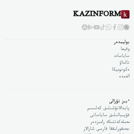
KAZINFORM
بوليمدەر
وقيعا
ساياسات
تالداۋ
ەكونوميكا
الەمدە
ءبىز تۋرالى
پايدالانۋشىلىق كەلىسىم
قۇپىيالىلىق ساياساتى
مەملەكەتتىك رامىزدەر
جەمقورلىققا قارسى شارالار