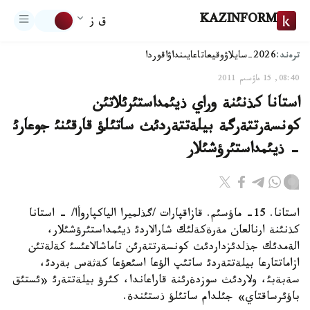
KAZINFORM
ق ز
ترەند:
2026-سايلاۋ
وقيعا
تاعايىنداۋ
اقوردا
08:40, 15 ماۋسىم 2011
استانا كذنئنة وراي ذيئمداستئرئلاتئن
كونسةرتتةرگة بيلةتتةردئث ساتئلؤ قارقئنئ جوعارئ
- ذيئمداستئرؤشئلار
استانا. 15- ماؤسئم. قازاقپارات /گذلميرا الياكپاروأا/ - استانا
كذنئنة ارنالعان مةرةكةلئك شارالاردئ ذيئمداستئرؤشئلار،
الةمدئك جذلدئزداردئث كونسةرتتةرئن تاماشالاعئسئ كةلةتئن
ازاماتتارعا بيلةتتةردئ ساتئپ الؤعا اسئعؤعا كةثةس بةردئ،
سةبةبئ، ولاردئث سوزدةرئنة قاراعاندا، كئرؤ بيلةتتةرئ «ئستئق
باؤئرساقتاي» جئلدام ساتئلؤ ذستئندة.