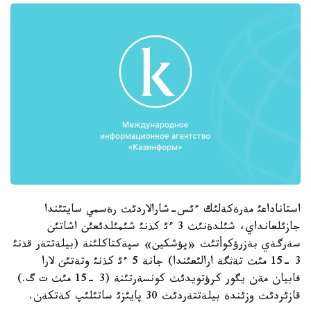
استاناداعئ مةرةكةلئك ءئس-شارالاردئث رةسمي سايتئندا
جازئلعانداي، شئلدةنئث 3 ءئ كذنئ شئمئلدئعئن اشاتئن
سةرگةي بةزرؤكوأتئث «پؤشكين» سپةكتاكلئنة (بيلةتتةر قذنئ
3 -15 مئث تةثگة ارالئعئندا) جانة 5 ءئ كذنئ وتةتئن لارا
فابيان مةن يگور كرؤتويدئث كونسةرتئنة (3 -15 مئث ت گ.)
قازئردئث وزئندة بيلةتتةردئث 30 پايئزئ ساتئلئپ كةتكةن.