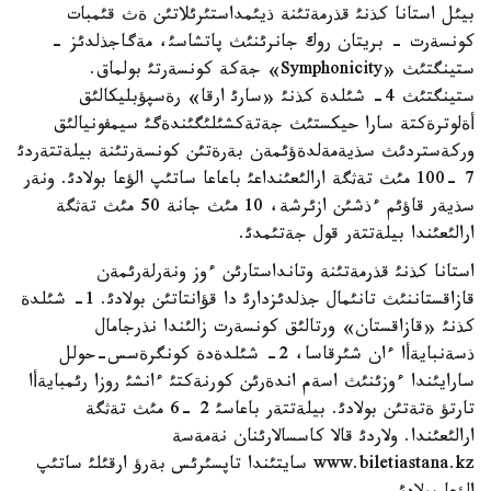
بيئل استانا كذنئ قذرمةتئنة ذيئمداستئرئلاتئن ةث قئمبات
كونسةرت - بريتان روك جانرئنئث پاتشاسئ، مةگاجذلدئز -
ستينگتئث «Symphonicity» جةكة كونسةرتئ بولماق.
ستينگتئث 4- شئلدة كذنئ «سارئ ارقا» رةسپؤبليكالئق
أةلوترةكتة سارا حيكستئث جةتةكشئلئگئندةگئ سيمفونيالئق
وركةستردئث سذيةمةلدةؤئمةن بةرةتئن كونسةرتئنة بيلةتتةردئ
7 -100 مئث تةثگة ارالئعئنداعئ باعاعا ساتئپ الؤعا بولادئ. ونةر
سذيةر قاؤئم ءذشئن ازئرشة، 10 مئث جانة 50 مئث تةثگة
ارالئعئندا بيلةتتةر قول جةتئمدئ.
استانا كذنئ قذرمةتئنة وتانداستارئن ءوز ونةرلةرئمةن
قازاقستاننئث تانئمال جذلدئزدارئ دا قؤانتاتئن بولادئ. 1- شئلدة
كذنئ «قازاقستان» ورتالئق كونسةرت زالئندا نذرجامال
ذسةنبايةأا ءان شئرقاسا، 2- شئلدةدة كونگرةسس-حولل
سارايئندا ءوزئنئث اسةم اندةرئن كورنةكتئ ءانشئ روزا رئمبايةأا
تارتؤ ةتةتئن بولادئ. بيلةتتةر باعاسئ 2 -6 مئث تةثگة
ارالئعئندا. ولاردئ قالا كاسسالارئنان نةمةسة
www.biletiastana.kz سايتئندا تاپسئرئس بةرؤ ارقئلئ ساتئپ