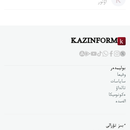
اۆتور
KAZINFORM
بوليمدەر
وقيعا
ساياسات
تالداۋ
ەكونوميكا
الەمدە
ءبىز تۋرالى