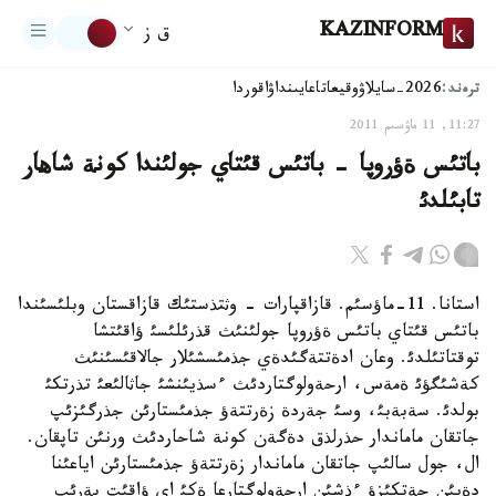
KAZINFORM
ق ز
ترەند:
2026-سايلاۋ
وقيعا
تاعايىنداۋ
اقوردا
11:27, 11 ماۋسىم 2011
باتئس ةؤروپا - باتئس قئتاي جولئندا كونة شاهار
تابئلدئ
استانا. 11-ماؤسئم. قازاقپارات - وثتذستئك قازاقستان وبلئسئندا
باتئس قئتاي باتئس ةؤروپا جولئنئث قذرئلئسئ ؤاقئتشا
توقتاتئلدئ. وعان ادةتتةگئدةي جذمئسشئلار جالاقئسئنئث
كةشئگؤئ ةمةس، ارحةولوگتاردئث ءسذيئنشئ جاثالئعئ تذرتكئ
بولدئ. سةبةبئ، وسئ جةردة زةرتتةؤ جذمئستارئن جذرگئزئپ
جاتقان ماماندار حذرلذق دةگةن كونة شاحاردئث ورنئن تاپقان.
ال، جول سالئپ جاتقان ماماندار زةرتتةؤ جذمئستارئن اياعئنا
دةيئن جةتكئزؤ ءذشئن ارحةولوگتارعا ةكئ اي ؤاقئت بةرئپ