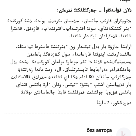
الئپتئ.
ذلان قؤاندئقوأ - جةرگئلئكتئ تذرعئن:
«توپئراق قازئپ جاتساق، جذمساق بئردةثة بولدئ. ذشئ كورئندئ
ءبئر كئشكةنتاي. سونئ اقئرئنداپ-اقئرئنداپ، قازدئق. قذمئرا
شئقتئ. قذمئرادان تيئندار شئقتئ.
ارابشا جازؤئ بار بذل تيئندار ون ءبئرئنشئ عاسئرعا تيةسئلئ.
عالئمداردئث ايتؤئنا قاراعاندا، سول كةزدةگئ باعامةن
ةسةپتةگةندة قذنئ دا تئم جوعارئ بولعان كورئنةدئ. ةندئ بذل
جادئگةرلةر مذراجايعا تاپسئرئلماق. ال، وسئ ماثدا زةرتتةؤ
جذرگئزئپ جاتقان 80 ادام ةكئ اي ئشئندة حذرلذق قالاسئنئث
بار قذپياسئن اشئپ ءبئتؤئ ءتيئس. ونان ءارئ باتئس قئتاي
باتئس ةؤروپا جولئنئث قذرئلئسئ قايتا جالعاساتئن بولادئ.
دةرةككوز: 7-ارنا
без автора