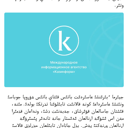
وتئر.
جيئرما ءبئرئنشئ عاسئردئث باتئس قئتاي باتئس ةؤروپا جوباسئ
ونئنشئ عاسئرداعئ كونة قالانئث تابئلؤئنا تذرتكئ بولدئ. مئنة،
قئشتان جاسالعان قؤئرشاق، جةبةنئث ذشئ، ونداعان قذمئرا
مةن اس ئشؤگة ارنالعان ئدئستار جانة تاندئر پئسئرؤگة
ارنالعان ورنةكتئ پةش. بذل جاثادان تابئلعان حذرلذق قالاسئ