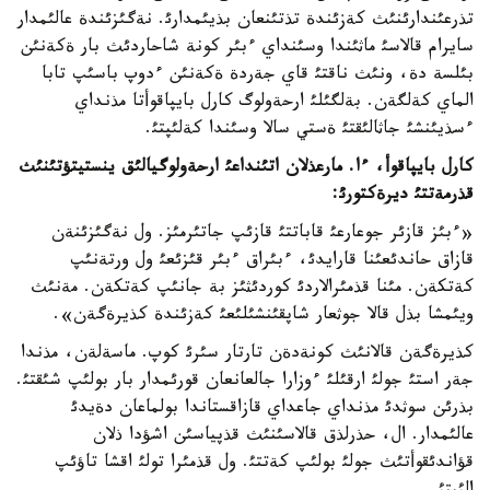
تذرعئندارئنئث كةزئندة تذتئنعان بذيئمدارئ. نةگئزئندة عالئمدار
سايرام قالاسئ ماثئندا وسئنداي ءبئر كونة شاحاردئث بار ةكةنئن
بئلسة دة، ونئث ناقتئ قاي جةردة ةكةنئن ءدوپ باسئپ تابا
الماي كةلگةن. بةلگئلئ ارحةولوگ كارل بايپاقوأتا مذنداي
ءسذيئنشئ جاثالئقتئ ةستي سالا وسئندا كةلئپتئ.
كارل بايپاقوأ، ءا. مارعذلان اتئنداعئ ارحةولوگيالئق ينستيتؤتئنئث
قذرمةتتئ ديرةكتورئ:
«ءبئز قازئر جوعارعئ قاباتتئ قازئپ جاتئرمئز. ول نةگئزئنةن
قازاق حاندئعئنا قارايدئ، ءبئراق ءبئر قئزئعئ ول ورتةنئپ
كةتكةن. مئنا قذمئرالاردئ كوردئثئز بة جانئپ كةتكةن. مةنئث
ويئمشا بذل قالا جوثعار شاپقئنشئلئعئ كةزئندة كذيرةگةن».
كذيرةگةن قالانئث كونةدةن تارتار سئرئ كوپ. ماسةلةن، مذندا
جةر استئ جولئ ارقئلئ ءوزارا جالعانعان قورئمدار بار بولئپ شئقتئ.
بذرئن سوثدئ مذنداي جاعداي قازاقستاندا بولماعان دةيدئ
عالئمدار. ال، حذرلذق قالاسئنئث قذپياسئن اشؤدا ذلان
قؤاندئقوأتئث جولئ بولئپ كةتتئ. ول قذمئرا تولئ اقشا تاؤئپ