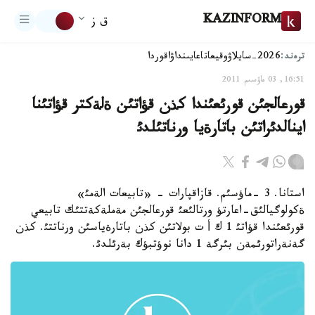
KAZINFORM
ق ز
ترەند:
2026-سايلاۋ
وقيعا
تاعايىنداۋ
اقوردا
16:51, 03 ماۋسىم 2011
قورعالجئن قورئعئندا كذن قؤاتئن ةلةكتر قؤاتئنا
اينالدئراتئن باتارةيا ورناتئلدئ
استانا. 3 -ماؤسئم. قازاقپارات - «تابيعات الةمئ»
ةكولوگيالئق-اعارتؤ ورتالئعئ قورعالجئن مةملةكةتتئك تابيعي
قورئعئندا قؤاتئ 1 ك أ ت بولاتئن كذن باتارةياسئن ورناتتئ. كذن
گةنةراتورئمةن بئرگة 1 دانا نوؤتبؤك بةرئلدئ.