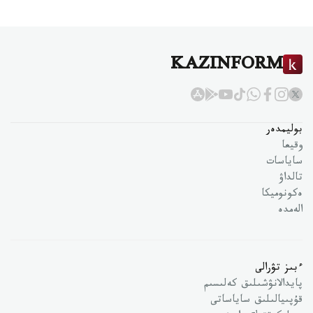
KAZINFORM
بوليمدەر
وقيعا
ساياسات
تالداۋ
ەكونوميكا
الەمدە
ءبىز تۋرالى
پايدالانۋشىلىق كەلىسىم
قۇپىيالىلىق ساياساتى