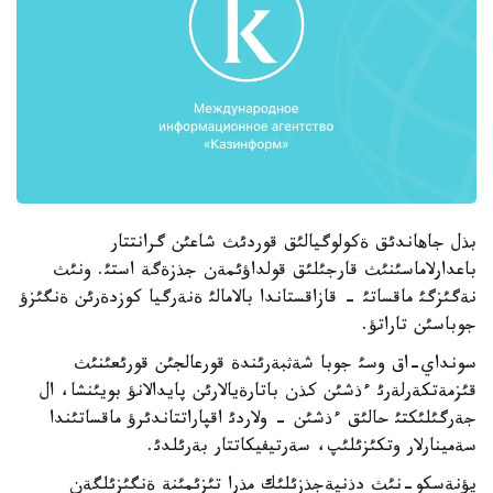
بذل جاهاندئق ةكولوگيالئق قوردئث شاعئن گرانتتار
باعدارلاماسئنئث قارجئلئق قولداؤئمةن جذزةگة استئ. ونئث
نةگئزگئ ماقساتئ - قازاقستاندا بالامالئ ةنةرگيا كوزدةرئن ةنگئزؤ
جوباسئن تاراتؤ.
سونداي-اق وسئ جوبا شةثبةرئندة قورعالجئن قورئعئنئث
قئزمةتكةرلةرئ ءذشئن كذن باتارةيالارئن پايدالانؤ بويئنشا، ال
جةرگئلئكتئ حالئق ءذشئن - ولاردئ اقپاراتتاندئرؤ ماقساتئندا
سةمينارلار وتكئزئلئپ، سةرتيفيكاتتار بةرئلدئ.
يؤنةسكو-نئث دذنيةجذزئلئك مذرا تئزئمئنة ةنگئزئلگةن