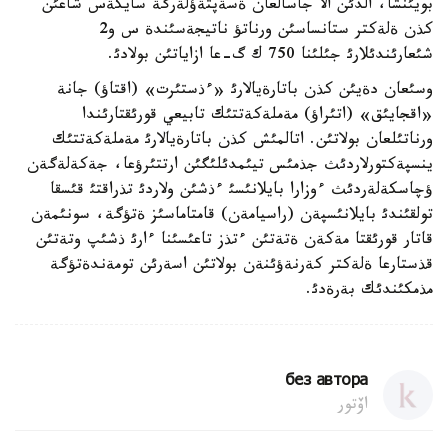
بويئنشا، الدئن الا جاسالعان ةسةپتةؤلةرگة سايكةس شاعئن
كذن ةلةكتر ستانساسئن ورناتؤ ناتيجةسئندة س و2
شئعارئندئلارئ جئلئنا 750 ك گ-عا ازاياتئن بولادئ.
وسئعان دةيئن كذن باتارةيالارئ «ءذستئرت» (اقتاؤ) جانة
«اقجايئق» (اتئراؤ) مةملةكةتتئك تابيعي قورئقتارئندا
ورناتئلعان بولاتئن. اتالمئش كذن باتارةيالارئ مةملةكةتتئك
ينسپةكتورلاردئث جذمئس تيئمدئلئگئن ارتتئرؤعا، جةكةلةگةن
ؤچاسكةلةردئث ءوزارا بايلانئسئ ءذشئن ولاردئ تذراقتئ قئسقا
تولقئندئ بايلانئسپةن (راسيامةن) قامتاماسئز ةتؤگة، سونئمةن
قاتار قورئقتا مةكةن ةتةتئن ءتذز تاعئسئنا ءارئ ذشئپ وتةتئن
قذستارعا ةلةكتر كةرنةؤئنةن بولاتئن اسةرئن تومةندةتؤگة
مذمكئندئك بةرةدئ.
без автора
اۆتور