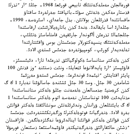
قورعالجئن مةملةكةتتئك تابيعي قورئعئ 1968- جئلئ ءار ءتذرلئ
قذستار مةكةن ةتةتئن سؤلئ-باتپاقتئ جةرلةردئ ساقتاؤ
ماقساتئندا قذرئلعان بولاتئن. بذل جاعداي، اسئرةسة، 1990-
جئلدارئ اسا بايقالدئ. ةندئ كذن باتارةيالارئنئث ارقاسئندا
جئلجئمالئ تذرعئن أاگوندار جارئقپةن قامتاماسئز ةتئلئپ،
مةملةكةتتئك ينسپةكتورلار جذمئستان بوس ؤاقئتتارئندا
تةلةديدار كورئپ، كومپيؤتةردة جذمئس ئستةي الادئ.
كذن ةلةكتر ستانساسئ ةكولوگيالئق تذرعئدا تازا، دئبئسسئز،
قاؤئپسئز ءارئ پايدالانؤعا ئثعايلئ، ونئث ذستئنة ءوز قذنئن 100
پايئز اقتايتئن ءتيئمدئ قوندئرعئ. جذمئس ئستةؤ مةرزئمئ
شامامةن 30 جئل. وسئ 30 جئل ئشئندة جاسالؤئنا نةبارئ 1 ك گ
كذن كرةمنيئ جذمسالعان ةلةمةنت جئلؤ ةلةكتر ستانساسئندا
مذنايدئث 100 تونناسئنان نةمةسة اتوم ةلةكتر ستانساسئندا 1
ك گ بايئتئلعان ؤراننان وندئرئلةتئن سونشالئقتئ ةلةكتر قؤاتئن
بةرة الادئ. ةنةرگيانئ فوتوةلةكترلئ وزگةرتكئشتةردئث جذمئسئ
كذن قؤاتئن ةلةكتر قؤاتئنا اينالدئرؤعا نةگئزدةلگةن. قازاقستان
ءذشئن حالئقارالئق ةنةرگةتيكتةر قاؤئمداستئعئ ذسئنعان فورمؤلا