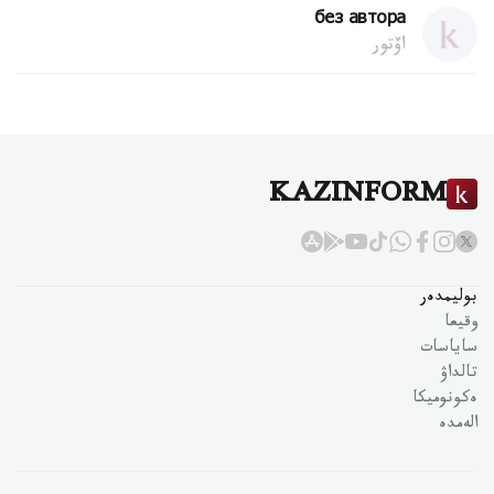
без автора
اۆتور
KAZINFORM
بوليمدەر
وقيعا
ساياسات
تالداۋ
ەكونوميكا
الەمدە