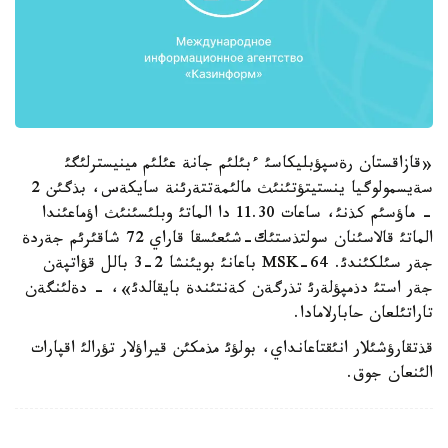
«قازاقستان رةسپؤبليكاسئ ءبئلئم جانة عئلئم مينيسترلئگئ
سةيسمولوگيا ينستيتؤتئنئث مالئمةتتةرئنة سايكةس، بذگئن 2
- ماؤسئم كذنئ، ساعات 11.30 دا الماتئ وبلئسئنئث اؤماعئندا
الماتئ قالاسئنان سولتذستئك-شئعئسقا قاراي 72 شاقئرئم جةردة
جةر سئلكئندئ. MSK-64 باعانئ بويئنشا 2-3 بالل قؤاتپةن
جةر استئ دذمپؤلةرئ تذرگةن كةنتئندة بايقالدئ»، - دةلئنگةن
تاراتئلعان حابارلامادا.
قذتقارؤشئلار انئقتاعانداي، بولؤئ مذمكئن قيراؤلار تؤرالئ اقپارات
الئنعان جوق.