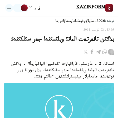
KAZINFORM
ق ز
ترەند:
2026-سايلاۋ
وقيعا
تاعايىنداۋ
اقوردا
13:05, 02 ماۋسىم 2011
بذگئن تاثةرتةث الماتئ وبلئسئندا جةر سئلكئندئ
استانا. 2 - ماؤسئم. قازاقپارات /گذلميرا الياكپاروأا/ - بذگئن
تاثةرتةث الماتئ وبلئسئندا جةر سئلكئندئ. بذل تؤرالئ ق ر
توتةنشة جاعدايلار مينيسترلئگئنةن ءمالئم ةتتئ.