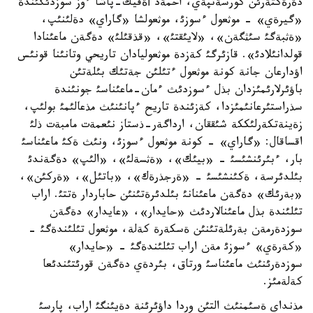
دةرةكتةرئن كورسةتپةي، احمةد أةفيك-پاشا ءوز سوزدئگئندة
«گيرةي» - موثعول ءسوزئ، موثعولشا «گاراي» دةلئنئپ،
«ةثبةگئ سئثگةن»، «لايئقتئ»، «قذقئلئ» دةگةن ماعئنادا
قولدانئلادئ». قازئرگئ كةزدة موثعوليادان تاريحي وتانئنا قونئس
اؤدارعان جانة كونة موثعول ءتئلئن جةتئك بئلةتئن
باؤئرلارئمئزدان بذل ءسوزدئث ءمان-ماعئناسئ جونئندة
سذراستئرعانئمئزدا، كةزئندة تاريح ءپانئنئث مذعالئمئ بولئپ،
زةينةتكةرلئككة شئققان، ارداگةر-ذستاز نئعمةت مامبةت ذلئ
اقساقال: «گاراي» - كونة موثعول ءسوزئ، ونئث ةكئ ماعئناسئ
بار، ءبئرئنشئسئ - «بيئك»، «ةثسةلئ»، «الئپ» دةگةندئ
بئلدئرسة، ةكئنشئسئ - «ةرجذرةك»، «باتئل»، «ةركئن»،
«بةرئك» دةگةن ماعئنانئ بئلدئرةتئنئن حاباردار ةتتئ. اراب
تئلئندة بذل ماعئنالاردئث «حايدار»، «عايدار» دةگةن
سوزدةرمةن بةرئلةتئنئن ةسكةرة كةلة، موثعول تئلئندةگئ -
«كةرةي» ءسوزئ مةن اراب تئلئندةگئ - «حايدار»
سوزدةرئنئث ماعئناسئ ورتاق، بئردةي دةگةن قورئتئندئعا
كةلةمئز.
مذنداي ةسئمنئث التئن وردا داؤئرئنة دةيئنگئ اراب، پارسئ