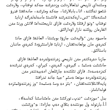
وسئنداي تاريحي تذلعالاردئث وزدةرئنة جةكة توقتاپ، ولاردئث
شئعؤ تةگئنة، اتا-بابالارئنا، جةكة ومئرئنة، حاندئقتئ قذرؤ
ئسئندةگئ ءئس-ارةكةتتةرئنة قاتئستئ ماسةلةلةرگة ارنايئ
توقتاپ ءوتؤ ارقئلئ ولاردئث قازاق تاريحئنداعئ الاتئن ورنئ مةن
اتقارعان رولئنة نازار اؤدارالئق.
ماحمؤد بةن ءؤاليدئث جازؤئ بويئنشا، العاشقئ قازاق حانئ
كةرةي حان بولعاندئقتان، ارنايئ قاراستئرؤدئ كةرةي حاننان
باستالئق.
جازبا دةرةكتةر مةن تاريحي زةرتتةؤلةردة العاشقئ قازاق
حانئنئث ةسئمئ - گيرةي، گةرةي، كيراي، كةرةي تذرئندة
كةزدةسةدئ. قازاق تئلئندة جازئلعان ادةبيةتتةر مةن
زةرتتةؤلةردة سوثعئ ةسئم ءجيئ جانة تذراقتئ
پايدالانئلاتئندئقتان، ءبئز دة وسئ ةسئمدئ ءوز زةرتتةؤئمئزدة
قولدانامئز.
بذل ءسوزدئث ءتذپ-توركئنئ مةن ماعئناسئنا كةلسةك،
أ.أ.بارتولد ول جونئندة بئلاي دةپ جازادئ: «ءوزئنئث