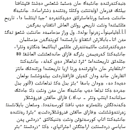
ةثبةكتةرئندة جانئبةك حان ةسئمئ شئعئس دةشتئ قئپشاقتا
بيلئك قذرعان اؤلةتتئث وكئلئ رةتئندة ذشئراسادئ. جانئبةك
حاننئث ةسئمئ ورتاعاسئرلئق دةرةكتةردة ءجيئ ايتئلسا دا، تاريح
عئلئمئندا ونئث تاريحي رولئن العاش انئقتاپ بةرگةن
أ.أ.أةليامينوأ-زةرنوأ بولدئ. ول وراز مذحاممةد حاننئث شئعؤ تةگئ
مةن اتا-بابالارئن انئقتاؤ بارئسئندا كوپتةگةن مذسئلمان
دةرةكتةرئنئث مالئمةتتةرئن عئلئمي اينالئمعا ةنگئزة وتئرا،
جانئبةكتئ كةرةيمةن بئرگة قازاق حاندئعئنئث العاشقئ 80
جئلدئق تاريحئنداعئ ءئرئ تذلعالار دةي كةلة، جانئبةكتئ
ءابئلقايئر حان داؤئرئندة ورتا ازيا تاريحئندا وزئندئك ماثئز
اتقارعان جانة ودان كةيئن قازاقتاردئث بيلةؤشئسئ بولعان
دةيدئ دة، «ودان باسقا ءبئز بذل ةكئ تذلعانئث (اأتور بذل
جةردة ةكئ تذلعا دةپ جانئبةك حان مةن ونئث ذلئ جادئك
سذلتاندئ ايتئپ وتئر - ب.ك.) قازاق حالقئن قذرؤشئلار
ةكةندئگئن بئلةمئز» دةپ ناقتئ كورسةتةدئ. وسئعان بايلانئستئ
زةرتتةؤشئنئث «قازاق حالقئن قذرؤشئلاردئث» ءبئرئ رةتئندة
جانئبةكتئ اتاپ كورسةتؤئن ونئث ةتنيكالئق ءذردئس پةن
ساياسي ذردئستئث اراجئگئن اجئراتپاي، ةكئ ءذردئستئ ءبئر