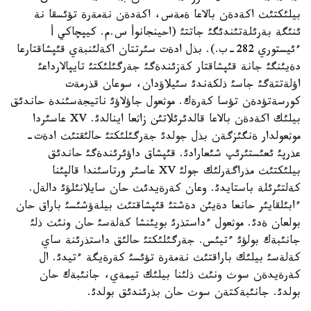
بيلئكتئث اكةدةن بالاعا ةمةس، اكةدةن نةمةرة تؤئسقا نة
ئنئگة بةرئلةتئندئگئ جاتتئ (احينجانوأ س.م. كيپچاكي أ
ءئيستوري 282-ب.). بذل ادةت سئرتتان اكةلئنبةي قئپشاقتارعا
دةيئنگئ جانة قئپشاقتار كةزئندةگئ جةرگئلئكتئ تايپالارداعئ
اؤلةتتةگئ جاسئ ذلكةندئ سئيلاؤدان، سوعان قذرمةت
كورسةتؤدةن تؤسا كةرةك. موثعول جاؤلاؤئ ناتيجةسئندة حاندئق
بيلئك اكةدةن بالاعا قالدئرئلاتئن زاثعا اينالدئ. XV عاسئردا
موثعولدار ةنگئزگةن بذل جولدئ جةرگئلئكتئ حالئقتئث ادةت-
عذرپئ ئعئستئرئپ شئعارادئ. قئپشاق داؤئرئندةگئ حاندئق
بيلئكتئث مذراگةرلئك جولئ XV عاسئر ورتاسئندا قالپئنا
كةلتئرئلة باستايدئ. وعان كةرةيدئث حان سايلانئلؤئ دالةل.
ءابئلقايئر حانعا دةيئن دةشتئ قئپشاقتئث بيلةؤشئسئ باراق حان
بولعان ةدئ. موثعول ءداستذرئ بويئنشا كةلةسئ حان ونئث ذلئ
جانئبةك بولؤئ ءتيئس. جةرگئلئكتئ حالئق داستذرئنة ساي
كةلةسئ بيلئك باراقتئث نةمةرة تؤئسئ كةرةيگة ءتيدئ. ال
كةرةيدةن سوث ونئث ذلئنا بيلئك تيمةي، جانئبةك حان
بولدئ. جانئبةكتةن سوث حان بذرئندئق بولدئ.