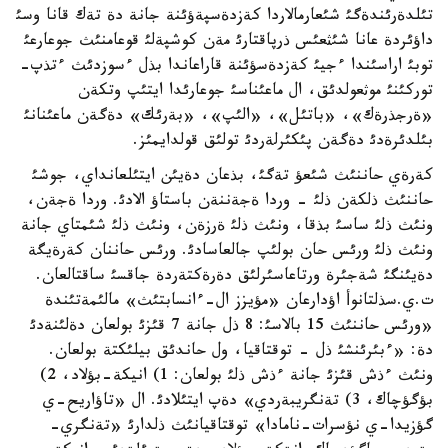
تئلدةرئندةگئ شئعارمالاردا كةزدةسپةؤئنة جانة دة تةك قانا وسئ
داؤئردة عانا شئثعئس ذرپاقتارئ مةن كوشپةلئ قوعامنئث جوعارعئ
توبئ اراسئندا ءجيئ كةزدةسؤئنة قاراعاندا بذل ءسوزدئث ءتذپ-
توركئنئ موثعولدئق، ال ماعئناسئ جوعارئدا ايتئپ وتكةن
«ةرجذرةك»، «باتئل»، «الئپ»، «بةرئك» دةگةن ماعئنانئ
بئلدئرةدئ دةگةن پئكئرلةردئ تولئق قولدايمئز.
كةرةي حاننئث شئعؤ تةگئ، بذعان دةيئن ايتئلعانداي، جوشئ
حاننئث ذلكةن ذلئ - وردا ةجةننةن باستاؤ الادئ. وردا ةجةن،
ونئث ذلئ ساسئ بذقا، ونئث ذلئ ةرزةن، ونئث ذلئ شئمتاي جانة
ونئث ذلئ ورئس حان بولئپ جالعاسادئ. ورئس حاننان كةرةيگة
دةيئنگئ شةجئرة ورتاعاسئرلئق دةرةكتةردة جاقسئ ساقتالعان.
ت.ي.سذلتانوأ اؤدارعان «مؤيزز ال-ءانسابتئث» مالئمةتئندة
«ورئس حاننئث 15 بالاسئ: 8 ذل جانة 7 قئزئ بولعان دةلئنةدئ
دة: «ءبئرئنشئ ذل - توقتاقيا، ول حاندئق بيلئكتة بولعان.
ونئث ءذش قئزئ جانة ءذش ذلئ بولعان: 1) انيكة-بؤلاد، 2)
بؤگؤچاك، 3) تةنگريبةردي» دةپ ايتئلادئ. ال «تاؤاريح-ي
گؤزيدا-ي نؤسرات-نامادا» توقتاقيانئث ذلدارئ «تةنگري-