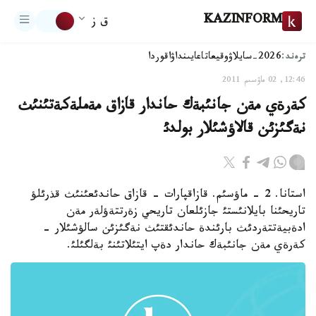
KAZINFORM
ق ز
ترەند:
2026-سايلاۋ
وقيعا
تاعايىنداۋ
اقوردا
12:46, 02 ماۋسىم 2011
كةرةي مةن جانئبةك حاندار قازاق مةملةكةتئنئث
نةگئزئن قالاؤشئلار بولدئ
استانا. 2 - ماؤسئم. قازاقپارات - قازاق حاندئعئنئث قذرئلؤ
تاريحئنا بايلانئستئ جازئلعان تاريحي زةرتتةؤلةر مةن
ادةبيةتتةردئث بارئندة حاندئقتئث نةگئزئن سالؤشئلار -
كةرةي مةن جانئبةك حاندار دةپ ايتئلاتئنئ بةلگئلئ.