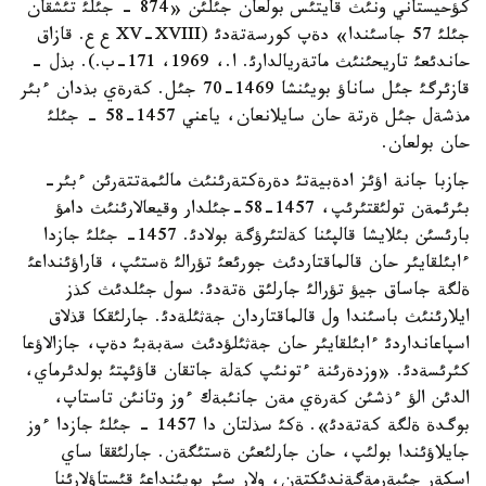
كؤحيستاني ونئث قايتئس بولعان جئلئن «874 - جئلئ تئشقان
جئلئ 57 جاسئندا» دةپ كورسةتةدئ (XV-XVIII ع ع. قازاق
حاندئعئ تاريحئنئث ماتةريالدارئ. ا.، 1969، 171-ب.). بذل -
قازئرگئ جئل ساناؤ بويئنشا 1469-70 جئل. كةرةي بذدان ءبئر
مذشةل جئل ةرتة حان سايلانعان، ياعني 1457-58 - جئلئ
حان بولعان.
جازبا جانة اؤئز ادةبيةتئ دةرةكتةرئنئث مالئمةتتةرئن ءبئر-
بئرئمةن تولئقتئرئپ، 1457-58-جئلدار وقيعالارئنئث دامؤ
بارئسئن بئلايشا قالپئنا كةلتئرؤگة بولادئ. 1457- جئلئ جازدا
ءابئلقايئر حان قالماقتاردئث جورئعئ تؤرالئ ةستئپ، قاراؤئنداعئ
ةلگة جاساق جيؤ تؤرالئ جارلئق ةتةدئ. سول جئلدئث كذز
ايلارئنئث باسئندا ول قالماقتاردان جةثئلةدئ. جارلئقكا قذلاق
اسپاعانداردئ ءابئلقايئر حان جةثئلؤدئث سةبةبئ دةپ، جازالاؤعا
كئرئسةدئ. «وزدةرئنة ءتونئپ كةلة جاتقان قاؤئپتئ بولدئرماي،
الدئن الؤ ءذشئن كةرةي مةن جانئبةك ءوز وتانئن تاستاپ،
بوگدة ةلگة كةتةدئ». ةكئ سذلتان دا 1457 - جئلئ جازدا ءوز
جايلاؤئندا بولئپ، حان جارلئعئن ةستئگةن. جارلئققا ساي
اسكةر جئبةرمةگةندئكتةن، ولار سئر بويئنداعئ قئستاؤلارئنا