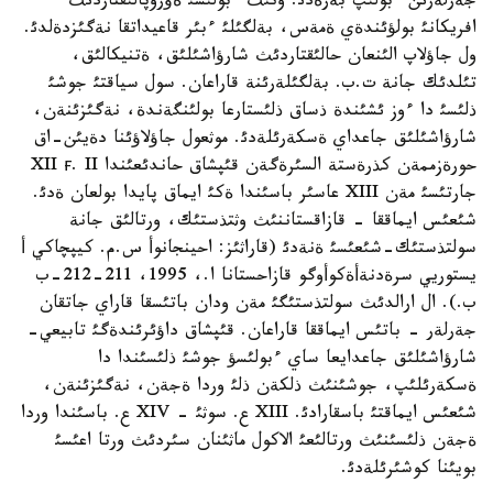
جةرلةرئن ءبولئپ بةرةدئ. ونئث ءبولئسئ ةؤروپالئقتاردئث
افريكانئ بولؤئندةي ةمةس، بةلگئلئ ءبئر قاعيداتقا نةگئزدةلدئ.
ول جاؤلاپ الئنعان حالئقتاردئث شارؤاشئلئق، ةتنيكالئق،
تئلدئك جانة ت.ب. بةلگئلةرئنة قاراعان. سول سياقتئ جوشئ
ذلئسئ دا ءوز ئشئندة ذساق ذلئستارعا بولئنگةندة، نةگئزئنةن،
شارؤاشئلئق جاعداي ةسكةرئلةدئ. موثعول جاؤلاؤئنا دةيئن-اق
حورةزممةن كذرةستة السئرةگةن قئپشاق حاندئعئندا XII ғ. II
جارتئسئ مةن XIII عاسئر باسئندا ةكئ ايماق پايدا بولعان ةدئ.
شئعئس ايماققا - قازاقستاننئث وثتذستئك، ورتالئق جانة
سولتذستئك-شئعئسئ ةنةدئ (قاراثئز: احينجانوأ س.م. كيپچاكي أ
يستوريي سرةدنةأةكوأوگو قازاحستانا ا.، 1995، 211-212-ب
ب.). ال ارالدئث سولتذستئگئ مةن ودان باتئسقا قاراي جاتقان
جةرلةر - باتئس ايماققا قاراعان. قئپشاق داؤئرئندةگئ تابيعي-
شارؤاشئلئق جاعدايعا ساي ءبولئسؤ جوشئ ذلئسئندا دا
ةسكةرئلئپ، جوشئنئث ذلكةن ذلئ وردا ةجةن، نةگئزئنةن،
شئعئس ايماقتئ باسقارادئ. XIII ع. سوثئ - XIV ع. باسئندا وردا
ةجةن ذلئسئنئث ورتالئعئ الاكول ماثئنان سئردئث ورتا اعئسئ
بويئنا كوشئرئلةدئ.