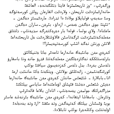
وزگةرئپ، ءوز تاريحئمئزعا قايتا ذثئلگةندة، العاشقئ
حاندارئمئزدئث تاريحئن، ولاردئث اتقارعان رولئن كورسةتؤگة
وسئ سةبةپ قولبايلاؤ بولادئ دا تذرادئ. ماردئمسئز دةگةن -
ءتئپتئ جوق دةگةن ةمةس، ازداؤ، بئرةن-ساران دةگةن
ماعئنادا. ولاي بولسا، قولدا بار دةرةكتةرگة سذيةنئپ، ذلتتئق
مةملةكةتئمئزدئث ئرگةتاسئن قالاؤشئلاردئث ةل تاريحئنداعئ
الاتئن ورنئن نةگة اشئپ كورسةتپةيمئز؟!
كةرةي مةن جانئبةك حاندارعا تاعدئر جاثا ةتنيكالئق
بئرلةستئككة نةگئزدةلگةن مةملةكةتتئ قذرؤ جانة ونئ باسقارؤ
ذلةسئن بةردئ. بذل ذلةس كةزدةيسوق سياقتئ بولئپ
كورئنگةنئمةن، زاثدئلئق بولاتئن. ويتكةنئ ةكئ حاننئث ارعئ
اتا-بابالارئ - شئثعئس حاننان كةرةي مةن جانئبةك حاندارعا
دةيئن شئعئس دةشتئ قئپشاق اؤماعئنداعئ ساياسي بيلئكتئ
مذراگةرلئك جولمةن يةمدةنئپ، اتادان بالاعا قالدئرئپ
وتئرعان. باسقاشا ايتقاندا، كةرةي مةن جانئبةك بئرنةشة عاسئر
بويئ ؤئسئنان بيلئك كةتپةگةن وتة مئقتئ ءارئ وتة بةدةلدئ
اؤلةتتئث وكئلدةرئ بولئپ تابئلادئ.