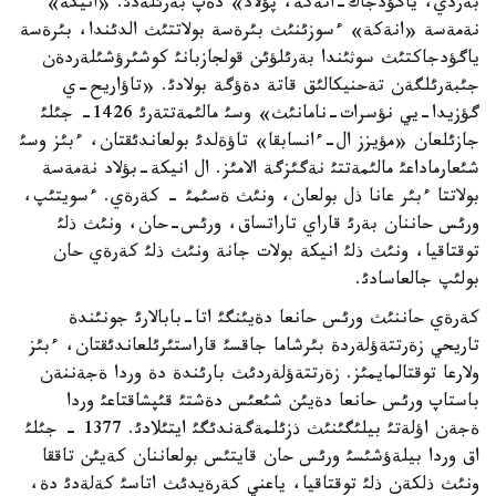
بةردي، ياگؤدجاك-انةكة، پؤلاد» دةپ بةرئلةدئ. «انيكة»
نةمةسة «انةكة» ءسوزئنئث بئرةسة بولاتتئث الدئندا، بئرةسة
ياگؤدجاكتئث سوثئندا بةرئلؤئن قولجازبانئ كوشئرؤشئلةردةن
جئبةرئلگةن تةحنيكالئق قاتة دةؤگة بولادئ. «تاؤاريح-ي
گؤزيدا-يي نؤسرات-نامانئث» وسئ مالئمةتتةرئ 1426- جئلئ
جازئلعان «مؤيزز ال-ءانسابقا» تاؤةلدئ بولعاندئقتان، ءبئز وسئ
شئعارماداعئ مالئمةتتئ نةگئزگة الامئز. ال انيكة-بؤلاد نةمةسة
بولاتتا ءبئر عانا ذل بولعان، ونئث ةسئمئ - كةرةي. ءسويتئپ،
ورئس حاننان بةرئ قاراي تاراتساق، ورئس-حان، ونئث ذلئ
توقتاقيا، ونئث ذلئ انيكة بولات جانة ونئث ذلئ كةرةي حان
بولئپ جالعاسادئ.
كةرةي حاننئث ورئس حانعا دةيئنگئ اتا-بابالارئ جونئندة
تاريحي زةرتتةؤلةردة بئرشاما جاقسئ قاراستئرئلعاندئقتان، ءبئز
ولارعا توقتالمايمئز. زةرتتةؤلةردئث بارئندة دة وردا ةجةننةن
باستاپ ورئس حانعا دةيئن شئعئس دةشتئ قئپشاقتاعئ وردا
ةجةن اؤلةتئ بيلئگئنئث ذزئلمةگةندئگئ ايتئلادئ. 1377 - جئلئ
اق وردا بيلةؤشئسئ ورئس حان قايتئس بولعاننان كةيئن تاققا
ونئث ذلكةن ذلئ توقتاقيا، ياعني كةرةيدئث اتاسئ كةلةدئ دة،