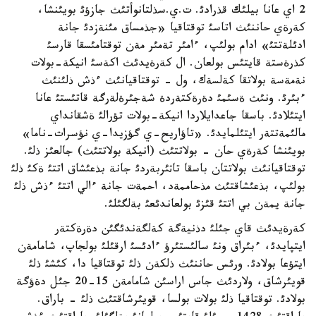
2 اي عانا بيلئك قذرادئ. ت.ي.سذلتانوأتئث جازؤئ بويئنشا،
كةرةي حاننئث اتاسئ توقتاقيا «جذمساق مئنةزدئ جانة
ادئلةتتئ» ادام بولئپ، ءامئر تةمئر مةن توقتامئسقا قارسئ
كذرةستة قايتئس بولعان. ال كةرةيدئث اكةسئ انيكة-بولات
نةمةسة بولاتقا كةلسةك، ول - توقتاقيانئث ءذش ذلئنئث
ءبئرئ. ونئث ةسئمئ دةرةكتةردة شةجئرةلةرگة قاتئستئ عانا
ايتئلادئ. باسقا جاعدايلاردا انيكة-بولات تؤرالئ ةشقانداي
مالئمةتتةر ايتئلمايدئ. «تاؤاريح-ي گؤزيدا-ي نؤسرات-ناما»
بويئنشا كةرةي حان - بولاتتئث (انيكة بولاتتئث) جالعئز ذلئ.
توقتاقيانئث بولاتتان باسقا تاثئربةردئ جانة بذعئشاق اتتئ ةكئ ذلئ
بولئپ، بذعئشاقتئث مذحاممةد، احمةت جانة ءالي اتتئ ءذش ذلئ
جانة يمةن بي اتتئ قئزئ بولعاندئعئ بةلگئلئ.
كةرةيدئث قاي جئلئ دذنيةگة كةلگةندئگئن دةرةكتةر
ايتپايدئ، ءبئراق ونئ سالئستئرؤ ءادئسئ ارقئلئ بولجاپ، شامامةن
ايتؤعا بولادئ. ورئس حاننئث ذلكةن ذلئ توقتاقيا دا، كئشئ ذلئ
قويئرشاق، ولاردئث جاس اراسئن شامامةن 15-20 جئل دةؤگة
بولادئ. توقتاقيا ذلئ بولات بولسا، قويئرشاقتئث ذلئ - باراق.