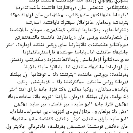
يستوري زولوتوي وردئ» اتتئ جيناقتئث ةكئنشئ تومئنا
ةنگئزئلگةن شئثعئس حان ذرپاقتارئنا قاتئستئ مالئمةتتةردة
ءبئرشاما قاتةلئكتةر جئبةرئلئپ، «شئثعئس حان اؤلةتئندةگئ
بئرنةشة ونداعان حانزادالار سيقئرلئ تاياقتئث اسةرئنة
ذشئراعانداي، وعلاندارعا اينالئپ كةتكةن». سوعان بايلانئستئ
ول شئعارمانئث ورئس حان ذرپاقتارئنا قاتئستئ مالئمةتتةرئن
دةرةكتانؤ عئلئمئنئث تالاپتارئنا ساي ورئس تئلئنة اؤداردئ. ءبئز
جانئبةك حاننئث اتا-باباسئ جونئندة قاراستئرعانئمئزدا
ت.ي.سذلتانوأ اؤدارماسئن پايدالانعانئمئزدئ ةسكةرتئپ وتةمئز.
ول اؤدارمادا جانئبةك حاننئث اتا-بابالارئ جايلئ بئلايشا
بةرئلةدئ: «ورئس حاننئث ءبئرئنشئ ذلئ - توقتاقيا. ول بيلئك
قذرعانئ ورئس حاننئث سةگئزئنشئ ذلئ - قذيئرشئق. ونئث
پاياندة-سذلتان، رؤكيا دةگةن ةكئ قئزئ جانة باراق اتتئ ءبئر
ذلئ بولدئ. باراق بيلئك قذرعان. باراقتا ءتورت بالا: سادات-بةك
دةگةن قئزئ جانة ءابؤ سايد، مير قاسئم، مير سايد دةگةن
ءذش ذلئ بولعان». «تاؤاريح-ي گؤزيدا-يي نؤسرات-نامادا»
ءابؤ سايد باراق حاننئث ءذش ذلئنئث كئشئسئ جانة جانئبةك
حان دةگةن قوسئمشا ةسئممةن بةرئلسة، قادئرعالي جالايئر ول