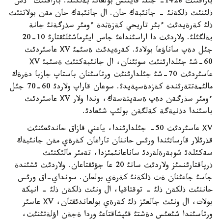
باراقتئث 1428- جئلئ قايتئس بولعانئ بةلگئلئ. باراقتئث ءذش
ذلئنئث ذلكةنئ - جانئبةك حان. ال جانئبةك حان مةن بولاتتئث
ذلئ كةرةيدئث ءبئر تاريحي كةزةثدة ءومئر سذرگةنئ جانة
بةلگئلئ. ولاردئث دا اراسئنداعئ جاس ايئرماشئلئقتارئ 10-20
جئل دةپ ساناؤعا بولادئ. كةرةيدئث ةسئمئ ХV عاسئردئث
60-شئ جئلدارئنئث سوثئنان، ال جانئبةكتئث ةسئمئ ХV
عاسئردئث 70-شئ جئلدارئنئث ورتاسئنان باستاپ جازبا دةرةك
مالئمةتتةرئندة كةزدةسپةيدئ. سوعان قاراپ ولاردئ 60-70 جئل
ءومئر سذرگةن دةپ ةسةپتةسةك، وندا ولار ХV عاسئردئث
باسئندا دذنيةگة كةلگةن بولئپ شئعادئ.
ХV عاسئردئث 50- جئلدارئندا، ياعني قازاق حاندئعئنئث
قذرئلار قارساثئندا ورئس حاننان تاراعان كةرةي مةن جانئبةك
سةكئلدئ شوبةرةلةردئ ساناعانئمئزدا، تةمئر مالئكتئث
ذرپاقتارئنسئز ولاردئث سانئ 20 عا جؤئقتاعان. ولاردئث ئشئندة
جاسئ جاعئنان ةث ذلكةنئ كةرةي بولعان. سونداي-اق ورئس
حاننئث ذلكةن ذلئ - توقتاقيا، ال ونئث ذلكةن ذلئ - انيكة
بولات، ال ونئث جالعئز ذلئ كةرةي بولعاندئقتان، ХV عاسئر
ورتاسئندا شئعئس دةشتئ قئپشاقتاعئ وردا ةجةن اؤلةتئنئث،