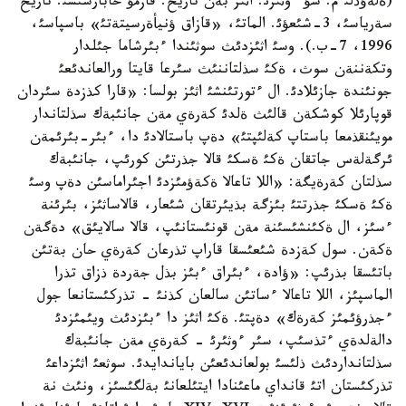
(ةلةؤذلئ م. شؤ ءوثئرئ: اثئز بةن تاريح. قازمؤ حابارشئسئ. تاريح
سةرياسئ، 3-شئعؤئ. الماتئ، «قازاق ؤنيأةرسيتةتئ» باسپاسئ،
1996، 7-ب.). وسئ اثئزدئث سوثئندا ءبئرشاما جئلدار
وتكةننةن سوث، ةكئ سذلتاننئث سئرعا قايتا ورالعاندئعئ
جونئندة جازئلادئ. ال ءتورتئنشئ اثئز بولسا: «قارا كذزدة سئردان
قوپارئلا كوشكةن قالئث ةلدئ كةرةي مةن جانئبةك سذلتاندار
مويئنقذمعا باستاپ كةلئپتئ» دةپ باستالادئ دا، ءبئر-بئرئمةن
ئرگةلةس جاتقان ةكئ ةسكئ قالا جذرتئن كورئپ، جانئبةك
سذلتان كةرةيگة: «اللا تاعالا ةكةؤمئزدئ اجئراماسئن دةپ وسئ
ةكئ ةسكئ جذرتتئ بئزگة بذيئرتقان شئعار، قالاساثئز، بئرئنة
ءسئز، ال ةكئنشئسئنة مةن قونئستانئپ، قالا سالايئق» دةگةن
ةكةن. سول كةزدة شئعئسقا قاراپ تذرعان كةرةي حان بةتئن
باتئسقا بذرئپ: «ؤادة، ءبئراق ءبئز بذل جةردة ذزاق تذرا
الماسپئز، اللا تاعالا ءساتئن سالعان كذنئ - تذركئستانعا جول
ءجذرؤئمئز كةرةك» دةپتئ. ةكئ اثئز دا ءبئزدئث ويئمئزدئ
دالةلدةي ءتذسئپ، سئر ءوثئرئ - كةرةي مةن جانئبةك
سذلتانداردئث ذلئسئ بولعاندئعئن باياندايدئ. سوثعئ اثئزداعئ
تذركئستان اتئ قانداي ماعئنادا ايتئلعانئ بةلگئسئز، ونئث نة