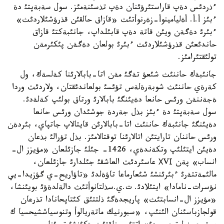
ءذردئس دةپ قاراستئرؤئنان دةپ تذسئنةمئز. سول سةبةپتئ دة
ءبئز أ.أ. أةليامينوأ-زةرنوأتئث «قازاق حالقئن قذرؤشئلاردئث»
ءبئرئ دةگةن ويئن قاتة دةپ قابئلداپ، جانئبةكتئ قازاق
حاندئعئن قذرؤشئلاردئث ءبئرئ بولعان دةگةن پئكئرمةن
تولئقتئرامئز.
جانئبةك حاننئث شئعؤ تةگئ مةن اتا-بابالارئنا كةلسةك، ول
كةرةي حاننئث شوبةرةلةس تؤئسئ بولعاندئقتان، ولاردئث وردا
ةجةننةن ورئس حانعا دةيئنگئ بابالارئ ورتاق بولئپ كةلةدئ.
سول سةبةپتئ دة ءبئز بذل جةردة جوشئدان ورئس حانعا
دةيئنگئ جانئبةك حاننئث اتا-بابالارئن قايتالاپ جاتپاي، بئردةن
ورئس حاننان تارايتئن اتالارئنا توقتالامئز. بذل تؤرالئ بذعان
دةيئن ايتئلئپ وتكةندةي، 1426- جئلئ جازئلعان «مؤيزز ال-
انساب» پةن ХVІ عاسئردئث العاشقئ جئلدارئ جازئلعان،
مالئمةتتةرئ ءبئرئنشئ شئعارماعا تاؤةلدئ «تاؤاريح-ي گؤزيدا-يي
نؤسرات-نامادا» ايتئلادئ. ت.ي.سذلتانوأتئث دالةلدةؤئ بويئنشا،
«مؤيزز ال-انسابتئث» پاريجدةگئ ذلتتئق كئتاپحانادا تذرعان
قولجازباسئنان الئنئپ، «سبورنيك ماتةريالوأ وتنوسياششيحسيا ك