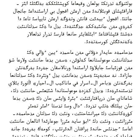
بولئنؤگة تذرتكئ بولعان وقيعاعا كوپشئلئككة بةلگئلئ اثئز -
قاراقئپشاق قوبئلاندئ مةن ارعئن اقجول بي اراسئنداعئ جاثجال
جاتتئ. اقجول ءبيدئث قانئن وتةؤگة ارعئن تايپاسئ تاعئ دا
كةرةي مةن جانئبةككة جذگئنةدئ. بذل دا ةكئ سذلتاننئث
دةشتئ قئپشاقتاعئ ءابئلقايئر حانعا قارسئ تذرار تذلعالار
ةكةندئگئن كورسةتةدئ.
مذحاممةد حايدار دؤلاتي مةن ماحمذد ءيبن ءؤالي ةكئ
سذلتاننئث موعولستانعا كةلؤئن، ةسةن بذعا حاننئث ولارعا شؤ
مةن قوزئباسئ جايلاؤئ اراسئندا ورنالاسقان جةردئ بةرگةنئن
جازادئ. نة سةبةپتئ ةسةن بذعانئث بذل ءوثئردئ ةكئ سذلتانعا
بةرگةنئن «باحر ال-اسرار في ماناكيب ال-احيار» اأتورئ بئلاي
تذسئندئرةدئ: «بذل كةزدة موعولستاندا شئثعئس حاننئث ذلئ،
شاعاتاي حان ذرپاقتارئنئث ءبئرئ ؤايئس حان ذلئ ةسةن بذعا
حان بيلئك ةتئپ تذردئ. ءدال وسئ تذستا ءامئر تةمئر
كؤرةكاننئث ذلئ ميرانشاحتئث، ونئث ذلئ سذلتان مذحاممةد-
مئرزانئث، ونئث ذلئ ءابؤ سايد مئرزا جوعارئدا اتالعان حاننئث
اعاسئ ءجذنئس حاندئ يراقتان الدئرتئپ، كومةك بةرةدئ جانة