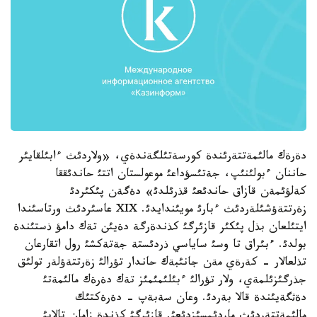
دةرةك مالئمةتتةرئندة كورسةتئلگةندةي، «ولاردئث ءابئلقايئر
حاننان ءبولئنئپ، جةتئسؤداعئ موعولستان اتتئ حاندئققا
كةلؤئمةن قازاق حاندئعئ قذرئلدئ» دةگةن پئكئردئ
زةرتتةؤشئلةردئث ءبارئ مويئندايدئ. XIX عاسئردئث ورتاسئندا
ايتئلعان بذل پئكئر قازئرگئ كذندةرگة دةيئن تةك دامؤ ذستئندة
بولدئ. ءبئراق تا وسئ ساياسي ذردئستة جةتةكشئ رول اتقارعان
تذلعالار - كةرةي مةن جانئبةك حاندار تؤرالئ زةرتتةؤلةر تولئق
جذرگئزئلمةي، ولار تؤرالئ ءبئلئمئمئز تةك دةرةك مالئمةتئ
دةثگةيئندة قالا بةردئ. وعان سةبةپ - دةرةكتئك
مالئمةتتةردئث ماردئمسئزدئعئ. قازئرگئ كذندة زامان تالابئ