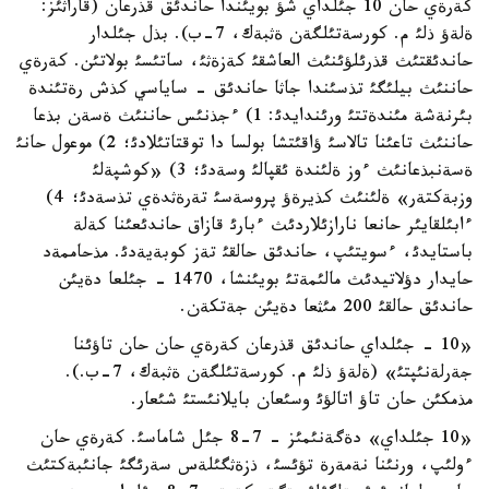
كةرةي حان 10 جئلداي شؤ بويئندا حاندئق قذرعان (قاراثئز:
ةلةؤ ذلئ م. كورسةتئلگةن ةثبةك، 7-ب). بذل جئلدار
حاندئقتئث قذرئلؤئنئث العاشقئ كةزةثئ، ساتئسئ بولاتئن. كةرةي
حاننئث بيلئگئ تذسئندا جاثا حاندئق - ساياسي كذش رةتئندة
بئرنةشة مئندةتتئ ورئندايدئ: 1) ءجذنئس حاننئث ةسةن بذعا
حاننئث تاعئنا تالاسئ ؤاقئتشا بولسا دا توقتاتئلادئ؛ 2) موعول حانئ
ةسةنبذعانئث ءوز ةلئندة ئقپالئ وسةدئ؛ 3) «كوشپةلئ
وزبةكتةر» ةلئنئث كذيرةؤ پروسةسئ تةرةثدةي تذسةدئ؛ 4)
ءابئلقايئر حانعا نارازئلاردئث ءبارئ قازاق حاندئعئنا كةلة
باستايدئ، ءسويتئپ، حاندئق حالقئ تةز كوبةيةدئ. مذحاممةد
حايدار دؤلاتيدئث مالئمةتئ بويئنشا، 1470 - جئلعا دةيئن
حاندئق حالقئ 200 مئثعا دةيئن جةتكةن.
«10 - جئلداي حاندئق قذرعان كةرةي حان حان تاؤئنا
جةرلةنئپتئ» (ةلةؤ ذلئ م. كورسةتئلگةن ةثبةك، 7-ب.).
مذمكئن حان تاؤ اتالؤئ وسئعان بايلانئستئ شئعار.
«10 جئلداي» دةگةنئمئز - 7-8 جئل شاماسئ. كةرةي حان
ءولئپ، ورنئنا نةمةرة تؤئسئ، ذزةثگئلةس سةرئگئ جانئبةكتئث