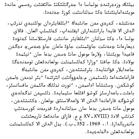
بيلئك وزدةرئندة بولماسا دا جةرگئلئكتئ حالئقتئث رةسمي حاندئ
مويئندامايتئنئنا ةكئ سذلتاننئث كوزئ جةتةدئ.
مةنئثشة، كةرةي مةن جانئبةك ءابئلقايئردان بولئنبةي تذرئپ،
الدئن الا قايدا باراتئندارئن ايقئنداپ، كةلئسئپ العان. قالاي
بولسا دا، ةكئ سذلتان ءابئلقايئر حاننئث قارسئلاسئنا كةتؤدئ
ذيعارعانئ «مةنئث جاؤئمنئث جاؤئ ماعان جاؤ ةمةس» دةگةن
قاعيدا بويئنشا، ولارعا موعول حانئ ةسةن بذعا حان ءتيئمدئ
بولادئ. ةكئ جاقتئ ءوزارا كةلئسئمنئث بولعاندئعئن تومةندةگئ
جاعدايلار قؤاتتايدئ. بئرئنشئدةن، كةرةي مةن جانئبةك
قاراماعئنداعئ ذلئسئمةن م.ةلةؤوأتئث اثئزئندا ءبئر تذمةن ةلمةن
كوشكةن. وسئنشاما اداممةن، ءتورت تذلئك مالئمةن ماقساتسئز،
باعئت-باعدارسئز كوشؤ اقئلعا سئيمايدئ. ذلئسپةن تذگةلدةي
كوشؤگة قاراعاندا الدئن الا ؤاعدالاستئق بولعان. ةكئنشئدةن،
موعول حانئ ةسةن بذعا حان سذلتانداردئ قذرمةت كورسةتئپ
كذتئپ الادئ (ХV-ХVІІІ ع ع. قازاق حاندئعئ تاريحئنئث
ماتةريالدارئ. ا.، 1969، 352-ب.). بذل الدئن الا كةلئسئمنئث
بولعاندئعئن دالةلدةيدئ.