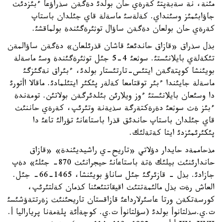
مئنة، نة سةبةپتئ كةرةي حان بولدئ دةگةن سذراؤعا ءبئزدئث
جاؤابئمئز وسئنداي. كةلةسئ ماسةلة قاي جئلدان باستاپ
كةرةي حان بولعان دةگةن ساؤال توثئرةگئندة بولماقشئ.
بذل سذراق «قازاق حاندئعئ قاشان قذرئلعان» دةگةن ساؤالمةن
تئكةلةي بايلانئستئ. سوثعئ 4-5 جئل توثئرةگئندة وسئ ماسةلة
بويئنشا كوپتةگةن ايتئس-تارتئستار بولدئ، ءبئراق نةگئزگئ
ماسةلة جايئندا ءبئر توقتامعا كةلةر پئكئر ايتئلمادئ. ماقالا اأتورئ
دا وسئعان بايلانئستئ ءوز ويلارئن بئلدئرگةن بولاتئن. تومةندة
ءبئز ةث سوثعئ دةرةكتةرگة سذيةنة وتئرئپ، كةرةي حاننئث
قاي جئلدان باستاپ حاندئق قذرا باستاعانئ تؤرالئ تاعئ دا
پئكئرئمئزدئ ايتا كةتةلئك.
مذحاممةد حايدار دؤلاتي «تاريح-ي راشيديئندة» «قازاق
حاندارئنئث بيلئك ةتة باستاعانئ حيجرانئث 870- جئلئ» دةپ
جازادئ. بذل - قازئرگئ جئل ساناؤ بويئنشا، 1465-66- جئل.
العاش رةت بذل مالئمةتتئث اقيقاتتئعئنا كذمان كةلتئرئپ،
كورسةتكةن ورتا عاسئرلارداعئ قازاقستان تاريحئنئث زةرتتةؤشئسئ
ت.ي.سذلتانوأ بولدئ (سؤلتانوأ ت.ي. كوچةأئة پلةمةنا پرياراليا أ.