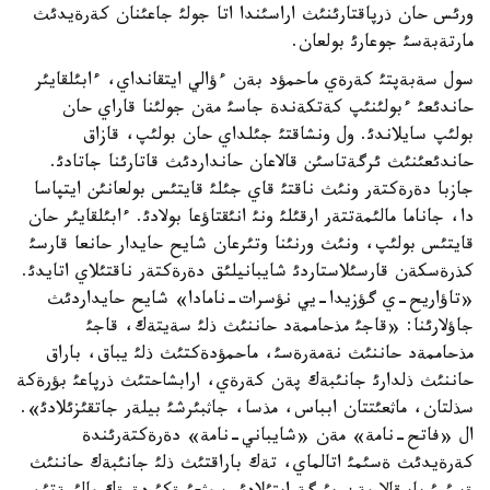
ورئس حان ذرپاقتارئنئث اراسئندا اتا جولئ جاعئنان كةرةيدئث
مارتةبةسئ جوعارئ بولعان.
سول سةبةپتئ كةرةي ماحمؤد بةن ءؤالي ايتقانداي، ءابئلقايئر
حاندئعئ ءبولئنئپ كةتكةندة جاسئ مةن جولئنا قاراي حان
بولئپ سايلاندئ. ول ونشاقتئ جئلداي حان بولئپ، قازاق
حاندئعئنئث ئرگةتاسئن قالاعان حانداردئث قاتارئنا جاتادئ.
جازبا دةرةكتةر ونئث ناقتئ قاي جئلئ قايتئس بولعانئن ايتپاسا
دا، جاناما مالئمةتتةر ارقئلئ ونئ انئقتاؤعا بولادئ. ءابئلقايئر حان
قايتئس بولئپ، ونئث ورنئنا وتئرعان شايح حايدار حانعا قارسئ
كذرةسكةن قارسئلاستاردئ شايبانيلئق دةرةكتةر ناقتئلاي اتايدئ.
«تاؤاريح-ي گؤزيدا-يي نؤسرات-نامادا» شايح حايداردئث
جاؤلارئنا: «قاجئ مذحاممةد حاننئث ذلئ سةيتةك، قاجئ
مذحاممةد حاننئث نةمةرةسئ، ماحمؤدةكتئث ذلئ يباق، باراق
حاننئث ذلدارئ جانئبةك پةن كةرةي، ارابشاحتئث ذرپاعئ بؤرةكة
سذلتان، ماثعئتتان ابباس، مذسا، جاثبئرشئ بيلةر جاتقئزئلادئ».
ال «فاتح-نامة» مةن «شايباني-نامة» دةرةكتةرئندة
كةرةيدئث ةسئمئ اتالماي، تةك باراقتئث ذلئ جانئبةك حاننئث