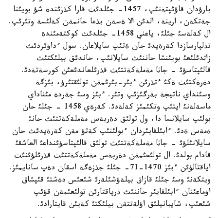
بارؤدان قاؤئپتةنئپ، 1457- جئلدئث قارا كذزئندة شؤ بويئنا
جةتكةن، ارينة، الدئن الا ةسةن بذعا حانمةن كةلئسة وتئرئپ.
ال كةلةسئ جئلئ، ياعني 1458- جئلدئث كوكتةمئندة
تذلپارسازدا كةرةيدئ حان ةتئپ سايلاعان. سول ءداؤئردئث
زاثدئلئعئ بويئنشا حاننئث سايلانئپ، حاندئق بيلئكتئث
قالئپتاسؤئ - جاثا مةملةكةتتئث قذرئلعاندئعئن كورسةتةدئ.
دةرةكتئث ةكئ ءتذرئن ءبئر-بئرئمةن تولئقتئرؤ، بئزگة
وسئنداي ناتيجة بةرگئزئپ وتئر. ءبئز وسئ جةردة مئناداي
ماسةلةنئ ايتئپ وتكئمئز كةلةدئ. كةرةي 1458 - جئلئ حان
بولئپ سايلانسا دا، ول تولئق دةربةس مةملةكةتتئث حانئ
ةمةس ةدئ. ءابئلقايئردان ءبولئنئپ كةتؤ مةن كةرةيدئث حان
سايلانئلؤئ - جاثا مةملةكةتتئث تولئق قالئپتاسؤئنداعئ العاشقئ
قادام بولدئ. ال تولئعئمةن دةربةس مةملةكةتتئث قذرئلؤئنئث
اياقتالؤئن ءبئز 1470-71- جئلئ جذزةگة اسقان دةپ سانايمئز.
ويتكةنئ وسئ جئلئ قازاق بيلةؤشئلةرئ شئعئس دةشتئ قئپشاق
اؤماعئنان ءابئلقايئر حاننئث ذرپاقتارئن تولئعئمةن قؤئپ
شئعئپ، شايبانيلئق اؤلةتتةن بيلئكتئ كةيئن قايتارادئ.