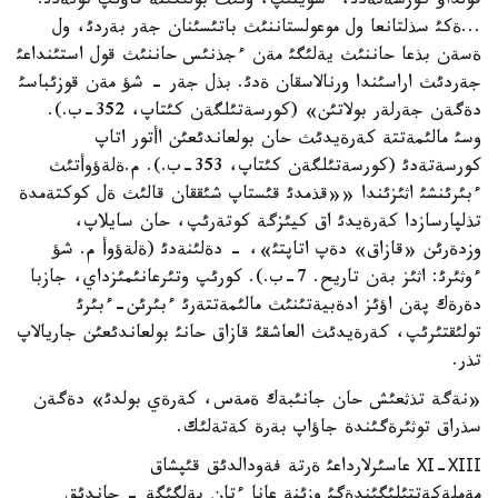
قولداؤ كورسةتةدئ، ءسويتئپ، ونئث بولئگئنة قاؤئپ تونةدئ.
...ةكئ سذلتانعا ول موعولستاننئث باتئسئنان جةر بةردئ، ول
ةسةن بذعا حاننئث يةلئگئ مةن ءجذنئس حاننئث قول استئنداعئ
جةردئث اراسئندا ورنالاسقان ةدئ. بذل جةر - شؤ مةن قوزئباسئ
دةگةن جةرلةر بولاتئن» (كورسةتئلگةن كئتاپ، 352-ب.).
وسئ مالئمةتتة كةرةيدئث حان بولعاندئعئن اأتور اتاپ
كورسةتةدئ (كورسةتئلگةن كئتاپ، 353-ب.). م.ةلةؤوأتئث
ءبئرئنشئ اثئزئندا ««قذمدئ قئستاپ شئققان قالئث ةل كوكتةمدة
تذلپارسازدا كةرةيدئ اق كيئزگة كوتةرئپ، حان سايلاپ،
وزدةرئن «قازاق» دةپ اتاپتئ»، - دةلئنةدئ (ةلةؤوأ م. شؤ
ءوثئرئ: اثئز بةن تاريح. 7-ب.). كورئپ وتئرعانئمئزداي، جازبا
دةرةك پةن اؤئز ادةبيةتئنئث مالئمةتتةرئ ءبئرئن-ءبئرئ
تولئقتئرئپ، كةرةيدئث العاشقئ قازاق حانئ بولعاندئعئن جاريالاپ
تذر.
«نةگة تذثعئش حان جانئبةك ةمةس، كةرةي بولدئ» دةگةن
سذراق توثئرةگئندة جاؤاپ بةرة كةتةلئك.
ХІ-ХІІІ عاسئرلارداعئ ةرتة فةودالدئق قئپشاق
مةملةكةتتئلئگئندةگئ وزئنة عانا ءتان بةلگئگة - حاندئق