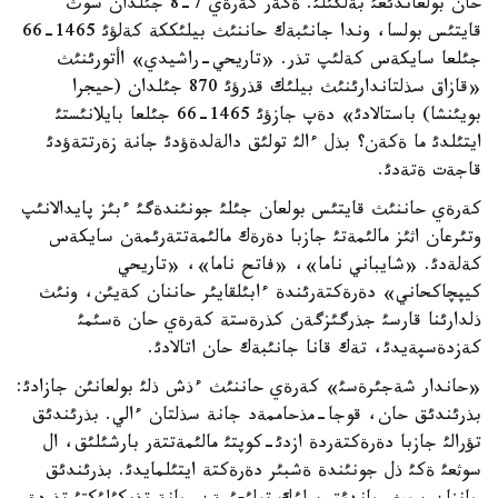
حان بولعاندئعئ بةلگئلئ. ةگةر كةرةي 7-8 جئلدان سوث
قايتئس بولسا، وندا جانئبةك حاننئث بيلئككة كةلؤئ 1465-66
جئلعا سايكةس كةلئپ تذر. «تاريحي-راشيدي» اأتورئنئث
«قازاق سذلتاندارئنئث بيلئك قذرؤئ 870 جئلدان (حيجرا
بويئنشا) باستالادئ» دةپ جازؤئ 1465-66 جئلعا بايلانئستئ
ايتئلدئ ما ةكةن؟ بذل ءالئ تولئق دالةلدةؤدئ جانة زةرتتةؤدئ
قاجةت ةتةدئ.
كةرةي حاننئث قايتئس بولعان جئلئ جونئندةگئ ءبئز پايدالانئپ
وتئرعان اثئز مالئمةتئ جازبا دةرةك مالئمةتتةرئمةن سايكةس
كةلةدئ. «شايباني ناما»، «فاتح ناما»، «تاريحي
كيپچاكحاني» دةرةكتةرئندة ءابئلقايئر حاننان كةيئن، ونئث
ذلدارئنا قارسئ جذرگئزگةن كذرةستة كةرةي حان ةسئمئ
كةزدةسپةيدئ، تةك قانا جانئبةك حان اتالادئ.
«حاندار شةجئرةسئ» كةرةي حاننئث ءذش ذلئ بولعانئن جازادئ:
بذرئندئق حان، قوجا-مذحاممةد جانة سذلتان ءالي. بذرئندئق
تؤرالئ جازبا دةرةكتةردة ازدئ-كوپتئ مالئمةتتةر بارشئلئق، ال
سوثعئ ةكئ ذل جونئندة ةشبئر دةرةكتة ايتئلمايدئ. بذرئندئق