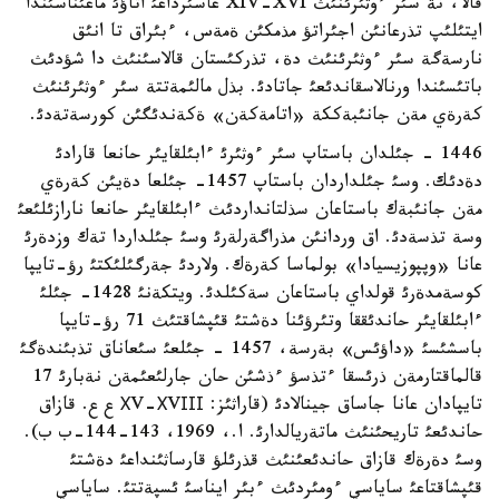
قالا، نة سئر ءوثئرئنئث XIV-XVI عاسئرداعئ اتاؤئ ماعئناسئندا
ايتئلئپ تذرعانئن اجئراتؤ مذمكئن ةمةس، ءبئراق تا انئق
نارسةگة سئر ءوثئرئنئث دة، تذركئستان قالاسئنئث دا شؤدئث
باتئسئندا ورنالاسقاندئعئ جاتادئ. بذل مالئمةتتة سئر ءوثئرئنئث
كةرةي مةن جانئبةككة «اتامةكةن» ةكةندئگئن كورسةتةدئ.
1446 - جئلدان باستاپ سئر ءوثئرئ ءابئلقايئر حانعا قارادئ
دةدئك. وسئ جئلداردان باستاپ 1457- جئلعا دةيئن كةرةي
مةن جانئبةك باستاعان سذلتانداردئث ءابئلقايئر حانعا نارازئلئعئ
وسة تذسةدئ. اق وردانئن مذراگةرلةرئ وسئ جئلداردا تةك وزدةرئ
عانا «وپپوزيسيادا» بولماسا كةرةك. ولاردئ جةرگئلئكتئ رؤ-تايپا
كوسةمدةرئ قولداي باستاعان سةكئلدئ. ويتكةنئ 1428- جئلئ
ءابئلقايئر حاندئققا وتئرؤئنا دةشتئ قئپشاقتئث 71 رؤ-تايپا
باسشئسئ «داؤئس» بةرسة، 1457 - جئلعئ سئعاناق تذبئندةگئ
قالماقتارمةن ذرئسقا ءتذسؤ ءذشئن حان جارلئعئمةن نةبارئ 17
تايپادان عانا جاساق جينالادئ (قاراثئز: ХV-ХVІІІ ع ع. قازاق
حاندئعئ تاريحئنئث ماتةريالدارئ. ا.، 1969، 143-144-ب ب).
وسئ دةرةك قازاق حاندئعئنئث قذرئلؤ قارساثئنداعئ دةشتئ
قئپشاقتاعئ ساياسي ءومئردئث ءبئر ايناسئ ئسپةتتئ. ساياسي