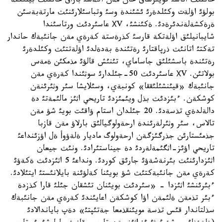
حاننئث اتاسئ قويئرشاق حان مةن اكةسئ باراق حاننئث بيلئكتة
بولؤئ اؤلةت وكئلدةرئ ئشئندة وسئ وتباسئلارئنئث مارتةبةسئن
ةرةكشةلةندئرةدئ. ةكئنشئ، ХV عاسئردئث ورتاسئندا
شايبانيلئق اؤلةتكة قارسئ كذرةستة كةرةي مةن جانئبةك حاندار
تةكتئ اتانئث ذرپاقتارئ رةتئندة بةدةلدئ اؤلةتتئث وكئلدةرئ
رةتئندة باسشئلئق جاساماي، تئنئش قالؤئ مذمكئن ةمةس
بولاتئن. ХV عاسئردئث 50-جئلدارئ سوثئندا كةرةي مةن
جانئبةك «قيئنشئلئققا» كونبةي، وسئلايشا سئر وثئرئنةن
كوشكةن. ءبئزدئث بذل ويئمئزدئ تاريحي اثئز مالئمةتئ دة
دالةلدةي تذسةدئ. 20 جئلدان استام ؤاقئت بويئ شؤ مةن
تالاس، سئر وثئرلةرئندة ارحةولوگيالئق بارلاؤ مةن قازبا
جذمئستارئن جذرگئزگةن ارحةولوگ ماديار ةلةؤوأ ةل اؤزئنداعئ
تاريحي اؤئز-اثگئمةلةردئ دة جيناستئرادئ. ونئث جيعان
اثئزدارئنئث بئرنةشةؤئ جارئق كوردئ. ونداعئ 5 اثئزدئث ةكةؤئ
كةرةي مةن جانئبةكتئث شؤ بويئنا كةلؤئنة بايلانئستئ ايتئلادئ.
ءبئرئنشئ اثئزدا - «سئردئث بويئنان تئشقان جئلئ قارا كذزدة
ءبئر تذمةن ةلئمةن اؤا كوشكةن اعايئندئ كةرةي مةن جانئبةك
سذلتاندار قئس تذسة مويئنقذمعا جةتئپتئ» دةپ باياندالادئ