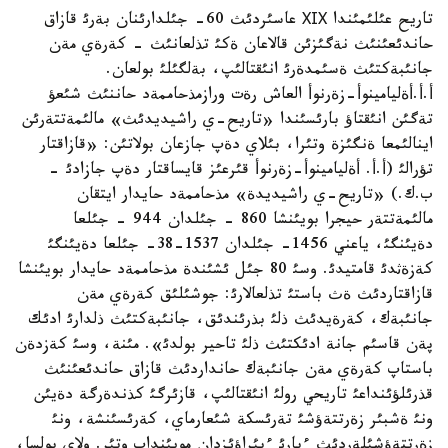
تاريح عئلئمئندا ХІХ عاسئردئث 60- جئلدارئنان بةرئ قازاق
حاندئعئنئث نةگئزئن قالاعان ةكئ تذلعانئث - كةرةي مةن
جانئبةكتئث ةسئمدةرئ انئقتالئپ، بةلگئلئ بولعان.
أ.أ.أةليامينوأ-زةرنوأ العاش رةت ورازمذحاممةد حاننئث شئعؤ
تةگئن انئقتاؤ بارئسئندا «تاريح-ي راشيديدئث» مالئمةتتةرئن
اينالئمعا ةنگئزة وتئرا، بئلاي دةپ جازعان بولاتئن: «قازاقتار
تؤرالئ (أ.أ. أةليامينوأ-زةرنوأ قئرعئز قايساقتار دةپ جازادئ -
ب.ك.) «تاريح-ي راشيديدة» مذحاممةد حايدار ايتقان
مالئمةتتةر حيجرا بويئنشا 860 - جئلدان 944 - جئلعا
دةيئنگئ، ياعني 1456- جئلدان 1537-38- جئلعا دةيئنگئ
كةزةثدئ قامتيدئ. وسئ 80 جئل ئشئندة مذحاممةد حايدار بويئنشا
قازاقتاردئث ةث باستئ تذلعالارئ: جوشئلئق كةرةي مةن
جانئبةك، كةرةيدئث ذلئ بذرئندئق، جانئبةكتئث ذلدارئ ادئك
پةن قاسئم جانة ادئكتئث ذلئ تاحير بولدئ». مئنة، وسئ كةزدةن
باستاپ كةرةي مةن جانئبةك حانداردئث قازاق حاندئعئنئث
قذرئلؤئنداعئ تاريحي رولئ انئقتالئپ، قازئرگئ كذندةرگة دةيئن
ونئ ةشبئر زةرتتةؤشئ تةرئسكة شئعارماي، كةرئسئنشة، ونئ
زةرتتةؤشئلةردئث ءبارئ ءبئراؤئزدان مويئنداپ وتئر. ولاي بولسا،