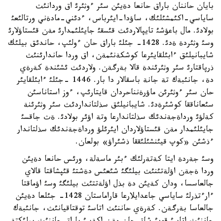
بايان حاننان باراق حانعا دةيئن سئر ءوثئرئ اق وردانئث
ساياسي-اكئمشئلئك، ساؤدا-ايئرباس، ءدئني-مادةني ورتالئعئ
بولادئ. مال باعؤشئ تايپالاردئث قئسقئ جايئلئمدارئ مةن قئستاؤلارئ
وسئ وثئردة ةدئ. 1428- جئلئ باراق حان ءولئپ، حاندئق بيلئك
شايبانيلئق ءابئلقايئرعا كوشكةنئمةن، اق وردا حاندارئنئث
ذرپاقتارئ سئر وثئرئندة قالا بةرگةن. ولاردئث ئشئندة كةرةي
دة، جانئبةك تة جانة باسقالار دا بار. 1446 -جئلئ ءابئلقايئر
حان سئر ءوثئرئن ماؤرةنناحردان قايتارئپ، ءوز استاناسئن
سئعاناققا كوشئرةدئ. شايبانيلئق سذلتانداردئث سئر وثئرئنة
كةلؤئ ورداةجةندئك سذلتاندارعا وتة اؤئر بولادئ. ةث جاقسئ
جايئلئمدار مةن قئستاؤلاردان ايئرئلؤ ورداةجةندئك سذلتاندار
ءذشئن «كوپ قيئنشئلئققا ذشئراؤ» بولعان.
وسئ جةردة ايتا كةتةرلئك ءبئر ماسةلة، ورئس حانعا دةيئن
وردا ةجةن اؤلةتئنئث بيلئگئ شئعئس دةشتئ قئپشاقتا قالاي
جالعاسسا، ودان كةيئن دة بذل اؤلةتتئث بيلئگئ وسئ اؤماقتا
ءارءتذرلئ ساياسي جاعدايلارعا قاراماستان 1428- جئلعا دةيئن
جالعاسا بةرگةن. كةرةي حاننئث اتاسئ توقتاقيانئث، جانئبةك