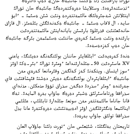
تؤرالئ باراقتئث ذلئ «كئشئ جانئبةك حان» دةپ دالئرةك
ءتذسئندئرةدئ. وسئلايشا دةرةكتةردةگئ جانئبةك حان تؤرالئ
ايتئلاتئن شةجئرةلئك مالئمةتتةردة ونئث شئن ةسئمئ - ءابؤ
سايد، ال لاقاب ةسئمئ - جانئبةك ةكةندئگئن بئلةمئز. ال قازاق
حاندئعئنئث قذرئلؤئ بارئسئن باياندايتئن مالئمةتتةردئث
بارئندة ونئث ةسئمئ كةرةي حاننئث ةسئمئمةن بئرگة جانئبةك
حان دةپ كةزدةسةدئ.
ةندئ كةرةيدئث ءابئلقايئر حاننان بولئنگةنگة دةيئنگئ، ياعني
XV عاسئردئث 50-جئلدارئنداعئ ءومئرئ تؤرالئ ءبئر-ةكئ اؤئز
ءسوز ايتساق. ويتكةنئ كةز كةلگةن وقئرمانعا كةرةي مةن
جانئبةك ءابئلقايئردان بولئنگةنگة دةيئن دةشتئ قئپشاقتئث قاي
جةرئندة ءومئر ءسذردئ دةگةن سذراق تؤؤئ مذمكئن. مذنداي
سذراققا ورتاعاسئرلئق ةشبئر دةرةك جاؤاپ بةرة المايدئ. تةك
قانا جاناما مالئمةتتةر مةن سوثعئ جئلدارئ تابئلئپ، عئلئمي
اينالئمعا ةنگئزئلگةن اؤئز ادةبيةتئنئث دةرةكتةرئ عانا بذل
سذراققا تولئق جاؤاپ بةرةدئ.
تاريحتان بةلگئلئ، شئثعئس حان ءتورت ذلئنا جاؤلاپ العان