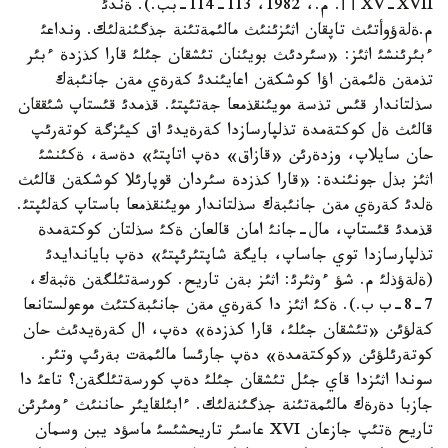
XV-XVII أ أ. م.، 1982، 113-114-بب.). ةندئ
م.ةلةؤوأتئث تاپقان اثئزئنئث مالئمةتئنة جذگئنةلئك. ونداعئ
ءبئرئنشئ اثئز: «سئردئث بويئنان تئشقان جئلئ قارا كذزدة ءبئر
تذمةن ةلئمةن اؤا كوشكةن اعايئندئ كةرةي مةن جانئبةك
سذلتاندار قئس تذسة مويئنقذمعا جةتئپتئ. قذمدئ قئستاپ شئققان
قالئث ةل كوكتةمدة تذلپارسازدا كةرةيدئ اق كيئزگة كوتةرئپ
حان سايلاپ، وزدةرئن «قازاق» دةپ اتاپتئ» دةسة، ةكئنشئ
اثئز بذل جونئندة: «قارا كذزدة سئردان قوپارئلا كوشكةن قالئث
ةلدئ كةرةي مةن جانئبةك سذلتاندار مويئنقذمعا باستاپ كةلئپتئ.
قذمدئ قئستاپ، مال-جانئ امان قالعان ةكئ سذلتان كوكتةمدة
تذلپارسازدا توي جاساپ، بايگة شاپتئرئپتئ» دةپ باياندايدئ
(ةلةؤذلئ م. شؤ ءوثئرئ: اثئز بةن تاريح. كورسةتئلگةن ةثبةك،
7-8-ب ب.). ةكئ اثئز دا كةرةي مةن جانئبةكتئث موعولستانعا
كةلؤئن «تئشقان جئلئ، قارا كذزدة» دةپ، ال كةرةيدئث حان
كوتةرئلؤئن «كوكتةمدة» دةپ جارئسا مالئمةت بةرئپ وتئر.
سوندا اثئزدا قاي جئل تئشقان جئلئ دةپ كورسةتئلگةن؟ تاعئ دا
جازبا دةرةك مالئمةتئنة جذگئنةلئك. ءابئلقايئر حاننئث ءومئرئن
تاريح ةتئپ جازعان XVI عاسئر تاريحشئسئ ماسؤد يبن وسمان