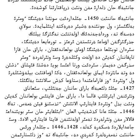
حاننان سوث حاندئق بيلئك تولئعئمةن جانة تذپكئلئكتئ تذردة
جانئبةك حان ذلدارئ مةن ونئث ذرپاقتارئنا كوشةدئ.
جانئبةك حاننئث 1450- جئلداردئث سوثئنا دةيئنگئ ءومئرئ
بةلگئسئز، ول جونئندة ةشبئر دةرةكتة ايتئلمايدئ. سولاي
دةسةك تة، ورداةجةندئك اؤلةتتئث نةگئزگئ بيلئك
جذرگئزگةن اؤماعئ ةرتئستةن ئرعئز - تورعايعا دةيئنگئ،
سئردان توبئلعا دةيئنگئ اؤماق بولعاندئقتان، باراق حان قازا
تاپقاننان كةيئن دة اؤلةت وكئلدةرئ وسئ وثئرلةردة ءومئر
سذرگةن دةيمئز. سئردئث ورتا اعئسئ بويئ دةشتئ قئپشاق ءذشئن
دة وتة ماثئزدئ ايماق بولعاندئقتان، ةكئ اؤماقتئث بيلةؤشئلةرئ
ول ءوثئردئ ءوز قاراماعئندا ذستاؤعا كذش سالاتئنئ بةلگئلئ.
1427- جئلئ ذلئعبةك باراق حاننان جةثئلئپ، سئعاناق
وثئرئنةن ايئرئلئپ قالسا دا، باراق حان قايتئس بولعاننان كةيئن
ونئث بذل ءوثئردئ قايتارئپ الاتئنئن ءتذسئنؤ قيئن ةمةس. تةك
1446- جئلئ عانا كذشةيئپ العان ءابئلقايئر حان سئر بويئنداعئ
قالالار مةن وثئرلةردئ تةمئر اؤلةتئنةن قايتا قايتارئپ الادئ. وسئ
جاعدايلاردئ ةسكةرة كةلة، 1428-1446 -جئلدار ورئس
حاننئث نةمةرةلةرئ كةرةي دة، جانئبةك تة ءوز ذلئستارئمةن