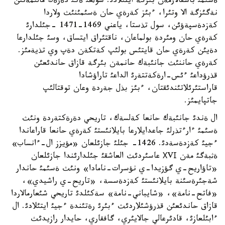
ةسئمئ باسقالارمةن بئرگة ايتئلادئ. سوثعئ ةكئ دةرةك مالئمةتئن
نةگئزگة الا وتئرا، ءبئز كةرةي حان ةسئمئنئث ولاردا
كةزدةسپةؤئن، سول تذستا، ياعني 1469-1471 -جئلدارئ
كةرةي حان ومئردة بولماعان، ناقتئراق ايتساق، وسئ جئلدارعا
دةيئن كةرةي حان قايتئس بولئپ كةتكةن دةپ وي تذيةمئز.
كةرةي حاننئث جانئبةك حانمةن بئرگة قازاق حاندئعئن
قذرؤداعئ ءئس-ارةكةتتةرئ الداعئ تاراؤشادا
قاراستئرئلاتئندئقتان، ءبئز بذل جةردة وعان توقتالئپ
جاتپايمئز.
ال ةندئ جانئبةك حانعا كةلسةك، تاريحي دةرةكتةردة ونئث
ةسئمئ ءارءتذرلئ جاعدايلارعا بايلانئستئ كةرةي حانعا قاراعاندا
ءجيئ كةزدةسةدئ. 1426- جئلئ جازئلعان «مؤيزز ال-ءانساب»
ةثبةگئ مةن ХVІ عاسئردئث العاشقئ جئلدارئندا جازئلعان
«تاؤاريح-ي گؤزيدا-ي نؤسرات-نامادا» ونئث ةسئمئ حاندار
شةجئرةسئنة بايلانئستئ كةزدةسسة، «تاريح-ي راشيدي»،
«فاتح-نامة»، «شايباني-نامة» سةكئلدئ تاريحي شئعارمالاردا
قازاق حاندئعئن قذرؤشئلاردئث ءبئرئ رةتئندة ءجيئ ايتئلادئ. ال
ءابئلعازئ، قادئرعالي جالايئري، گاففاري، حايدار رازيدئث