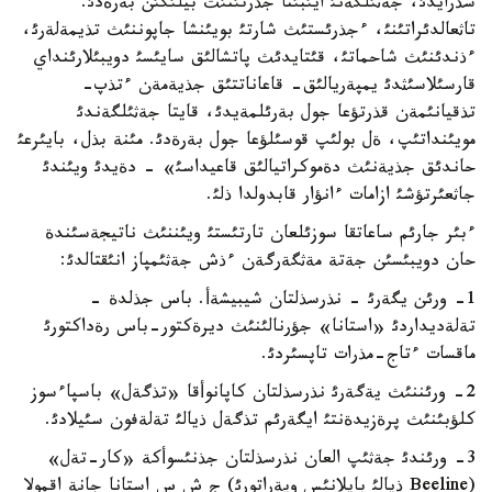
سذرايدئ، جةثئلگةنئ ايئبئنا جذرتئنئث بيلئگئن بةرةدئ.
تاثعالدئراتئنئ، ءجذرئستئث شارتئ بويئنشا جاپوننئث تذيمةلةرئ،
ءذندئنئث شاحماتئ، قئتايدئث پاتشالئق سايئسئ دويبئلارئنداي
قارسئلاسئثدئ يمپةريالئق- قاعاناتتئق جذيةمةن ءتذپ-
تذقيانئمةن قذرتؤعا جول بةرئلمةيدئ، قايتا جةثئلگةندئ
مويئنداتئپ، ةل بولئپ قوسئلؤعا جول بةرةدئ. مئنة بذل، بايئرعئ
حاندئق جذيةنئث دةموكراتيالئق قاعيداسئ» - دةيدئ ويئندئ
جاثعئرتؤشئ ازامات ءانؤار قابدولدا ذلئ.
ءبئر جارئم ساعاتقا سوزئلعان تارتئستئ ويئننئث ناتيجةسئندة
حان دويبئسئن جةتة مةثگةرگةن ءذش جةثئمپاز انئقتالدئ:
1- ورئن يگةرئ - نذرسذلتان شيبيشةأ. باس جذلدة -
تةلةديداردئ «استانا» جؤرنالئنئث ديرةكتور-باس رةداكتورئ
ماقسات ءتاج-مذرات تاپسئردئ.
2- ورئننئث يةگةرئ نذرسذلتان كاپانوأقا «تذگةل» باسپاءسوز
كلؤبئنئث پرةزيدةنتئ ايگةرئم تذگةل ذيالئ تةلةفون سئيلادئ.
3- ورئندئ جةثئپ العان نذرسذلتان جذنئسوأكة «كار-تةل»
(Beeline ذيالئ بايلانئس وپةراتورئ) ج ش س استانا جانة اقمولا