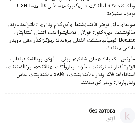
وبلئسئنداعئ فيليالئنئث ديرةكتورئ مذساعالي قاليمذسا USB-
مودةم سئيلادئ.
سونداي-اق توعئز قاتئسؤشئعا «كوركةم ونةر» تةاترالدئ-ونةر
سالونئنئث ديرةكتورئ قورلان قذسايئنوأانئث اتئنان كئتاپتار،
Beeline كومپانياسئنئث اتئنان برةندتئ ريؤگزاكتار مةن دوپتار
تابئس ةتئلدئ.
جارئس-اكسيانئ «حان شاتئر» ويئن-ساؤئق ورتالئعئ قولداپ،
قؤئرشاقتار تةاترئنئث، مارات وماروأتئث «تالانت» ورتالئعئنئث،
استاناداعئ №2 ونةر مةكتةبئنئث، №59 مةكتةپتئث جاس
ونةرپازدارئ ونةر كورسةتتئ.
без автора
اۆتور