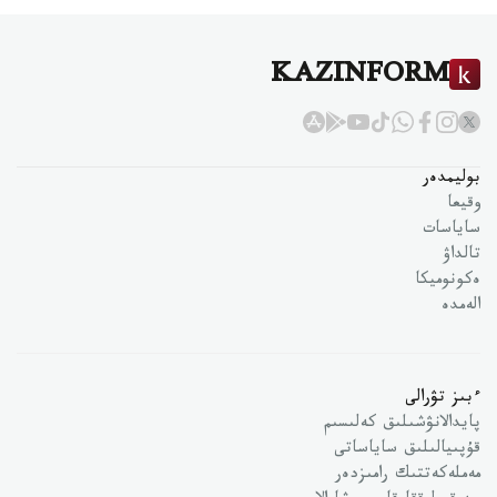
KAZINFORM
بوليمدەر
وقيعا
ساياسات
تالداۋ
ەكونوميكا
الەمدە
ءبىز تۋرالى
پايدالانۋشىلىق كەلىسىم
قۇپىيالىلىق ساياساتى
مەملەكەتتىك رامىزدەر