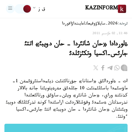
KAZINFORM
ق ز
ترەند:
2026-سايلاۋ
وقيعا
تاعايىنداۋ
اقوردا
11:46, 02 ماۋسىم 2011
ةلوردادا «حان شاتئردا - حان دويبئ» اتتئ
جارئس-اكسيا وتكئزئلدئ
ات - ةلوردالئق «استانا» جؤرنالئنئث ذيئمداستئرؤئمةن 1-
ماؤسئمدا باسئلئمنئث 10 جئلدئق مةرةيتويئنا جانة بالالار
كذنئنة وراي، «حان شاتئر» ويئن-ساؤئق ورتالئعئندا
نذرسذلتان ةسئمدئ وقؤشئلاردئث اراسئندا كونة تذركئلئك دويبئ
ويئنئنان «حان شاتئردا - حان دويبئ» اتتئ جارئس-اكسيا
ءوتتئ.