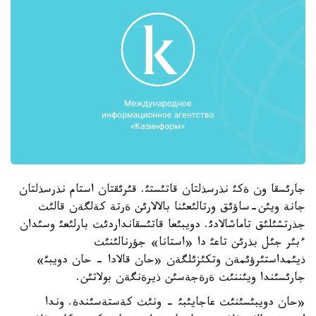
جارئسقا ون ةكئ نذرسذلتان قاتئستئ. قئرئقتان استام نذرسذلتان
جانة ويئن-ساؤئق ورتالئعئنا بالالارئن ةرتة كةلگةن قالئث
جذرتشئلئق تاماشالادئ. دويبئعا قاتئسقانداردئث بارلئعئ وسئدان
ءبئر جئل بذرئن تاعئ دا «استانا» جؤرنالئنئث
ذيئمداستئرؤئمةن وتكئزئلگةن «حان قالادا - حان دويبئ»
جارئسئندا ويئننئث ةرةجةسئن ذيرةنگةن بولاتئن.
«حان دويبئسئنئث عاجايئبئ - ونئث كةستةسئندة. وندا