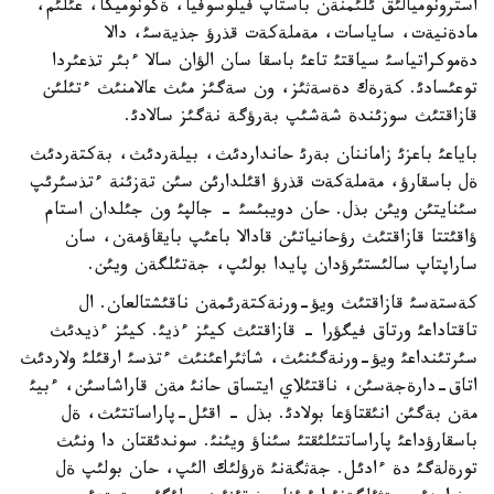
استرونوميالئق ئلئمنةن باستاپ فيلوسوفيا، ةكونوميكا، عئلئم،
مادةنيةت، ساياسات، مةملةكةت قذرؤ جذيةسئ، دالا
دةموكراتياسئ سياقتئ تاعئ باسقا سان الؤان سالا ءبئر تذعئردا
توعئسادئ. كةرةك دةسةثئز، ون سةگئز مئث عالامنئث ءتئلئن
قازاقتئث سوزئندة شةشئپ بةرؤگة نةگئز سالادئ.
باياعئ باعزئ زاماننان بةرئ حانداردئث، بيلةردئث، بةكتةردئث
ةل باسقارؤ، مةملةكةت قذرؤ اقئلدارئن سئن تةزئنة ءتذسئرئپ
سئنايتئن ويئن بذل. حان دويبئسئ - جالپئ ون جئلدان استام
ؤاقئتتا قازاقتئث رؤحانياتئن قادالا باعئپ بايقاؤمةن، سان
ساراپتاپ سالئستئرؤدان پايدا بولئپ، جةتئلگةن ويئن.
كةستةسئ قازاقتئث ويؤ-ورنةكتةرئمةن ناقئشتالعان. ال
تاقتاداعئ ورتاق فيگؤرا - قازاقتئث كيئز ءذيئ. كيئز ءذيدئث
سئرتئنداعئ ويؤ-ورنةگئنئث، شاثئراعئنئث ءتذسئ ارقئلئ ولاردئث
اتاق-دارةجةسئن، ناقتئلاي ايتساق حانئ مةن قاراشاسئن، ءبيئ
مةن بةگئن انئقتاؤعا بولادئ. بذل - اقئل-پاراساتتئث، ةل
باسقارؤداعئ پاراساتتئلئقتئ سئناؤ ويئنئ. سوندئقتان دا ونئث
تورةلةگئ دة ءادئل. جةثگةنئ ةرؤلئك الئپ، حان بولئپ ةل