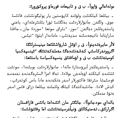
مولداعالي ؤاپوأ، ب ق و تابيعات قورعاؤ پروكؤرورئ:
- بيئلعئ كيئكتئث ولؤئنة كاپؤستين يار پوليگونئنئث قاتئسئ
جوق. ولگةن جانؤارلاردئث بةلگئسئ تؤرا بئلتئرعئداي، ياعني
پاستةرةللةز دةگةن ءسوز. ءبئراق سوثعئ ءسوزدئ جان-جاقتئ
ساراپتاما ناتيجةسئنة سذيةنئپ، ماماندار ايتؤئ ءتيئس.
لاأر حايرةتدينوأ، ق ر اؤئل شارؤاشئلئعئ مينيسترلئگئ
اگروونةركاسئپ كةشةنئندةگئ مةملةكةتتئك ءئينسپةكسيا
كوميتةتئنئث ب ق و اؤماقتئق ينسپةكسياسئ باستئعئ:
- پاستةرةللةز أيرؤستارئ مالدا، جانؤارلاردئث بويئندا، سونئث
ئشئندة كيئكتة اؤةلدةن بولادئ. تةك اعزا السئرةگةندة نةمةسة
قوسئمشا سئرتقئ فاكتورلار اسةر ةتكةندة عانا باس كوتةرئپ،
كذش الادئ. جانئبةكتةگئ كيئك ولئمئنة بيئلعئ ذزاق قئس اسةر
ةتؤئ مذمكئن.
بالداي حودجانوأا، جاثگئر حان اتئنداعئ باتئس قازاقستان
اگرارلئق-تةحنيكالئق ؤنيأةرسيتةتئنئث اعا وقئتؤشئسئ: