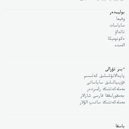
بوليمدەر
وقيعا
ساياسات
تالداۋ
ەكونوميكا
الەمدە
ءبىز تۋرالى
پايدالانۋشىلىق كەلىسىم
قۇپىيالىلىق ساياساتى
مەملەكەتتىك رامىزدەر
جەمقورلىققا قارسى شارالار
مەملەكەتتىك ساتىپ الۋلار
باسقا