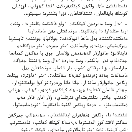
قئستاعئنئث ماثئ. ولگةن كيئكتةردئث ءئشئ كةؤئپ، اؤزئنان
كوبئك بايقالعان، تئشقاقتاعان. تؤرا بئلتئرعئ سيمپتوم.
- ءدال وسئ جةردةن كيئكتئث ءولؤ فاكتئسئ بئلتئر دا، ونئث
ارعئ جئلدارئ دا بايقالئپتئ. سوندئقتان مةن ماماندارعا
مذمكئندئگئنشة بذل ماثعا اقبوكةندئ جولاتپاؤ جونئندة تاپسئرما
بةرگةنمئن. مذنداي وقيعانئث ءبئر جةردة ءبئر مةزگئلدة
قايتالانؤئ جانؤارلار الدةنةدةن ؤلانعان جوق پا دةگةن كذمانعا
جةتةلةپ تذر. بالكئم، وسئ جةردة ءدال وسئ ؤاقئتتا جةؤگة
جارامسئز، ؤلئ بولاتئن ءشوپ بار شئعار. سوندئقتان بذل
ماسةلةنئ جةتة زةرتتةؤ كةرةك سةكئلدئ. ءبئر ءتاؤئرئ، بيئلعئ
ولگةن جانؤارلار سانئ از. جاثا عانا وزدةرئثئز كؤا بولدئثئزدار،
جةتئم قالعان لاقتاردئ ةرةسةك كيئكتةر ئزدةپ كةلئپ، ةرتئپ
اكةتئپ جاتئر. بئلتئرعئداي قئرئلماي، ولار امان قالار دةپ
ذمئتتةنةمئز، - دةدئ وبلئس اكئمئ باقتئقوجا ءئزمذحامبةتوأ.
شئنئندا دا، ولگةن ةنةلةرئن اينالشئقتاپ، سةندةلئپ جذرگةن
سةگئز لاقتئ كوز الدئمئزدا ةرةسةك كيئك كةلئپ، ئلةستئرئپ
الئپ كةتتئ. تاعئ ءبئر تاثعالارلئق جاعداي، كيئك ءولئمئ