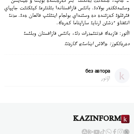
- جالپئ، جئلدئث بةلگئلئ ءبئر كةزةثئندة بويئنا ؤ جينايتئن
وسئمدئكتةر بولادئ. باتئس قازاقستاندا بئلتئرعئ كيئكتئث جاپپاي
قئرئلؤئ كةزئندة دة وسئنداي بولجام ايتئلئپ قالعان ةدئ. مذنئ
انئقتاؤ ءذشئن ارنايئ ساراپتاما كةرةك.
اأتور: قازبةك قذتتئمذرات ذلئ، باتئس قازاقستان وبلئسئ
دةرةككوز: «الاش ايناسئ» گازةتئ
без автора
اۆتور
KAZINFORM