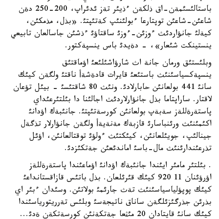
باستالئسئمةن-اق ذلكةن ءذيئر تةز ئدئراپ، 200-250 دةن
شاعئن-شاعئن توپتارعا ءبولئنئپ كةتئپتئ. «بذل، مذمكئن،
كيةلئ جانؤاردئث ءوزئن-ءوزئ ساقتاؤئ ءذشئن جاسالعان تابيعي
ينستينكت شئعار»، - دةيدئ باس ينسپةكتور.
وبلئستئق ورمان جانة اث شارؤاشئلئعئ اؤماقتئق
ينسپةكسياسئنئث باستئعئ قايرات قادةشةأ ناقتئ ولگةن كيئك
سانئ 441 بولعانئن حابارلادئ. ونئث 80 شاقتئسئ - بيئل تؤعان
لاقتار. ساراپتاما بذل جانؤارلاردئث اجالئنا دا بئلتئرعئداي
پاستةرةللةز سةبةپ بولعانئن كورسةتئپتئ. جانئبةك اؤدانئ
اكئمئنئث ورئنباسارئ قازبةك مةنةيةأ ولگةن جانؤارلار تذگةل
جينالئپ، جويئلعانئن، كيئكتئث ءولؤئ توقتالعانئن، اؤئل
تذرعئندارئنئث مال-باسئ اماندئعئن جةتكئزدئ.
. بئلتئر مامئر ايئندا جانئبةك اؤدانئ اؤماعئندا پاستةرةللةز
اؤرؤئنان 11 920 كيئك قئرئلعان. بذل باتئس قازاقستانداعئ
كيئك پوپؤلياسياسئنئث تةث جارئمئ بولاتئن. وسئدان ءبئر اي
بذرئن جذرگئزئلگةن ساناق ناتيجةسئ وبلئس تةرريتورياسئندا
كيئك سانئ قايتادان 20 مئثعا جةتكةنئن كورسةتكةن ةدئ...