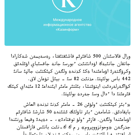
ورال قالاسئنان 500 شاقئرئم قاشئقتئقتا، رةسةيمةن شةكارادا
جاتقان جانئبةك اؤدانئنئث ءبورسئ جانة جاقسئباي اؤئلدئق
وكرؤگتةرئ اؤماعئندا ةكئ كذندة ولگةن كيئكتئث جالپئ سانئ
442 باس بولئپتئ. مذنئث 82 سئ - بيئل تؤعان لاق.
كؤاگةرلةردئث ايتؤئنشا، بئلتئر مامئر ايئنداعئ 12 مئثداي كيئك
قئرعئنئ دا ءدال وسئ جةردة بولئپتئ.
«ءبئز كيئكتئث ءولؤئن 26 - مامئر كذنئ تذندة العاش
بايقادئق. شامامةن ءبئر تاؤلئك ئشئندة 50 شارشئ شاقئرئم
اؤماعئندا ولگةن. قازئر ءولؤ توقتادئ»، - دةيدئ وقيعا ورنئندا
جذرگةن «وحوتزووپروم» ر م ك ك-نئث باتئس قازاقستان