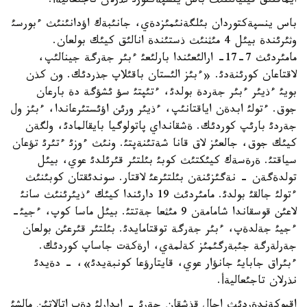
ايماقتئق فيليالئنئث باس ينسپةكتورئ نذرلان تاجئعاليةأ.
باس ينسپةكتوردان بئلگةنئمئزدةي، جانئبةك اؤدانئنئث ءبورسئ
وثئرئندة بيئل 4 مئثنئث ذستئندة انالئق كيئك بولعان.
مامئردئث 7-17- ارالئعئندا بارلئعئ ءبئر جةرگة جينالئپ،
لاقتاعان كورئنةدئ. «ءبئز الئستان باقئلاپ جذردئك. ون كذن
بويئ ءذيئر ءبئر جةردة بولدئ، ءتئپتئ سؤ ئشؤگة دة بارعان
جوق. ءتولئ ابدةن اياقتانئپ، ءذيئر ورئن اؤئستئرعاندا، ءبئز ول
جةردئ بارئپ كوردئك. ةشقانداي پاتولوگيا بايقالمادئ، ولگةن
كيئك جوق، جالعئز لاق قانا شةتئنةپتئ. ونئث ءوزئ ءتئرئ تؤعان
سياقتئ. ةرةسةك كيئكتئث كوبئ بئلتئر قئرئلدئ عوي، بيئل
تولدةگةن - نةگئزئنةن بئلتئرعئ لاقتار. سوندئقتان كوبئنئث
ءتولئ جالقئ بولدئ. مامئردئث 19 دارئندا كيئك ءذيئرئنئث سانئ
لاعئن قوسقاندا شامامةن 9 مئثعا جةتتئ. بيئل ماسا كوپ، ءجيئ-
ءجيئ جةلدةپ، ءبئر جةرگة توقتامايدئ. بئلتئر قئرعئن بولعان
جةرلةرگة جئبةرگئمئز كةلمةي، ارةكةت جاساپ كوردئك.
ءبئراق جابايئ جانؤار عوي، قايتارؤعا كونبةيدئ»، - دةيدئ
نذرلان تاجئعاليةأ.
اقبوكةندةردئث اجال قذشقان جةرئ - ايدارلئ دةپ اتالاتئن مالشئ