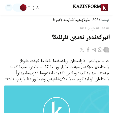
KAZINFORM
ق ز
ترەند:
2026-سايلاۋ
وقيعا
تاعايىنداۋ
اقوردا
10:07, 02 ماۋسىم 2011
اقبوكةندةر نةدةن قئرئلدئ؟
ت - «باتئس قازاقستان وبلئسئندا تاعئ دا كيئك قئرئلا
باستادئ» دةگةن سؤئت حابار ورالعا 27 - مامئر، جذما كذنئ
جةتتئ. سةنبئ كذنئ وبلئس اكئمئ باقتئقوجا ءئزمذحامبةتوأ
باستاعان ارنايئ كوميسسيا تئكذشاقپةن وقيعا ورنئنا بارئپ قايتتئ.