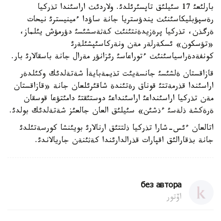
بارلئعئ 17 سئيلئق تاپسئرئلدئ. ولاردئث اراسئندا تذركيا
رةسپؤبليكاسئنئث يندؤستريا جانة ساؤدا ءمينيسترئ نيحات
ةرگذن، تذركيا پرةزيدةنتئنئث كةثةسشئسئ دؤرمؤش يئلماز،
«تؤسكون» ئسكةرلةر مةن ونةركاسئپشئلةرئ
كونفةدةراسياسئنئث ءتوراعاسئ رئزانؤر مةرال جانة باسقالارئ بار.
قازاقستان ةلشئسئ جانسةيئت تذيمةبايةأ شةتةلدئك وكئلدةر
اراسئندا قذرمةتتئ قوناق رةتئندة شاقئرئلعان جانة «قازاقستان
مةن تذركيا اراسئنداعئ اراسئنداعئ دوستئقتئ دامئتؤعا قوسقان
ةرةكشة ذلةسئ ءذشئن» سئيلئق العان جالعئز شةتةلدئك بولدئ.
اتالعان ءئس-شارا تذركيا ذلتتئق ارنالارئ بويئنشا كورسةتئلدئ
جانة بذقارالئق اقپارات قذرالدارئندا كةثئنةن جاريالاندئ.
без автора
اۆتور