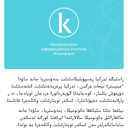
راسئمگة تذركيا رةسپؤبليكاسئنئث يندؤستريا جانة ساؤدا
ءمينيسترئ نيحات ةرگذن، تذركيا پرةزيدةنتئنئث كةثةسشئسئ
دؤرمؤش يئلماز، كودجايةلئ گؤبةرناتورئ ةردجان توپادجا، ت ر
پارلامةنتئنئث دةپؤتاتتارئ، ئسكةر توپتارئنئث وكئلدةرئ قاتئستئ.
بيئلعئ جئلئ سئيلئققا ةكونوميكا، يندؤستريا، ساؤدا جانة
حالئقارالئق ةكونوميكا سالالارئندا ايرئقشا كوزگة تذسكةن
ساياساتكةرلةر مةن ئسكةر توپتارئنئث وكئلدةرئ ية بولدئ.