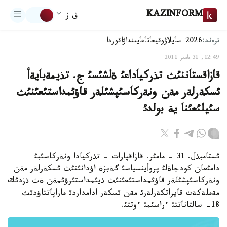
KAZINFORM
ق ز
ترەند:
2026-سايلاۋ
وقيعا
تاعايىنداۋ
اقوردا
12:49, 31 مامىر 2011
قازاقستاننئث تذركياداعئ ةلشئسئ ج. تذيمةبايةأ
ئسكةرلةر مةن ونةركاسئپشئلةر قاؤئمداستئعئنئث
سئيلئعئنا ية بولدئ
ئستامبذل. 31 - مامئر. قازاقپارات - تذركيادا ونةركاسئبئ
دامئعان كودجاةلئ پروأينسياسئ گةبزة اؤدانئنئث ئسكةرلةر مةن
ونةركاسئپشئلةر قاؤئمداستئعئنئث ذيئمداستئرؤئمةن ةث ذزدئك
مةملةكةت قايراتكةرلةرئ مةن ئسكةر ادامداردئ ماراپاتتاؤدئث
18- سالتاناتتئ ءراسئمئ ءوتتئ.