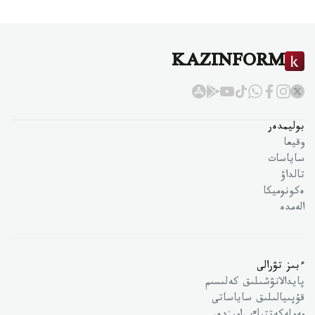
KAZINFORM
بوليمدەر
وقيعا
ساياسات
تالداۋ
ەكونوميكا
الەمدە
ءبىز تۋرالى
پايدالانۋشىلىق كەلىسىم
قۇپىيالىلىق ساياساتى