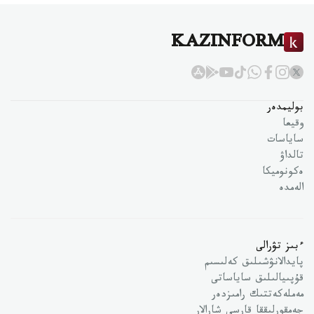
KAZINFORM
بوليمدەر
وقيعا
ساياسات
تالداۋ
ەكونوميكا
الەمدە
ءبىز تۋرالى
پايدالانۋشىلىق كەلىسىم
قۇپىيالىلىق ساياساتى
مەملەكەتتىك رامىزدەر
جەمقورلىققا قارسى شارالار