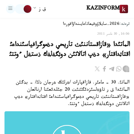
KAZINFORM
ق ز
ترەند:
2026-سايلاۋ
وقيعا
تاعايىنداۋ
اقوردا
16:06, 30 مامىر 2011
الماتئدا «قازاقستاننئث تاريحي دةموگرافياسئنداعئ
اقتاثداقتار» دةپ اتالاتئن دوثگةلةك ذستةل ءوتتئ
الماتئ. 30 - مامئر. قازاقپارات /ةرلئك ةرجان ذلئ/ - بذگئن
الماتئدا ق ر تاؤةلسئزدئگئنئث 20 جئلدئعئنا ارنالعان
«قازاقستاننئث تاريحي دةموگرافياسئنداعئ اقتاثداقتار» دةپ
اتالاتئن دوثگةلةك ذستةل ءوتتئ.