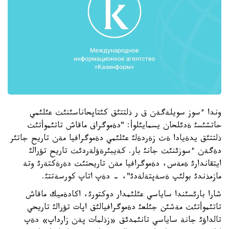
وندا ءسوز سويلةگةن ق ر ذلتتئق كئتاپحاناسئنئث عئلئمي
حاتشئسئ ةدئلحان يسمايئلوأ: "دةموگراف ماقاش تاتئموأتئث
ذلتتئق يدةيادا ةث زةردةلئ عئلئمي دةموگرافيا مةن تاريح جاتئر
دةگةن ءسوزئنئث جانئ بار. كةيبئرةؤلةردئث تاريح تؤرالئ
ايتقاندارئ ةمةس، دةموگرافيا مةن تاريحتئث دةرةكتةرئ وتة
مازمذندئ بولئپ ةسةپتةلةدئ"، - دةپ اتاپ كورسةتتئ.
شارا بارئسئندا ساياسي عئلئمدار دوكتورئ، اكادةميك ماقاش
تاتئموأتئث مةشئن جئلعئ دةموگرافيالئق اپات تؤرالئ تاريحي
تالداؤئ جانة ساياسي تانئمدئق «زذلمات پةن زارداپ» دةپ