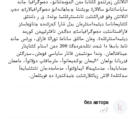
اتالاتئن زةرتتةؤ كئتابئ مةن الةؤمةتتانؤ، دةموگرافيا جانة
ساياساتتانؤ سالالارئ بويئنشا «جاهاندانؤ دةموگرافيالارئ» دةپ
اتالاتئن وقؤ قذرالئنئث تانئستئرئلئمئ بولدئ. ق ر ذلتتئق
كئتاپحاناسئ ذيئمداستئرعان بذل شارا كةزئندة «تاؤةلسئز
قازاقستاننئث دةموگرافياسئ» دةگةن تاقئرئپپةن كورمة
ذيئمداستئرئلدئ. وعان حالئق ساناعئ تؤرالئ قازاق، ورئس جانة
تاعئ باسقا دا شةت تئلدةردةگئ 200 دةن استام كئتاپتار
جيناقتالعان. وندا سونئمةن قاتار ساياسي قؤعئن-سذرگئن
قذربانئ بولعان ءاليحان بوكةيحانوأ، مئرجاقئپ دؤلاتوأ، ماعجان
جذمابايةأ، جذسئپبةك ايماؤئتوأ، مذحامةدجان تئنئشبايةأ
سةكئلدئ الاش زيالئلارئنئث ةثبةكتةرئ دة قويئلعان.
без автора
اۆتور