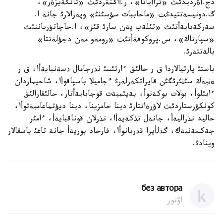
دج.أةرديدئث «تراأياتا»، ر.أاگنةردئث «تانگةيزةر»،
گ.دونيسةتتيدئث «ماحاببات سؤسئنئ» وپةرالارئ جانة ا.
سةركةبايةأتئث «تئلةپ پةن سارئ قئز»، ا.حاچاتؤرياننئث
«سپارتاك»، س.پروكوفةأتئث «رومةو مةن دجؤلةتتا»
بالةتتةرئ.
باستئ پارتيالاردا ق ر حالئق ءارتئسئ نذرجامال ذسةنبايةأا، ق ر
ةثبةك سئثئرئگئن قايراتكةرلةرئ ءجاميلا باسپاقوأا، شاحيماردان
ءابئلوأ، بولات بوكةنوأ، بةيئمبةت قوجابايةأتار، حالئقارالئق
كونكؤرستاردئث لاؤرةاتتارئ دينا حامزينا، دينا ديؤتماعامبةتوأا،
حاليد نذراليةأ، جانةل تذكةيةأا، نذرلان قوناقبايةأ، ءامئر
جةكسةنبةك، گذلأيرا قذربانوأا، فارحاد بوريةأ جانة تاعئ باسقالار
وينادئ.
без автора
اۆتور