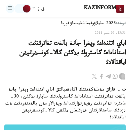
KAZINFORM
ق ز
ترەند:
2026-سايلاۋ
وقيعا
تاعايىنداۋ
اقوردا
13:36, 30 مامىر 2011
اباي اتئنداعئ وپةرا جانة بالةت تةاترئنئث
استاناداعئ گاسترولئ بذگئن گالا-كونسةرتپةن
اياقتالادئ
ت - قازاق مةملةكةتتئك اكادةميالئق اباي اتئنداعئ وپةرا جانة
بالةت تةاترئنئث استاناداعئ گاسترولدئك ساپارئ بذگئن، 30-
مامئردا تةاتردئث رةپةرتؤارئنداعئ وپةرالار مةن بالةتتةردئث ةث
ذزدئك ساحنالارئنان قذرئلعان ذلكةن گالا-كونسةرتپةن
اياقتالادئ