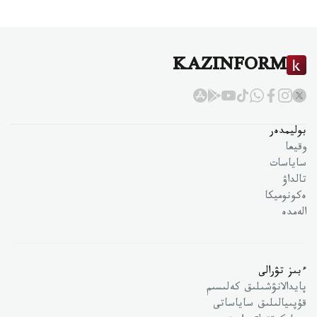
KAZINFORM
بوليمدەر
وقيعا
ساياسات
تالداۋ
ەكونوميكا
الەمدە
ءبىز تۋرالى
پايدالانۋشىلىق كەلىسىم
قۇپىيالىلىق ساياساتى