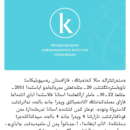
ةستةرئثئزگة سالا كةتةيئك، قازاقستان رةسپؤبليكاسئ
تاؤةلسئزدئگئنئث 20-جئلدئعئن مةرةكةلةؤ اياسئندا 2011-
جئلعئ 22-30- مامئر ارالئعئندا استانا قالاسئندا اباي اتئنداعئ
قازاق مةملةكةتتئك اكادةميالئق وپةرا جانة بالةت تةاترئنئث
گاسترولئ وتؤدة. توعئز كذن ئشئندة استانا تذرعئندارئ مةن
قوناقتارئنئث نازارئنا 4 وپةرا جانة 4 بالةت سپةكتاكلدةرئ
ذسئنئلدئ. اتاپ ايتقاندا، ا.جذبانوأ پةن ل.حاميديدئث «اباي»،