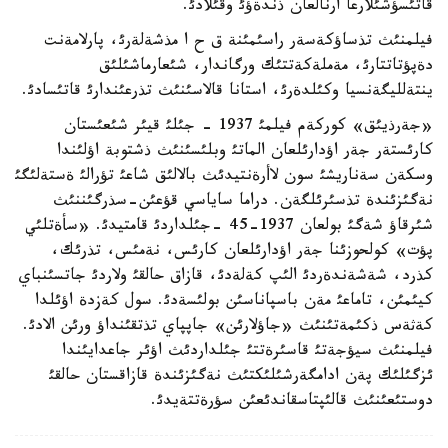
قاتئسؤشئلارعا ارنالعان ذندةؤئ وقئلادئ.
فيلمنئث تذساؤكةسةر راسئمئنة ق ح ا مذشةلةرئ، پارلامةنت
دةپؤتاتتارئ، مةملةكةتتئك ورگاندار، شئعارماشئلئق
ينتةلليگةنسيا وكئلدةرئ، استانا قالاسئنئث تذرعئندارئ قاتئسادئ.
«جةرذيئق» كوركةم فيلمئ 1937 - جئلئ قيئر شئعئستان
كارئستةر جةر اؤدارئلعان الماتئ وبلئسئنئث ذشتوبة اؤلئندا
وسكةن سةناريشئ سون لاأرةنتيدئث بالالئق شاعئ تؤرالئ ةستةلئگئ
نةگئزئندة تذسئرئلگةن. دراما ساياسي قؤعئن-سذرگئننئث
شئرقاؤ شةگئ بولعان 1937-45 -جئلداردئ قامتيدئ. «سأةتلئي
پؤت» كولحوزئنا جةر اؤدارئلعان كارئس، نةمئس، تذرئك،
كذرد، شةشةندةردئ الئپ كةلةدئ، قازاق حالقئ ولاردئ جاتسئنباي
كيئمئن، تاماعئ مةن باسپاناسئن بولئسةدئ. سول كةزدة اؤئلدا
كةثةس ذكئمةتئنئث «جاؤلارئن» جاپپاي تذتقئنداؤ ورئن الادئ.
فيلمنئث سيؤجةتئ قاسئرةتتئ جئلداردئث اؤئر جاعدايئندا
ئزگئلئك پةن ادامگةرشئلئكتئث نةگئزئندة قازاقستان حالقئ
دوستئعئنئث قالئپتاسقاندئعئن سؤرةتتةيدئ.