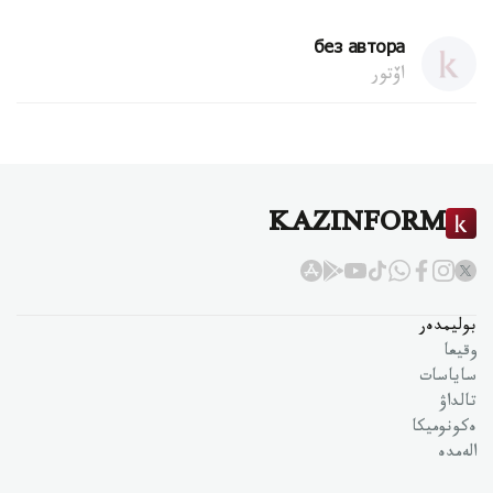
без автора
اۆتور
KAZINFORM
بوليمدەر
وقيعا
ساياسات
تالداۋ
ەكونوميكا
الەمدە