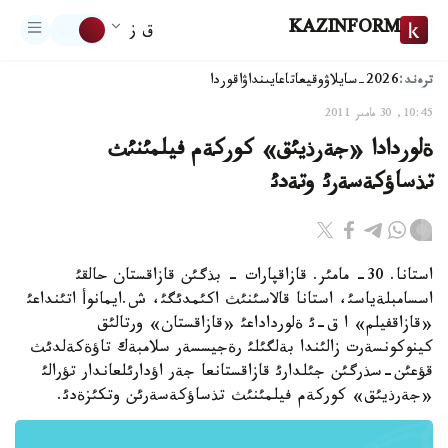
KAZINFORM
ق ز
ترەند:
2026-سايلاۋ
وقيعا
تاعايىنداۋ
اقوردا
10:45, 30 مامىر 2011
ةلوردادا «جةرذيئق» كوركةم فيلمئنئث
تذساؤكةسةرئ وتةدئ
استانا. 30- مامئر. قازاقپارات - بذگئن قازاقستان حالقئ
اسسامبلةياسئ، استانا قالاسئنئث اكئمدئگئ، ش.ايمانوأ اتئنداعئ
«قازاقفيلم» ا ق-ئ ةلورداداعئ «قازاقستان» ورتالئق
كينوكونسةرت زالئندا بةلگئلئ رةجيسسةر سلامبةك تاؤةكةلدئث
قؤعئن-سذرگئن جئلدارئ قازاقستانعا جةر اؤدارئلعاندار تؤرالئ
«جةرذيئق» كوركةم فيلمئنئث تذساؤكةسةرئن وتكئزةدئ.