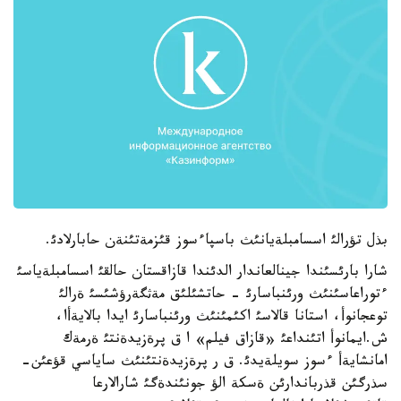
بذل تؤرالئ اسسامبلةيانئث باسپاءسوز قئزمةتئنةن حابارلادئ.
شارا بارئسئندا جينالعاندار الدئندا قازاقستان حالقئ اسسامبلةياسئ
ءتوراعاسئنئث ورئنباسارئ - حاتشئلئق مةثگةرؤشئسئ ةرالئ
توعجانوأ، استانا قالاسئ اكئمئنئث ورئنباسارئ ايدا بالايةأا،
ش.ايمانوأ اتئنداعئ «قازاق فيلم» ا ق پرةزيدةنتئ ةرمةك
امانشايةأ ءسوز سويلةيدئ. ق ر پرةزيدةنتئنئث ساياسي قؤعئن-
سذرگئن قذرباندارئن ةسكة الؤ جونئندةگئ شارالارعا