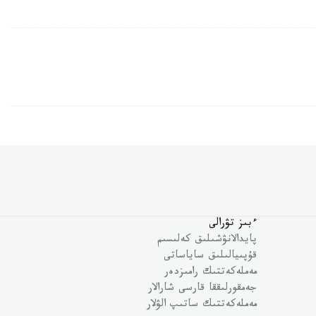
ءبىز تۋرالى
پايدالانۋشىلىق كەلىسىم
قۇپىيالىلىق ساياساتى
مەملەكەتتىك رامىزدەر
جەمقورلىققا قارسى شارالار
مەملەكەتتىك ساتىپ الۋلار