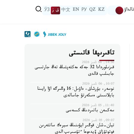
الداۋ
KZ
QZ
РУ
EN
中文
ق ز
ЎЗ
تاقىرىپقا قاتىستى
14:56, 06 تامىز 2026
قىزىلوردادا 32 جەكە مەكتەپتىڭ تەڭ جارتىسى
جابىلىپ قالدى
10:07, 06 تامىز 2026
نوسەر، بۇرشاق، داۋىل: 16 وڭىرگە اۋا رايىنا
بايلانىستى ەسكەرتۋ جاسالدى
11:40, 05 تامىز 2026
سەكسەن باتىردىڭ كىسەسى
09:07, 05 تامىز 2026
تيان-شان قوڭىر ايۋىنىڭ سيرەك ساتتەرىن
فوتوتۇزاق ۆيدەوعا ءتۇسىرىپ الدى