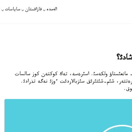
الەمدە
قازاقستان
ساياسات
ت
ادئ؟
 - ماثعئستاؤ ولكةسئ. اسئرةسة، تةك كوكتةن كوز سالساث
ةتتةر، شئم-شئتئرئق سئزبالاردئث ءوزئ نةگة تذرادئ.
وق.