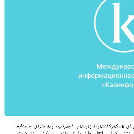
اسئرلئق ةسكةركئشتةردئ زةرتتةپ ءجذرئپ، وتة قئزئق جاعدايعا