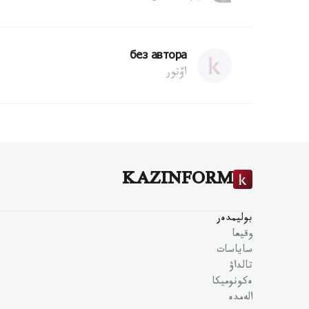
без автора
اۆتور
KAZINFORM
بوليمدەر
وقيعا
ساياسات
تالداۋ
ەكونوميكا
الەمدە