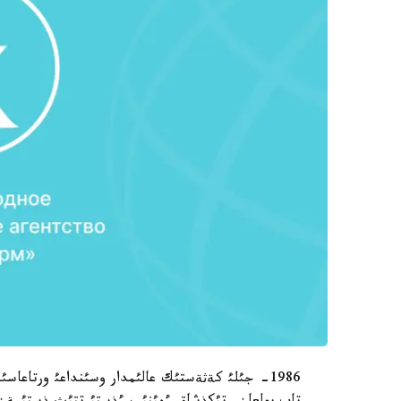
1986- جئلئ كةثةستئك عالئمدار وسئنداعئ ورتاع