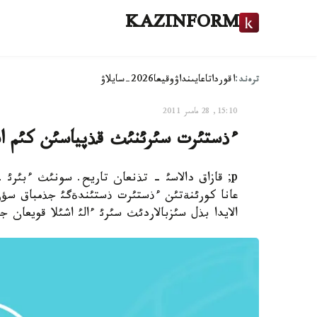
KAZINFORM
ترەند:
اقوردا
تاعايىنداۋ
وقيعا
2026-سايلاۋ
15:10, 28 مامىر 2011
ءذستئرت سئرئنئث قذپياسئن كئم اش
p; قازاق دالاسئ - تذنعان تاريح. سونئث ءبئرئ
عانا كورئنةتئن ءذستئرت ذستئندةگئ جذمباق سؤر
الايدا بذل سئزبالاردئث سئرئ ءالئ اشئلا قويعان ج