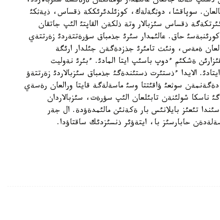
ذشئپ كةلة جاتقان عالئمدار تومةننةن ةرةكشة سئزبالاردئ،
لعان. سوپاقشا، دوثگةلةك، كوزئلدئرئككة ذقساس، ذيةثكئ
تكةگة ذقساس سئزبالار وتة ذلكةن القاپتئ الئپ جاتقان
ورئنبةسئ حاق. عالئمدار سئرئ جذمباق سؤرةتتةردئ زةرتتةي
لعان ةمةس، ونئث تامئرئ جذزدةگةن جئلدار ارئگة
قئزارئن ةشكئم ءدوپ باسئپ ايتا المادئ. ءبئرئ نةوليت
تادئ. الايدا ءذستئرت ذستئندةگئ جذمباق سئزبالاردئ زةرتتةؤ
ةگةنمةن سوثعئ ؤاقئتتا وسئ ماسةلةگة قايتا ورالعان رةسةي
ئ ناسكا شولئنةن تابئلعان الئپ سؤرةت، سئزبالاردان
ئندا تئعئز بايلانئس بار ةكةنئن مالئمدةؤدة. ال جةر
ةلةدةن حابارسئز با، ايتةؤئر ذنسئزدئك ساقتاؤدا.