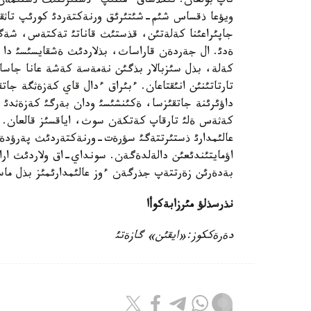
تاپ بولعان. تئكذشاق ءمئنئپ ءذستئرتتئث ذستئمةن 
ويؤعا ذقساس شئم-شئتئرئق ورنةكتةردئ كورئپ تاثقا
جاپئراعئنا كةلةتئن، قذستئث قاناتئ تةكتةس، شةگئر
ةدئ. ال جةردةن قاراساث، بذلاردئث ةشقايسئسئ دا ك
كةلة، بذل سئزبالار بذگئن نةمةسة كةشة عانا جاسا
تارتاتئنئن انئقتاعان. ءبئراق ءدال قاي كةزةثگة جات
داؤئرئنة جاتقئزسا، ةكئنشئسئ ودان بةرگئ كةزةثدئ اي
كةثةس ةلئ تارقاپ كةتكةن سوث، اياقسئز قالعان. د
عالئمدارئ ذستئرتتةگئ سؤرةت-ورنةكتةردئث پةرؤدةگ
اؤمايتئندئعئن دالةلدةگةن. سونداي-اق ولاردئث اراس
بةدةرئن زةرتتةپ جذرگةن ءوز عالئمدارئمئز بذل ماس
نذرسذلؤ مئرزابةكوأا
دةرةككوز:«ايقئن» گازةتئ