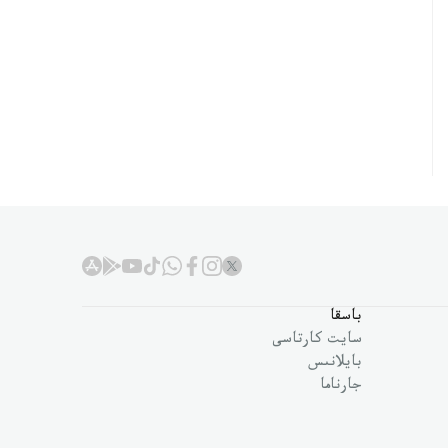
باسقا
سايت كارتاسى
بايلانىس
جارناما