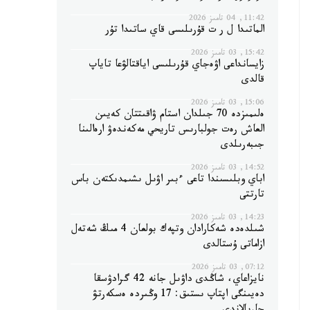
11:42, 04 تامىز 2026
الماتىدا ل ر ت قۇرىلىسى قاي ساتىدا تۇر
15:42, 03 تامىز 2026
زايسانداعى اۋەجاي قۇرىلىسى اياقتالۋعا تاياپ
قالدى
15:06, 03 تامىز 2026
ەلىمىزدە 70 جىلدان استام ۋاقىتتان كەيىن
العاش رەت جولبارىس تاريحي مەكەندەۋ ارەالىنا
جىبەرىلدى
14:52, 03 تامىز 2026
اباي وبلىسىندا تاعى ءبىر اۋىل ىشىمدىكتەن باس
تارتتى
14:23, 03 تامىز 2026
شىلدەدە شەكارادان وتپەك بولعان 4 مىڭ شەتەل
ازاماتى ۇستالدى
07:12, 03 تامىز 2026
نايزاعاي، شاڭدى داۋىل جانە 42 گرادۋسقا
دەيىنگى اپتاپ ىستىق: 17 وڭىردە ەسكەرتۋ