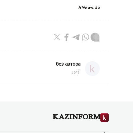
BNews.kz
без автора
اۆتور
KAZINFORM