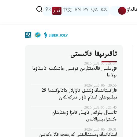
الداۋ
KZ
QZ
РУ
EN
中文
ق ز
ЎЗ
تاقىرىپقا قاتىستى
22:04, 06 تامىز 2026
قۇرىلىس قالدىقتارىن قوقىس جاشىگىنە تاستاۋعا
بولا ما
20:56, 06 تامىز 2026
قازاقستاننىڭ ۇلتتىق تاۋارلار كاتالوگىندا 29
ميلليوننان استام تاۋار تىركەلگەن
20:45, 06 تامىز 2026
تانىمال بلوگەر قايسار قامزا ۆەتنامنان
ەكستراديسيالاندى
20:31, 06 تامىز 2026
استانانىڭ وسىنشالىقتى كەرەمەت قالا ەكەنىن