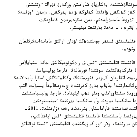
سوتتالؤشئنئث بذلتارپاؤ شاراسئن وزگةرؤ تؤرالئ ءوتئنئش
ا كةز كةلگةن ؤاقئتتا كةلؤگة ؤادة بةرگةن. «مةن ءوزئمدئ
تذرؤعا ماجبذرلةدئم. مةن سئزدةردةن قاماؤدئث
ؤئر»، - دةدئ بذرئنعئ مينيستر.
قئلمئستئق ئستةر جونئندةگئ اؤدان ارالئق مامانداندئرئلعان
ا قاتئستئ قئلمئستئق ءئس ق ر ةكونوميكالئق جانة سئبايلاس
 قئركذيةكتئث سوثئندا قوزعالدئ. قارجئ پوليسياسئ
زمةت اتقارعان كةزدة قئزمةتتئك وكئلةتتئگئن اسئرا پايدالاندئ
ورگاندارئندا جاؤاپ بةرؤ كةزئندة ج.دوسقاليةأ ينسؤلت الئپ
رؤدئ سئلتاؤراتئپ وتئر دةپ ايئپتادئ. قارجئ پوليسياسئنئث
عا سانكسيا بةردئ. ول سانكسيا بذرئنعئ ءمينيستردئث
دةنساؤلئعئنئث ناشارلئعئنا قاتئستئ ادأوكاتتاردئث مالئمدةمةسئنة قاراماستان بئرنةشة رةت ذزارتئلدئ. 2011-
ئنئث بذرئنعئ باسشئسئنا قاتئستئ قئلمئستئق ءئس اياقتالئپ،
شئن بةرئلدئ، ولار ءوز كةزةگئندة قئلمئستئق ءئستئ توقتاتؤ