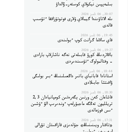
بىلمەپپىن نيكولاي كوستەر-ۆالداۋ
20:07, 06 تامىز 2026
ىلە الاتاۋىندا گيمالاي ۇلارى فوتوتۇزاققا ءتۇسىپ
قالدى
19:45, 06 تامىز 2026
قاي سالاعا گرانت كوپ ءبولىندى
19:27, 06 تامىز 2026
بالالاردىڭ كورۋ قابىلەتى نەگە ناشارلاپ بارادى
- وفتالمولوگ ءتۇسىندىردى
18:44, 06 تامىز 2026
استانادا قابانباي باتىر داڭعىلىنىڭ ءبىر بولىگى
ۋاقىتشا جابىلادى
18:30, 06 تامىز 2026
قاشاعان كەن ورنىن يگەرەتىن كومپانيادان 2,3
تريلليون تەڭگە ماجبۇرلەپ ءوندىرىپ الۋ ءۇشىن
ءىس قوزعالدى
17:31, 06 تامىز 2026
«تاقتار ويىنىنىڭ» جۇلدىزى قازاقستان تۋرالى