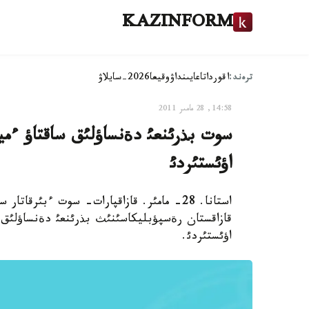
KAZINFORM
ترەند:
اقوردا
تاعايىنداۋ
وقيعا
2026-سايلاۋ
14:58, 28 مامىر 2011
سوت بذرئنعئ دةنساؤلئق ساقتاؤ ءمين
اؤئستئردئ
استانا. 28- مامئر. قازاقپارات- سوت ءبئر
قازاقستان رةسپؤبليكاسئنئث بذرئنعئ دةنساؤلئق س
اؤئستئردئ.