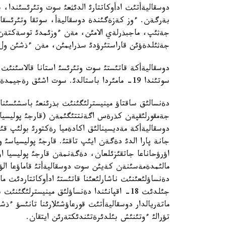
دوسقاليةأتئث ادأوكاتتارئ الدئثعئ سوت وتئرئسئندا، 
بةرگةن. ءوز كةزةگئندة دوسقاليةأ، سوتقا وتئرئسق
جةثئپ، ماجبذرلةي الامئن، مةن ءوزئمدئ توسةكتةن 
جةثئلدةؤئن قاراستئرؤدئ سذرايمئن، مةن ءذشئن ول ا
دوسقاليةأكة قاتئستئ سوت وتئرئسئ استانا قالاسئنئث 
سوتئندا 19- مامئردا باستالدئ. سوت اشئق رةجيمدة وتؤدة.
دةنسالئق ساقتاؤ مينيسترلئگئنئث بذرئنعئ باسشئسئن
جةمقورلئقپةن كذرةس اگةنتتئگئمةن (قارجئ پوليسيا)
دوسقاليةأكة مةديسينالئق اكادةميا رةكتورئ بولئپ قئ
جانة پارا الدئ دةگةن ايئپ تاقتئ. قارجئ پوليسياسئ 
اؤرؤحاناعا جاتقئزئلعان، دةگةنمةن قارجئ پوليسيا اؤ
مالئمدةمةسئنةن كةيئن سوت دوسقاليةأتئ قاماؤعا الؤ
جئلدئث 18- اقپانئندا دةنساؤلئق مينيسترلئگ
ماتةريالدار دوسقاليةأتئث قورعاؤشئلارئنا تانئسؤ ءذ
تؤرالئ ءوتئنئش بئلدئرةتئندئكتةرئن ايتقان.