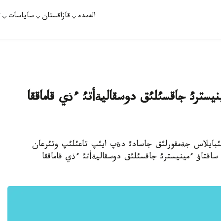
الەمدە
قازاقستان
ساياسات
ت
يسترئ جاقسئلئق دوسقاليةأتئ ءذي قاماققا
قاتار سئبايلاس جةمقورلئق جاسادئ دةپ ايئپ تاعئلئپ وتئرعان
اقتاؤ ءمينيسترئ جاقسئلئق دوسقاليةأتئ ءذي قاماققا