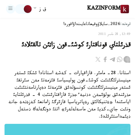
KAZINFORM
ق ز
ترەند:
2026-سايلاۋ
وقيعا
تاعايىنداۋ
اقوردا
12:49, 28 مامىر 2011
قذرئلتاي قوناقتارئ كوشئ-قون زاثئن تالقئلادئ
استانا. 28- مامئر. قازاقپارات - كةشة استانادا ئشكئ ئستةر
مينيسترلئگئنئث كوشئ-قون پوليسياسئ قئزمةتئ مةن سئرتقئ
ئستةر مينيسترلئگئنئث كونسؤلدئق قئزمةتئ دةپارتامةنتئنئث
مذرئندئق بولؤئمةن دذنيةءجذزئ قازاقتارئنئث 4 - قذرئلتايئ
اياسئندا «ةتنيكالئق رةپاترياسيا قازئرگئ زامانعئ كةزةثدة جانة
ونئث جاي-كذيئ مةن ماسةلةلةرئ» اتتئ دوثگةلةك ذستةل
ذيئمداستئرئلدئ.