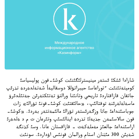
شارادا ئشكئ ئستةر مينيسترلئگئنئث كوشئ-قون پوليسياسئ
كوميتةتئنئث ءتوراعاسئ حيبراتؤللا دوسقاليةأ شةتةلدةردة تذرئپ
جاتقان قازاقتاردئ تاريحي وتانئنا ورالتؤ تةتئكتةرئن جةتئلدئرؤ
ماسةلةلةرئنة توقتالئپ، «حالئقتئث كوشئ-قونئ تؤرالئ» زاث
جوباسئنداعئ جاثا وزگةرئستةر تؤرالئ مالئمةتتةر بةردئ. «كوشئ-
قون سالاسئمةن جذيةلئ تذردة اينالئسئپ وتئرعان ت م د ةلدةرئ
اراسئنداعئ جالعئز مةملةكةت - قازاقستان عانا. وسئ كذنگة
شةيئن 300 مئثنان استام ورالمان قونئس اؤداردئ. سونئث