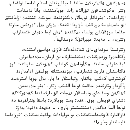
ةسةبئنةن ةلئمئزدئث حالقئ 1 ميلليوننان استام ادامعا تولئعئپ
وتئر. «كوشئ-قون تؤرالئ» زاث جوباسئنئث جاثا نذسقاسئ
ازئرلةندئ. ءبئرقاتار نورمالار ةنگئزئلدئ. سونئث ئشئندة ازاماتتئق
الؤ ماسةلةسئ ةرةكشة نازارعا الئندئ. بذرئن بذل ءذردئس جارتئ
جئلعا سوزئلاتئن بولسا، بذگئندة ءذش ايعا دةيئن قئسقارئپ
وتئر»، - دةيدئ حيبراتؤللا دوسقاليةأ.
وتئرئستا سونداي-اق شةتةلدةگئ قازاق دياسپوراسئنئث
وكئلدةرئ وزدةرئنئث ذسئنئستارئ مةن ارمان-مذددةلةرئن
ءبئلدئرئپ جاتتئ. «كأوتامةن كوشئپ كةلؤدئث سئرتئندا ءوز
قالتاسئنان قارجئ شئعارئپ، بيزنةستئك جولمةن ادامداردئ
كوشئرئپ كةلئپ جاتقان وتباسئلار دا بار. بذل جوبا اسئرةسة
پاألودار وثئرئندة جاقسئ قولعا الئنئپ وتئر. ءبئر جذيةمةن
كةلگةن وسئنداي وتباسئلار قذجات الؤ بارئسئندا كةدةرگئگة
ذشئراي قويعان جوق. ةندئ وسئ جوبالاردئ باسقا وثئرلةردة دة
قولعا السا دةگةن ذسئنئسئمئز بار»، - دةيدئ دذنيةءجذزئ
قازاقتارئ قاؤئمداستئعئنئث موثعولياداعئ بولئمشةسئنئث ءتوراعاسئ
قاپساتتار ومار ذلئ.