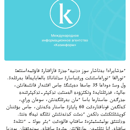
ءمذشايرادا بةتاشار سوز دذنيةءجذزئ قازاقتارئ قاؤئمداستئعئ
ءتورالقا ءتوراعاسئنئث ورئنباسارئ سذلتانالئ بالعابايةأقا بةرئلدئ.
ول وسئ دوداعا 35 جاسقا دةيئنگئ جاس اقئندار قاتئسقانئن،
جالپئ، قذرئلتايدئ وتكئزؤدة الةمنئث تذكپئر-تذكپئرئندة
جذرگةن جاستارعا باسا ءمان بةرئلگةنئن، سوعان وراي،
كةلگةن قوناقتاردئث 60 پايئزئ جاستار ةكةنئن، جاس بؤئننان
كوپشئلئكتئث ذلكةن ءذمئت كذتةتئنئن تئلگة تيةك ةتتئ.
«ذلتتئق بولمئسئمئزدئ ساقتاپ قالؤدئث ءبئر جولئ - ءتئلدئ
ساقتاؤ. انا تئلئمةن جازئلاتئن جئردئ ساقتاؤ. سوندئقتان پوةزيا