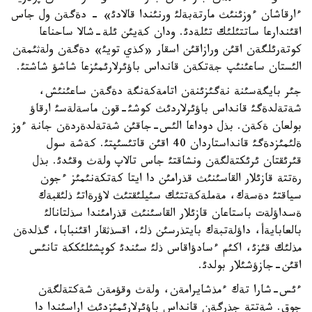
ءارقاشان ءوزئنئث مارتةبةلئ ورنئندا قالادئ» - دةگةن ول جاس
اقئندارعا ساتتئلئك تئلةدئ. ودان كةيئن ئلة-شالا ساحناعا
كوتةرئلگةن اقئن ورازاقئن اسقار «كذي تويئ» دةگةن ولةثئمةن
الئستان ساعئنئپ جةتكةن قانداس باؤئرلارئمئزعا شاشؤ شاشتئ.
جئر بايگةسئنة نةگئزئنةن اتامةكةنگة دةگةن ساعئنئش،
شةتةلدةگئ قانداس باؤئرلاردئث كوشئ-قون ماسةلةسئ ارقاؤ
بولعان ةكةن. بذل دوداعا الئس-جاقئن شةتةلدةردةن جانة ءوز
ةلئمئزدةگئ قانداستاردان 40 اقئن قاتئسئپتئ. كةشة سول
قئرئقتان ئرئكتةلگةن ونشاقتئ جاس تالاپ ولةث وقئدئ. بذل
رةتتة قازئلار القاسئنئث قذرامئن دا ايتا كةتكةنئمئز ءجون
سياقتئ دةسةك، مةملةكةتتئك سئيلئقتئث لاؤرةاتئ ذلئقبةك
ةسداؤلةت باستاعان قازئلار القاسئنئث قذرامئندا سذلتانالئ
بالعابايةأ، داؤلةتبةك بايتذرسئن ذلئ، اقسذثقار اقئنبابا، گذلدةن
مذلئك قئزئ، اكئم ءسادؤاقاس ذلئ سئندئ كوپشئلئككة تانئس
اقئن-جازؤشئلار بولدئ.
ءئس-شارا تةك ءمذشايرامةن، ولةث وقؤمةن شةكتةلگةن
جوق. شةتتة جذرگةن قانداس باؤئرلارئمئزدئث اراسئندا دا