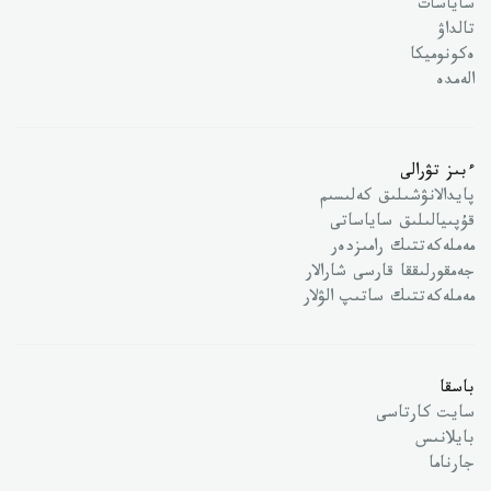
ساياسات
تالداۋ
ەكونوميكا
الەمدە
ءبىز تۋرالى
پايدالانۋشىلىق كەلىسىم
قۇپىيالىلىق ساياساتى
مەملەكەتتىك رامىزدەر
جەمقورلىققا قارسى شارالار
مەملەكەتتىك ساتىپ الۋلار
باسقا
سايت كارتاسى
بايلانىس
جارناما