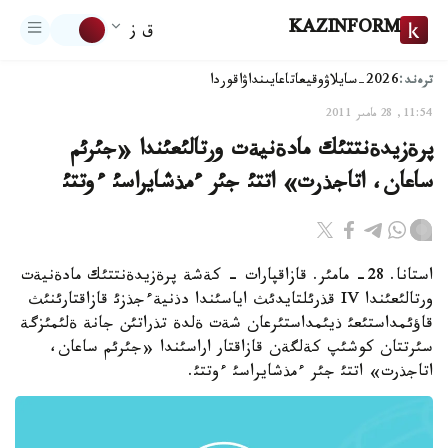
KAZINFORM
ق ز
ترەند:
2026-سايلاۋ
وقيعا
تاعايىنداۋ
اقوردا
11:54, 28 مامىر 2011
پرةزيدةنتتئك مادةنيةت ورتالئعئندا «جئرئم
ساعان، اتاجذرت» اتتئ جئر ءمذشايراسئ ءوتتئ
استانا. 28- مامئر. قازاقپارات - كةشة پرةزيدةنتتئك مادةنيةت
ورتالئعئندا IV قذرئلتايدئث اياسئندا دذنيةءجذزئ قازاقتارئنئث
قاؤئمداستئعئ ذيئمداستئرعان شةت ةلدة تذراتئن جانة ةلئمئزگة
سئرتتان كوشئپ كةلگةن قازاقتار اراسئندا «جئرئم ساعان،
اتاجذرت» اتتئ جئر ءمذشايراسئ ءوتتئ.