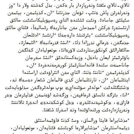
تالاي-تالاي مئقتئ ونةرپازدار بار ةكةن. بذل كةشتة ولار دا ءوز
ونةرلةرئن پاش ةتئپ، تؤعان جذرتئنا ءان-كذيئمةن، بيئمةن
سئيلئق جاسادئ. ونئث ئشئندة التاي رةسپؤبليكاسئنئث حالئق
ارتئستةرئ ةركئن اجمذحان مةن جاناربةك رئساليةأ، قئتاي حالئق
رةسپؤبليكاسئنئث ءبئرئنشئ دارةجةلئ ءارتئسئ ءادئلحان
جذمگةن، ةرعالي نذرزادا ذلئ، ءانشئ قذرمانبةك ءالئمعازئ،
حالئقارالئق كونكؤرستاردئث لاؤرةاتئ، موثعوليادان كةلگةن
باؤئرئمئز ايعان بادةل، وزبةكستاندئق ءانشئ سةرجان
جاناحمةت سئندئ قانداستارئمئز كورةرمةندةردئ ءان-
كذيلةرئمةن ءتانتئ ةتتئ. التاي مةن اتئراؤدئث اراسئندا
ايتئلماعان ءان، تارتئلماعان كذي قالماعان شئعار دةسةك تة،
«شئثگئلدئث ءمولدئر سؤئنداي» بوپ مولدئرةگةن سذلؤبايدئث
ءانئ، بئزگة تاثسئق ئرعاقپةن، وزگةشة اؤةنمةن قذلپئرعان «ةر
قازاق»، «كوشپةندئلةر»، «ةل كوشكةندة» اندةرئ تالانتتئ
ونةرپازداردئث ورئنداؤئندا وتة اسةرلئ شئقتئ.
ءمذشايراعا قايتا ورالساق، وسئ كذنئ قاؤئمداستئق
ذيئمداستئرعان ءمذشايرالارعا كوبئنشة قئتايدان، موثعوليادان،