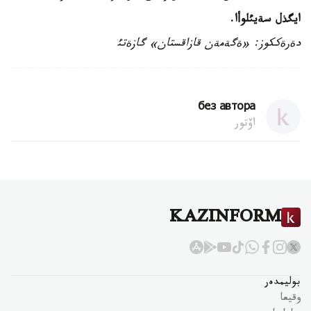
ايگذل سةيئلوأا.
دةرةككوز: «ةگةمةن قازاقستان» گازةتئ
без автора
اۆتور
KAZINFORM
بوليمدەر
وقيعا