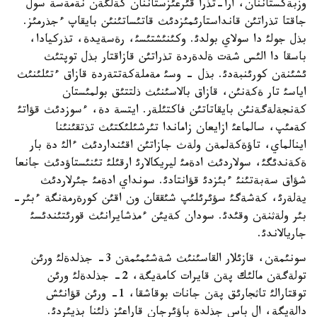
وزبةكستاننان، ارا-تذرا قئرعئزستاننان كةلگةن نةمةسة سول
جاقتا تذراتئن قانداستارئمئزدئث قاتئساتئنئن بايقاپ ءجذرمئز.
بذل جولئ دا سولاي بولدئ. وكئنئشتئسئ، رةسةيدة، تذركيادا،
باسقا دا الئس شةت ةلدةردة تذراتئن قازاقتار بذل توپتئث
ئشئنةن كورئنبةدئ. بذل - وسئ مةملةكةتتةردة قازاق ءتئلئنئث
اياسئ تار ةكةنئن، قازاق بالاسئنئث ذلتتئق بولمئستان
كةنجةلةگةنئن بايقاتاتئن فاكتئلةر. ايتسة دة، ءسوزدئث قؤاتئ
كةمئپ، سالماعئ ازايعان زاماندا تئرشئلئكتئث تذتقئنئنا
اينالماي، تاؤةكةلمةن ولةث جازاتئن اقئنداردئث ءالئ دة بار
ةكةندئگئ، سولاردئث ادةمئ ليريكالارئ ارقئلئ تئنئستاؤدئث جانعا
شؤاق سةبةتئنئ ءبئزدئ قؤانتادئ. سونداي ادةمئ جئرلاردئث
يةلةرئ، كةشةگئ سؤئرئلئپ شئققان ون اقئن كورةرمةنگة ءبئر-
بئر ولةثنةن وقئدئ. سودان كةيئن ءمذشايرانئث قورئتئندئسئ
جاريالاندئ.
سونئمةن، قازئلار القاسئنئث شةشئمئمةن 3- جذلدةلئ ورئن
تولةگةن مالئك پةن قايرات كامةيگة، 2- جذلدةلئ ورئن
توقتارالئ تاثجارئق پةن جانات بوقاشقا، 1- ورئن قؤانئش
دالةيگة، ال باس جذلدة باؤئرجان قاراعئز ذلئنا بذيئردئ.