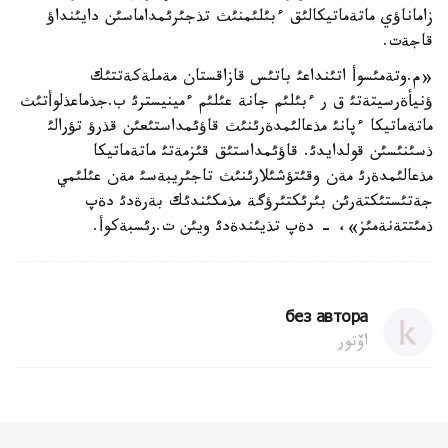
زاماناؤي ماتةماتيكالئق ءبئلئمنئث تذجئرئمداماسئن دايئنداؤ
قاجةت.
«م.وتةمئسوأ اتئنداعئ باتئس قازاقستان مةملةكةتتئك
ؤنيأةرسيتةتئ ق ر ءبئلئم جانة عئلئم ءمينيسترئ ب.جذماعذلوأتئث
ماتةماتيكا ءپانئ مذعالئمدةرئنئث قاؤئمداستئعئن قذرؤ تؤرالئ
ذسئنئسئن قولدايدئ. قاؤئمداستئق قئزمةتئ ماتةماتيكا
مذعالئمدةرئ مةن وقئتؤشئلارئنئث تاجئريبةسئ مةن عئلئمي
جةتئستئكتةرئن بئرئكتئرؤگة مذمكئندئك بةرةدئ دةپ
ذمئتتةنةمئز»، - دةپ تذيئندةدئ ويئن ت.رئسبةكوأ.
без автора
اۆتور