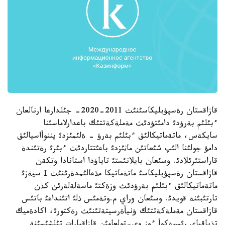
قازاقستان رةسپؤبليكاسئنئث 2011-2020- جئلدارعا ارنالعان
ءبئلئم بةرؤدئ دامئتؤدئث مةملةكةتتئك باعدارلاماسئنا
سايكةس، ماتةماتيكالئق ءبئلئم بةرؤ - ةلئمئزدئ يننوأاسيالئق
دامؤ جولئنا الئپ شئعاتئن ماثئزدئ باعئتتاردئث ءبئرئ رةتئندة
قاراستئرئلادئ. وسئعان بايلانئستئ تاياؤدا استانادا وتكةن
قازاقستان رةسپؤبليكاسئ ماتةماتيكا مذعالئمدةرئنئث І سيةزئ
ماتةماتيكالئق ءبئلئم بةرؤدئث وزةكتئ ماسةلةلةرئن كذن
تارتئبئنة قويدئ. وسئعان وراي م.وتةمئس ذلئ اتئنداعئ باتئس
قازاقستان مةملةكةتتئك ؤنيأةرسيتةتئنئث رةكتورئ، اكادةميك
تذياقباي رئسبةكوأ ءوز وي-تولعامئن قازاقپارات تئلشئسئنة