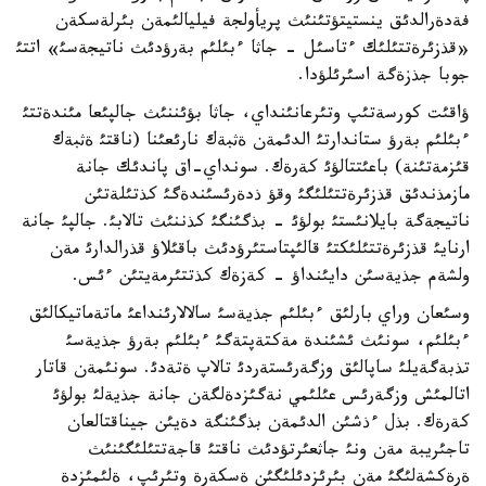
فةدةرالدئق ينستيتؤتئنئث پريأولجة فيليالئمةن بئرلةسكةن
«قذزئرةتتئلئك ءتاسئل - جاثا ءبئلئم بةرؤدئث ناتيجةسئ» اتتئ
جوبا جذزةگة اسئرئلؤدا.
ؤاقئت كورسةتئپ وتئرعانئنداي، جاثا بؤئننئث جالپئعا مئندةتتئ
ءبئلئم بةرؤ ستاندارتئ الدئمةن ةثبةك نارئعئنا (ناقتئ ةثبةك
قئزمةتئنة) باعئتتالؤئ كةرةك. سونداي-اق پاندئك جانة
مازمذندئق قذزئرةتتئلئگئ وقؤ ذدةرئسئندةگئ كذتئلةتئن
ناتيجةگة بايلانئستئ بولؤئ - بذگئنگئ كذننئث تالابئ. جالپئ جانة
ارنايئ قذزئرةتتئلئكتئ قالئپتاستئرؤدئث باقئلاؤ قذرالدارئ مةن
ولشةم جذيةسئن دايئنداؤ - كةزةك كذتتئرمةيتئن ءئس.
وسئعان وراي بارلئق ءبئلئم جذيةسئ سالالارئنداعئ ماتةماتيكالئق
ءبئلئم، سونئث ئشئندة مةكتةپتةگئ ءبئلئم بةرؤ جذيةسئ
تذبةگةيلئ ساپالئق وزگةرئستةردئ تالاپ ةتةدئ. سونئمةن قاتار
اتالمئش وزگةرئس عئلئمي نةگئزدةلگةن جانة جذيةلئ بولؤئ
كةرةك. بذل ءذشئن الدئمةن بذگئنگة دةيئن جيناقتالعان
تاجئريبة مةن ونئ جاثعئرتؤدئث ناقتئ قاجةتتئلئگئنئث
ةرةكشةلئگئ مةن بئرئزدئلئگئن ةسكةرة وتئرئپ، ةلئمئزدة