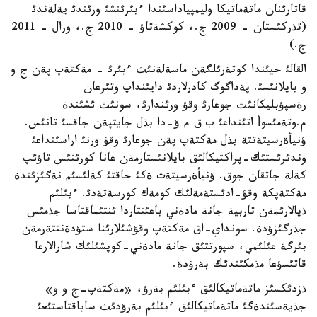
قاتارئنان ماتةماتيكا وليمپياداسئندا ءبئرئنشئ ورئندئ يةلةندئ
(تذركئستان - 2009 ج.، كوكشةتاؤ - 2010 ج.، ورال - 2011
ج.)
القالئ جيئندا كوتةرئلگةن ماسةلةنئث ءبئرئ - مةكتةپ پةن ج و
و بايلانئسئ. پةداگوگ كادرلاردئ دايئنداپ وتئرعان
رةسپؤبليكانئث جوعارئ وقؤ ورئندارئ، سونئث ئشئندة
م.وتةمئسوأ اتئنداعئ ب ق م ؤ-دا بذل جايتپةن جاقسئ تانئس.
ؤنيأةرسيتةتتة بذل مةكتةپ پةن جوعارئ وقؤ ورنئ اراسئنداعئ
وندئرئستئك-پراكتيكالئق بايلانئستارمةن عانا كورئنئس تاؤئپ
كةلة جاتقان جوق. ؤنيأةرسيتةت ةكئ جاقتئ كةلئسئم نةگئزئندة
مةكتةپكة وقؤ-ادئستةمةلئك كومةك كورسةتةدئ. ءبئلئم
ذيالارئمةن تاربية جانة مادةني باعئتتاردا ئنتئماقتاسا جذمئس
جذرگئزؤدة. سونداي-اق مةكتةپ وقؤشئلارئنا ستؤدةنتتةرمةن
بئرگة عئلئمي، سپورتتئق جانة مادةني-كوپشئلئك شارالارعا
قاتئسؤعا مذمكئندئك بةرؤدة.
ذزدئكسئز ماتةماتيكالئق ءبئلئم بةرؤ، «مةكتةپ-ج و و»
جذيةسئندةگئ ماتةماتيكالئق ءبئلئم بةرؤدئث ساباقتاستئعئ