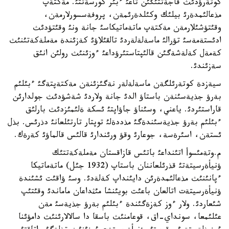
كوتةرؤدئث قاجةتتئگئن تاعئ ءبئر كورسةتتئ. مةكتةپ
مذعالئمدةرئ بيلئك وكئلدةرئمةن، پروفةسسورلارمةن،
وقئتؤشئلارمةن مةكتةپ ماتةماتيكاسئ جانة ونئ وقئتؤدئث
ادئستةمةسئ تؤرالئ ماسةلةلةردئ تالقئلاؤئ كةزئندة مةملةكةتئنئث
كةمةل كةلةشةگئن قالئپتاستئرؤداعئ ءوزئنئث رولئن انئق
سةزئندئ.
سيةزدة كوتةرئلگةن ماسةلةلةر نةگئزئنةن مةكتةپتةگئ ءبئلئم
بةرؤ جذيةسئنةن باستاؤ الدئ جانة ولاردئ شةشؤدئث جولدارئن
قاراستئردئ. ياعني، وسئناؤ جاؤاپتئ ئسكة ةلئمئزدئث بارلئق
ءبئلئم بةرؤ جذيةسئندةگئ مذددةلئ توپتار تارتئلعانئ دذرئس. بذل
ئستةن، اسئرةسة، جوعارئ وقؤ ورئندارئ قالئس قالماؤئ كةرةك.
م.وتةمئسوأ اتئنداعئ باتئس قازاقستان مةملةكةتتئك
ؤنيأةرسيتةتئ قذرئلعاننان باستاپ (1932 جئل) ماتةماتيكا
ءپانئنئث مذعالئمدةرئن دايئنداپ كةلةدئ. وسئ ؤاقئت ئشئندة
ؤنيأةرسيتةت اتالعان باعئت بويئنشا مئثداعان ماماندئ وقئتئپ
شئعاردئ. ولار ءوز كةزةگئندة ءبئلئم بةرؤ جذيةسئ مةن
عئلئمعا، سونداي-اق، قوعامنئث باسقا دا سالالارئنئث دامؤئنا