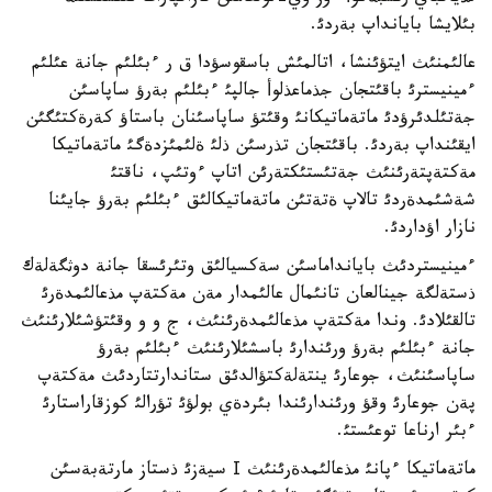
بئلايشا بايانداپ بةردئ.
عالئمنئث ايتؤئنشا، اتالمئش باسقوسؤدا ق ر ءبئلئم جانة عئلئم
ءمينيسترئ باقئتجان جذماعذلوأ جالپئ ءبئلئم بةرؤ ساپاسئن
جةتئلدئرؤدئ ماتةماتيكانئ وقئتؤ ساپاسئنان باستاؤ كةرةكتئگئن
ايقئنداپ بةردئ. باقئتجان تذرسئن ذلئ ةلئمئزدةگئ ماتةماتيكا
مةكتةپتةرئنئث جةتئستئكتةرئن اتاپ ءوتئپ، ناقتئ
شةشئمدةردئ تالاپ ةتةتئن ماتةماتيكالئق ءبئلئم بةرؤ جايئنا
نازار اؤداردئ.
ءمينيستردئث بايانداماسئن سةكسيالئق وتئرئسقا جانة دوثگةلةك
ذستةلگة جينالعان تانئمال عالئمدار مةن مةكتةپ مذعالئمدةرئ
تالقئلادئ. وندا مةكتةپ مذعالئمدةرئنئث، ج و و وقئتؤشئلارئنئث
جانة ءبئلئم بةرؤ ورئندارئ باسشئلارئنئث ءبئلئم بةرؤ
ساپاسئنئث، جوعارئ ينتةلةكتؤالدئق ستاندارتتاردئث مةكتةپ
پةن جوعارئ وقؤ ورئندارئندا بئردةي بولؤئ تؤرالئ كوزقاراستارئ
ءبئر ارناعا توعئستئ.
ماتةماتيكا ءپانئ مذعالئمدةرئنئث І سيةزئ ذستاز مارتةبةسئن