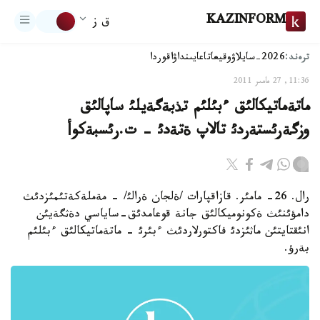
KAZINFORM
ق ز
ترەند:
2026-سايلاۋ
وقيعا
تاعايىنداۋ
اقوردا
11:36, 27 مامىر 2011
ماتةماتيكالئق ءبئلئم تذبةگةيلئ ساپالئق
وزگةرئستةردئ تالاپ ةتةدئ - ت.رئسبةكوأ
رال. 26- مامئر. قازاقپارات /ةلجان ةرالئ/ - مةملةكةتئمئزدئث
دامؤئنئث ةكونوميكالئق جانة قوعامدئق-ساياسي دةثگةيئن
انئقتايتئن ماثئزدئ فاكتورلاردئث ءبئرئ - ماتةماتيكالئق ءبئلئم
بةرؤ.