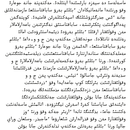
ماسةلةسئ دة سيةزد بارئسئندا ايتئلدئ. مةكتةپتة جانة جوعارئ
وقؤ ورنئندا ماتةماتيكادان ءبئلئم بةرؤ ساباقتاستئعئ مازمذندئلئق
جانة ءئس جذرگئزؤشئلئك اسپةكتئلةرئن قامتيدئ. كوپتةگةن
پةداگوگتئث پئكئرئنشة، ساباقتاستئق نةگئزئنةن باعدارلامالار
مةن وقؤلئقتار ارقئلئ ءبئلئم بةرؤدئ ذيئمداستئرؤدئث امالئ
رةتئندة تانئلادئ. سوندئقتان مةكتةپ پةن ج و و-داعئ ءبئلئم
بةرؤ ساباقتاستئعئ، الدئمةن ورتا جانة جوعارئ ءبئلئم بةرؤ
مةملةكةتتئك ستاندارتتارئ ساباقتاستئعئنئث ذيلةسئمدئلئگئنةن
كورئنةدئ. ورتا ءبئلئم بةرؤ مةكةمةلةرئنئث باعدارلامالارئ ج و
و-داعئ ءبئلئم بةرؤ باعدارلامالارئنئث مازمذنئ مةن قذرئلئمئنا
سذيةنة وتئرئپ جاسالؤئ ءتيئس. مةكتةپ پةن ج و و
وقؤلئقتارئنئث بئرلئگئ كوپ جاعدايدا وقؤ ءذردئسئنئث
ساباقتاستئعئ مةن ذزدئكسئزدئگئنة مذمكئندئك بةرةدئ.
مةكتةپتةگئ جاثا بؤئن وقؤلئقتارئنئث جةتكئلئكسئزدئگئ
دايئندئق ساپاسئنا كةرئ اسةرئن تيگئزؤدة. اتالمئش ماسةلةنئث
ةكئنشئ جاعئ، بذگئنگئ تاثدا ءاربئر جةكة وقؤ ورنئ ءوز
وقؤلئقتارئ مةن وقؤ قذرالدارئن شئعارؤعا ءماجبذر. وسئعان وراي
جالپئ ورتا ءبئلئم بةرةتئن مةكتةپ تذلةكتةرئن جاثا بؤئن