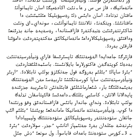
ءوز ذلةستةرئن قوستئ. ؤنيأةرسيتةت ءوزئنئث تذلةگئ، اتاقتئ
ماتةماتيك، قاز س س ر عا-نئث اكادةميگئ اسان تايمانوأتئ
ماقتان تذتادئ. اسان دابئس ذلئ رةسپؤبليكا عئلئمئنئث دا
ماقتانئشئ. ويتكةنئ، تالانتتئ تايمانوأتئث، سونداي-اق ونئث
شاكئرتتةرئنئث ةثبةكتةرئ قازاقستاندا، رةسةيدة جانة بذرئنعئ
وداقتئق رةسپؤبليكالارداعئ ماتةماتيكالئق مةكتةپتةردئث دامؤئنا
قارقئن بةردئ.
قازئرگئ جاعدايدا الةؤمةتتئك تاپسئرئسقا قاراي ؤنيأةرسيتةتتئث
بةدةلئ كوپتةگةن فاكتورلارعا بايلانئستئ. باسئمدئلئقتاردئث
ءبئرئ ساپالئ ءبئلئم بةرؤگة قول جةتكئزؤ بولئپ تابئلادئ. ءاربئر
ؤنيأةرسيتةتتئث ساپا كورسةتكئشئ تاربيةسئ مةن الةؤمةتتئك
بةيئمدئلئگئ بار، شئعارماشئلئق قابئلةتئن تاجئريبة جذزئندة
پايدالانا الاتئن، كاسئبي بئلئك-داعدئسئ قالئپتاسقان تذلةك
بولئپ تابئلادئ. ونداي جاندار باتئس قازاقستاندئق وقؤ ورنئندا
دا كوپ. ؤنيأةرسيتةتتة ماتةماتيكا ماماندئعئ بويئنشا ءبئلئم الئپ
جاتقان ستؤدةنتتةر رةسپؤبليكالئق ستؤدةنتتئك وليمپيادادا
بئرنةشة جئلدان بةرئ جةثئمپاز اتانئپ ءجذر. سولاردئث ءبئرئ
- 3-كؤرس ستؤدةنتئ باعدات قاباسوأ. ول سوثعئ ءذش جئل