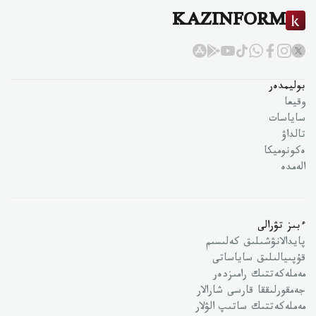
KAZINFORM
بوليمدەر
وقيعا
ساياسات
تالداۋ
ەكونوميكا
الەمدە
ءبىز تۋرالى
پايدالانۋشىلىق كەلىسىم
قۇپىيالىلىق ساياساتى
مەملەكەتتىك رامىزدەر
جەمقورلىققا قارسى شارالار
مەملەكەتتىك ساتىپ الۋلار