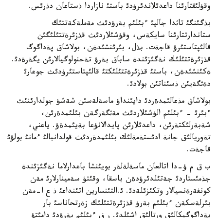
وقؤلئقتارئنا داعدئلاندئرؤدئ باستئ نازاردا ذستاعان دذرئس.
بذگئنگئ تاثدا جالپئ ءبئلئم بةرؤدئث مةملةكةتتئك
ستاندارتتارئنا سايكةس، وقؤشئلاردئث قذزئرةتتئلئگئن
قالئپتاستئرؤ قاجةت. بذل، بئرئنشئدةن، بولاشاق پةداگوگ
قذزئرةتتئلئك نةگئزئندة ساباق بةرؤ تةحنولوگيالارئن يگةرةدئ.
ةكئنشئدةن، باستئ قذزئرةتتئلئكتئ قالئپتاستئرؤدئث جوعارئ
دةثگةيئن ذسئناتئن بولادئ.
بولاشاق مذعالئمدةردئ دايئنداؤ ماسةلةسئن شةشؤ جولدارئنئث
ءبئرئ - ءبئلئم الؤشئلاردئث مةثگةرگةن بئلئمدةرئن،
شةبةرلئكتةرئن، داعدئلارئن پايدالانؤعا بةيئمدةؤ. ياعني،
تةوريالئق جانة ادئستةمةلئك بئلئمدةردئث قولدانبالئ ءمانئ بولؤئ
قاجةت.
ب ق م ؤ-دا اتالعان ماسةلةلةر بويئنشا باعدارلاما نةگئزئندة
جذمئستاردئ جةتئلدئرؤدةن باسقا، وقئتؤ سةمينارلارئ مةن
كونفةرةنسيالار وتكئزئلةدئ. ئ.التئنسارين اتئنداعئ ذ ع ا-مةن
بئرلةسكةن ءبئلئم بةرؤ قذزئرةتتئلئك زةرتحاناسئ بار
پةداگوگيكالئق ورتالئق اشئلدئ. ر ف ءبئلئم بةرؤدئ دامئتؤ