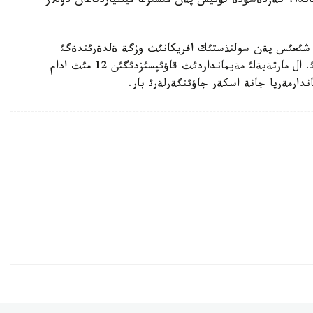
راعاندا، كةزدةسؤدة تؤنيس پةن مئسئرعا ميللياردتاعان دوللار
اؤ شئعئس پةن سولتذستئك افريكانئث وزگة ةلدةرئندةگئ
دةموكراتيالئق باستامالاردئ قولداؤ شارالارئن تالقئلايدئ. ال مارتةبةلئ مةيمانداردئث قاؤئپسئزدئگئن 12 مئث ادام
ندارمةريا جانة اسكةر جاؤئنگةرلةرئ بار.