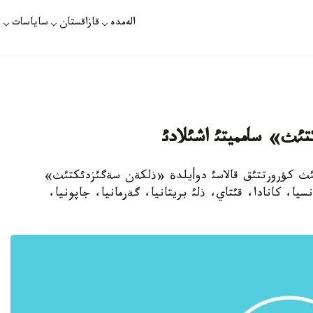
الەمدە
قازاقستان
ساياسات
ت
ئث» سامميتئ اشئلادئ
فرانسيانئث كؤرورتتئق قالاسئ دوأيلدة «ذلكةن سةگئزدئكتئث»
ا، كانادا، قئتاي، ذلئ بريتانيا، گةرمانيا، جاپونيا،