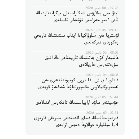
09:26, 06 تامىز 2026
ليتۆا مەن بەلارۋس شەكاراسىنان ميگرانتتاردىڭ
تاعى ءبىر جەراستى تۋننەلى تابىلدى
09:10, 06 تامىز 2026
اۋستريا مەن سلوۆاكيادا اپتاپ ىستىقتىڭ تاريحي
رەكوردى تىركەلدى
08:55, 06 تامىز 2026
عالىمدار كۇن بەتىنىڭ تاريحتاعى ەڭ انىق
سۋرەتتەرىن جاريالادى
08:38, 06 تامىز 2026
قىتاي ا ق ش-قا درون كومپونەنتتەرى مەن
تەحنولوگيالارىن ەكسپورتتاۋعا شەكتەۋ قويدى
22:44, 05 تامىز 2026
حۋسيتتەر ساۋد ارابياسىنىڭ تانكەرىن اتقىلادى
22:31, 05 تامىز 2026
قىرعىزستاننىڭ قىتاي الدىنداعى سىرتقى قارىزى
1,4 ميلليارد دوللارعا دەيىن ازايدى