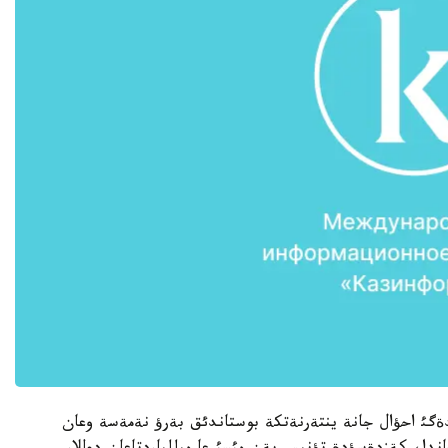
ةگئ احؤال جانة ينتةرنةتكة بوستاندئق بةرؤ نةمةسة وعان