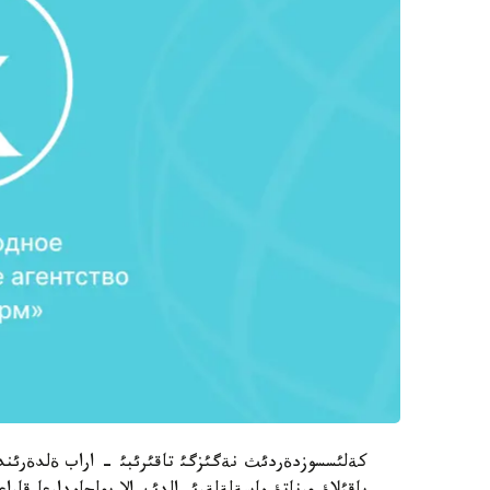
كةلئسسوزدةردئث نةگئزگئ تاقئرئبئ - اراب ةلدةرئند