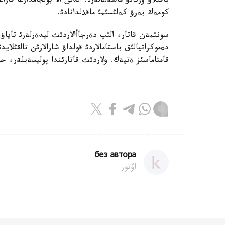
باقئلاؤ ورناتؤ ماسةلةلةرئ. الدئن الا بولجامدارعا قا
كومةك بةرؤ كةلئسئمئ ماقذلدانادئ.
سونئمةن قاتار، الئپ دةرجاأالاردئث ليدةرلةرئ تاي
قامتاماسئز ةتپةك. ولاردئث قاتارئندا پوليسةيلةر، جا
без автора
اۆتور