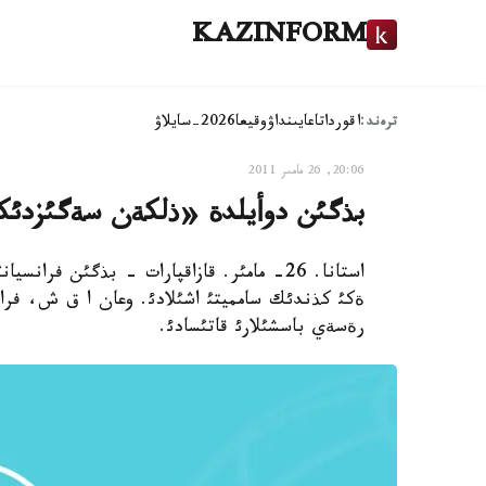
KAZINFORM
ترەند:
اقوردا
تاعايىنداۋ
وقيعا
2026-سايلاۋ
20:06, 26 مامىر 2011
بذگئن دوأيلدة «ذلكةن سةگئزدئكت
استانا. 26- مامئر. قازاقپارات - بذگئن 
ةكئ كذندئك سامميتئ اشئلادئ. وعان ا ق ش، فرانسي
رةسةي باسشئلارئ قاتئسادئ.