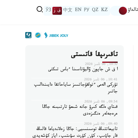
الداۋ
KZ
QZ
РУ
EN
中文
ق ز
ЎЗ
تاقىرىپقا قاتىستى
10:52, 06 تامىز 2026
ا ق ش جاپون ۆاليۋتاسىنا ءباس تىكتى
10:41, 06 تامىز 2026
تۇركى الەمى ءتولقۇجاتسىز ساياحاتقا دايىندالىپ
جاتىر
09:54, 06 تامىز 2026
قىتاي ەلگە كىرۋ جانە شىعۋ تارتىبىنە جاڭا
ەرەجەلەر ەنگىزەدى
09:40, 06 تامىز 2026
تابيعاتتىڭ توسىنسىيى: جاڭا زەلاندياعا قالىڭ
قار جاۋىپ، كۇن كۇرت سۋىتىپ، اياز كۇشەيدى