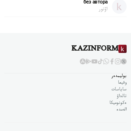
без автора
اۆتور
KAZINFORM
بوليمدەر
وقيعا
ساياسات
تالداۋ
ەكونوميكا
الەمدە