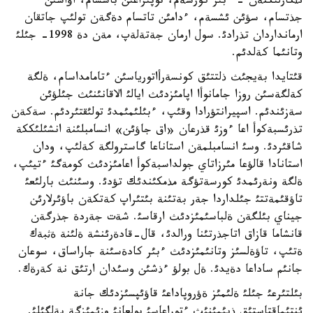
ئثكارلئكتةن - ءبئر كورسةم، توپئراعئن باسسام، اؤاسئن
جذتسام، سؤئن ئشسةم، ءدامئن تاتسام دةگةن تولئپ جاتقان
ارمانداردان تذرادئ. سول ارمان جةتةلةپ، مةن دة 1998- جئلئ
وتانئما كةلدئم.
قئتايدا بةيجئث ذلتتئق كونسةرأاتورياسئن ءتامامداسام، ةلگة
كةلگةسئن روزا جامانوأا اپامئزدئث ايالئ الاقانئنئث جئلؤئن
سةزئندئم. اسپيرانتؤرادا وقئپ، ءبئلئمئمدئ تولئقتئردئم. سةكةن
تذرئسبةكوأ اعا ءوزئ قذرعان «اق جاؤئن» انسامبلئنة انشئلئككة
شاقئردئ. وسئ انسامبلمةن استاناعا گاسترولگة كةلئپ، ودان
استانادا قالؤعا مئرزاتاي جولداسبةكوأ اعامئزدئث كومةگئ ءتيئپ،
ةلگة ونةرئمدئ كورسةتؤگة مذمكئندئك تؤدئ. وسئنئث بارلئعئ
تاؤقئمةتتئ جئلداردا جةر بةتئنة بئتئراپ كةتكةن باؤئرلارئن
جيناي بئلگةن ةلباسئمئزدئث ارقاسئ. شةت جةردة جذرگةن
قانشاما قازاق اتاجذرتئنا ورالدئ، قال-قادةرئنشة ةلئنة ةثبةك
ةتئپ، تاؤةلسئز وتانئمئزدئث ءبئر كادةسئنة جاراساق، سوعان
جانئم ساداعا دةيدئ. ةل بولؤ ءذشئن وسئدان ارتئق نة كةرةك.
بئلتئرعئ جئلئ ةلئمئز ةؤروپاداعئ قاؤئپسئزدئك جانة
ئنتئماقتاستئق ذيئمئنئث ءتوراعاسئ بولعانئ وزئمئزگة بةلگئلئ.