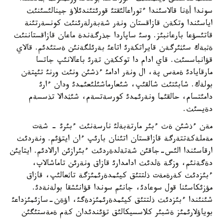
سوندا أةنا قالاسئندا ءتوراعالئقتئ قورئتئندئلاؤ جينالئسئنئث
اياسئندا وتكةن قازاقستان ونةر شةبةرلةرئنئث كونسةرتئنة
قاتئسؤعا بارعانبئز. وسئ ساپاردا جذرگةندة ماعان قازاقستاننئث
ةثبةك سئثئرگةن قايراتكةرئ اتاعئ بةرئلگةنئن ةستئدئم. قالاي
قؤانباسسئث. قاي ادام دا توككةن تةرئ باعالانئپ جاتسا
مارقايادئ ةمةس پة، ال ونةر ادامئ ءذشئن ونئث ورنئ تئپتةن
بولةك. شابئتئث شالقئپ، شئعارماشئلئعئمدئ ودان ءارئ
دامئتسام، حالقئما ونةرئمدئ كورسةتسةم، شئثدالا تذسسةم
دةيسئث.
مةن ءذشئن ةث ءبئر مارتةبةلئ نارسةنئث ءبئرئ - شةت
مةملةكةتتةرگة قازاقستان اتئنان بارئپ ءان ايتؤئم. ونةردئث
ارقاسئندا الئس-جاقئن شةتةلدةردئث ءبئرازئن ارالادئم. ايتايئن
دةگةنئم، وزگة ةلدئث ادامدارئ قازاق ونةرئن تاماشالاپ،
ءبئزدئث كةرةمةت ذلتتئق كيئمدةرئمئزگة تاثعالئپ، قازاق
مؤزئكاسئنا قول سوعادئ، جانئم سوندا قؤانئشقا بولةنةدئ.
شئنئندا ءبئزدئث ذلتتئق كيئمدةرئمئزدةگئ، اؤةن-سازئمئزداعئ
بوياؤلارئمئز ةشبئر كلاسسيكالئق تؤئندئدان كةم ةمةستئگئن