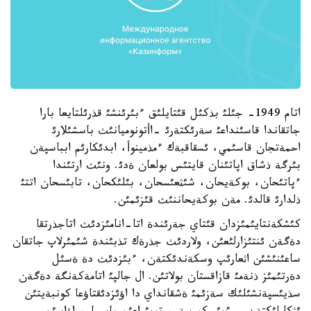
اتام 1949- جئلئ بذكئل قئتايلئق ءبئرئنشئ قذرئلتايعا بارا
جاتقاندا قاسئنداعئ سةرئكتةرئ -اأتونوميانئث باسشئلارئ
احمةتجان قاسئمي، ئسقاقبةك ءمذمينوأ، ابدئكارئم ابباسپةن
بئرگة ذشاق اپاتئنان قايتئس بولعان ةدئ. ونئث ارتئندا
ءپاتئحان، بوكةيحان، شئثعئسحان، بئلئكحان، تابئسحان اتتئ
ذلدارئ قالدئ. مةن بوكةيحاننئث قئزئمئن.
كئشكةنتايئمئزدان قئتاي جةرئندة اتا-انامئزدئث اتاجذرتقا
دةگةن ئنتئزارلئعئن، ولاردئث جذرةك تذبئندة شئمئرلاپ جاتقان
ساعئنئشئن اثعارئپ وسكةندئكتةن، ءبئزدئث دة ةسئل
دةرتئمئز ذنةمئ قازاقستان بولاتئن. ال جالپئ اتامةكةنگة دةگةن
سذيئسپةنشئلئك سةزئمئ ةشقانداي دا اؤئزدئقتاؤعا كونبةيتئن