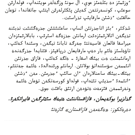
ءوزئمئز دة بئلةمئز عوي، ال سونئ وزگةلةر مويئنداپ، قولدارئن
سوعئپ، كونسةرتتةن كةيئن پئكئرلةرئن ايتئپ جاتقاندا، تؤعان
حالقئث ءذشئن مارقايئپ تذراسئث.
شذكئر، ءبئز اتاجذرتئن اثساپ، ساعئنئشئن جذرةگئنئث تذبئنة
تذيگةن اتالارئمئزدئث ارمانئن جذزةگة اسئرئپ، بابالارئمئزدان
ميراسقا قالعان قاسيةتتئ جةرگة تابانئ تيگةن، وسئندا كةلئپ،
تاؤةلسئز ةلئم بار دةپ مارقايعان ذرپاقپئز. قئتايدا جذرگةندة
ارمانئمنئث ةث بيئك اسقارئ - ةلگة كةلئپ، قازاق جذرتئن
انئممةن سؤسئنداتؤ بولاتئن. ارمانئم ورئندالدئ، ةلئمة جةتتئم،
بيئك-بيئك ساحنالاردان ءان سالئپ ءجذرمئن. مةن ءذشئن
ءانئمدئ ءسذيئپ تئثداپ، قولداؤ كورسةتكةن تؤعان ةلئمة
ونةرئممةن قئزمةت ةتؤدةن ارتئق باقئت جوق.
گذلزيرا بوكةيحان، قازاقستاننئث ةثبةك سئثئرگةن قايراتكةرئ.
دةرةككوز: «ةگةمةن قازاقستان» گازةتئ